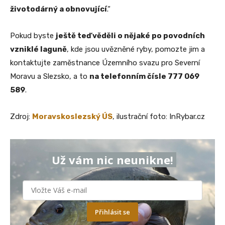
životodárný a obnovující
.“
Pokud byste
ještě teď věděli o nějaké po povodních
vzniklé laguně
, kde jsou uvězněné ryby, pomozte jim a
kontaktujte zaměstnance Územního svazu pro Severní
Moravu a Slezsko, a to
na telefonním čísle 777 069
589
.
Zdroj:
Moravskoslezský ÚS
, ilustrační foto: InRybar.cz
Už vám nic neunikne!
Přihlásit se