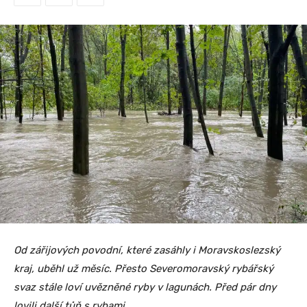
Od zářijových povodní, které zasáhly i Moravskoslezský
kraj, uběhl už měsíc. Přesto Severomoravský rybářský
svaz stále loví uvězněné ryby v lagunách. Před pár dny
lovili další tůň s rybami.