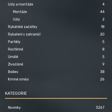
Uzly a montáže
4
Montáže
44
Uzly
2
Rybářské začátky
18
Rybaření v zahraničí
20
Partikly
5
Rostlinné
8
Umělé
5
Živočišné
9
Boilies
38
Krmné směsi
26
KATEGORIE
Novinky
3267