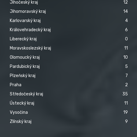
Jihočeský kraj
12
Jihomoravský kraj
14
Karlovarský kraj
4
Královehradecký kraj
6
Liberecký kraj
0
Moravskoslezský kraj
11
Olomoucký kraj
10
Pardubický kraj
5
Plzeňský kraj
7
Praha
2
Středočeský kraj
35
Ústecký kraj
11
Vysočina
19
Zlínský kraj
9