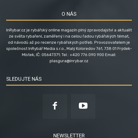
O NÁS
InRybar.cz je rybářský online magazín plný zpravodajství a aktualit
ze světa rybaření, zaměřený i na celou řadou rybářských témat,
od návodů až po recenze rybářských potřeb. Provozovatelem je
společnost InRybář Media s.r.o., Malý Koloredov 761, 738 01 Frýdek-
Místek, IČ: 05647371; Tel.: +420 776 090 900 Email:
plasgura@inrybar.cz
SLEDUJTE NÁS
NEWSLETTER