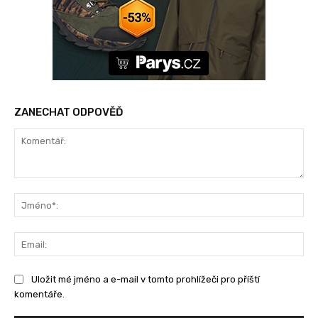
ZANECHAT ODPOVĚĎ
Komentář:
Jm
Ema
Uložit mé jméno a e-mail v tomto prohlížeči pro příští
komentáře.