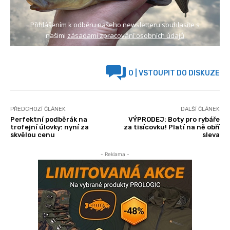
Přihlášením k odběru našeho newsletteru souhlasíte s
našimi
zásadami zpracování osobních údajů
0
| VSTOUPIT DO DISKUZE
PŘEDCHOZÍ ČLÁNEK
DALŠÍ ČLÁNEK
Perfektní podběrák na
VÝPRODEJ: Boty pro rybáře
trofejní úlovky: nyní za
za tisícovku! Platí na ně obří
skvělou cenu
sleva
- Reklama -