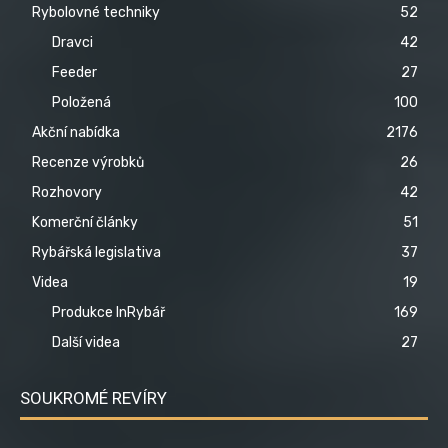
Rybolovné techniky
52
Dravci
42
Feeder
27
Položená
100
Akční nabídka
2176
Recenze výrobků
26
Rozhovory
42
Komerční články
51
Rybářská legislativa
37
Videa
19
Produkce InRybář
169
Další videa
27
SOUKROMÉ REVÍRY