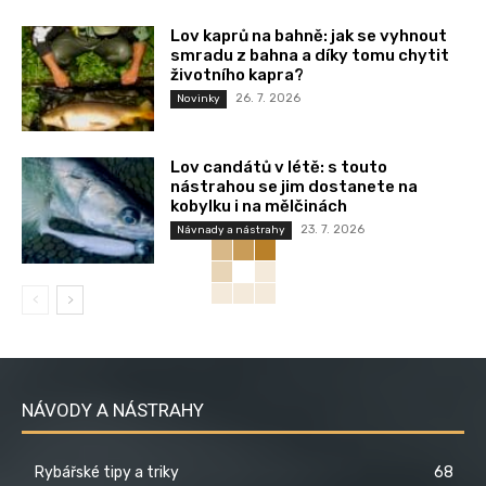
Lov kaprů na bahně: jak se vyhnout
smradu z bahna a díky tomu chytit
životního kapra?
26. 7. 2026
Novinky
Lov candátů v létě: s touto
nástrahou se jim dostanete na
kobylku i na mělčinách
23. 7. 2026
Návnady a nástrahy
NÁVODY A NÁSTRAHY
Rybářské tipy a triky
68