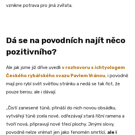
vznikne potrava pro jiná zvířata.
Dá se na povodních najít něco
pozitivního?
Ale jak jsme již dříve uvedli
v rozhovoru s ichtyologem
Českého rybářského svazu Pavlem Vránou
, i povodně
mají pro rybí svět světlou stránku a nedá se tak říct, že
pouze berou, ale i dávají.
„Čistí zanesené tůně, přináší do nich novou obsádku,
vytvářejí tůně zcela nové, odřezávají stará říční ramena a
tvoří nová, připravují nové třecí plochy. Jinými slovy,
povodně nelze vnímat jen jako fenomén smrtící,
ale i