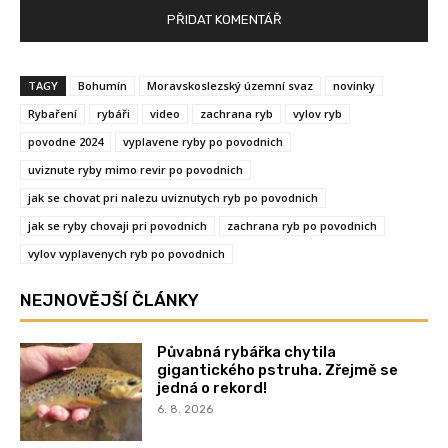
TAGY
Bohumín
Moravskoslezský územní svaz
novinky
Rybaření
rybáři
video
zachrana ryb
vylov ryb
povodne 2024
vyplavene ryby po povodnich
uviznute ryby mimo revir po povodnich
jak se chovat pri nalezu uviznutych ryb po povodnich
jak se ryby chovaji pri povodnich
zachrana ryb po povodnich
vylov vyplavenych ryb po povodnich
NEJNOVĚJŠÍ ČLÁNKY
Půvabná rybářka chytila
gigantického pstruha. Zřejmě se
jedná o rekord!
6. 8. 2026