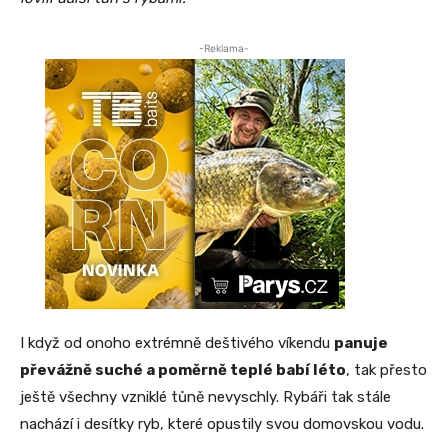
-Reklama-
I když od onoho extrémně deštivého víkendu
panuje
převážně suché a poměrně teplé babí léto
, tak přesto
ještě všechny vzniklé tůně nevyschly. Rybáři tak stále
nachází i desítky ryb, které opustily svou domovskou vodu.