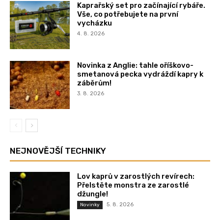
Kaprařský set pro začínající rybáře.
Vše, co potřebujete na první
vycházku
4. 8. 2026
Novinka z Anglie: tahle oříškovo-
smetanová pecka vydráždí kapry k
záběrům!
3. 8. 2026
NEJNOVĚJŠÍ TECHNIKY
Lov kaprů v zarostlých revírech:
Přelstěte monstra ze zarostlé
džungle!
5. 8. 2026
Novinky