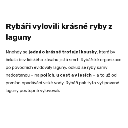
Rybáři vylovili krásné ryby z
laguny
Mnohdy se
jedná o krásné trofejní kousky
, které by
čekala bez lidského zásahu jistá smrt. Rybářské organizace
po povodních evidovaly laguny, odkud se ryby samy
nedostanou – na
polích, u cest a v lesích
– a to už od
prvního opadávání velké vody. Rybáři pak tyto vytipované
laguny postupně vylovovali.