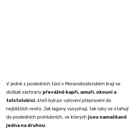
V jedné z posledních tůní v Moravskoslezském kraji se
dočkali záchrany
převážně kapři, amuři, okouni a
tolstolobici
, kteří byli po vylovení přepravení do
nejbližších revírů. Jak laguny vysychají, tak ryby se stahují
do posledních prohlubních, ve kterých
jsou namačkané
jedna na druhou
.