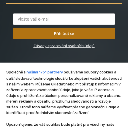
Přihlásit se
Zásady zpracování osobních údajů
Společně s
našimi 1731 partnery
používáme soubory cookies a
další sledovací technologie sloužící ke zlepšení vašich zkušeností
s naším webem. Můžeme ukládat nebo mít přístup k informacím v
O nás
zařízení a zpracovávat osobní údaje, jako je vaše IP adresa a
Kontakt
údaje o prohlížení, za účelem personalizované reklamy a obsahu,
Reklama
měření reklamy a obsahu, průzkumu sledovanosti a rozvoje
služeb. Kromě toho můžeme využívat přesné geolokační údaje a
Zásady soukromí
identifikaci prostřednictvím skenování zařízení.
Privacy policy
Cookies
Upozorňujeme, že váš souhlas bude platný pro všechny naše