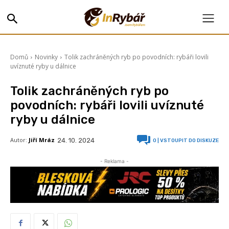
Domů
Novinky
Tolik zachráněných ryb po povodních: rybáři lovili
uvíznuté ryby u dálnice
Tolik zachráněných ryb po
povodních: rybáři lovili uvíznuté
ryby u dálnice
Autor:
Jiří Mráz
24. 10. 2024
0
| VSTOUPIT DO DISKUZE
- Reklama -