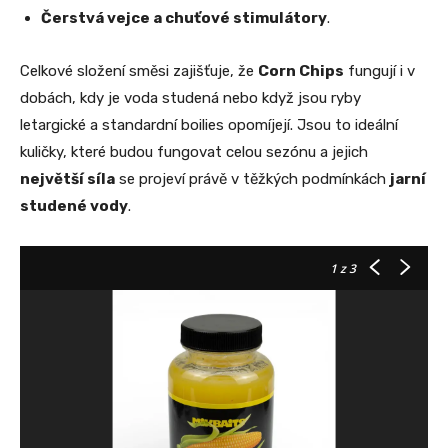
Čerstvá vejce a chuťové stimulátory
.
Celkové složení směsi zajišťuje, že
Corn Chips
fungují i v
dobách, kdy je voda studená nebo když jsou ryby
letargické a standardní boilies opomíjejí. Jsou to ideální
kuličky, které budou fungovat celou sezónu a jejich
největší síla
se projeví právě v těžkých podmínkách
jarní
studené vody
.
1
z 3