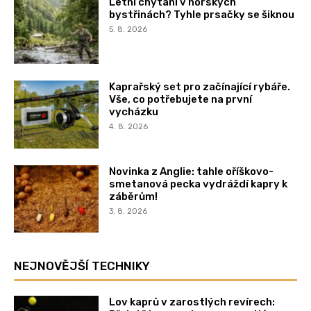
Letní chytání v horských
bystřinách? Tyhle prsačky se šiknou
5. 8. 2026
Kaprařský set pro začínající rybáře.
Vše, co potřebujete na první
vycházku
4. 8. 2026
Novinka z Anglie: tahle oříškovo-
smetanová pecka vydráždí kapry k
záběrům!
3. 8. 2026
NEJNOVĚJŠÍ TECHNIKY
Lov kaprů v zarostlých revírech: