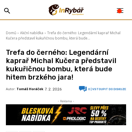
Domů
Akční nabídka
Trefa do černého: Legendární kaprař Michal
Kučera představil kukuřičnou bombu, která bude...
Trefa do černého: Legendární
kaprař Michal Kučera představil
kukuřičnou bombu, která bude
hitem brzkého jara!
Autor:
Tomáš Horáček
7. 2. 2026
0
| VSTOUPIT DO DISKUZE
- Reklama -