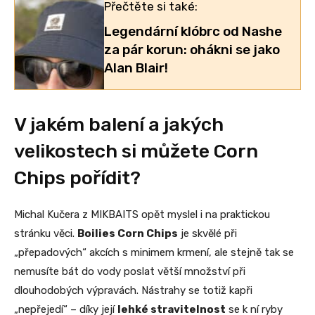
Přečtěte si také:
Legendární klóbrc od Nashe
za pár korun: ohákni se jako
Alan Blair!
V jakém balení a jakých
velikostech si můžete Corn
Chips pořídit?
Michal Kučera z MIKBAITS opět myslel i na praktickou
stránku věci.
Boilies Corn Chips
je skvělé při
„přepadových“ akcích s minimem krmení, ale stejně tak se
nemusíte bát do vody poslat větší množství při
dlouhodobých výpravách. Nástrahy se totiž kapři
„nepřejedí“ – díky její
lehké stravitelnost
se k ní ryby