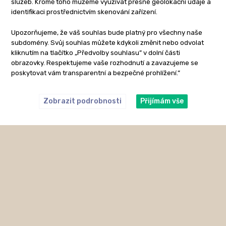
služeb. Kromě toho můžeme využívat přesné geolokační údaje a
identifikaci prostřednictvím skenování zařízení.
Upozorňujeme, že váš souhlas bude platný pro všechny naše
subdomény. Svůj souhlas můžete kdykoli změnit nebo odvolat
kliknutím na tlačítko „Předvolby souhlasu” v dolní části
obrazovky. Respektujeme vaše rozhodnutí a zavazujeme se
poskytovat vám transparentní a bezpečné prohlížení.”
Zobrazit podrobnosti
Přijímám vše