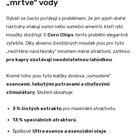
„mrtvé“ vody
Rybáři se často potýkají s problémem, že jim jejich drahé
nástrahy atakují sumci nebo sumečci američtí, kteří rybí
moučky zbožňují. S
Corn Chips
tento problém elegantně
vyřešíte. Díky absenci živočišných mouček jsou pro tyto
„nechtěné návštěvníky“ mnohem méně atraktivní, zatímco
pro kapry zůstávají neodolatelnou lahůdkou
.
Kromě toho jsou tyto kuličky doslova „vymazlené“
esencemi, tekutými potravami a chuťovými
stimulátory
. Složení obsahuje:
3 % čistých extraktů
pro maximální atraktivitu.
13 % speciálních atraktorů
.
Špičkové
Ultra esence a esenciální oleje
.