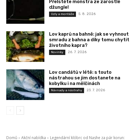
Přelstěte monstra ze zarostlé
džungle!
5. 8. 2026
Uzly a montáže
Lov kaprů na bahně: jak se vyhnout
smradu z bahna a díky tomu chytit
životního kapra?
26. 7. 2026
Novinky
Lov candátů v létě: s touto
nástrahou se jim dostanete na
kobylku i na mělčinách
23. 7. 2026
Návnady a nástrahy