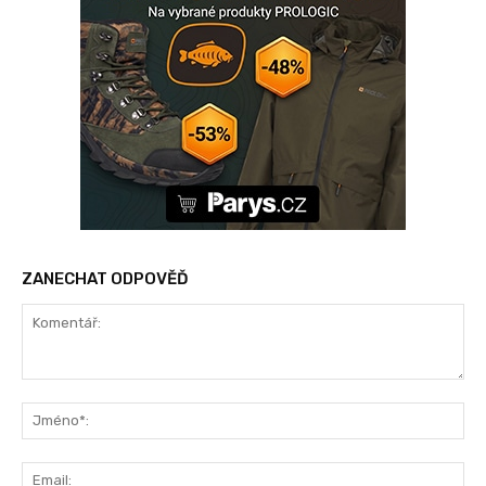
ZANECHAT ODPOVĚĎ
Komentář:
Jm
Ema