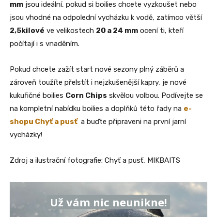
mm
jsou ideální, pokud si boilies chcete vyzkoušet nebo
jsou vhodné na odpolední vycházku k vodě, zatímco větší
2,5kilové
ve velikostech
20 a 24 mm
ocení ti, kteří
počítají i s vnaděním.
Pokud chcete zažít start nové sezony plný záběrů a
zároveň toužíte přelstít i nejzkušenější kapry, je nové
kukuřičné boilies
Corn Chips
skvělou volbou. Podívejte se
na kompletní nabídku boilies a doplňků této řady na
e-
shopu Chyť a pusť
a buďte připraveni na první jarní
vycházky!
Zdroj a ilustrační fotografie: Chyť a pusť, MIKBAITS
Už vám nic neunikne!