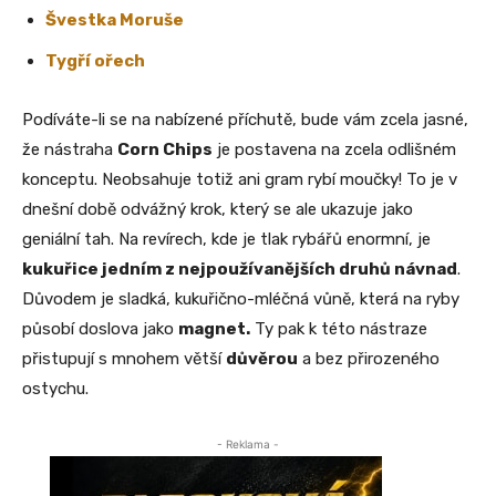
Švestka Moruše
Tygří ořech
Podíváte-li se na nabízené příchutě, bude vám zcela jasné,
že nástraha
Corn Chips
je postavena na zcela odlišném
konceptu. Neobsahuje totiž ani gram rybí moučky! To je v
dnešní době odvážný krok, který se ale ukazuje jako
geniální tah. Na revírech, kde je tlak rybářů enormní, je
kukuřice jedním z nejpoužívanějších druhů návnad
.
Důvodem je sladká, kukuřično-mléčná vůně, která na ryby
působí doslova jako
magnet.
Ty pak k této nástraze
přistupují s mnohem větší
důvěrou
a bez přirozeného
ostychu.
- Reklama -