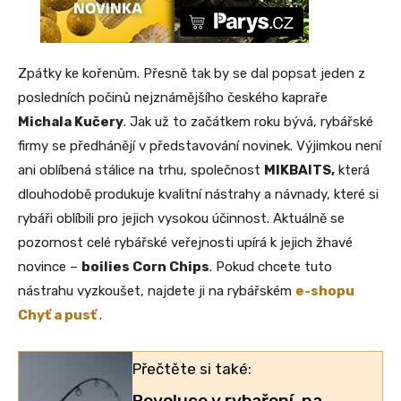
Zpátky ke kořenům. Přesně tak by se dal popsat jeden z
posledních počinů nejznámějšího českého kapraře
Michala Kučery
. Jak už to začátkem roku bývá, rybářské
firmy se předhánějí v představování novinek. Výjimkou není
ani oblíbená stálice na trhu, společnost
MIKBAITS,
která
dlouhodobě produkuje kvalitní nástrahy a návnady, které si
rybáři oblíbili pro jejich vysokou účinnost. Aktuálně se
pozornost celé rybářské veřejnosti upírá k jejich žhavé
novince –
boilies Corn Chips
. Pokud chcete tuto
nástrahu vyzkoušet, najdete ji na rybářském
e-shopu
Chyť a pusť
.
Přečtěte si také:
Revoluce v rybaření, na