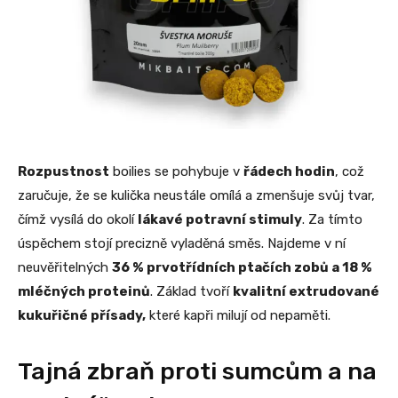
Rozpustnost
boilies se pohybuje v
řádech hodin
, což
zaručuje, že se kulička neustále omílá a zmenšuje svůj tvar,
čímž vysílá do okolí
lákavé potravní stimuly
. Za tímto
úspěchem stojí precizně vyladěná směs. Najdeme v ní
neuvěřitelných
36 % prvotřídních ptačích zobů a 18 %
mléčných proteinů
. Základ tvoří
kvalitní extrudované
kukuřičné přísady,
které kapři milují od nepaměti.
Tajná zbraň proti sumcům a na