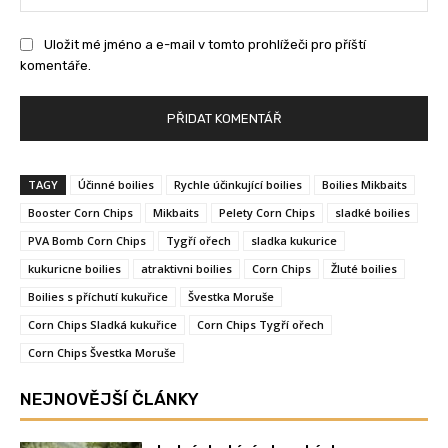
Uložit mé jméno a e-mail v tomto prohlížeči pro příští
komentáře.
TAGY
Účinné boilies
Rychle účinkující boilies
Boilies Mikbaits
Booster Corn Chips
Mikbaits
Pelety Corn Chips
sladké boilies
PVA Bomb Corn Chips
Tygří ořech
sladka kukurice
kukuricne boilies
atraktivni boilies
Corn Chips
Žluté boilies
Boilies s příchutí kukuřice
Švestka Moruše
Corn Chips Sladká kukuřice
Corn Chips Tygří ořech
Corn Chips Švestka Moruše
NEJNOVĚJŠÍ ČLÁNKY