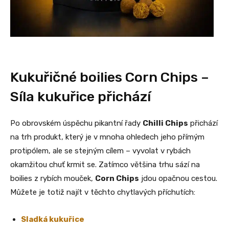
Kukuřičné boilies Corn Chips –
Síla kukuřice přichází
Po obrovském úspěchu pikantní řady
Chilli Chips
přichází
na trh produkt, který je v mnoha ohledech jeho přímým
protipólem, ale se stejným cílem – vyvolat v rybách
okamžitou chuť krmit se. Zatímco většina trhu sází na
boilies z rybích mouček,
Corn Chips
jdou opačnou cestou.
Můžete je totiž najít v těchto chytlavých příchutích:
Sladká kukuřice