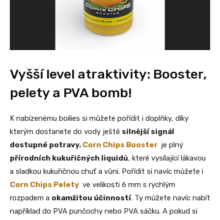
Vyšší level atraktivity: Booster,
pelety a PVA bomb!
K nabízenému boilies si můžete pořídit i doplňky, díky
kterým dostanete do vody ještě
silnější signál
dostupné potravy.
Corn Chips Booster
je plný
přírodních kukuřičných liquidů
, které vysílající lákavou
a sladkou kukuřičnou chuť a vůni. Pořídit si navíc můžete i
Corn Chips Pelety
ve velikosti 6 mm s rychlým
rozpadem a
okamžitou účinností
. Ty můžete navíc nabít
například do PVA punčochy nebo PVA sáčku. A pokud si