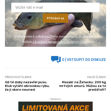
Přihlásit se
Přihlášením k odběru našeho newsletteru souhlasíte s
našimi
zásadami zpracování osobních údajů
0
| VSTOUPIT DO DISKUZE
PŘEDCHOZÍ ČLÁNEK
DALŠÍ ČLÁNEK
Od té doby nezavřel pusu.
Masakr na Žatecku: 200 kg
Kluk vytáhl obrovskou rybu,
mrtvých amurů. Můžou za to
že ji skoro neunesl
predátoři?
- Reklama -