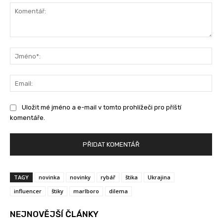
Komentář:
Jm
Ema
Uložit mé jméno a e-mail v tomto prohlížeči pro příští
komentáře.
TAGY
novinka
novinky
rybář
štika
Ukrajina
influencer
štiky
marlboro
dilema
NEJNOVĚJŠÍ ČLÁNKY