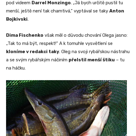
pod videem
Darrel Monzingo
. „Já bych určitě pustil tu
menší, ještě není tak chamtivá,“ vyptával se taky
Anton
Bojkivski
.
Dima Fischenko
však měl o důvodu chování Olega jasno:
„Tak to má být, respekt!“ A k tomuhle vysvětlení se
kloníme v redakci taky
. Oleg na svoji rybářskou nástrahu
a se svým rybářským náčiním
přelstil menší štiku
– tu
na háčku.