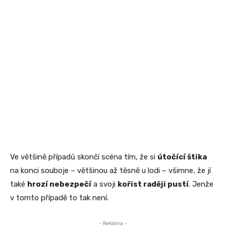
Ve většině případů skončí scéna tím, že si
útočící štika
na konci souboje – většinou až těsně u lodi – všimne, že jí
také
hrozí nebezpečí
a svoji
kořist raději pustí
. Jenže
v tomto případě to tak není.
- Reklama -