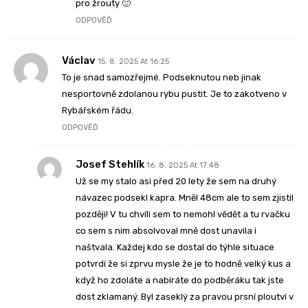
pro žrouty 🙂
ODPOVĚĎ
Václav
15. 8. 2025 At 16:25
To je snad samozřejmé. Podseknutou neb jinak
nesportovně zdolanou rybu pustit. Je to zakotveno v
Rybářském řádu.
ODPOVĚĎ
Josef Stehlík
16. 8. 2025 At 17:48
Už se my stalo asi před 20 lety že sem na druhý
návazec podsekl kapra. Mněl 48cm ale to sem zjistil
později! V tu chvíli sem to nemohl vědět a tu rvačku
co sem s nim absolvoval mně dost unavila i
naštvala. Každej kdo se dostal do týhle situace
potvrdí že si zprvu mysle že je to hodně velký kus a
když ho zdoláte a nabíráte do podběráku tak jste
dost zklamaný. Byl zaseklý za pravou prsní ploutví v