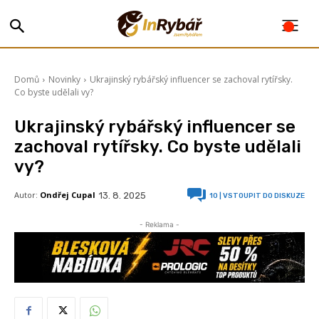
Domů
Novinky
Ukrajinský rybářský influencer se zachoval rytířsky.
Co byste udělali vy?
Ukrajinský rybářský influencer se
zachoval rytířsky. Co byste udělali
vy?
Autor:
Ondřej Cupal
13. 8. 2025
10
| VSTOUPIT DO DISKUZE
- Reklama -