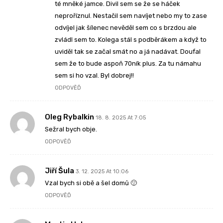
té mněké jamce. Divil sem se že se háček
neproříznul. Nestačil sem navíjet nebo my to zase
odvíjel jak šílenec nevěděl sem co s brzdou ale
zvládl sem to. Kolega stál s podběrákem a když to
uviděl tak se začal smát no a já nadávat. Doufal
sem že to bude aspoň 70ník plus. Za tu námahu
sem si ho vzal. Byl dobrej!!
ODPOVĚĎ
Oleg Rybalkin
18. 8. 2025 At 7:05
Sežral bych obje.
ODPOVĚĎ
Jiří Šula
3. 12. 2025 At 10:06
Vzal bych si obě a šel domů 🙂
ODPOVĚĎ