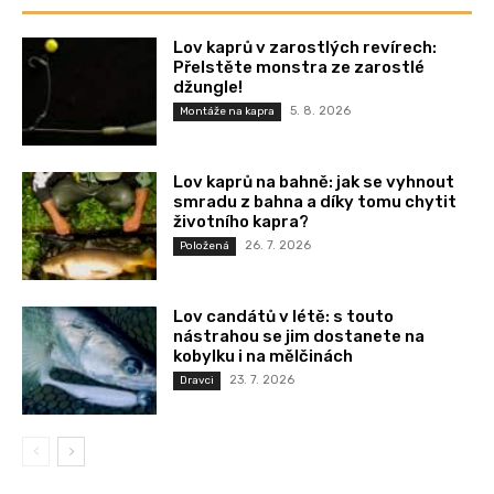
Lov kaprů v zarostlých revírech:
Přelstěte monstra ze zarostlé
džungle!
5. 8. 2026
Montáže na kapra
Lov kaprů na bahně: jak se vyhnout
smradu z bahna a díky tomu chytit
životního kapra?
26. 7. 2026
Položená
Lov candátů v létě: s touto
nástrahou se jim dostanete na
kobylku i na mělčinách
23. 7. 2026
Dravci