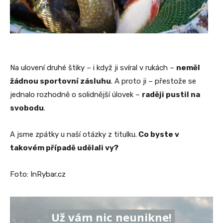
Na ulovení druhé štiky – i když ji svíral v rukách –
neměl
žádnou sportovní zásluhu
. A proto ji – přestože se
jednalo rozhodně o solidnější úlovek –
raději pustil na
svobodu
.
A jsme zpátky u naší otázky z titulku.
Co byste v
takovém případě udělali vy?
Foto: InRybar.cz
Už vám nic neunikne!