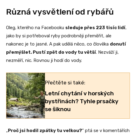
Různá vysvětlení od rybářů
Oleg, kterého na Facebooku
sleduje přes 223 tisíc lidí
,
jako by si potřeboval ryby podrobněji přeměřit, ale
nakonec je to jasné. A pak udělá něco, co člověka
donutí
přemýšlet. Pustí zpět do vody tu větší
. Nezváží ji,
nezměří, nic. Rovnou ji hodí do vody.
Přečtěte si také:
Letní chytání v horských
bystřinách? Tyhle prsačky
se šiknou
„
Proč jsi hodil zpátky tu velkou?
“ ptá se v komentářích