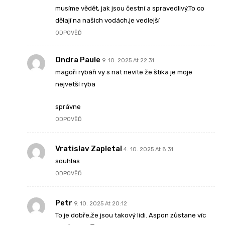
musíme vědět, jak jsou čestní a spravedlivý.To co
dělají na našich vodách,je vedlejší
ODPOVĚĎ
Ondra Paule
9. 10. 2025 At 22:31
magoři rybáři vy s nat nevíte že štika je moje
nejvetší ryba
správne
ODPOVĚĎ
Vratislav Zapletal
4. 10. 2025 At 8:31
souhlas
ODPOVĚĎ
Petr
9. 10. 2025 At 20:12
To je dobře,že jsou takový lidi. Aspon zůstane víc