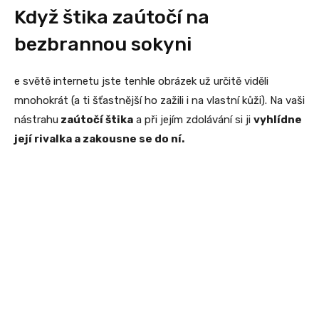
Když štika zaútočí na
bezbrannou sokyni
e světě internetu jste tenhle obrázek už určitě viděli
mnohokrát (a ti šťastnější ho zažili i na vlastní kůži). Na vaši
nástrahu
zaútočí štika
a při jejím zdolávání si ji
vyhlídne
její rivalka a zakousne se do ní.