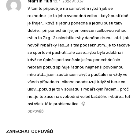
Martin Hub
10. 1. 2026 At 0:57
V tomto případě je na samotném rybáři jak se
rozhodne…je to jeho svobodná volba… když pustí obě
je frajer… když si jednu ponechá a jednu pustí taky
dobře… při ponechání je jen omezen celkovou váhou
ryb a to 7.kg…2.uslechtile ryby daného druhu…atd…jak
hovoří rybářský řád…a s tím podseknutim…je to takové
se sportovní pachutí…ale zase…ryba byla zdolána i
když ne úplně sportovně,ale jejímu ponechání nic
nebrání pokud splňuje řádnou nejmenší povolenou
míru atd… jsem zastáncem chyť a pusť,ale ne vždy ve
všech případech…nikoho neodsuzuji když si bere co
uloví…pokud je to v souladu s rybářským řádem… proč
ne…je to zase na svobodné volbě každého rybáře… toť
asi vše k této problematice…🤠
ODPOVĚĎ
ZANECHAT ODPOVĚĎ