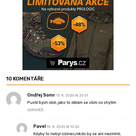
10 KOMENTÁŘE
Ondřej Somr
13. 8. 2025 At 20:51
Pustil bych obě, jako to dělám se vším co chytím
ODPOVĚĎ
Pavel
14. 8. 2025 At 10:22
Kdyby to nebyl cizinec,nikdo by se ani nezmínil,