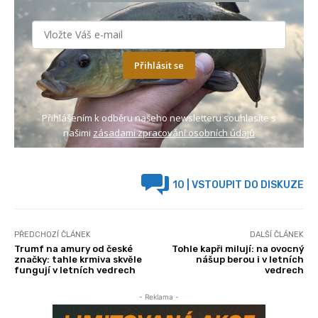
Přihlásit se
Přihlášením k odběru našeho newsletteru souhlasíte s
našimi
zásadami zpracování osobních údajů
10
| VSTOUPIT DO DISKUZE
PŘEDCHOZÍ ČLÁNEK
DALŠÍ ČLÁNEK
Trumf na amury od české
Tohle kapři milují: na ovocný
značky: tahle krmiva skvěle
nášup berou i v letních
fungují v letních vedrech
vedrech
- Reklama -