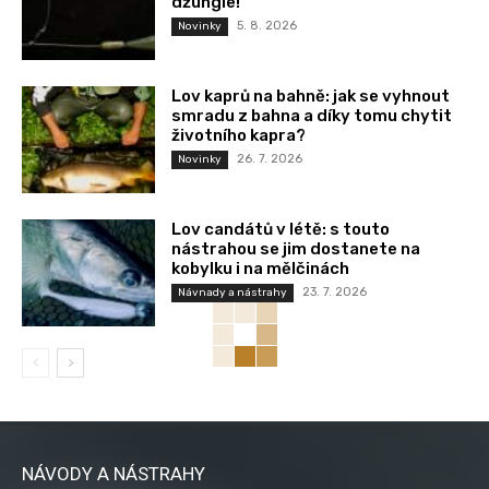
džungle!
5. 8. 2026
Novinky
Lov kaprů na bahně: jak se vyhnout
smradu z bahna a díky tomu chytit
životního kapra?
26. 7. 2026
Novinky
Lov candátů v létě: s touto
nástrahou se jim dostanete na
kobylku i na mělčinách
23. 7. 2026
Návnady a nástrahy
NÁVODY A NÁSTRAHY