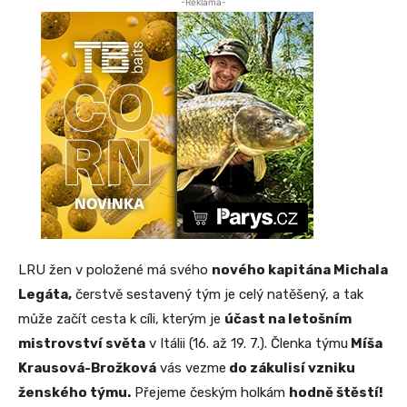
-Reklama-
LRU žen v položené má svého
nového kapitána Michala
Legáta,
čerstvě sestavený tým je celý natěšený, a tak
může začít cesta k cíli, kterým je
účast na letošním
mistrovství světa
v Itálii (16. až 19. 7.). Členka týmu
Míša
Krausová-Brožková
vás vezme
do zákulisí vzniku
ženského týmu.
Přejeme českým holkám
hodně štěstí!