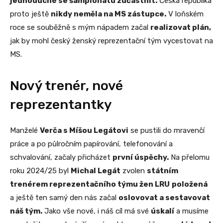
jednoduché se šampionátu zúčastnit.
Česká republika
proto ještě
nikdy neměla na MS zástupce.
V loňském
roce se souběžně s mým nápadem začal
realizovat plán,
jak by mohl český ženský reprezentační tým vycestovat na
MS.
Nový trenér, nové
reprezentantky
Manželé
Verča s Míšou Legátovi
se pustili do mravenčí
práce a po půlročním papírování, telefonování a
schvalování, začaly přicházet
první úspěchy.
Na přelomu
roku 2024/25 byl
Michal Legát
zvolen
státním
trenérem reprezentačního týmu žen LRU
položená
a ještě ten samý den nás začal
oslovovat a sestavovat
náš tým.
Jako vše nové, i náš cíl má své
úskalí
a musíme