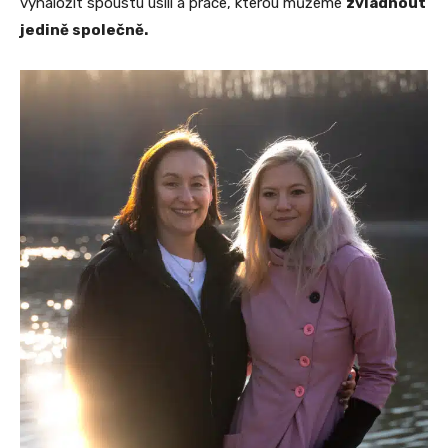
vynaložit spoustu úsilí a práce, kterou můžeme
zvládnout
jedině společně.