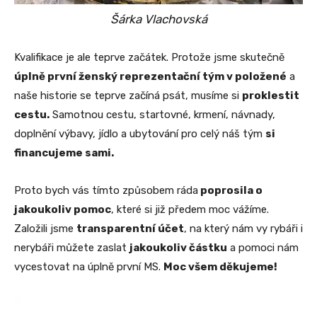
Šárka Vlachovská
Kvalifikace je ale teprve začátek. Protože jsme skutečně
úplně první ženský reprezentační tým v položené
a
naše historie se teprve začíná psát, musíme si
proklestit
cestu.
Samotnou cestu, startovné, krmení, návnady,
doplnění výbavy, jídlo a ubytování pro celý náš tým
si
financujeme sami.
Proto bych vás tímto způsobem ráda
poprosila o
jakoukoliv pomoc
, které si již předem moc vážíme.
Založili jsme
transparentní účet
, na který nám vy rybáři i
nerybáři můžete zaslat
jakoukoliv částku
a pomoci nám
vycestovat na úplně první MS.
Moc všem děkujeme!