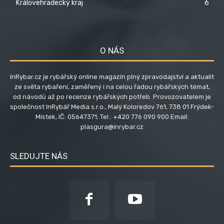
Královehradecký kraj
6
O NÁS
InRybar.cz je rybářský online magazín plný zpravodajství a aktualit
ze světa rybaření, zaměřený i na celou řadou rybářských témat,
od návodů až po recenze rybářských potřeb. Provozovatelem je
společnost InRybář Media s.r.o., Malý Koloredov 761, 738 01 Frýdek-
Místek, IČ: 05647371; Tel.: +420 776 090 900 Email:
plasgura@inrybar.cz
SLEDUJTE NÁS