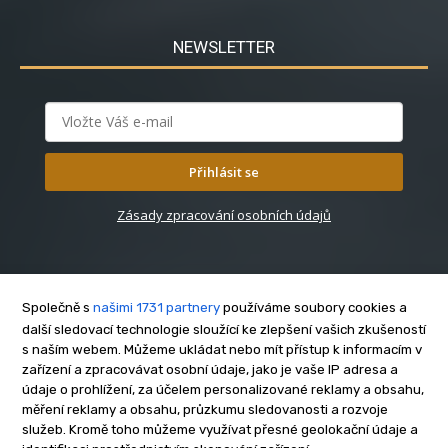
NEWSLETTER
Přihlásit se
Zásady zpracování osobních údajů
Společně s
našimi 1731 partnery
používáme soubory cookies a
další sledovací technologie sloužící ke zlepšení vašich zkušeností
s naším webem. Můžeme ukládat nebo mít přístup k informacím v
O nás
zařízení a zpracovávat osobní údaje, jako je vaše IP adresa a
Kontakt
údaje o prohlížení, za účelem personalizované reklamy a obsahu,
Reklama
měření reklamy a obsahu, průzkumu sledovanosti a rozvoje
služeb. Kromě toho můžeme využívat přesné geolokační údaje a
Zásady soukromí