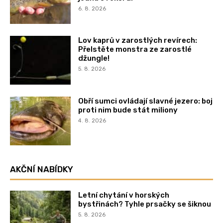
6. 8. 2026
Lov kaprů v zarostlých revírech:
Přelstěte monstra ze zarostlé
džungle!
5. 8. 2026
Obří sumci ovládají slavné jezero: boj
proti nim bude stát miliony
4. 8. 2026
AKČNÍ NABÍDKY
Letní chytání v horských
bystřinách? Tyhle prsačky se šiknou
5. 8. 2026