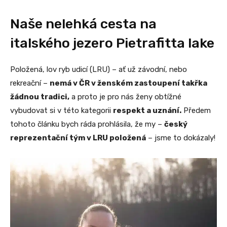
Naše nelehká cesta na
italského jezero Pietrafitta lake
Položená, lov ryb udicí (LRU) – ať už závodní, nebo
rekreační –
nemá v ČR v ženském zastoupení takřka
žádnou tradici,
a proto je pro nás ženy obtížné
vybudovat si v této kategorii
respekt a uznání.
Předem
tohoto článku bych ráda prohlásila, že my –
český
reprezentační tým v LRU položená
– jsme to dokázaly!