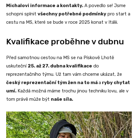
Michalovi informace a kontakty.
A povedlo se! Jsme
schopni splnit
všechny potřebné podmínky
pro start a
cestu na MS, které se bude v roce 2025 konat v Itálii.
Kvalifikace proběhne v dubnu
Před samotnou cestou na MS se na Pískově Lhotě
uskuteční
25. až 27. dubna kvalifikace
do
reprezentačního týmu. Už tam vám chceme ukázat, že
český reprezentační tým žen na to má
a
ryby chytat
umí.
Každá možná máme trochu jinou techniku lovu, ale v
tom právě může být
naše síla.