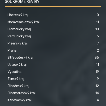
SOUKROMÉ REVÍRY
Liberecký kraj
0
Moravskoslezský kraj
11
Olomoucký kraj
10
Pardubický kraj
5
Plzeňský kraj
7
Praha
2
Středočeský kraj
35
Ústecký kraj
11
Vysočina
19
Zlínský kraj
9
Jihočeský kraj
12
Jihomoravský kraj
14
Karlovarský kraj
4