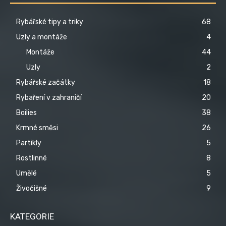
Rybářské tipy a triky
68
Uzly a montáže
4
Montáže
44
Uzly
2
Rybářské začátky
18
Rybaření v zahraničí
20
Boilies
38
Krmné směsi
26
Partikly
5
Rostlinné
8
Umělé
5
Živočišné
9
KATEGORIE