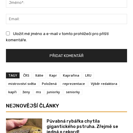
Jm
Ema
Uložit mé jméno a e-mail v tomto prohlížeči pro příští
komentáře.
TAGY
ČRS
Itálie
Kapr
Kaprařina
LRU
mistrovství světa
Položená
reprezentace
Výběr redaktora
kapři
ženy
ms
juniorky
seniorky
NEJNOVĚJŠÍ ČLÁNKY
Půvabná rybářka chytila
gigantického pstruha. Zřejmě se
jedná o rekord!