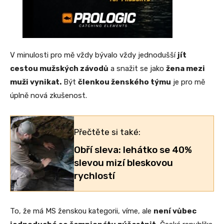
V minulosti pro mě vždy bývalo vždy jednodušší
jít
cestou mužských závodů
a snažit se jako
žena mezi
muži vynikat.
Být
členkou ženského týmu
je pro mě
úplně nová zkušenost.
Přečtěte si také:
Obří sleva: lehátko se 40%
slevou mizí bleskovou
rychlostí
To, že má MS ženskou kategorii, víme, ale
není vůbec