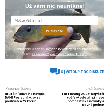
Už vám nic neunikne!
Přihlásit se
Přihlášením k odběru našeho newsletteru souhlasíte s
našimi
zásadami zpracování osobních údajů
0
| VSTOUPIT DO DISKUZE
PŘEDCHOZÍ ČLÁNEK
DALŠÍ ČLÁNEK
Brutální sleva na naviják
For Fishing 2025: Největší
DAM! Poslední kusy za
rybářský veletrh přinese
pouhých 479 korun
bombastické novinky a
slavná jména!