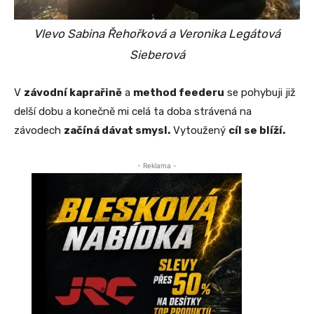
Vlevo Sabina Řehořková a Veronika Legátová
Sieberová
V
závodní kaprařině
a
method feederu
se pohybuji již
delší dobu a konečně mi celá ta doba strávená na
závodech
začíná dávat smysl.
Vytoužený
cíl se blíží.
- Reklama -