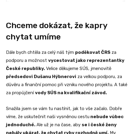
Chceme dokázat, že kapry
chytat umíme
Dále bych chtěla za celý náš tým
poděkovat ČRS
za
podporu a možnost
vycestovat jako reprezentantky
České republiky.
Velice děkujeme SÚS, jmenovitě
předsedovi Dušanu Hýbnerovi
za velkou podporu, za
důvěru a finanční pomoc při vzniku nového projektu. A také
za propůjčení
vody SÚS na kvalifikační závod.
Snažila jsem se vám tu nastínit, jak to vše začalo. Dobře
víme, že uskutečnit naši vysněnou cestu
nebude vůbec
jednoduché.
Ale už je na čase, aby
se i české ženy
nebály ukázat, že chytat ryby rozhodně umí.
My