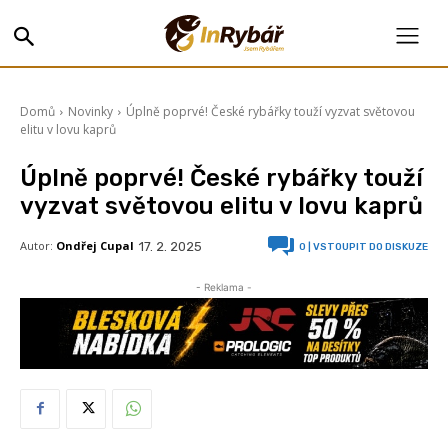
Domů
Novinky
Úplně poprvé! České rybářky touží vyzvat světovou
elitu v lovu kaprů
Úplně poprvé! České rybářky touží
vyzvat světovou elitu v lovu kaprů
Autor:
Ondřej Cupal
17. 2. 2025
0
| VSTOUPIT DO DISKUZE
- Reklama -