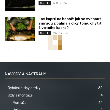
5. 8. 2026
Novinky
Lov kaprů na bahně: jak se vyhnout
smradu z bahna a díky tomu chytit
životního kapra?
26. 7. 2026
Novinky
NÁVODY A NÁSTRAHY
Rybářské tipy a triky
68
Uzly a montáže
4
Montáže
44