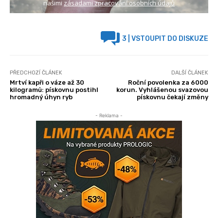
našimi
zásadami zpracování osobních údajů
3
| VSTOUPIT DO DISKUZE
PŘEDCHOZÍ ČLÁNEK
DALŠÍ ČLÁNEK
Mrtví kapři o váze až 30
Roční povolenka za 6000
kilogramů: pískovnu postihl
korun. Vyhlášenou svazovou
hromadný úhyn ryb
pískovnu čekají změny
- Reklama -