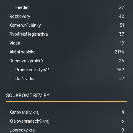
Feeder
27
Rozhovory
42
Komerční články
51
Rybářská legislativa
37
Videa
19
Akční nabídka
2176
Recenze výrobků
26
Produkce InRybář
169
Další videa
27
SOUKROMÉ REVÍRY
Karlovarský kraj
4
Královehradecký kraj
6
Liberecký kraj
0