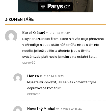
3 KOMENTÁŘE
Karel Krásný
11. 7. 2024 At 7:42
Díky nenazranosti firem, které ničí vše co je přirozené
v přírodě,je a bude stále hůř a hůř a nikdo s tím nic
nedělá, jelikož politici a úředníci jsou s těmito
svázání.zde platí heslo já mám a na ostatní Se … .
ODPOVĚĎ
Honza
12. 7. 2024 At 5:33
Můžete mi vysvětlit, jak se Váš komentář týká
odpuzovače komárů?
ODPOVĚĎ
Novotný Michal
12. 7. 2024 At 14:46