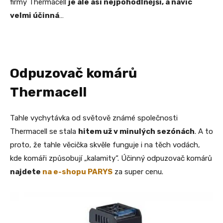
firmy Thermacell
je ale asi nejpohodlnější, a navíc
velmi účinná
…
Odpuzovač komárů
Thermacell
Tahle vychytávka od světově známé společnosti
Thermacell se stala
hitem už v minulých sezónách
. A to
proto, že tahle věcička skvěle funguje i na těch vodách,
kde komáři způsobují „kalamity“. Účinný odpuzovač komárů
najdete
na e-shopu PARYS
za super cenu.