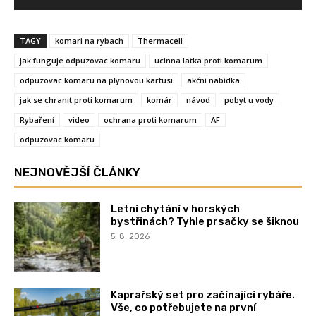
TAGY
komari na rybach
Thermacell
jak funguje odpuzovac komaru
ucinna latka proti komarum
odpuzovac komaru na plynovou kartusi
akční nabídka
jak se chranit proti komarum
komár
návod
pobyt u vody
Rybaření
video
ochrana proti komarum
AF
odpuzovac komaru
NEJNOVĚJŠÍ ČLÁNKY
Letní chytání v horských
bystřinách? Tyhle prsačky se šiknou
5. 8. 2026
Kaprařský set pro začínající rybáře.
Vše, co potřebujete na první