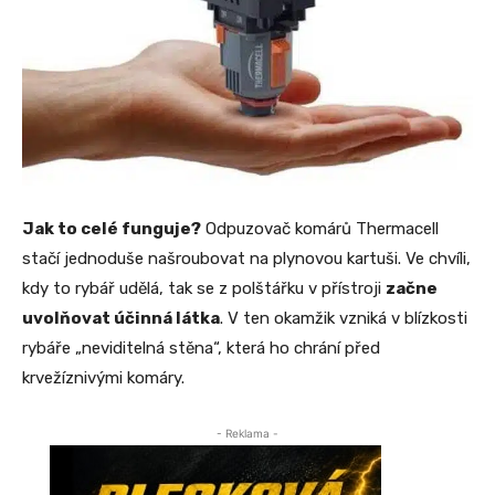
Jak to celé funguje?
Odpuzovač komárů Thermacell
stačí jednoduše našroubovat na plynovou kartuši. Ve chvíli,
kdy to rybář udělá, tak se z polštářku v přístroji
začne
uvolňovat účinná látka
. V ten okamžik vzniká v blízkosti
rybáře „neviditelná stěna“, která ho chrání před
krvežíznivými komáry.
- Reklama -