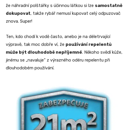
že náhradní polštářky s účinnou látkou si lze
samostatně
dokupovat
, takže rybář nemusí kupovat celý odpuzovač
znova. Super!
Ten, kdo chodí k vodě často, anebo je na déletrvající
výpravě, tak moc dobře ví, že
používání repelentů
může být dlouhodobě nepříjemné
. Někoho svědí kůže,
jinému se „navaluje“ z výrazného odéru repelentu při
dlouhodobém používání.