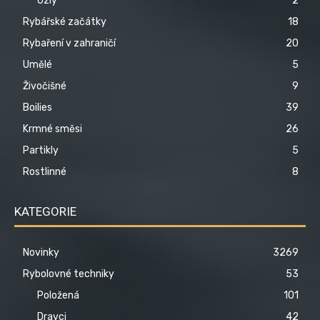
Uzly
2
Rybářské začátky
18
Rybaření v zahraničí
20
Umělé
5
Živočišné
9
Boilies
39
Krmné směsi
26
Partikly
5
Rostlinné
8
KATEGORIE
Novinky
3269
Rybolovné techniky
53
Položená
101
Dravci
42