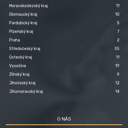
Moravskoslezský kraj
11
Olomoucký kraj
10
Pardubický kraj
5
Plzeňský kraj
7
Praha
2
Středočeský kraj
35
Ústecký kraj
11
Vysočina
19
Zlínský kraj
9
Jihočeský kraj
12
Jihomoravský kraj
14
O NÁS