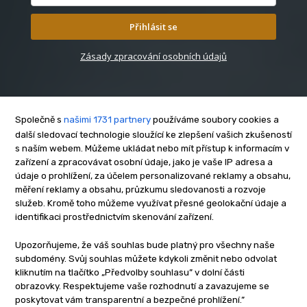
Přihlásit se
Zásady zpracování osobních údajů
Společně s
našimi 1731 partnery
používáme soubory cookies a
další sledovací technologie sloužící ke zlepšení vašich zkušeností
s naším webem. Můžeme ukládat nebo mít přístup k informacím v
O nás
zařízení a zpracovávat osobní údaje, jako je vaše IP adresa a
Kontakt
údaje o prohlížení, za účelem personalizované reklamy a obsahu,
Reklama
měření reklamy a obsahu, průzkumu sledovanosti a rozvoje
služeb. Kromě toho můžeme využívat přesné geolokační údaje a
Zásady soukromí
identifikaci prostřednictvím skenování zařízení.
Privacy policy
Cookies
Upozorňujeme, že váš souhlas bude platný pro všechny naše
subdomény. Svůj souhlas můžete kdykoli změnit nebo odvolat
Etický kodex
kliknutím na tlačítko „Předvolby souhlasu” v dolní části
Redakce
obrazovky. Respektujeme vaše rozhodnutí a zavazujeme se
poskytovat vám transparentní a bezpečné prohlížení.”