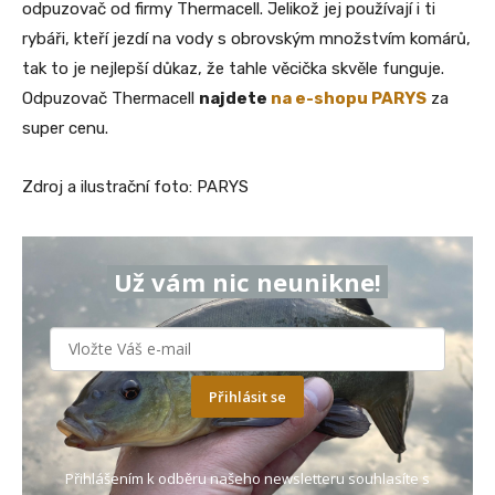
odpuzovač od firmy Thermacell. Jelikož jej používají i ti
rybáři, kteří jezdí na vody s obrovským množstvím komárů,
tak to je nejlepší důkaz, že tahle věcička skvěle funguje.
Odpuzovač Thermacell
najdete
na e-shopu PARYS
za
super cenu.
Zdroj a ilustrační foto: PARYS
Už vám nic neunikne!
Přihlásit se
Přihlášením k odběru našeho newsletteru souhlasíte s