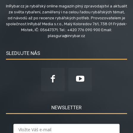
InRybar.cz je rybářský online magazín plný zpravodajství a aktualit
ze světa rybaření, zaměřený i na celou řadou rybářských témat,
od návodů až po recenze rybářských potřeb. Provozovatelem je
společnost InRybář Media s.r.o., Malý Koloredov 761, 738 01 Frýdek-
Místek, IČ: 05647371; Tel.: +420 776 090 900 Email:
plasgura@inrybar.cz
SLEDUJTE NÁS
NEWSLETTER