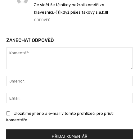
Je vidět že tě nikdy nežrali komáři za
klavesnicí;-)))když píšeš takový s.a.k.!!!
ODPOVĚĎ
ZANECHAT ODPOVĚĎ
Komentář:
Jm
Ema
Uložit mé jméno a e-mail v tomto prohlížeči pro příští
komentáře.