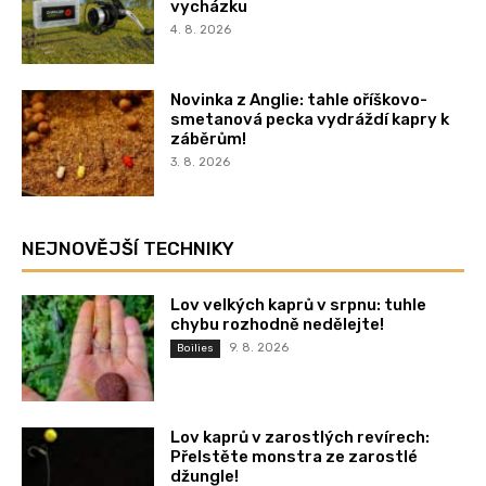
vycházku
4. 8. 2026
Novinka z Anglie: tahle oříškovo-
smetanová pecka vydráždí kapry k
záběrům!
3. 8. 2026
NEJNOVĚJŠÍ TECHNIKY
Lov velkých kaprů v srpnu: tuhle
chybu rozhodně nedělejte!
9. 8. 2026
Boilies
Lov kaprů v zarostlých revírech:
Přelstěte monstra ze zarostlé
džungle!