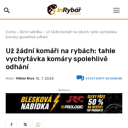
Domů
Akční nabídka
Už žádní komáři na rybách: tahle vychytávka
komáry spolehlivě odhání
Už žádní komáři na rybách: tahle
vychytávka komáry spolehlivě
odhání
Autor:
Viktor Krus
10. 7. 2024
3
| VSTOUPIT DO DISKUZE
- Reklama -