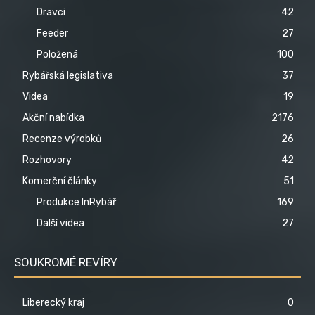
Dravci
42
Feeder
27
Položená
100
Rybářská legislativa
37
Videa
19
Akční nabídka
2176
Recenze výrobků
26
Rozhovory
42
Komerční články
51
Produkce InRybář
169
Další videa
27
SOUKROMÉ REVÍRY
Liberecký kraj
0