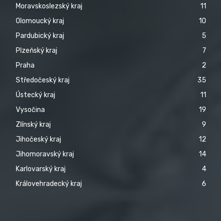
Moravskoslezský kraj
11
Olomoucký kraj
10
Pardubický kraj
5
Plzeňský kraj
7
Praha
2
Středočeský kraj
35
Ústecký kraj
11
Vysočina
19
Zlínský kraj
9
Jihočeský kraj
12
Jihomoravský kraj
14
Karlovarský kraj
4
Královehradecký kraj
6