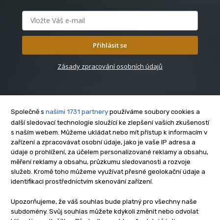
Přihlásit se
Zásady zpracování osobních údajů
Společně s
našimi 1731 partnery
používáme soubory cookies a
další sledovací technologie sloužící ke zlepšení vašich zkušeností
s naším webem. Můžeme ukládat nebo mít přístup k informacím v
O nás
zařízení a zpracovávat osobní údaje, jako je vaše IP adresa a
Kontakt
údaje o prohlížení, za účelem personalizované reklamy a obsahu,
Reklama
měření reklamy a obsahu, průzkumu sledovanosti a rozvoje
služeb. Kromě toho můžeme využívat přesné geolokační údaje a
Zásady soukromí
identifikaci prostřednictvím skenování zařízení.
Privacy policy
Cookies
Upozorňujeme, že váš souhlas bude platný pro všechny naše
subdomény. Svůj souhlas můžete kdykoli změnit nebo odvolat
Etický kodex