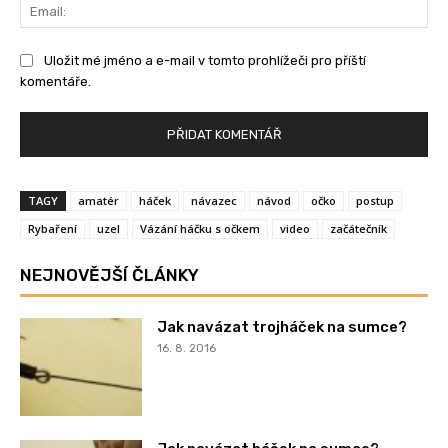
Ema
Uložit mé jméno a e-mail v tomto prohlížeči pro příští
komentáře.
TAGY
amatér
háček
návazec
návod
očko
postup
Rybaření
uzel
Vázání háčku s očkem
video
začátečník
NEJNOVĚJŠÍ ČLÁNKY
Jak navázat trojháček na sumce?
16. 8. 2016