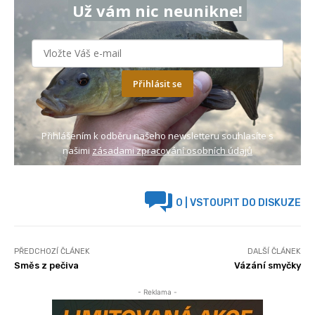
Už vám nic neunikne!
Přihlásit se
Přihlášením k odběru našeho newsletteru souhlasíte s
našimi
zásadami zpracování osobních údajů
0
| VSTOUPIT DO DISKUZE
PŘEDCHOZÍ ČLÁNEK
DALŠÍ ČLÁNEK
Směs z pečiva
Vázání smyčky
- Reklama -