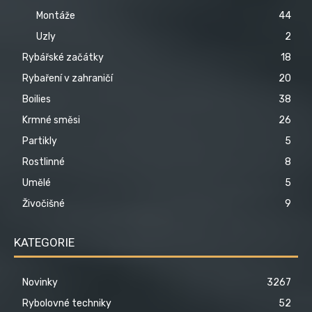
Montáže
44
Uzly
2
Rybářské začátky
18
Rybaření v zahraničí
20
Boilies
38
Krmné směsi
26
Partikly
5
Rostlinné
8
Umělé
5
Živočišné
9
KATEGORIE
Novinky
3267
Rybolovné techniky
52