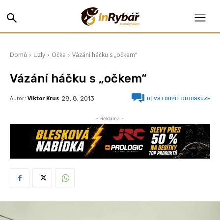
Domů
Uzly
Očka
Vázání háčku s „očkem“
Vázání háčku s „očkem“
Autor:
Viktor Krus
28. 8. 2013
0
| VSTOUPIT DO DISKUZE
- Reklama -