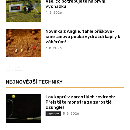
Vše, co potřebujete na první
vycházku
4. 8. 2026
Novinka z Anglie: tahle oříškovo-
smetanová pecka vydráždí kapry k
záběrům!
3. 8. 2026
NEJNOVĚJŠÍ TECHNIKY
Lov kaprů v zarostlých revírech:
Přelstěte monstra ze zarostlé
džungle!
5. 8. 2026
Novinky