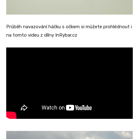
Průběh navazování háčku s očkem si můžete prohlédnout i
na tomto videu z dílny InRybar.cz