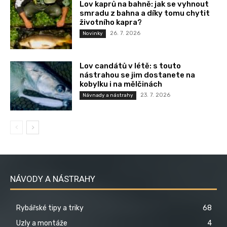
Lov kaprů na bahně: jak se vyhnout
smradu z bahna a díky tomu chytit
životního kapra?
26. 7. 2026
Novinky
Lov candátů v létě: s touto
nástrahou se jim dostanete na
kobylku i na mělčinách
23. 7. 2026
Návnady a nástrahy
NÁVODY A NÁSTRAHY
Rybářské tipy a triky
68
Uzly a montáže
4