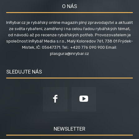
O NÁS
InRybar.cz je rybářský online magazín plný zpravodajství a aktualit
ze světa rybaření, zaměřený i na celou řadou rybářských témat,
od návodů až po recenze rybářských potřeb. Provozovatelem je
společnost InRybář Media s.r.o., Malý Koloredov 761, 738 01 Frýdek-
Místek, IČ: 05647371; Tel.: +420 776 090 900 Email:
plasgura@inrybar.cz
SLEDUJTE NÁS
NEWSLETTER