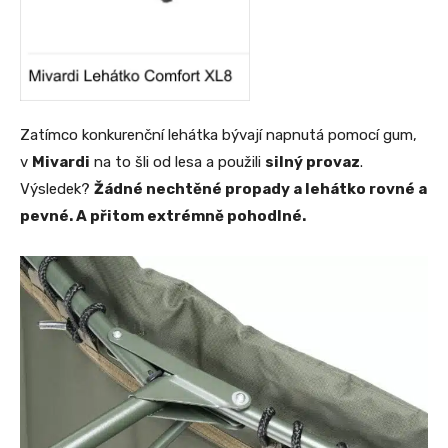
Zatímco konkurenční lehátka bývají napnutá pomocí gum,
v
Mivardi
na to šli od lesa a použili
silný provaz
.
Výsledek?
Žádné nechtěné propady a lehátko rovné a
pevné. A přitom extrémně pohodlné.