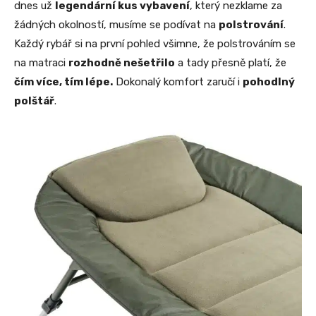
dnes už
legendární kus vybavení
, který nezklame za
žádných okolností, musíme se podívat na
polstrování
.
Každý rybář si na první pohled všimne, že polstrováním se
na matraci
rozhodně nešetřilo
a tady přesně platí, že
čím více, tím lépe.
Dokonalý komfort zaručí i
pohodlný
polštář
.