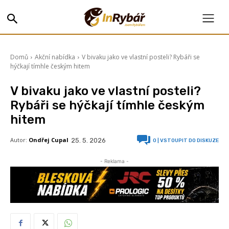
Domů
Akční nabídka
V bivaku jako ve vlastní posteli? Rybáři se
hýčkají tímhle českým hitem
V bivaku jako ve vlastní posteli?
Rybáři se hýčkají tímhle českým
hitem
Autor:
Ondřej Cupal
25. 5. 2026
0
| VSTOUPIT DO DISKUZE
- Reklama -