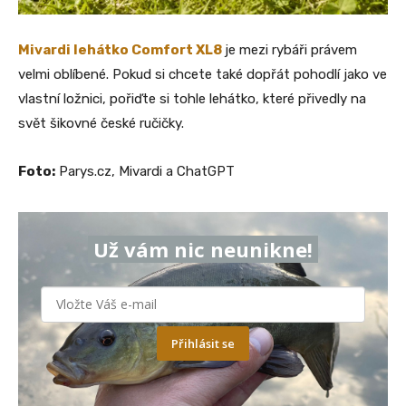
Mivardi lehátko Comfort XL8
je mezi rybáři právem
velmi oblíbené. Pokud si chcete také dopřát pohodlí jako ve
vlastní ložnici, pořiďte si tohle lehátko, které přivedly na
svět šikovné české ručičky.
Foto:
Parys.cz, Mivardi a ChatGPT
Už vám nic neunikne!
Přihlásit se