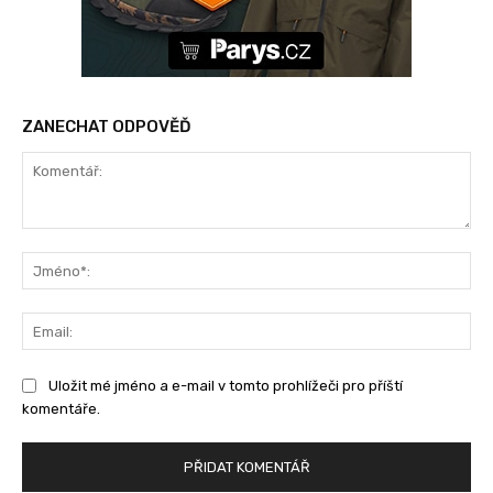
ZANECHAT ODPOVĚĎ
Komentář:
Jm
Ema
Uložit mé jméno a e-mail v tomto prohlížeči pro příští
komentáře.