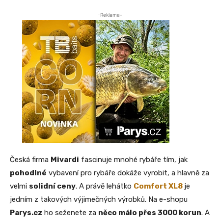
-Reklama-
Česká firma
Mivardi
fascinuje mnohé rybáře tím, jak
pohodlné
vybavení pro rybáře dokáže vyrobit, a hlavně za
velmi
solidní ceny
. A právě lehátko
Comfort XL8
je
jedním z takových výjimečných výrobků. Na e-shopu
Parys.cz
ho seženete za
něco málo přes 3000 korun
. A