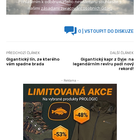
Přihlášením k odběru našeho newsletteru souhlasíte s
našimi
zásadami zpracování osobních údajů
0
| VSTOUPIT DO DISKUZE
PŘEDCHOZÍ ČLÁNEK
DALŠÍ ČLÁNEK
Gigantický lín, ze kterého
Gigantický kapr z Dyje: na
vám spadne brada
legendárním revíru padl nový
rekord!
- Reklama -