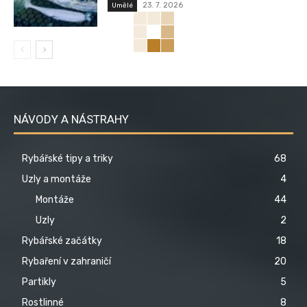
23. 7. 2026
Umělé
NÁVODY A NÁSTRAHY
Rybářské tipy a triky
68
Uzly a montáže
4
Montáže
44
Uzly
2
Rybářské začátky
18
Rybaření v zahraničí
20
Partikly
5
Rostlinné
8