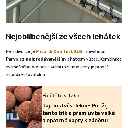
Nejoblíbenější ze všech lehátek
Není divu, že je
Mivardi Comfort XL8
na e-shopu
Parys.cz
nejprodávanějším
lehátkem vůbec. Kombinace
výjimečného pohodlí a velmi rozumné ceny je prostě
neoddiskutovatelná.
Přečtěte si také:
Tajemství selekce: Použijte
tento trik a přemluvte velké
a opatrné kapry k záběru!