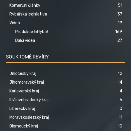
Komerční články
51
Rybářská legislativa
37
Videa
19
Produkce InRybář
169
Další videa
27
SOUKROMÉ REVÍRY
Jihočeský kraj
12
Jihomoravský kraj
14
Karlovarský kraj
4
Královehradecký kraj
6
Liberecký kraj
0
Moravskoslezský kraj
11
Olomoucký kraj
10