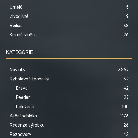
Umělé
5
Živočišné
9
Boilies
38
Krmné směsi
26
KATEGORIE
Novinky
3267
Rybolovné techniky
52
Dravci
42
Feeder
27
Položená
100
Akční nabídka
2176
Recenze výrobků
26
Rozhovory
42