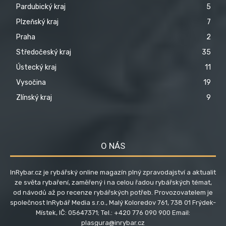
Pardubický kraj
5
Plzeňský kraj
7
Praha
2
Středočeský kraj
35
Ústecký kraj
11
Vysočina
19
Zlínský kraj
9
O NÁS
InRybar.cz je rybářský online magazín plný zpravodajství a aktualit
ze světa rybaření, zaměřený i na celou řadou rybářských témat,
od návodů až po recenze rybářských potřeb. Provozovatelem je
společnost InRybář Media s.r.o., Malý Koloredov 761, 738 01 Frýdek-
Místek, IČ: 05647371; Tel.: +420 776 090 900 Email:
plasgura@inrybar.cz