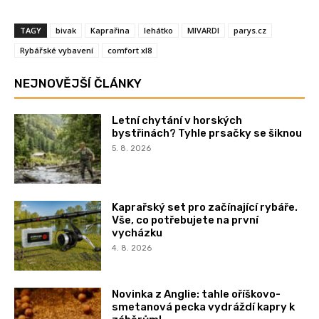
TAGY
bivak
Kaprařina
lehátko
MIVARDI
parys.cz
Rybářské vybavení
comfort xl8
NEJNOVĚJŠÍ ČLÁNKY
Letní chytání v horských
bystřinách? Tyhle prsačky se šiknou
5. 8. 2026
Kaprařský set pro začínající rybáře.
Vše, co potřebujete na první
vycházku
4. 8. 2026
Novinka z Anglie: tahle oříškovo-
smetanová pecka vydráždí kapry k