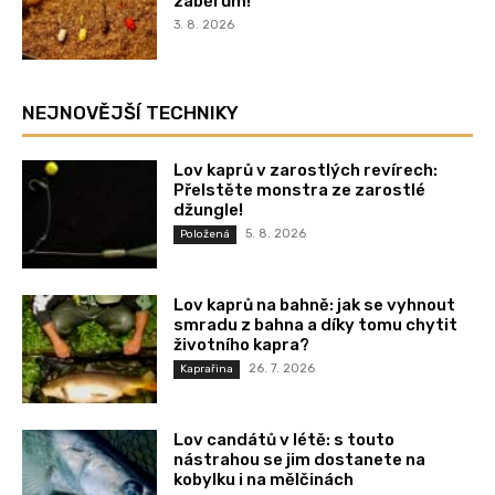
záběrům!
3. 8. 2026
NEJNOVĚJŠÍ TECHNIKY
Lov kaprů v zarostlých revírech:
Přelstěte monstra ze zarostlé
džungle!
5. 8. 2026
Položená
Lov kaprů na bahně: jak se vyhnout
smradu z bahna a díky tomu chytit
životního kapra?
26. 7. 2026
Kaprařina
Lov candátů v létě: s touto
nástrahou se jim dostanete na
kobylku i na mělčinách