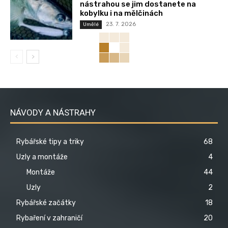
nástrahou se jim dostanete na
kobylku i na mělčinách
23. 7. 2026
Umělé
NÁVODY A NÁSTRAHY
Rybářské tipy a triky
68
Uzly a montáže
4
Montáže
44
Uzly
2
Rybářské začátky
18
Rybaření v zahraničí
20