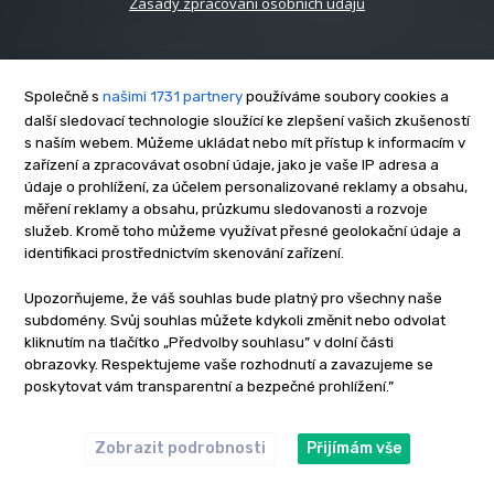
Zásady zpracování osobních údajů
Společně s
našimi 1731 partnery
používáme soubory cookies a
další sledovací technologie sloužící ke zlepšení vašich zkušeností
s naším webem. Můžeme ukládat nebo mít přístup k informacím v
O nás
zařízení a zpracovávat osobní údaje, jako je vaše IP adresa a
Kontakt
údaje o prohlížení, za účelem personalizované reklamy a obsahu,
měření reklamy a obsahu, průzkumu sledovanosti a rozvoje
Reklama
služeb. Kromě toho můžeme využívat přesné geolokační údaje a
Zásady soukromí
identifikaci prostřednictvím skenování zařízení.
Privacy policy
Upozorňujeme, že váš souhlas bude platný pro všechny naše
Cookies
subdomény. Svůj souhlas můžete kdykoli změnit nebo odvolat
Etický kodex
kliknutím na tlačítko „Předvolby souhlasu” v dolní části
Redakce
obrazovky. Respektujeme vaše rozhodnutí a zavazujeme se
poskytovat vám transparentní a bezpečné prohlížení.”
Copyright © www.inrybar.cz 2013 - 2026 | Na veškerý materiál,
který je zde uveřejněný, se vztahují autorská práva. Redakce
InRybar.cz.
Zobrazit podrobnosti
Přijímám vše