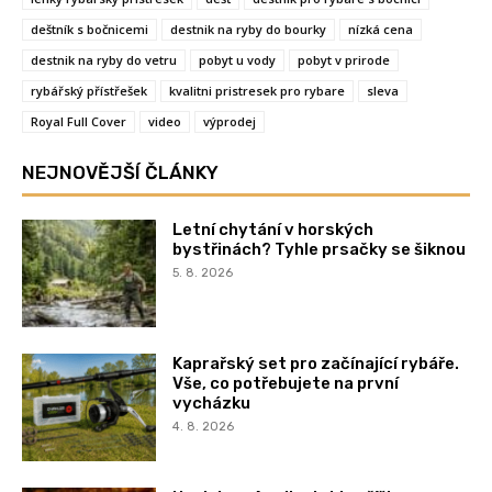
deštník s bočnicemi
destnik na ryby do bourky
nízká cena
destnik na ryby do vetru
pobyt u vody
pobyt v prirode
rybářský přístřešek
kvalitni pristresek pro rybare
sleva
Royal Full Cover
video
výprodej
NEJNOVĚJŠÍ ČLÁNKY
Letní chytání v horských
bystřinách? Tyhle prsačky se šiknou
5. 8. 2026
Kaprařský set pro začínající rybáře.
Vše, co potřebujete na první
vycházku
4. 8. 2026