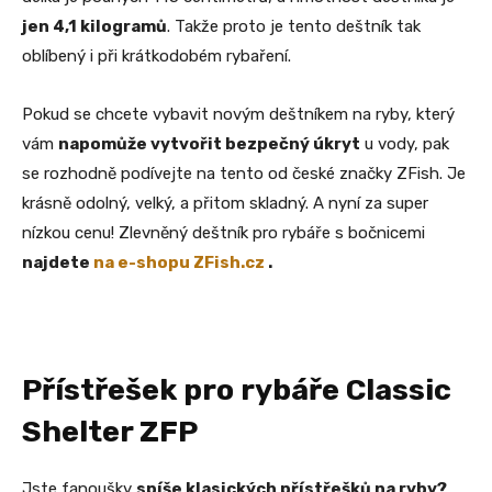
jen 4,1 kilogramů
. Takže proto je tento deštník tak
oblíbený i při krátkodobém rybaření.
Pokud se chcete vybavit novým deštníkem na ryby, který
vám
napomůže vytvořit bezpečný úkryt
u vody, pak
se rozhodně podívejte na tento od české značky ZFish. Je
krásně odolný, velký, a přitom skladný. A nyní za super
nízkou cenu! Zlevněný deštník pro rybáře s bočnicemi
najdete
na e-shopu ZFish.cz
.
Přístřešek pro rybáře Classic
Shelter ZFP
Jste fanoušky
spíše klasických přístřešků na ryby?