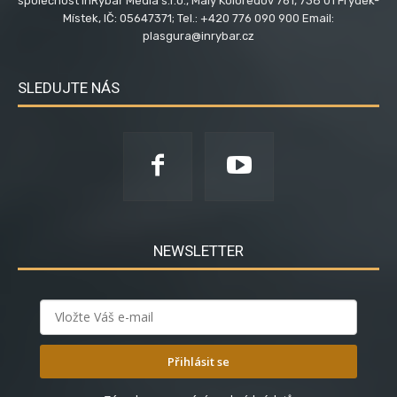
společnost InRybář Media s.r.o., Malý Koloredov 761, 738 01 Frýdek-
Místek, IČ: 05647371; Tel.: +420 776 090 900 Email:
plasgura@inrybar.cz
SLEDUJTE NÁS
NEWSLETTER
Přihlásit se