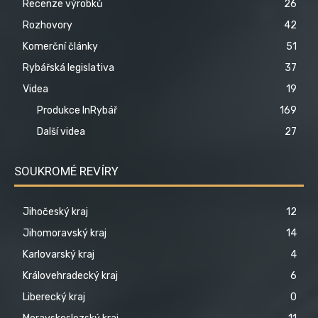
Recenze výrobků
26
Rozhovory
42
Komerční články
51
Rybářská legislativa
37
Videa
19
Produkce InRybář
169
Další videa
27
SOUKROMÉ REVÍRY
Jihočeský kraj
12
Jihomoravský kraj
14
Karlovarský kraj
4
Královehradecký kraj
6
Liberecký kraj
0