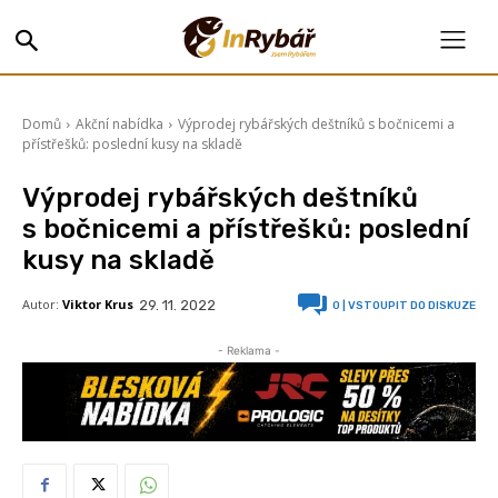
Domů
Akční nabídka
Výprodej rybářských deštníků s bočnicemi a
přístřešků: poslední kusy na skladě
Výprodej rybářských deštníků
s bočnicemi a přístřešků: poslední
kusy na skladě
Autor:
Viktor Krus
29. 11. 2022
0
| VSTOUPIT DO DISKUZE
- Reklama -