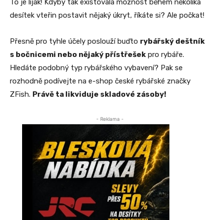
To je liják! Kdyby tak existovala možnost během několika
desítek vteřin postavit nějaký úkryt, říkáte si? Ale počkat!
Přesně pro tyhle účely poslouží buďto
rybářský deštník
s bočnicemi nebo nějaký přístřešek
pro rybáře.
Hledáte podobný typ rybářského vybavení? Pak se
rozhodně podívejte na e-shop české rybářské značky
ZFish.
Právě ta likviduje skladové zásoby!
- Reklama -