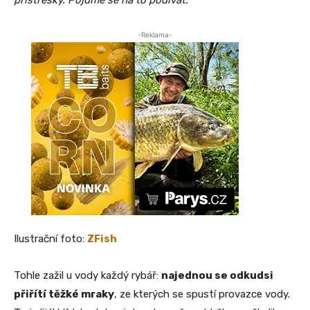
-Reklama-
Ilustrační foto:
ZFish
Tohle zažil u vody každý rybář:
najednou se odkudsi
přiřítí těžké mraky
, ze kterých se spustí provazce vody.