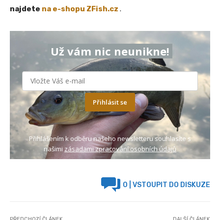
najdete
na e-shopu ZFish.cz
.
Už vám nic neunikne!
Přihlásit se
Přihlášením k odběru našeho newsletteru souhlasíte s
našimi
zásadami zpracování osobních údajů
0
| VSTOUPIT DO DISKUZE
PŘEDCHOZÍ ČLÁNEK
DALŠÍ ČLÁNEK