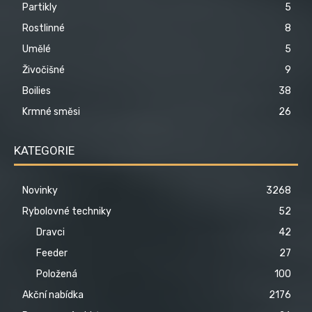
Partikly
5
Rostlinné
8
Umělé
5
Živočišné
9
Boilies
38
Krmné směsi
26
KATEGORIE
Novinky
3268
Rybolovné techniky
52
Dravci
42
Feeder
27
Položená
100
Akční nabídka
2176