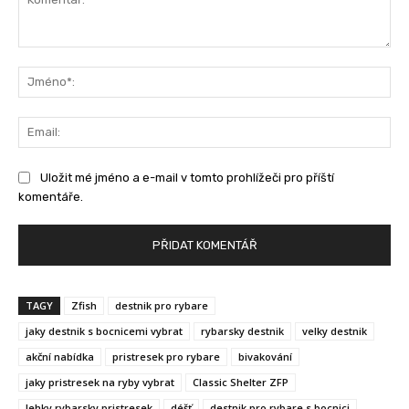
Komentář:
Jm
Ema
Uložit mé jméno a e-mail v tomto prohlížeči pro příští
komentáře.
TAGY
Zfish
destnik pro rybare
jaky destnik s bocnicemi vybrat
rybarsky destnik
velky destnik
akční nabídka
pristresek pro rybare
bivakování
jaky pristresek na ryby vybrat
Classic Shelter ZFP
lehky rybarsky pristresek
déšť
destnik pro rybare s bocnici