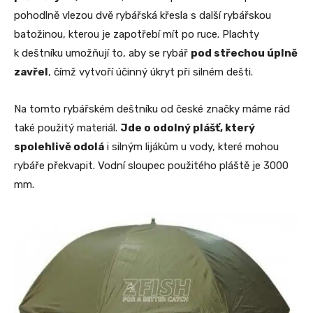
pohodlně vlezou dvě rybářská křesla s další rybářskou
batožinou, kterou je zapotřebí mít po ruce. Plachty
k deštníku umožňují to, aby se rybář
pod střechou úplně
zavřel
, čímž vytvoří účinný úkryt při silném dešti.
Na tomto rybářském deštníku od české značky máme rád
také použitý materiál.
Jde o odolný plášť, který
spolehlivě odolá
i silným lijákům u vody, které mohou
rybáře překvapit. Vodní sloupec použitého pláště je 3000
mm.