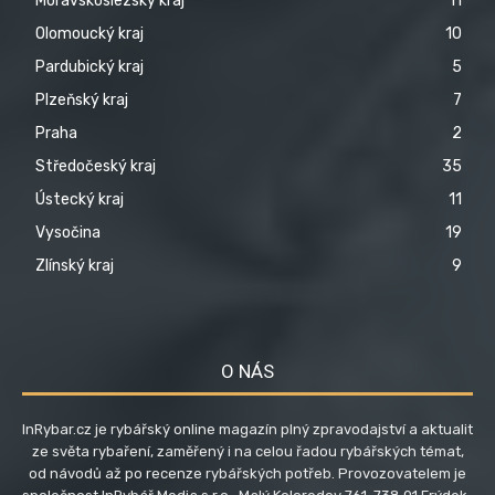
Moravskoslezský kraj
11
Olomoucký kraj
10
Pardubický kraj
5
Plzeňský kraj
7
Praha
2
Středočeský kraj
35
Ústecký kraj
11
Vysočina
19
Zlínský kraj
9
O NÁS
InRybar.cz je rybářský online magazín plný zpravodajství a aktualit
ze světa rybaření, zaměřený i na celou řadou rybářských témat,
od návodů až po recenze rybářských potřeb. Provozovatelem je