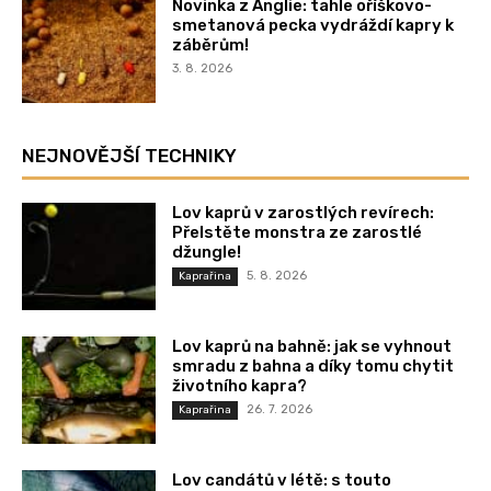
Novinka z Anglie: tahle oříškovo-
smetanová pecka vydráždí kapry k
záběrům!
3. 8. 2026
NEJNOVĚJŠÍ TECHNIKY
Lov kaprů v zarostlých revírech:
Přelstěte monstra ze zarostlé
džungle!
5. 8. 2026
Kaprařina
Lov kaprů na bahně: jak se vyhnout
smradu z bahna a díky tomu chytit
životního kapra?
26. 7. 2026
Kaprařina
Lov candátů v létě: s touto