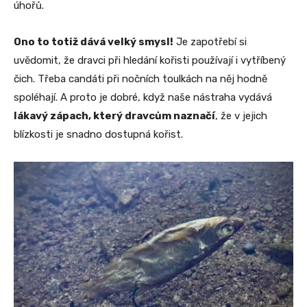
úhořů.
Ono to totiž dává velký smysl!
Je zapotřebí si
uvědomit, že dravci při hledání kořisti používají i vytříbený
čich. Třeba candáti při nočních toulkách na něj hodně
spoléhají. A proto je dobré, když naše nástraha vydává
lákavý zápach, který dravcům naznačí
, že v jejich
blízkosti je snadno dostupná kořist.