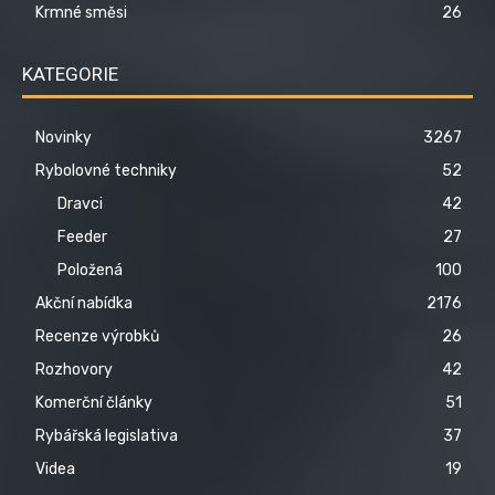
Krmné směsi
26
KATEGORIE
Novinky
3267
Rybolovné techniky
52
Dravci
42
Feeder
27
Položená
100
Akční nabídka
2176
Recenze výrobků
26
Rozhovory
42
Komerční články
51
Rybářská legislativa
37
Videa
19