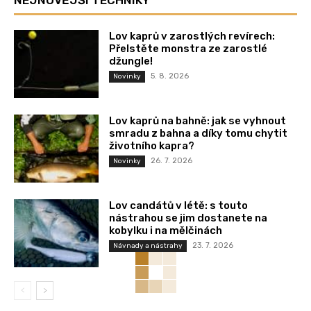
Lov kaprů v zarostlých revírech:
Přelstěte monstra ze zarostlé
džungle!
5. 8. 2026
Novinky
Lov kaprů na bahně: jak se vyhnout
smradu z bahna a díky tomu chytit
životního kapra?
26. 7. 2026
Novinky
Lov candátů v létě: s touto
nástrahou se jim dostanete na
kobylku i na mělčinách
23. 7. 2026
Návnady a nástrahy