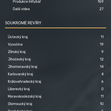
Produkce InRybář
169
Další videa
27
SOUKROMÉ REVÍRY
Ústecký kraj
11
Vysočina
19
Zlínský kraj
9
Jihočeský kraj
12
Jihomoravský kraj
14
Karlovarský kraj
4
Královehradecký kraj
6
Liberecký kraj
0
Moravskoslezský kraj
11
Olomoucký kraj
10