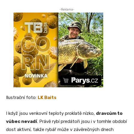
-Reklama-
Ilustrační foto:
LK Baits
I když jsou venkovní teploty proklatě nízko,
dravcům to
vůbec nevadí
. Právě rybí predátoři jsou i v tomhle období
dost aktivní, takže rybář může v závěrečných dnech