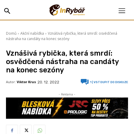
Domů
Akční nabídka
Vznášivá rybička, která smrdí: osvědčená
nástraha na candáty na konec sezóny
Vznášivá rybička, která smrdí:
osvědčená nástraha na candáty
na konec sezóny
Autor:
Viktor Krus
20. 12. 2022
1
| VSTOUPIT DO DISKUZE
- Reklama -