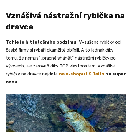
Vznášivá nástražní rybička na
dravce
Tohle je hit letošního podzimu!
Vysušené rybičky od
české firmy si rybáři okamžitě oblíbili. A to jednak díky
tomu, že nemusí „pracně shánět“ nástražní rybičky po
výlovech, ale zároveň díky TOP vlastnostem. Vznášivé
rybičky na dravce najdete
na e-shopu LK Baits
za super
cenu
.