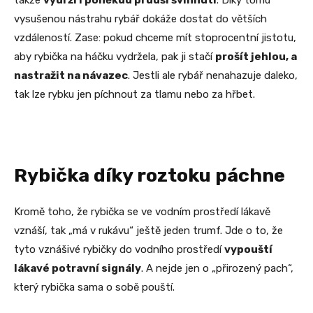
takže
vydrží i poněkud prudší švihnutí
. Díky tomu
vysušenou nástrahu rybář dokáže dostat do větších
vzdáleností. Zase: pokud chceme mít stoprocentní jistotu,
aby rybička na háčku vydržela, pak ji stačí
prošít jehlou, a
nastražit na návazec
. Jestli ale rybář nenahazuje daleko,
tak lze rybku jen píchnout za tlamu nebo za hřbet.
Rybička díky roztoku páchne
Kromě toho, že rybička se ve vodním prostředí lákavě
vznáší, tak „má v rukávu“ ještě jeden trumf. Jde o to, že
tyto vznášivé rybičky do vodního prostředí
vypouští
lákavé potravní signály
. A nejde jen o „přirozený pach“,
který rybička sama o sobě pouští.