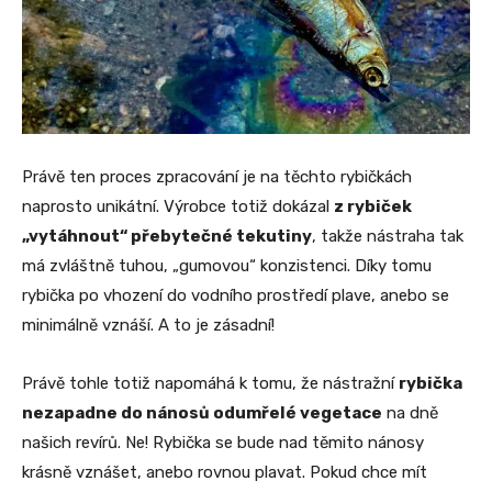
Právě ten proces zpracování je na těchto rybičkách
naprosto unikátní. Výrobce totiž dokázal
z rybiček
„vytáhnout“ přebytečné tekutiny
, takže nástraha tak
má zvláštně tuhou, „gumovou“ konzistenci. Díky tomu
rybička po vhození do vodního prostředí plave, anebo se
minimálně vznáší. A to je zásadní!
Právě tohle totiž napomáhá k tomu, že nástražní
rybička
nezapadne do nánosů odumřelé vegetace
na dně
našich revírů. Ne! Rybička se bude nad těmito nánosy
krásně vznášet, anebo rovnou plavat. Pokud chce mít