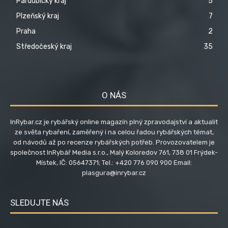
Pardubický kraj
5
Plzeňský kraj
7
Praha
2
Středočeský kraj
35
O NÁS
InRybar.cz je rybářský online magazín plný zpravodajství a aktualit
ze světa rybaření, zaměřený i na celou řadou rybářských témat,
od návodů až po recenze rybářských potřeb. Provozovatelem je
společnost InRybář Media s.r.o., Malý Koloredov 761, 738 01 Frýdek-
Místek, IČ: 05647371; Tel.: +420 776 090 900 Email:
plasgura@inrybar.cz
SLEDUJTE NÁS