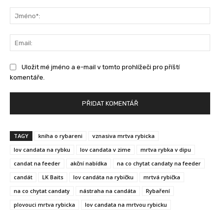
Komentář:
Jm
Ema
Uložit mé jméno a e-mail v tomto prohlížeči pro příští
komentáře.
TAGY
kniha o rybareni
vznasiva mrtva rybicka
lov candata na rybku
lov candata v zime
mrtva rybka v dipu
candat na feeder
akční nabídka
na co chytat candaty na feeder
candát
LK Baits
lov candáta na rybičku
mrtvá rybička
na co chytat candaty
nástraha na candáta
Rybaření
plovouci mrtva rybicka
lov candata na mrtvou rybicku