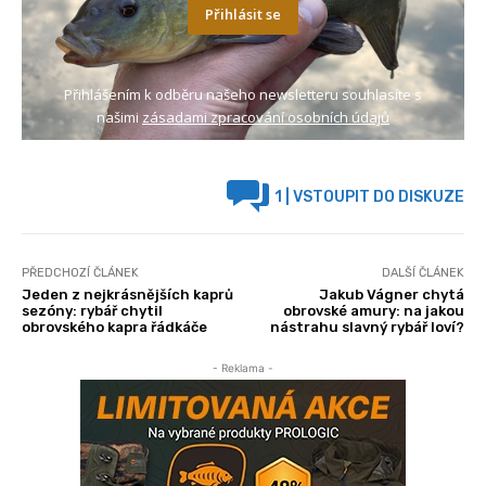
Přihlásit se
Přihlášením k odběru našeho newsletteru souhlasíte s
našimi
zásadami zpracování osobních údajů
1
| VSTOUPIT DO DISKUZE
PŘEDCHOZÍ ČLÁNEK
DALŠÍ ČLÁNEK
Jeden z nejkrásnějších kaprů
Jakub Vágner chytá
sezóny: rybář chytil
obrovské amury: na jakou
obrovského kapra řádkáče
nástrahu slavný rybář loví?
- Reklama -