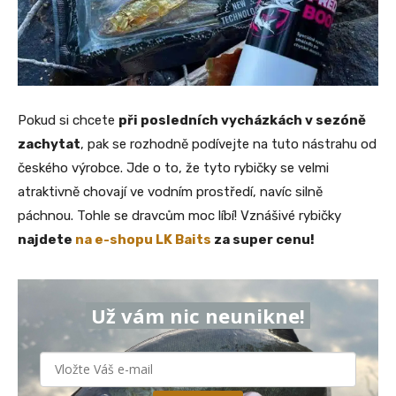
Pokud si chcete
při posledních vycházkách v sezóně
zachytat
, pak se rozhodně podívejte na tuto nástrahu od
českého výrobce. Jde o to, že tyto rybičky se velmi
atraktivně chovají ve vodním prostředí, navíc silně
páchnou. Tohle se dravcům moc líbí! Vznášivé rybičky
najdete
na e-shopu LK Baits
za super cenu!
Už vám nic neunikne!