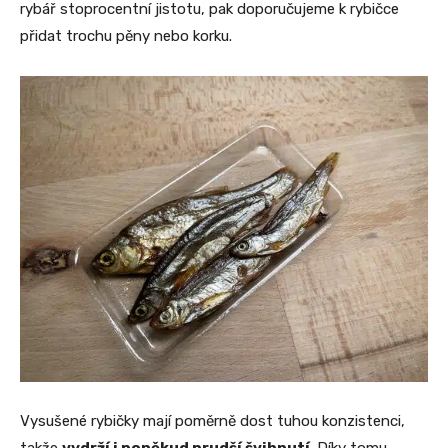
rybář stoprocentní jistotu, pak doporučujeme k rybičce
přidat trochu pěny nebo korku.
Vysušené rybičky mají poměrně dost tuhou konzistenci,