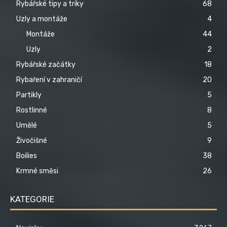
Rybářské tipy a triky
68
Uzly a montáže
4
Montáže
44
Uzly
2
Rybářské začátky
18
Rybaření v zahraničí
20
Partikly
5
Rostlinné
8
Umělé
5
Živočišné
9
Boilies
38
Krmné směsi
26
KATEGORIE