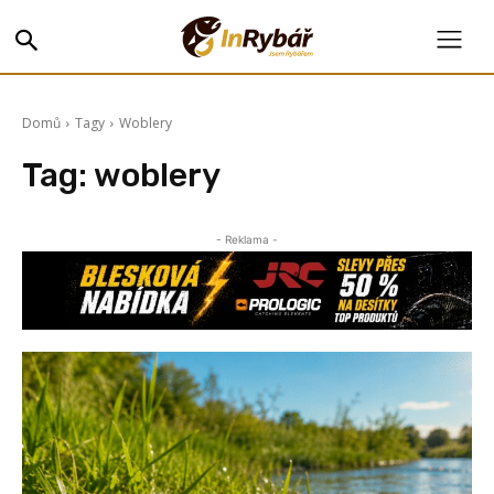
Domů
Tagy
Woblery
Tag:
woblery
- Reklama -