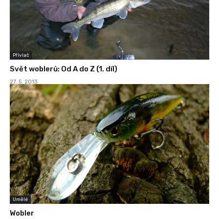
Přívlač
Svět woblerů: Od A do Z (1. díl)
27. 5. 2013
Umělé
Wobler