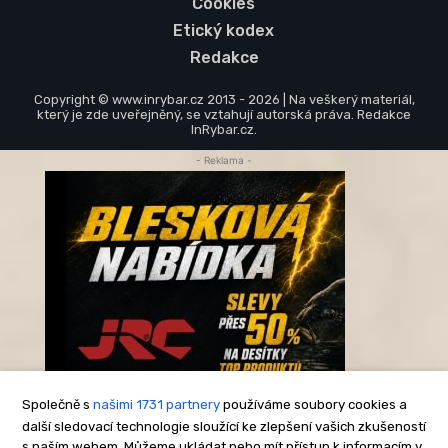
Cookies
Etický kodex
Redakce
Copyright © www.inrybar.cz 2013 - 2026 | Na veškerý materiál,
který je zde uveřejněný, se vztahují autorská práva. Redakce
InRybar.cz.
- Reklama -
Společně s
našimi 1731 partnery
používáme soubory cookies a
další sledovací technologie sloužící ke zlepšení vašich zkušeností
s naším webem. Můžeme ukládat nebo mít přístup k informacím v