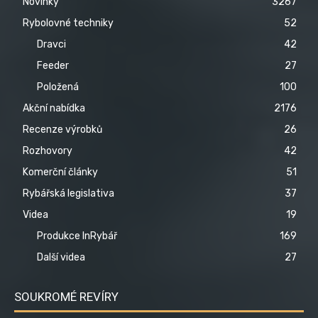
Novinky
3267
Rybolovné techniky
52
Dravci
42
Feeder
27
Položená
100
Akční nabídka
2176
Recenze výrobků
26
Rozhovory
42
Komerční články
51
Rybářská legislativa
37
Videa
19
Produkce InRybář
169
Další videa
27
SOUKROMÉ REVÍRY