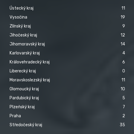
Ústecký kraj
11
Vysočina
19
Zlínský kraj
9
Jihočeský kraj
12
Jihomoravský kraj
14
Karlovarský kraj
4
Královehradecký kraj
6
Liberecký kraj
0
Moravskoslezský kraj
11
Olomoucký kraj
10
Pardubický kraj
5
Plzeňský kraj
7
Praha
2
Středočeský kraj
35