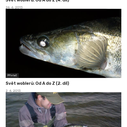
26. 6. 2013
Přívlač
Svět woblerů: Od A do Z (2. díl)
2. 6. 2013