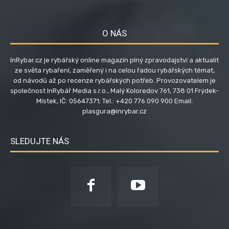
O NÁS
InRybar.cz je rybářský online magazín plný zpravodajství a aktualit
ze světa rybaření, zaměřený i na celou řadou rybářských témat,
od návodů až po recenze rybářských potřeb. Provozovatelem je
společnost InRybář Media s.r.o., Malý Koloredov 761, 738 01 Frýdek-
Místek, IČ: 05647371; Tel.: +420 776 090 900 Email:
plasgura@inrybar.cz
SLEDUJTE NÁS