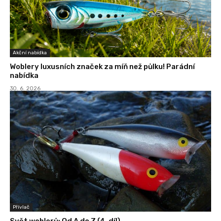
Akční nabídka
Woblery luxusních značek za míň než půlku! Parádní
nabídka
30. 6. 2026
Přívlač
Svět woblerů: Od A do Z (4. díl)