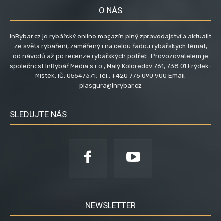
O NÁS
InRybar.cz je rybářský online magazín plný zpravodajství a aktualit
ze světa rybaření, zaměřený i na celou řadou rybářských témat,
od návodů až po recenze rybářských potřeb. Provozovatelem je
společnost InRybář Media s.r.o., Malý Koloredov 761, 738 01 Frýdek-
Místek, IČ: 05647371; Tel.: +420 776 090 900 Email:
plasgura@inrybar.cz
SLEDUJTE NÁS
NEWSLETTER