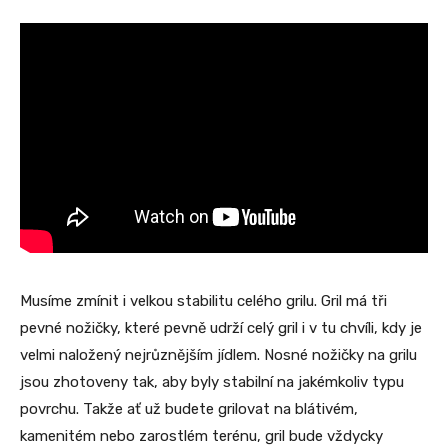
Musíme zmínit i velkou stabilitu celého grilu. Gril má tři
pevné nožičky, které pevně udrží celý gril i v tu chvíli, kdy je
velmi naložený nejrůznějším jídlem. Nosné nožičky na grilu
jsou zhotoveny tak, aby byly stabilní na jakémkoliv typu
povrchu. Takže ať už budete grilovat na blátivém,
kamenitém nebo zarostlém terénu, gril bude vždycky