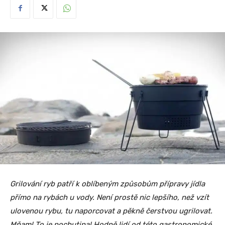
Grilování ryb patří k oblíbeným způsobům přípravy jídla
přímo na rybách u vody. Není prostě nic lepšího, než vzít
ulovenou rybu, tu naporcovat a pěkně čerstvou ugrilovat.
Mňam! To je pochutina! Hodně lidí od této gastronomické