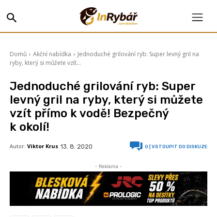
Domů
Akční nabídka
Jednoduché grilování ryb: Super levný gril na
ryby, který si můžete vzít...
Jednoduché grilování ryb: Super
levný gril na ryby, který si můžete
vzít přímo k vodě! Bezpečný
k okolí!
Autor:
Viktor Krus
13. 8. 2020
0
| VSTOUPIT DO DISKUZE
- Reklama -