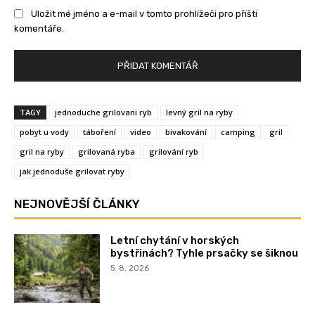
Uložit mé jméno a e-mail v tomto prohlížeči pro příští
komentáře.
TAGY
jednoduche grilovani ryb
levný gril na ryby
pobyt u vody
táboření
video
bivakování
camping
gril
gril na ryby
grilovaná ryba
grilování ryb
jak jednoduše grilovat ryby
NEJNOVĚJŠÍ ČLÁNKY
Letní chytání v horských
bystřinách? Tyhle prsačky se šiknou
5. 8. 2026