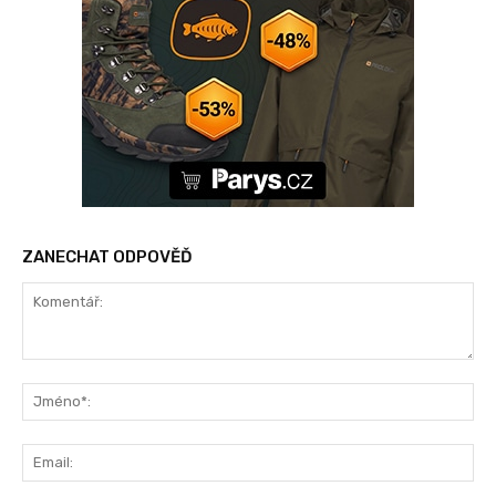
ZANECHAT ODPOVĚĎ
Komentář:
Jm
Ema