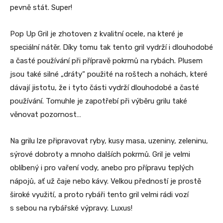
pevně stát. Super!
Pop Up Gril je zhotoven z kvalitní ocele, na které je
speciální nátěr. Díky tomu tak tento gril vydrží i dlouhodobé
a časté používání při přípravě pokrmů na rybách. Plusem
jsou také silné „dráty“ použité na roštech a nohách, které
dávají jistotu, že i tyto části vydrží dlouhodobé a časté
používání. Tomuhle je zapotřebí při výběru grilu také
věnovat pozornost…
Na grilu lze připravovat ryby, kusy masa, uzeniny, zeleninu,
sýrové dobroty a mnoho dalších pokrmů. Gril je velmi
oblíbený i pro vaření vody, anebo pro přípravu teplých
nápojů, ať už čaje nebo kávy. Velkou předností je prostě
široké využití, a proto rybáři tento gril velmi rádi vozí
s sebou na rybářské výpravy. Luxus!