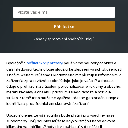
Přihlásit se
Zásady zpracování osobních údajů
Společně s
našimi 1731 partnery
používáme soubory cookies a
další sledovací technologie sloužící ke zlepšení vašich zkušeností
s naším webem. Můžeme ukládat nebo mít přístup k informacím v
O nás
zařízení a zpracovávat osobní údaje, jako je vaše IP adresa a
Kontakt
údaje o prohlížení, za účelem personalizované reklamy a obsahu,
měření reklamy a obsahu, průzkumu sledovanosti a rozvoje
Reklama
služeb. Kromě toho můžeme využívat přesné geolokační údaje a
Zásady soukromí
identifikaci prostřednictvím skenování zařízení.
Privacy policy
Upozorňujeme, že váš souhlas bude platný pro všechny naše
Cookies
subdomény. Svůj souhlas můžete kdykoli změnit nebo odvolat
Etický kodex
kliknutím na tlačítko „Předvolby souhlasu” v dolní části