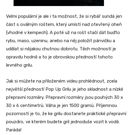
Velmi populární je ale i ta možnost, že si rybář sundá jen
část s oválným roštem, který umístí nad otevřený oheň
(vhodné v kempech). A poté už na rošt stačí dát buďto
rybu, maso, uzeninu, anebo na něj položit pánvičku a
udělat si nějakou chutnou dobrotu. Těch možností je
opravdu hodně a to je obrovskou předností tohoto
levného grilu.
Jak si můžete na přiloženém videu prohlédnout, zcela
největší předností Pop Up Grilu je jeho skladnost a nízké
přepravní rozměry. Přepravní rozměry jsou pouhých 30 x
30 x 6 centimetrů. Váha je jen 1500 gramů. Příjemnou
pozorností je to, že ke grilu dostanete praktické přepravní
pouzdro, ve kterém budete gril jednoduše vozit k vodě.
Paráda!