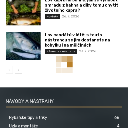
Lov kaprů na bahně: jak se vyhnout
smradu z bahna a díky tomu chytit
životního kapra?
26. 7. 2026
Novinky
Lov candátů v létě: s touto
nástrahou se jim dostanete na
kobylku i na mělčinách
23. 7. 2026
Návnady a nástrahy
NÁVODY A NÁSTRAHY
Rybářské tipy a triky
68
Uzly a montáže
4