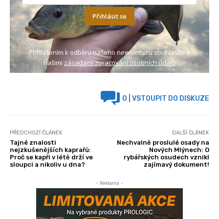
Přihlásit se
Přihlášením k odběru našeho newsletteru souhlasíte s
našimi
zásadami zpracování osobních údajů
0
| VSTOUPIT DO DISKUZE
PŘEDCHOZÍ ČLÁNEK
DALŠÍ ČLÁNEK
Tajné znalosti
Nechvalně proslulé osady na
nejzkušenějších kaprařů:
Nových Mlýnech: O
Proč se kapři v létě drží ve
rybářských osudech vznikl
sloupci a nikoliv u dna?
zajímavý dokument!
- Reklama -