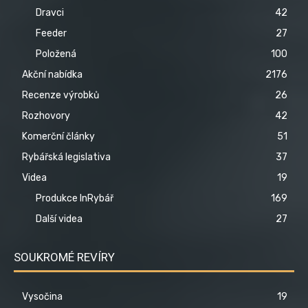
Dravci
42
Feeder
27
Položená
100
Akční nabídka
2176
Recenze výrobků
26
Rozhovory
42
Komerční články
51
Rybářská legislativa
37
Videa
19
Produkce InRybář
169
Další videa
27
SOUKROMÉ REVÍRY
Vysočina
19