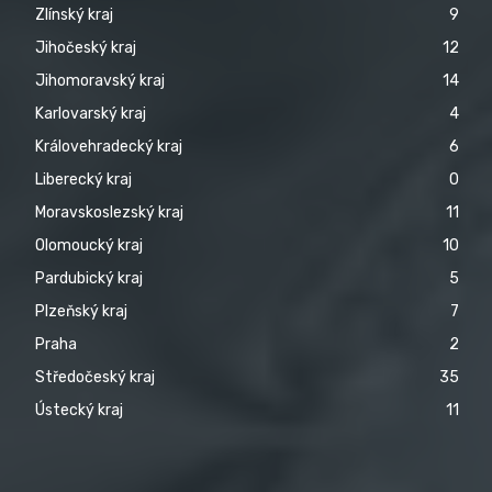
Zlínský kraj
9
Jihočeský kraj
12
Jihomoravský kraj
14
Karlovarský kraj
4
Královehradecký kraj
6
Liberecký kraj
0
Moravskoslezský kraj
11
Olomoucký kraj
10
Pardubický kraj
5
Plzeňský kraj
7
Praha
2
Středočeský kraj
35
Ústecký kraj
11