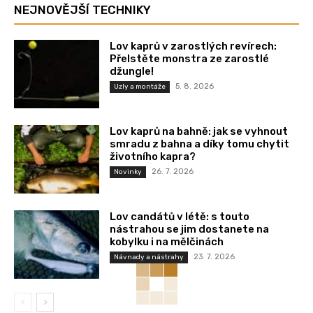
NEJNOVĚJŠÍ TECHNIKY
Lov kaprů v zarostlých revírech:
Přelstěte monstra ze zarostlé
džungle!
5. 8. 2026
Uzly a montáže
Lov kaprů na bahně: jak se vyhnout
smradu z bahna a díky tomu chytit
životního kapra?
26. 7. 2026
Novinky
Lov candátů v létě: s touto
nástrahou se jim dostanete na
kobylku i na mělčinách
23. 7. 2026
Návnady a nástrahy