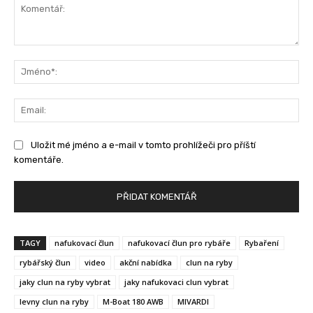
Komentář:
Jm
Ema
Uložit mé jméno a e-mail v tomto prohlížeči pro příští
komentáře.
TAGY
nafukovací člun
nafukovací člun pro rybáře
Rybaření
rybářský člun
video
akční nabídka
clun na ryby
jaky clun na ryby vybrat
jaky nafukovaci clun vybrat
levny clun na ryby
M-Boat 180 AWB
MIVARDI