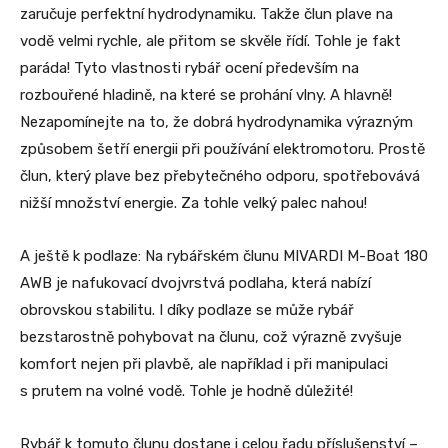
zaručuje perfektní hydrodynamiku. Takže člun plave na
vodě velmi rychle, ale přitom se skvěle řídí. Tohle je fakt
paráda! Tyto vlastnosti rybář ocení především na
rozbouřené hladině, na které se prohání vlny. A hlavně!
Nezapomínejte na to, že dobrá hydrodynamika výrazným
způsobem šetří energii při používání elektromotoru. Prostě
člun, který plave bez přebytečného odporu, spotřebovává
nižší množství energie. Za tohle velký palec nahou!
A ještě k podlaze: Na rybářském člunu MIVARDI M-Boat 180
AWB je nafukovací dvojvrstvá podlaha, která nabízí
obrovskou stabilitu. I díky podlaze se může rybář
bezstarostně pohybovat na člunu, což výrazně zvyšuje
komfort nejen při plavbě, ale například i při manipulaci
s prutem na volné vodě. Tohle je hodně důležité!
Rybář k tomuto člunu dostane i celou řadu příslušenství –