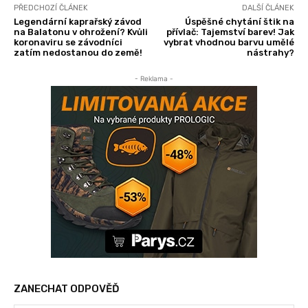
PŘEDCHOZÍ ČLÁNEK
DALŠÍ ČLÁNEK
Legendární kaprařský závod
Úspěšné chytání štik na
na Balatonu v ohrožení? Kvůli
přívlač: Tajemství barev! Jak
koronaviru se závodníci
vybrat vhodnou barvu umělé
zatím nedostanou do země!
nástrahy?
- Reklama -
ZANECHAT ODPOVĚĎ