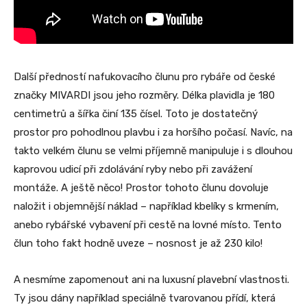
Další předností nafukovacího člunu pro rybáře od české
značky MIVARDI jsou jeho rozměry. Délka plavidla je 180
centimetrů a šířka činí 135 čísel. Toto je dostatečný
prostor pro pohodlnou plavbu i za horšího počasí. Navíc, na
takto velkém člunu se velmi příjemně manipuluje i s dlouhou
kaprovou udicí při zdolávání ryby nebo při zavážení
montáže. A ještě něco! Prostor tohoto člunu dovoluje
naložit i objemnější náklad – například kbelíky s krmením,
anebo rybářské vybavení při cestě na lovné místo. Tento
člun toho fakt hodně uveze – nosnost je až 230 kilo!
A nesmíme zapomenout ani na luxusní plavební vlastnosti.
Ty jsou dány například speciálně tvarovanou přídí, která