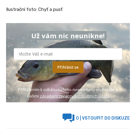
Ilustrační foto: Chyť a pusť
Už vám nic neunikne!
Přihlásit se
Přihlášením k odběru našeho newsletteru souhlasíte s
našimi
zásadami zpracování osobních údajů
0
| VSTOUPIT DO DISKUZE