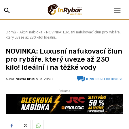
Domů
Akční nabídka
NOVINKA: Luxusní nafukovací člun pro rybáře,
který uveze až 230 kilo! Ideální...
NOVINKA: Luxusní nafukovací člun
pro rybáře, který uveze až 230
kilo! Ideální i na těžké vody
Autor:
Viktor Krus
9. 9. 2020
0
| VSTOUPIT DO DISKUZE
- Reklama -