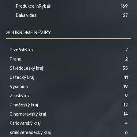
Produkce InRybář
169
Další videa
27
SOUKROMÉ REVÍRY
Plzeňský kraj
7
Praha
2
Středočeský kraj
35
Ústecký kraj
11
Vysočina
19
Zlínský kraj
9
Jihočeský kraj
12
Jihomoravský kraj
14
Karlovarský kraj
4
Královehradecký kraj
6