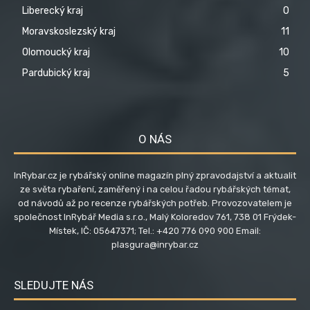
Liberecký kraj
0
Moravskoslezský kraj
11
Olomoucký kraj
10
Pardubický kraj
5
O NÁS
InRybar.cz je rybářský online magazín plný zpravodajství a aktualit
ze světa rybaření, zaměřený i na celou řadou rybářských témat,
od návodů až po recenze rybářských potřeb. Provozovatelem je
společnost InRybář Media s.r.o., Malý Koloredov 761, 738 01 Frýdek-
Místek, IČ: 05647371; Tel.: +420 776 090 900 Email:
plasgura@inrybar.cz
SLEDUJTE NÁS