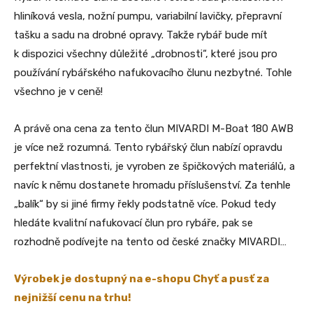
hliníková vesla, nožní pumpu, variabilní lavičky, přepravní
tašku a sadu na drobné opravy. Takže rybář bude mít
k dispozici všechny důležité „drobnosti“, které jsou pro
používání rybářského nafukovacího člunu nezbytné. Tohle
všechno je v ceně!
A právě ona cena za tento člun MIVARDI M-Boat 180 AWB
je více než rozumná. Tento rybářský člun nabízí opravdu
perfektní vlastnosti, je vyroben ze špičkových materiálů, a
navíc k němu dostanete hromadu příslušenství. Za tenhle
„balík“ by si jiné firmy řekly podstatně více. Pokud tedy
hledáte kvalitní nafukovací člun pro rybáře, pak se
rozhodně podívejte na tento od české značky MIVARDI…
Výrobek je dostupný na e-shopu Chyť a pusť za
nejnižší cenu na trhu!