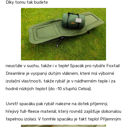
Díky tomu tak budete
neustále v suchu, takže i v teple! Spacák pro rybáře Foxtail
Dreamline je vycpaný dutým vláknem, které má výborné
izolační vlastnosti, takže rybář je v nádherném teple i za
hodně nízkých teplot (do -10 stupňů Celsia).
Uvnitř spacáku pak rybář nalezne na dotek příjemný,
hřejivý full-fleece materiál, který rovněž zajišťuje dokonalou
tepelnou izolaci. V tomhle spacáku je fakt teplo! Příjemným