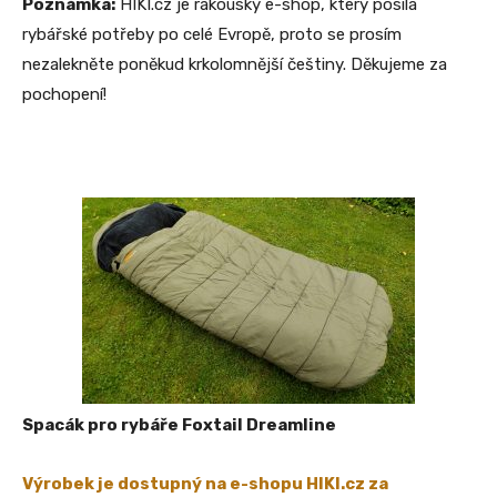
Poznámka:
HIKI.cz je rakouský e-shop, který posílá
rybářské potřeby po celé Evropě, proto se prosím
nezalekněte poněkud krkolomnější češtiny. Děkujeme za
pochopení!
Spacák pro rybáře Foxtail Dreamline
Výrobek je dostupný na e-shopu HIKI.cz za