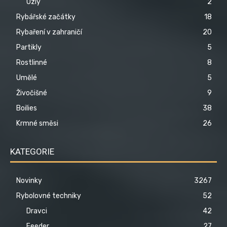
Uzly
2
Rybářské začátky
18
Rybaření v zahraničí
20
Partikly
5
Rostlinné
8
Umělé
5
Živočišné
9
Boilies
38
Krmné směsi
26
KATEGORIE
Novinky
3267
Rybolovné techniky
52
Dravci
42
Feeder
27