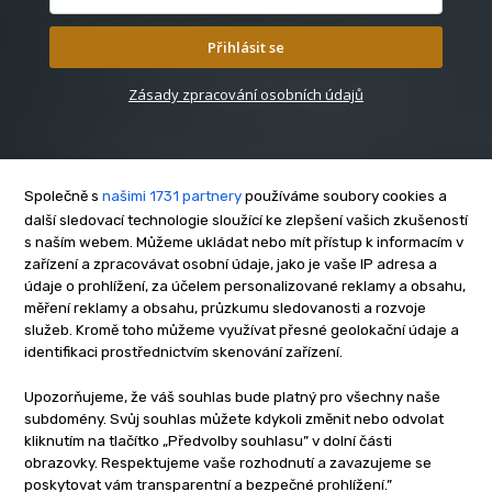
Přihlásit se
Zásady zpracování osobních údajů
Společně s
našimi 1731 partnery
používáme soubory cookies a
další sledovací technologie sloužící ke zlepšení vašich zkušeností
s naším webem. Můžeme ukládat nebo mít přístup k informacím v
O nás
zařízení a zpracovávat osobní údaje, jako je vaše IP adresa a
Kontakt
údaje o prohlížení, za účelem personalizované reklamy a obsahu,
Reklama
měření reklamy a obsahu, průzkumu sledovanosti a rozvoje
služeb. Kromě toho můžeme využívat přesné geolokační údaje a
Zásady soukromí
identifikaci prostřednictvím skenování zařízení.
Privacy policy
Cookies
Upozorňujeme, že váš souhlas bude platný pro všechny naše
subdomény. Svůj souhlas můžete kdykoli změnit nebo odvolat
Etický kodex
kliknutím na tlačítko „Předvolby souhlasu” v dolní části
Redakce
obrazovky. Respektujeme vaše rozhodnutí a zavazujeme se
poskytovat vám transparentní a bezpečné prohlížení.”