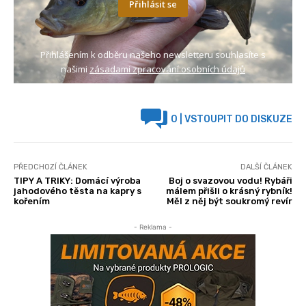
Přihlásit se
Přihlášením k odběru našeho newsletteru souhlasíte s
našimi
zásadami zpracování osobních údajů
0
| VSTOUPIT DO DISKUZE
PŘEDCHOZÍ ČLÁNEK
DALŠÍ ČLÁNEK
TIPY A TRIKY: Domácí výroba
Boj o svazovou vodu! Rybáři
jahodového těsta na kapry s
málem přišli o krásný rybník!
kořením
Měl z něj být soukromý revír
- Reklama -