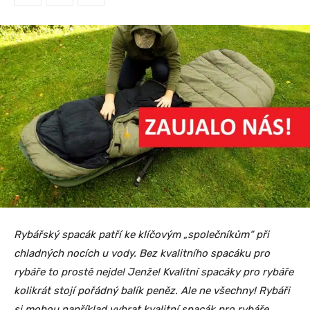
Rybářský spacák patří ke klíčovým „společníkům“ při
chladných nocích u vody. Bez kvalitního spacáku pro
rybáře to prostě nejde! Jenže! Kvalitní spacáky pro rybáře
kolikrát stojí pořádný balík peněz. Ale ne všechny! Rybáři
si mohou například vybrat kvalitní spacák pro rybáře