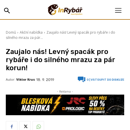
Domů
Akční nabídka
Zaujalo nás! Levný spacák pro rybáře i do
silného mrazu za pár...
Zaujalo nás! Levný spacák pro
rybáře i do silného mrazu za pár
korun!
Autor:
Viktor Krus
18. 9. 2019
0
| VSTOUPIT DO DISKUZE
- Reklama -