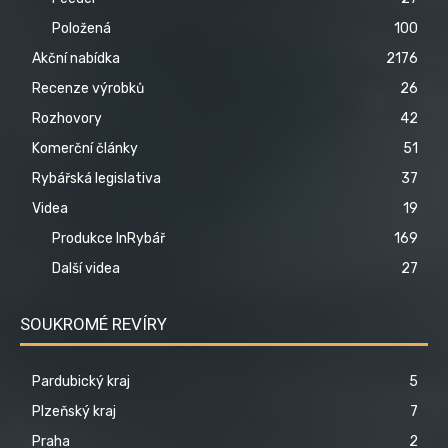
Položená
100
Akční nabídka
2176
Recenze výrobků
26
Rozhovory
42
Komerční články
51
Rybářská legislativa
37
Videa
19
Produkce InRybář
169
Další videa
27
SOUKROMÉ REVÍRY
Pardubický kraj
5
Plzeňský kraj
7
Praha
2