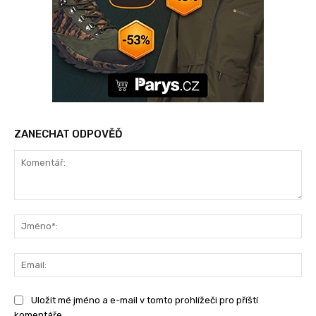
ZANECHAT ODPOVĚĎ
Komentář:
Jm
Ema
Uložit mé jméno a e-mail v tomto prohlížeči pro příští
komentáře.