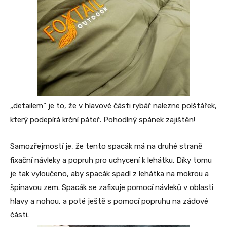
„detailem“ je to, že v hlavové části rybář nalezne polštářek,
který podepírá krční páteř. Pohodlný spánek zajištěn!
Samozřejmostí je, že tento spacák má na druhé straně
fixační návleky a popruh pro uchycení k lehátku. Díky tomu
je tak vyloučeno, aby spacák spadl z lehátka na mokrou a
špinavou zem. Spacák se zafixuje pomocí návleků v oblasti
hlavy a nohou, a poté ještě s pomocí popruhu na zádové
části.