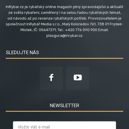
InRybar.cz je rybářský online magazín plný zpravodajství a aktualit
ze světa rybaření, zaměřený i na celou řadou rybářských témat,
od návodů až po recenze rybářských potřeb. Provozovatelem je
společnost InRybář Media s.r.o., Malý Koloredov 761, 738 01 Frýdek-
Místek, IČ: 05647371; Tel.: +420 776 090 900 Email:
plasgura@inrybar.cz
SLEDUJTE NÁS
NEWSLETTER