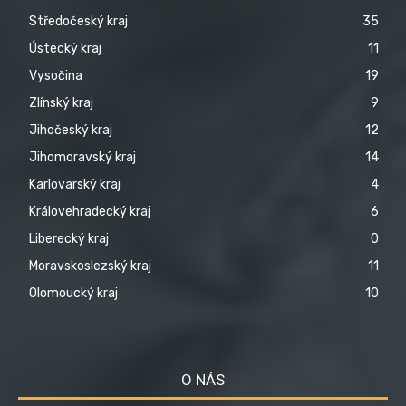
Středočeský kraj
35
Ústecký kraj
11
Vysočina
19
Zlínský kraj
9
Jihočeský kraj
12
Jihomoravský kraj
14
Karlovarský kraj
4
Královehradecký kraj
6
Liberecký kraj
0
Moravskoslezský kraj
11
Olomoucký kraj
10
O NÁS