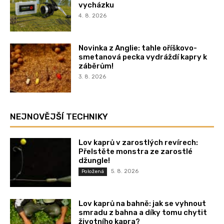
vycházku
4. 8. 2026
Novinka z Anglie: tahle oříškovo-
smetanová pecka vydráždí kapry k
záběrům!
3. 8. 2026
NEJNOVĚJŠÍ TECHNIKY
Lov kaprů v zarostlých revírech:
Přelstěte monstra ze zarostlé
džungle!
5. 8. 2026
Položená
Lov kaprů na bahně: jak se vyhnout
smradu z bahna a díky tomu chytit
životního kapra?