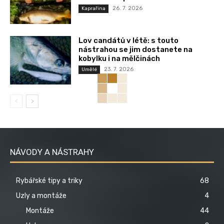
26. 7. 2026
Kaprařina
Lov candátů v létě: s touto
nástrahou se jim dostanete na
kobylku i na mělčinách
23. 7. 2026
Umělé
NÁVODY A NÁSTRAHY
Rybářské tipy a triky
68
Uzly a montáže
4
Montáže
44