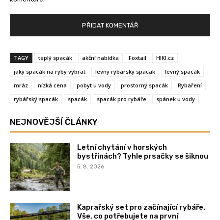
TAGY
teplý spacák
akční nabídka
Foxtail
HIKI.cz
jaký spacák na ryby vybrat
levny rybarsky spacak
levný spacák
mráz
nízká cena
pobyt u vody
prostorný spacák
Rybaření
rybářský spacák
spacák
spacák pro rybáře
spánek u vody
NEJNOVĚJŠÍ ČLÁNKY
Letní chytání v horských
bystřinách? Tyhle prsačky se šiknou
5. 8. 2026
Kaprařský set pro začínající rybáře.
Vše, co potřebujete na první