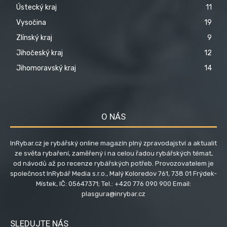
Ústecký kraj
11
Vysočina
19
Zlínský kraj
9
Jihočeský kraj
12
Jihomoravský kraj
14
O NÁS
InRybar.cz je rybářský online magazín plný zpravodajství a aktualit
ze světa rybaření, zaměřený i na celou řadou rybářských témat,
od návodů až po recenze rybářských potřeb. Provozovatelem je
společnost InRybář Media s.r.o., Malý Koloredov 761, 738 01 Frýdek-
Místek, IČ: 05647371; Tel.: +420 776 090 900 Email:
plasgura@inrybar.cz
SLEDUJTE NÁS