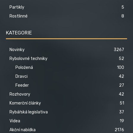
Partikly
5
Rostlinné
8
KATEGORIE
Novinky
3267
Rybolovné techniky
52
Položená
100
Dravci
42
Feeder
27
Rozhovory
42
Komerční články
51
Rybářská legislativa
37
Videa
19
Akční nabídka
2176