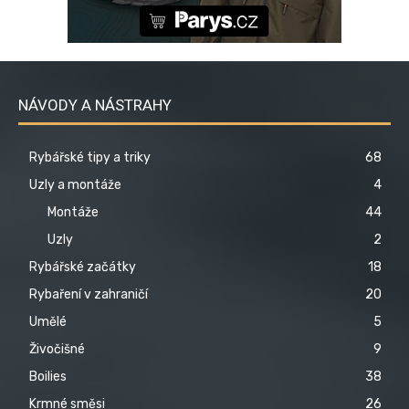
NÁVODY A NÁSTRAHY
Rybářské tipy a triky
68
Uzly a montáže
4
Montáže
44
Uzly
2
Rybářské začátky
18
Rybaření v zahraničí
20
Umělé
5
Živočišné
9
Boilies
38
Krmné směsi
26