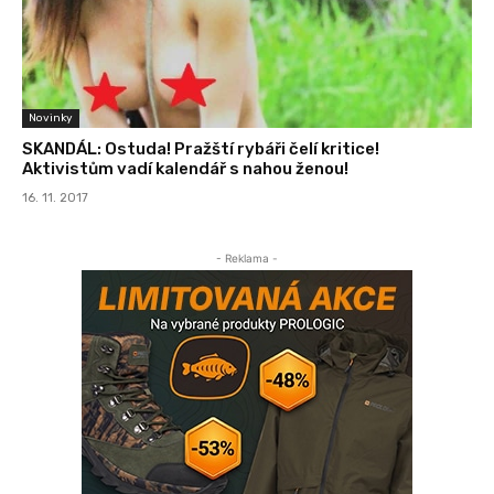
Novinky
SKANDÁL: Ostuda! Pražští rybáři čelí kritice!
Aktivistům vadí kalendář s nahou ženou!
16. 11. 2017
- Reklama -