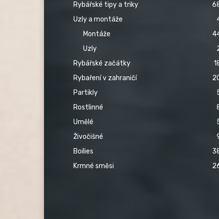
Rybářské tipy a triky
6
Uzly a montáže
Montáže
4
Uzly
Rybářské začátky
1
Rybaření v zahraničí
2
Partikly
Rostlinné
Umělé
Živočišné
Boilies
3
Krmné směsi
2