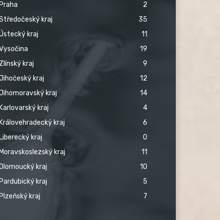
Praha
2
Středočeský kraj
35
Ústecký kraj
11
Vysočina
19
Zlínský kraj
9
Jihočeský kraj
12
Jihomoravský kraj
14
Karlovarský kraj
4
Královehradecký kraj
6
Liberecký kraj
0
Moravskoslezský kraj
11
Olomoucký kraj
10
Pardubický kraj
5
Plzeňský kraj
7