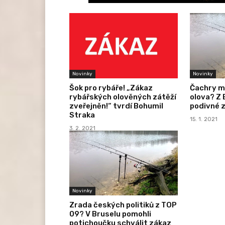
Novinky
Novinky
Šok pro rybáře! „Zákaz
Čachry m
rybářských olověných zátěží
olova? Z 
zveřejněn!“ tvrdí Bohumil
podivné z
Straka
15. 1. 2021
3. 2. 2021
Novinky
Zrada českých politiků z TOP
09? V Bruselu pomohli
potichoučku schválit zákaz