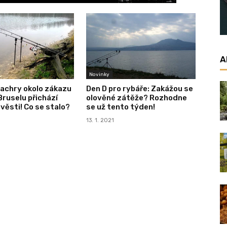
A
Novinky
achry okolo zákazu
Den D pro rybáře: Zakážou se
Bruselu přichází
olověné zátěže? Rozhodne
věsti! Co se stalo?
se už tento týden!
13. 1. 2021