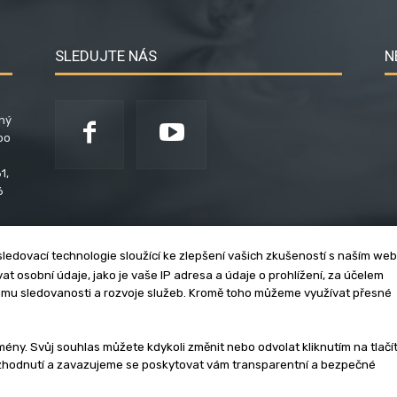
SLEDUJTE NÁS
N
ený
po
1,
6
ledovací technologie sloužící ke zlepšení vašich zkušeností s naším we
t osobní údaje, jako je vaše IP adresa a údaje o prohlížení, za účelem
umu sledovanosti a rozvoje služeb. Kromě toho můžeme využívat přesné
klama
Zásady soukromí
Privacy policy
Cookies
Et
y. Svůj souhlas můžete kdykoli změnit nebo odvolat kliknutím na tlačí
ozhodnutí a zavazujeme se poskytovat vám transparentní a bezpečné
3 - 2026 | Na veškerý materiál, který je zde uveřejněný, se vztahují auto