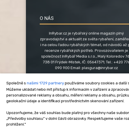
O NÁS
InRybar.cz je rybářský online magazín plný
zpravodajství a aktualit ze světa rybaření, zaměř
i na celou řadou rybářských témat, od návodů až 
recenze rybářských potřeb. Provozovatelem je
společnost InRybář Media s.r.o., Malý Koloredov 76
738 01 Frýdek-Místek, IČ: 05647371; Tel.: +420 77
090 900 Email:
plasgura@inrybar.cz
Společně s
našimi 1729 partnery
používáme soubory cookies a další s
Můžeme ukládat nebo mít přístup k informacím v zařízení a zpracováva
personalizované reklamy a obsahu, měření reklamy a obsahu, průzk
geolokační údaje a identifikaci prostřednictvím skenování zařízení.
O nás
Kontakt
Re
Upozorňujeme, že váš souhlas bude platný pro všechny naše subdomén
„Předvolby souhlasu” v dolní části obrazovky. Respektujeme vaše r
Copyright © www.inrybar.cz 201
prohlížení.”