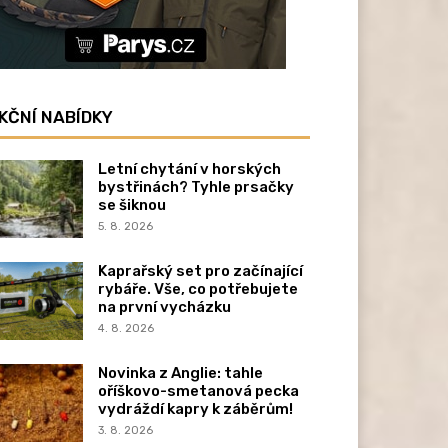
KČNÍ NABÍDKY
Letní chytání v horských
bystřinách? Tyhle prsačky
se šiknou
5. 8. 2026
Kaprařský set pro začínající
rybáře. Vše, co potřebujete
na první vycházku
4. 8. 2026
Novinka z Anglie: tahle
oříškovo-smetanová pecka
vydráždí kapry k záběrům!
3. 8. 2026