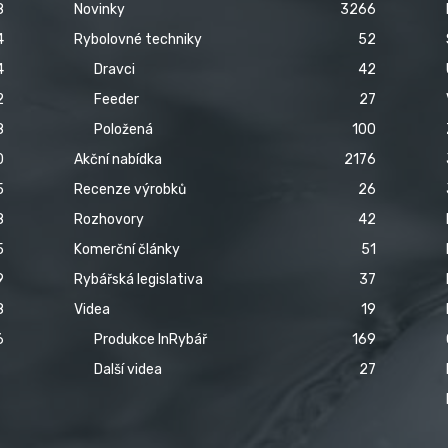
8
Novinky
3266
4
Rybolovné techniky
52
4
Dravci
42
2
Feeder
27
8
Položená
100
0
Akční nabídka
2176
5
Recenze výrobků
26
8
Rozhovory
42
5
Komerční články
51
9
Rybářská legislativa
37
8
Videa
19
6
Produkce InRybář
169
Další videa
27