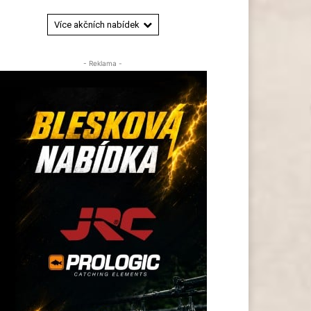
Více akčních nabídek
- Reklama -