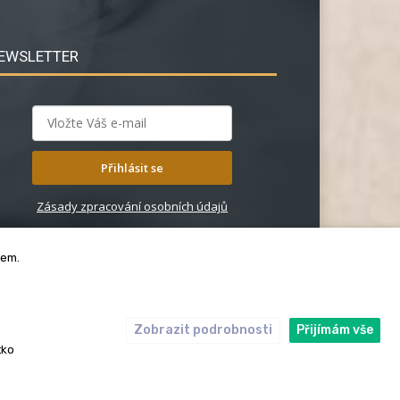
EWSLETTER
Přihlásit se
Zásady zpracování osobních údajů
bem.
Zobrazit podrobnosti
Přijímám vše
ický kodex
Redakce
tko
rská práva. Redakce InRybar.cz.