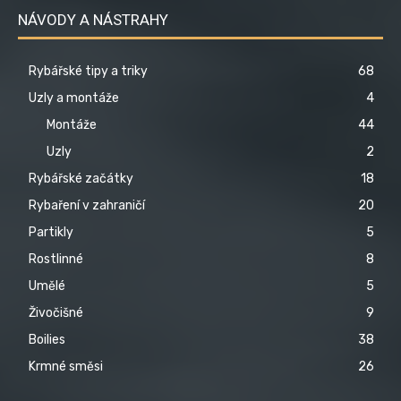
NÁVODY A NÁSTRAHY
Rybářské tipy a triky
68
Uzly a montáže
4
Montáže
44
Uzly
2
Rybářské začátky
18
Rybaření v zahraničí
20
Partikly
5
Rostlinné
8
Umělé
5
Živočišné
9
Boilies
38
Krmné směsi
26