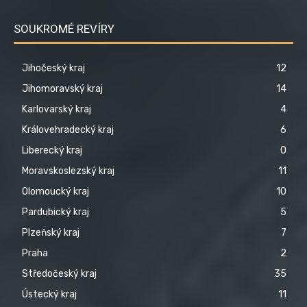
SOUKROMÉ REVÍRY
Jihočeský kraj
12
Jihomoravský kraj
14
Karlovarský kraj
4
Královehradecký kraj
6
Liberecký kraj
0
Moravskoslezský kraj
11
Olomoucký kraj
10
Pardubický kraj
5
Plzeňský kraj
7
Praha
2
Středočeský kraj
35
Ústecký kraj
11