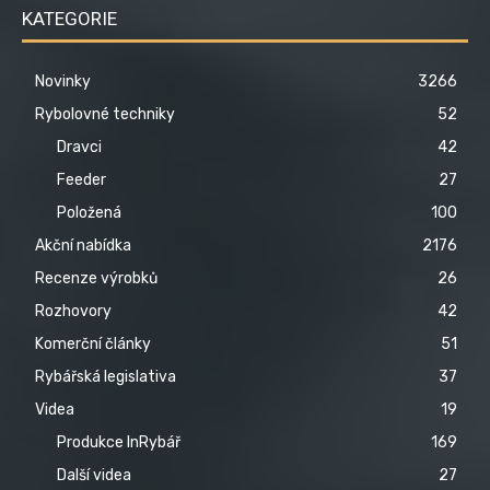
KATEGORIE
Novinky
3266
Rybolovné techniky
52
Dravci
42
Feeder
27
Položená
100
Akční nabídka
2176
Recenze výrobků
26
Rozhovory
42
Komerční články
51
Rybářská legislativa
37
Videa
19
Produkce InRybář
169
Další videa
27