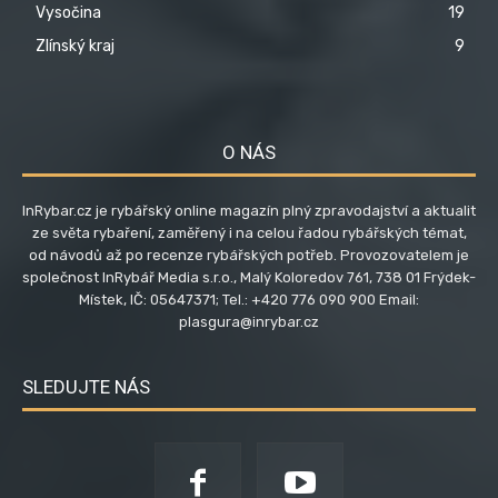
Vysočina
19
Zlínský kraj
9
O NÁS
InRybar.cz je rybářský online magazín plný zpravodajství a aktualit
ze světa rybaření, zaměřený i na celou řadou rybářských témat,
od návodů až po recenze rybářských potřeb. Provozovatelem je
společnost InRybář Media s.r.o., Malý Koloredov 761, 738 01 Frýdek-
Místek, IČ: 05647371; Tel.: +420 776 090 900 Email:
plasgura@inrybar.cz
SLEDUJTE NÁS