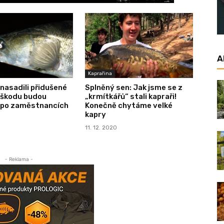
A
Kaprařina
 nasadili přidušené
Splněný sen: Jak jsme se z
 škodu budou
„krmítkářů“ stali kapraři!
po zaměstnancích
Konečně chytáme velké
kapry
11. 12. 2020
- Reklama -