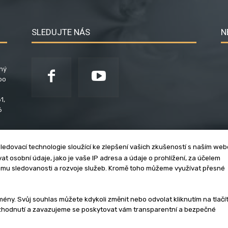
SLEDUJTE NÁS
N
ený
po
1,
6
ledovací technologie sloužící ke zlepšení vašich zkušeností s naším we
t osobní údaje, jako je vaše IP adresa a údaje o prohlížení, za účelem
umu sledovanosti a rozvoje služeb. Kromě toho můžeme využívat přesné
klama
Zásady soukromí
Privacy policy
Cookies
Et
y. Svůj souhlas můžete kdykoli změnit nebo odvolat kliknutím na tlačí
ozhodnutí a zavazujeme se poskytovat vám transparentní a bezpečné
3 - 2026 | Na veškerý materiál, který je zde uveřejněný, se vztahují auto