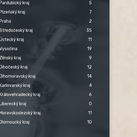
Pardubický kraj
5
Plzeňský kraj
7
Praha
2
Středočeský kraj
35
Ústecký kraj
11
Vysočina
19
Zlínský kraj
9
Jihočeský kraj
12
Jihomoravský kraj
14
Karlovarský kraj
4
Královehradecký kraj
6
Liberecký kraj
0
Moravskoslezský kraj
11
Olomoucký kraj
10