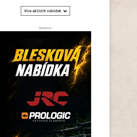
Více akčních nabídek
- Reklama -