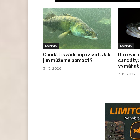
Novinky
Novinky
Candáti svádí boj o život. Jak
Do revíru
jim můžeme pomoct?
candáty:
vymáhat 
31. 3. 2026
7. 11. 2022