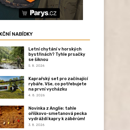
KČNÍ NABÍDKY
Letní chytání v horských
bystřinách? Tyhle prsačky
se šiknou
5. 8. 2026
Kaprařský set pro začínající
rybáře. Vše, co potřebujete
na první vycházku
4. 8. 2026
Novinka z Anglie: tahle
oříškovo-smetanová pecka
vydráždí kapry k záběrům!
3. 8. 2026