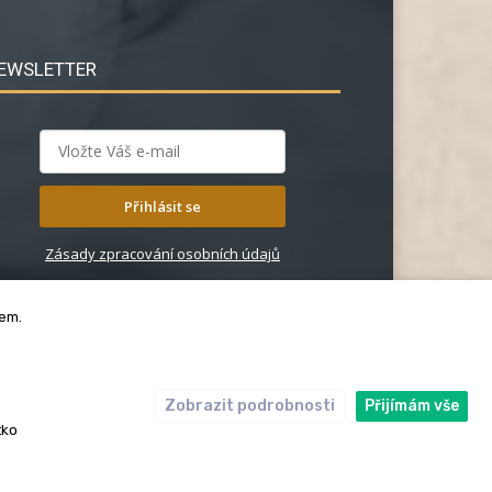
EWSLETTER
Přihlásit se
Zásady zpracování osobních údajů
bem.
Zobrazit podrobnosti
Přijímám vše
ický kodex
Redakce
tko
rská práva. Redakce InRybar.cz.