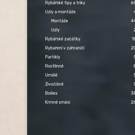
Rybářské tipy a triky
6
Uzly a montáže
Montáže
4
Uzly
Rybářské začátky
1
Rybaření v zahraničí
2
Partikly
Rostlinné
Umělé
Živočišné
Boilies
3
Krmné směsi
2