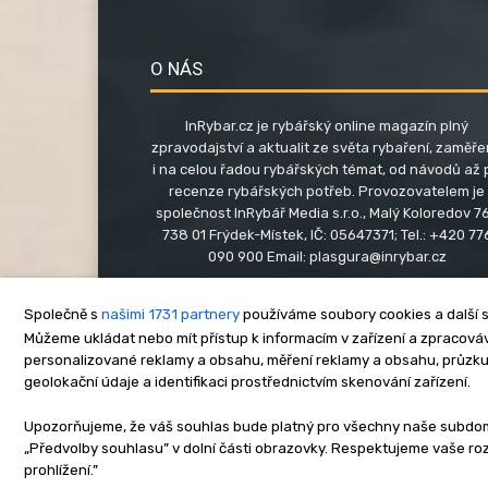
O NÁS
InRybar.cz je rybářský online magazín plný
zpravodajství a aktualit ze světa rybaření, zaměř
i na celou řadou rybářských témat, od návodů až 
recenze rybářských potřeb. Provozovatelem je
společnost InRybář Media s.r.o., Malý Koloredov 76
738 01 Frýdek-Místek, IČ: 05647371; Tel.: +420 77
090 900 Email:
plasgura@inrybar.cz
Společně s
našimi 1731 partnery
používáme soubory cookies a další s
Můžeme ukládat nebo mít přístup k informacím v zařízení a zpracováva
personalizované reklamy a obsahu, měření reklamy a obsahu, průzk
geolokační údaje a identifikaci prostřednictvím skenování zařízení.
O nás
Kontakt
Re
Upozorňujeme, že váš souhlas bude platný pro všechny naše subdomén
„Předvolby souhlasu” v dolní části obrazovky. Respektujeme vaše r
Copyright © www.inrybar.cz 201
prohlížení.”