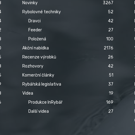
8
Novinky
3267
4
Rybolovné techniky
52
4
Dravci
42
2
Feeder
27
8
Položená
100
0
Akční nabídka
2176
5
Recenze výrobků
26
8
Rozhovory
42
5
Komerční články
51
9
Rybářská legislativa
37
8
Videa
19
6
Produkce InRybář
169
Další videa
27