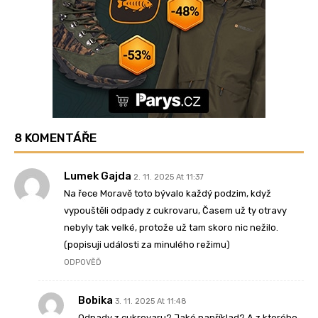
8 KOMENTÁŘE
Lumek Gajda
2. 11. 2025 At 11:37
Na řece Moravě toto bývalo každý podzim, když
vypouštěli odpady z cukrovaru, Časem už ty otravy
nebyly tak velké, protože už tam skoro nic nežilo.
(popisuji události za minulého režimu)
ODPOVĚĎ
Bobika
3. 11. 2025 At 11:48
Odpady z cukrovaru? Jaké například? A z kterého