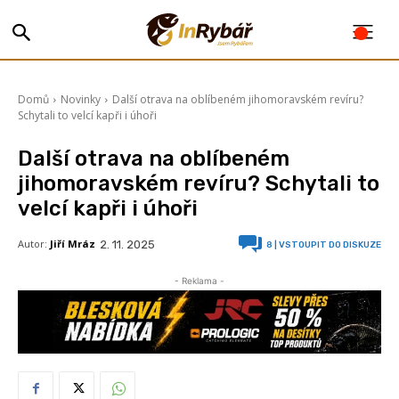
Domů
Novinky
Další otrava na oblíbeném jihomoravském revíru?
Schytali to velcí kapři i úhoři
Další otrava na oblíbeném
jihomoravském revíru? Schytali to
velcí kapři i úhoři
Autor:
Jiří Mráz
2. 11. 2025
8
| VSTOUPIT DO DISKUZE
- Reklama -