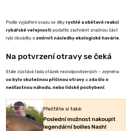
Podle vyjádření svazu se díky
rychlé a obětavé reakci
rybářské veřejnosti
podařilo zachránit značnou část
rybí obsádky a
zmírnit následky ekologické havárie
.
Na potvrzení otravy se čeká
Stále zůstává řada otázek nezodpovězených – zejména
co bylo skutečnou příčinou otravy
a
zda šlo o
nešťastnou náhodu, nebo lidské pochybení
.
Přečtěte si také:
Poslední možnost nakoupit
legendární boilies Nash!