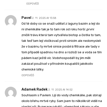
ODPOVĚĎ
Pavel
2. 11. 2025 At 13:58
Od té doby co se snaží udělat z laguny bazén a lejí do
ní chemikálie tak je to tam rok od roku horší ,první
zničili trávu která tam vytvářela biotop a čistila to tam,
tak teď tam lejí vločkovač proti sinicím ale nedomysleli
že v bazénu ty mrtvé sinice posbírá filtrace ale tady v
tom případě spadnou na dno a rozloží se a voda se tím
pádem kazí ještě víc .Vodohospodáři by jim měli
zakázat používat v přírodním koupališti jakékoliv
chemické látky.
ODPOVĚĎ
Adamek Radek
2. 11. 2025 At 14:52
Souhlasim s Pavlem. Lijí do vody chemikálie, pak sbírají
okolo břehu mrtvé ryby. Sam jsem to několikrát viděl na
vlastní oči. Buzerace rybářů, všemožné zákazy a vše