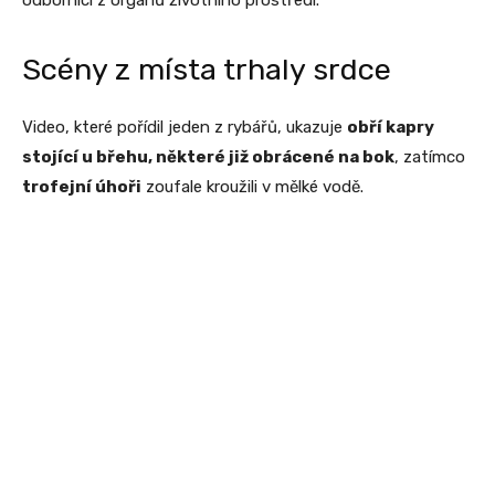
odborníci z orgánů životního prostředí.
Scény z místa trhaly srdce
Video, které pořídil jeden z rybářů, ukazuje
obří kapry
stojící u břehu, některé již obrácené na bok
, zatímco
trofejní úhoři
zoufale kroužili v mělké vodě.