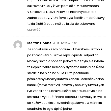
cukrovaru? Celý život jsem dělal v cukrovarech
V Unicove a Litovli. Nikdy se nic nevypoustelo-
zadne odpady. V Uničove byla čistička – do Oskavy
tekla čistější voda než se brala do cukrovaru
ODPOVĚĎ
Martin Dohnal
4. 11. 2025 At 6:56
Za socializmu každý podzim v Uherském Ostrohu
po zpracování cukrové řepy vypustili odpad do
Moravy.Samo o sobě to jedovaté nebylo,ale rybám
to ucpalo žábra,nemohly dýchat a udusily se.Řeka
smrděla,na hladině plula žlutá páchnoucí
pěna,břehy Moravy,Baťova kanálu i odlehčovacího
kanálu(Mové Moravy) lemovaly spousty uhynulých
ryb.Veselí nad Moravou ležící po proudu bylo plné
smradu z vypouštěného odpadu a uhynulých ryb.To
se každý podzim pravidelně opakovalo a místním
soudruhů to bylo úplně jedno.