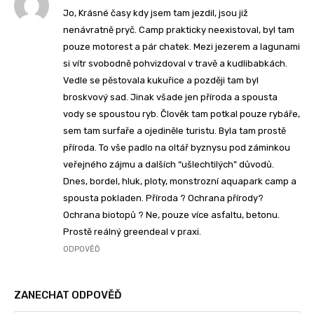
Jo, Krásné časy kdy jsem tam jezdil, jsou již
nenávratně pryč. Camp prakticky neexistoval, byl tam
pouze motorest a pár chatek. Mezi jezerem a lagunami
si vítr svobodně pohvizdoval v travě a kudlibabkách.
Vedle se pěstovala kukuřice a později tam byl
broskvový sad. Jinak všade jen příroda a spousta
vody se spoustou ryb. Člověk tam potkal pouze rybáře,
sem tam surfaře a ojediněle turistu. Byla tam prostě
příroda. To vše padlo na oltář byznysu pod záminkou
veřejného zájmu a dalších “ušlechtilých” důvodů.
Dnes, bordel, hluk, ploty, monstrozní aquapark camp a
spousta pokladen. Příroda ? Ochrana přírody?
Ochrana biotopů ? Ne, pouze více asfaltu, betonu.
Prostě reálný greendeal v praxi.
ODPOVĚĎ
ZANECHAT ODPOVĚĎ