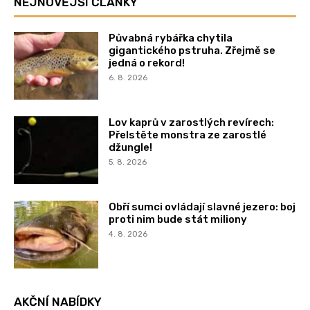
NEJNOVĚJŠÍ ČLÁNKY
Půvabná rybářka chytila
gigantického pstruha. Zřejmě se
jedná o rekord!
6. 8. 2026
Lov kaprů v zarostlých revírech:
Přelstěte monstra ze zarostlé
džungle!
5. 8. 2026
Obří sumci ovládají slavné jezero: boj
proti nim bude stát miliony
4. 8. 2026
AKČNÍ NABÍDKY