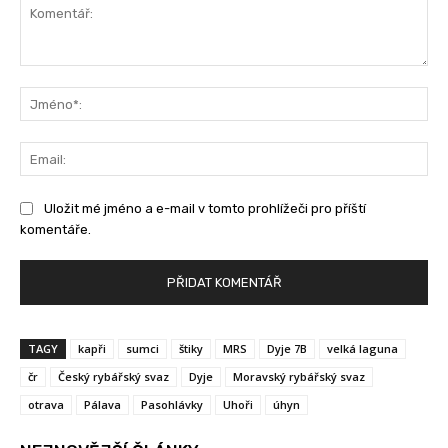
Komentář:
Jm
Ema
Uložit mé jméno a e-mail v tomto prohlížeči pro příští
komentáře.
TAGY
kapři
sumci
štiky
MRS
Dyje 7B
velká laguna
čr
Český rybářský svaz
Dyje
Moravský rybářský svaz
otrava
Pálava
Pasohlávky
Uhoři
úhyn