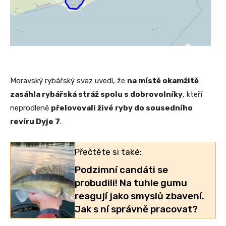
Moravský rybářský svaz uvedl, že
na místě okamžitě
zasáhla rybářská stráž spolu s dobrovolníky
, kteří
neprodleně
přelovovali živé ryby do sousedního
revíru Dyje 7
.
Přečtěte si také:
Podzimní candáti se
probudili! Na tuhle gumu
reagují jako smyslů zbavení.
Jak s ní správně pracovat?