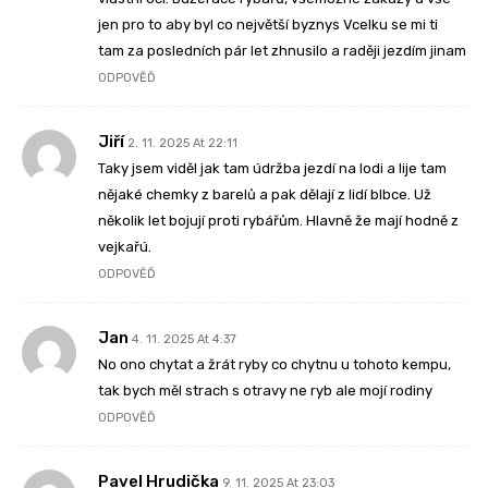
jen pro to aby byl co největší byznys Vcelku se mi ti
tam za posledních pár let zhnusilo a raději jezdím jinam
ODPOVĚĎ
Jiří
2. 11. 2025 At 22:11
Taky jsem viděl jak tam údržba jezdí na lodi a lije tam
nějaké chemky z barelů a pak dělají z lidí blbce. Už
několik let bojují proti rybářům. Hlavně že mají hodně z
vejkařú.
ODPOVĚĎ
Jan
4. 11. 2025 At 4:37
No ono chytat a žrát ryby co chytnu u tohoto kempu,
tak bych měl strach s otravy ne ryb ale mojí rodiny
ODPOVĚĎ
Pavel Hrudička
9. 11. 2025 At 23:03