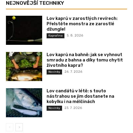
NEJNOVĚJŠÍ TECHNIKY
Lov kaprů v zarostlých revírech:
Přelstěte monstra ze zarostlé
džungle!
5. 8. 2026
Kaprařina
Lov kaprů na bahně: jak se vyhnout
smradu z bahna a díky tomu chytit
životního kapra?
26. 7. 2026
Novinky
Lov candátů v létě: s touto
nástrahou se jim dostanete na
kobylku i na mělčinách
23. 7. 2026
Novinky