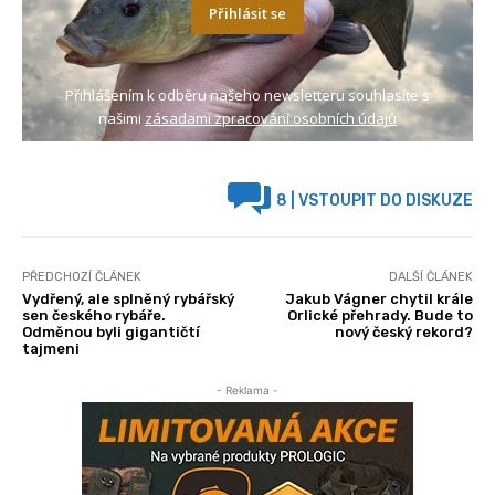
Přihlásit se
Přihlášením k odběru našeho newsletteru souhlasíte s
našimi
zásadami zpracování osobních údajů
8
| VSTOUPIT DO DISKUZE
PŘEDCHOZÍ ČLÁNEK
DALŠÍ ČLÁNEK
Vydřený, ale splněný rybářský
Jakub Vágner chytil krále
sen českého rybáře.
Orlické přehrady. Bude to
Odměnou byli gigantičtí
nový český rekord?
tajmeni
- Reklama -