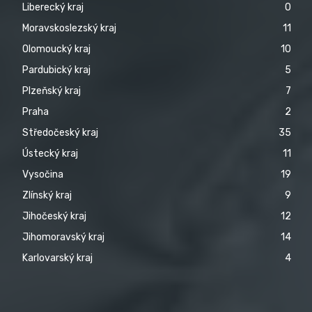
Liberecký kraj
0
Moravskoslezský kraj
11
Olomoucký kraj
10
Pardubický kraj
5
Plzeňský kraj
7
Praha
2
Středočeský kraj
35
Ústecký kraj
11
Vysočina
19
Zlínský kraj
9
Jihočeský kraj
12
Jihomoravský kraj
14
Karlovarský kraj
4