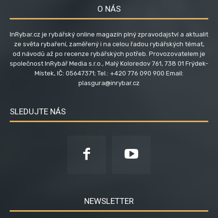
O NÁS
InRybar.cz je rybářský online magazín plný zpravodajství a aktualit
ze světa rybaření, zaměřený i na celou řadou rybářských témat,
od návodů až po recenze rybářských potřeb. Provozovatelem je
společnost InRybář Media s.r.o., Malý Koloredov 761, 738 01 Frýdek-
Místek, IČ: 05647371; Tel.: +420 776 090 900 Email:
plasgura@inrybar.cz
SLEDUJTE NÁS
NEWSLETTER