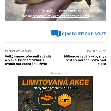
Přihlášením k odběru našeho newsletteru souhlasíte s
našimi
zásadami zpracování osobních údajů
0
| VSTOUPIT DO DISKUZE
PŘEDCHOZÍ ČLÁNEK
DALŠÍ ČLÁNEK
Velký sumec přecenil své síly
Milionový rybářský byznys
a plaval břichem vzhůru.
roste v horách: vyza nad
Rybáři mu zachránili život
zlato
- Reklama -