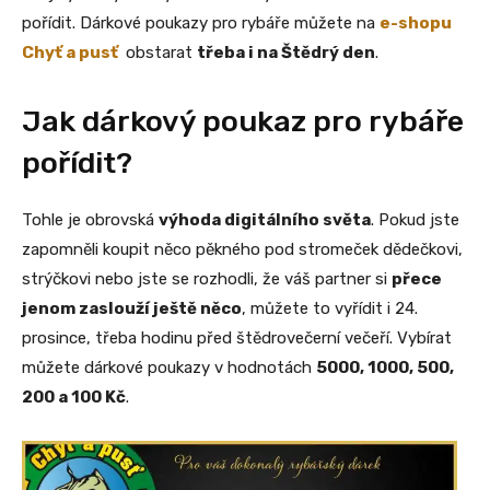
pořídit. Dárkové poukazy pro rybáře můžete na
e-shopu
Chyť a pusť
obstarat
třeba i na Štědrý den
.
Jak dárkový poukaz pro rybáře
pořídit?
Tohle je obrovská
výhoda digitálního světa
. Pokud jste
zapomněli koupit něco pěkného pod stromeček dědečkovi,
strýčkovi nebo jste se rozhodli, že váš partner si
přece
jenom zaslouží ještě něco
, můžete to vyřídit i 24.
prosince, třeba hodinu před štědrovečerní večeří. Vybírat
můžete dárkové poukazy v hodnotách
5000, 1000, 500,
200 a 100 Kč
.