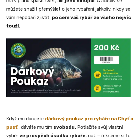
má v plánu spasit svět, ale
jeho milující
. A ačkoliv se
můžete snažit přemýšlet o jeho rybaření jakkoliv, nikdy se
vám nepodaří zjistit,
po čem váš rybář ze všeho nejvíc
touží
.
Když mu darujete
dárkový poukaz pro rybáře na Chyť a
pusť
, dáváte mu tím
svobodu.
Potlačíte svůj vlastní
výběr
ve prospěch úsudku rybáře
, což – řekněme si to