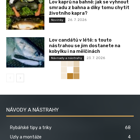
Lov kaprů na bahně: jak se vyhnout
smradu z bahna a díky tomu chytit
životního kapra?
26. 7. 2026
Novinky
Lov candátů v létě: s touto
nástrahou se jim dostanete na
kobylku i na mělčinách
23. 7. 2026
Návnady a nástrahy
NÁVODY A NÁSTRAHY
Rybářské tipy a triky
68
Uzly a montáže
4