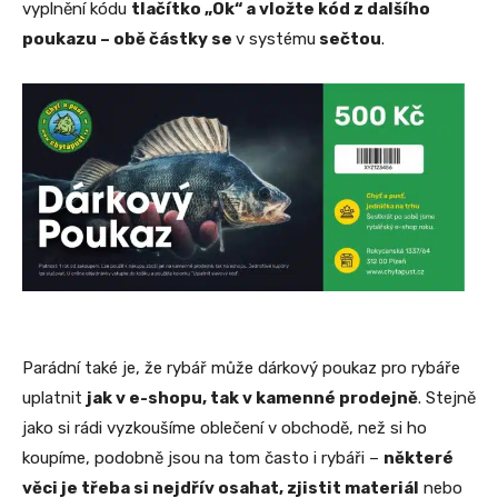
vyplnění kódu
tlačítko „Ok“ a vložte kód z dalšího
poukazu – obě částky se
v systému
sečtou
.
Parádní také je, že rybář může dárkový poukaz pro rybáře
uplatnit
jak v e-shopu, tak v kamenné prodejně
. Stejně
jako si rádi vyzkoušíme oblečení v obchodě, než si ho
koupíme, podobně jsou na tom často i rybáři –
některé
věci je třeba si nejdřív osahat, zjistit materiál
nebo