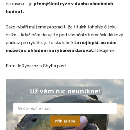
na rovinu – je
přemýšlení ryze v duchu vánočních
hodnot.
Jako rybáři můžeme prozradit, že titulek tohohle článku
nelže – když nám darujete pod vánoční stromeček dárkový
poukaz pro rybáře, je to skutečně
to nejlepší, co nám
můžete s ohledem na rybaření darovat
. Děkujeme.
Foto: InRybar.cz a Chyť a pusť
Už vám nic neunikne!
Přihlásit se