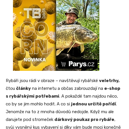
Rybáři jsou rádi v obraze – navštěvují rybářské
veletrhy,
čtou
články
na internetu a občas zabrouzdají na
e-shop
s rybářskými potřebami
. A pokaždé tam najdou něco,
co by se jim mohlo hodit. A co si
jednou určitě pořídí
.
Jenomže na to z mnoha důvodů nedojde. Když mu ale
darujete pod stromeček
dárkový poukaz pro rybáře
,
svůj vysněný kus vybavení si díky vám bude moci konečně