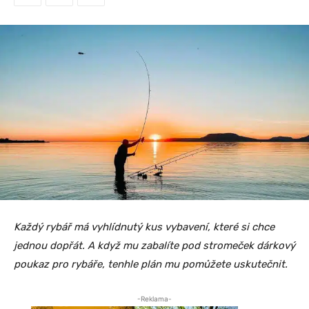
Každý rybář má vyhlídnutý kus vybavení, které si chce
jednou dopřát. A když mu zabalíte pod stromeček dárkový
poukaz pro rybáře, tenhle plán mu pomůžete uskutečnit.
-Reklama-