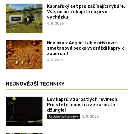
Kaprařský set pro začínající rybáře.
Vše, co potřebujete na první
vycházku
4. 8. 2026
Novinka z Anglie: tahle oříškovo-
smetanová pecka vydráždí kapry k
záběrům!
3. 8. 2026
NEJNOVĚJŠÍ TECHNIKY
Lov kaprů v zarostlých revírech:
Přelstěte monstra ze zarostlé
džungle!
5. 8. 2026
Rybolovné techniky