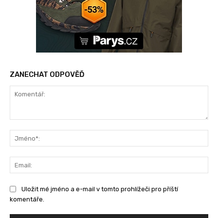
ZANECHAT ODPOVĚĎ
Komentář:
Jm
Ema
Uložit mé jméno a e-mail v tomto prohlížeči pro příští
komentáře.