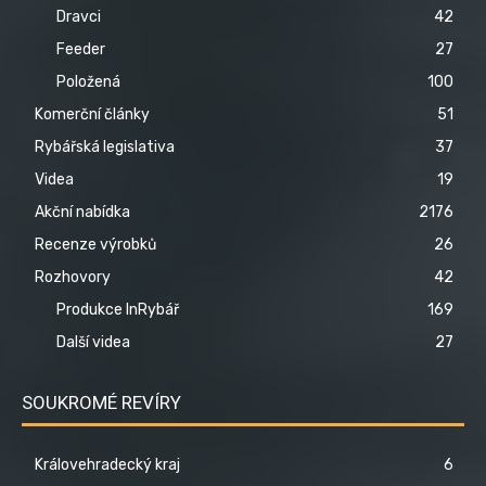
Dravci
42
Feeder
27
Položená
100
Komerční články
51
Rybářská legislativa
37
Videa
19
Akční nabídka
2176
Recenze výrobků
26
Rozhovory
42
Produkce InRybář
169
Další videa
27
SOUKROMÉ REVÍRY
Královehradecký kraj
6