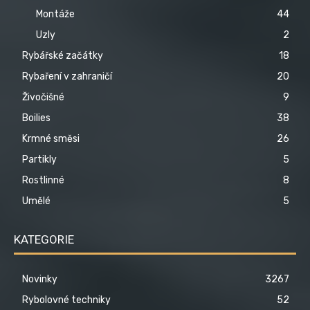
Montáže
44
Uzly
2
Rybářské začátky
18
Rybaření v zahraničí
20
Živočišné
9
Boilies
38
Krmné směsi
26
Partikly
5
Rostlinné
8
Umělé
5
KATEGORIE
Novinky
3267
Rybolovné techniky
52