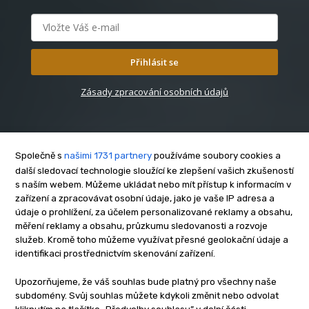
Přihlásit se
Zásady zpracování osobních údajů
Společně s
našimi 1731 partnery
používáme soubory cookies a
další sledovací technologie sloužící ke zlepšení vašich zkušeností
s naším webem. Můžeme ukládat nebo mít přístup k informacím v
O nás
zařízení a zpracovávat osobní údaje, jako je vaše IP adresa a
Kontakt
údaje o prohlížení, za účelem personalizované reklamy a obsahu,
Reklama
měření reklamy a obsahu, průzkumu sledovanosti a rozvoje
služeb. Kromě toho můžeme využívat přesné geolokační údaje a
Zásady soukromí
identifikaci prostřednictvím skenování zařízení.
Privacy policy
Cookies
Upozorňujeme, že váš souhlas bude platný pro všechny naše
subdomény. Svůj souhlas můžete kdykoli změnit nebo odvolat
Etický kodex