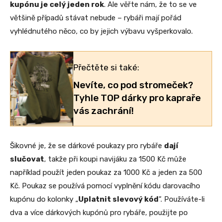
kupónu je celý jeden rok
. Ale věřte nám, že to se ve
většině případů stávat nebude – rybáři mají pořád
vyhlédnutého něco, co by jejich výbavu vyšperkovalo.
Přečtěte si také:
Nevíte, co pod stromeček?
Tyhle TOP dárky pro kapraře
vás zachrání!
Šikovné je, že se dárkové poukazy pro rybáře
dají
slučovat
, takže při koupi navijáku za 1500 Kč může
například použít jeden poukaz za 1000 Kč a jeden za 500
Kč. Poukaz se používá pomocí vyplnění kódu darovacího
kupónu do kolonky „
Uplatnit slevový kód
“. Používáte-li
dva a více dárkových kupónů pro rybáře, použijte po