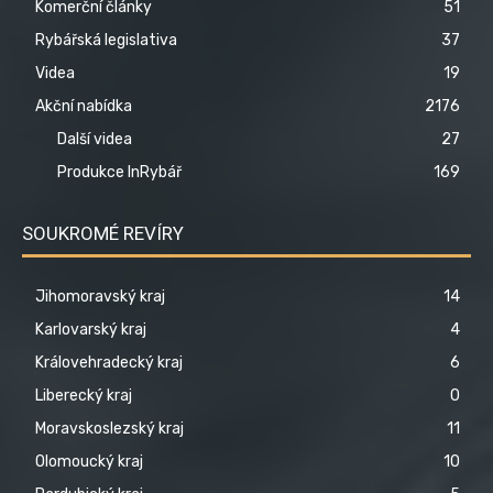
Komerční články
51
Rybářská legislativa
37
Videa
19
Akční nabídka
2176
Další videa
27
Produkce InRybář
169
SOUKROMÉ REVÍRY
Jihomoravský kraj
14
Karlovarský kraj
4
Královehradecký kraj
6
Liberecký kraj
0
Moravskoslezský kraj
11
Olomoucký kraj
10