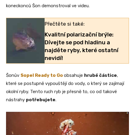
koneckonců Šon demonstroval ve videu.
Přečtěte si také:
Kvalitní polarizační brýle:
Dívejte se pod hladinu a
najděte ryby, které ostatní
nevidí!
Šonův
Sopel Ready to Go
obsahuje
hrubé částice
,
které se postupně vypouštějí do vody, o který se zajímají
okolní ryby. Tento ruch ryb je přesně to, co od takové
nástrahy
potřebujete
.