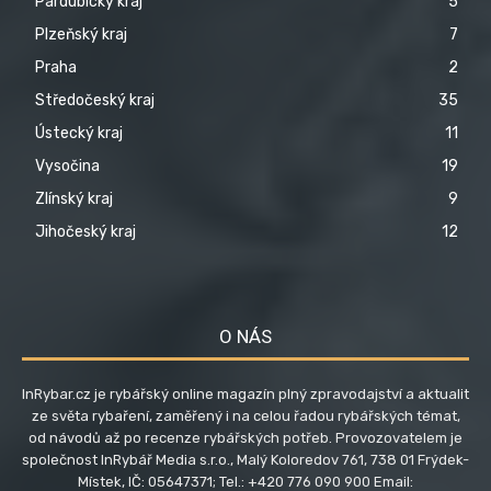
Pardubický kraj
5
Plzeňský kraj
7
Praha
2
Středočeský kraj
35
Ústecký kraj
11
Vysočina
19
Zlínský kraj
9
Jihočeský kraj
12
O NÁS
InRybar.cz je rybářský online magazín plný zpravodajství a aktualit
ze světa rybaření, zaměřený i na celou řadou rybářských témat,
od návodů až po recenze rybářských potřeb. Provozovatelem je
společnost InRybář Media s.r.o., Malý Koloredov 761, 738 01 Frýdek-
Místek, IČ: 05647371; Tel.: +420 776 090 900 Email: