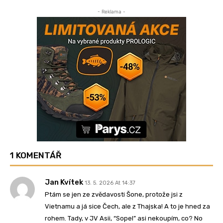
- Reklama -
1 KOMENTÁŘ
Jan Kvítek
13. 5. 2026 At 14:37
Ptám se jen ze zvědavosti Šone, protože jsi z
Vietnamu a já sice Čech, ale z Thajska! A to je hned za
rohem. Tady, v JV Asii, “Sopel” asi nekoupím, co? No