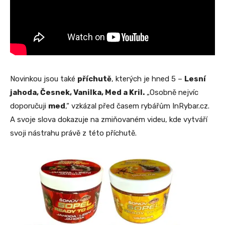
Novinkou jsou také
příchutě
, kterých je hned 5 –
Lesní
jahoda, Česnek, Vanilka, Med a Kril.
„Osobně nejvíc
doporučuji
med
,“ vzkázal před časem rybářům InRybar.cz.
A svoje slova dokazuje na zmiňovaném videu, kde vytváří
svoji nástrahu právě z této příchutě.