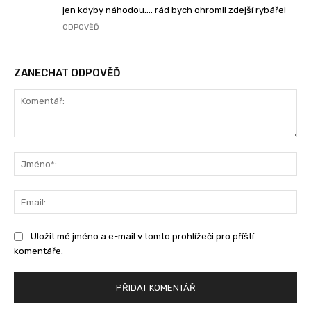
jen kdyby náhodou…. rád bych ohromil zdejší rybáře!
ODPOVĚĎ
ZANECHAT ODPOVĚĎ
Komentář:
Jm
Ema
Uložit mé jméno a e-mail v tomto prohlížeči pro příští
komentáře.