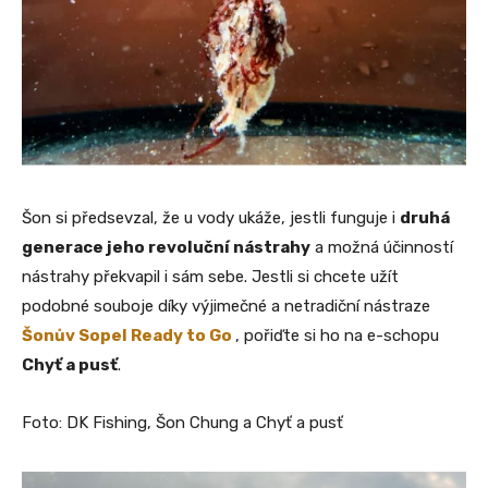
Šon si předsevzal, že u vody ukáže, jestli funguje i
druhá
generace jeho revoluční nástrahy
a možná účinností
nástrahy překvapil i sám sebe. Jestli si chcete užít
podobné souboje díky výjimečné a netradiční nástraze
Šonův Sopel Ready to Go
, pořiďte si ho na e-schopu
Chyť a pusť
.
Foto: DK Fishing, Šon Chung a Chyť a pusť