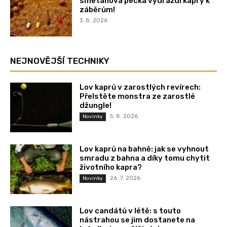
smetanová pecka vydráždí kapry k
záběrům!
3. 8. 2026
NEJNOVĚJŠÍ TECHNIKY
Lov kaprů v zarostlých revírech:
Přelstěte monstra ze zarostlé
džungle!
5. 8. 2026
Novinky
Lov kaprů na bahně: jak se vyhnout
smradu z bahna a díky tomu chytit
životního kapra?
26. 7. 2026
Novinky
Lov candátů v létě: s touto
nástrahou se jim dostanete na