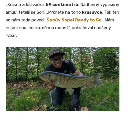
„Krásná zdolávačka.
59 centimetrů
. Nádherný vypasený
amur,“ tetelil se Šon. „Mrkněte na toho
krasavce
. Tak ten
se nám teda povedl.
Šonův Sopel Ready to Go
. Mám
nesmírnou, neskutečnou radost,“ pokračoval nadšený
rybář.