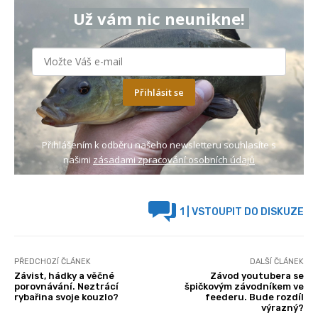
Už vám nic neunikne!
Přihlásit se
Přihlášením k odběru našeho newsletteru souhlasíte s
našimi
zásadami zpracování osobních údajů
1
| VSTOUPIT DO DISKUZE
PŘEDCHOZÍ ČLÁNEK
DALŠÍ ČLÁNEK
Závist, hádky a věčné
Závod youtubera se
porovnávání. Neztrácí
špičkovým závodníkem ve
rybařina svoje kouzlo?
feederu. Bude rozdíl
výrazný?