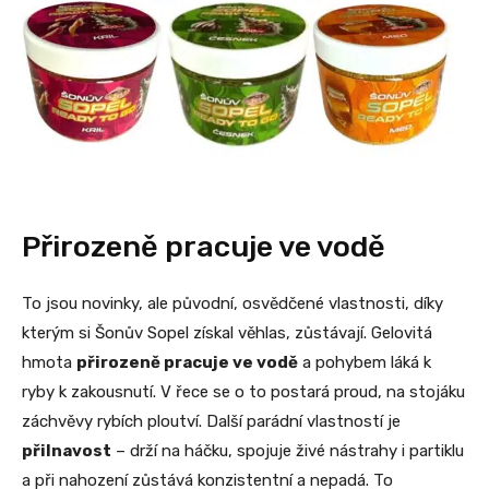
Přirozeně pracuje ve vodě
To jsou novinky, ale původní, osvědčené vlastnosti, díky
kterým si Šonův Sopel získal věhlas, zůstávají. Gelovitá
hmota
přirozeně pracuje ve vodě
a pohybem láká k
ryby k zakousnutí. V řece se o to postará proud, na stojáku
záchvěvy rybích ploutví. Další parádní vlastností je
přilnavost
– drží na háčku, spojuje živé nástrahy i partiklu
a při nahození zůstává konzistentní a nepadá. To