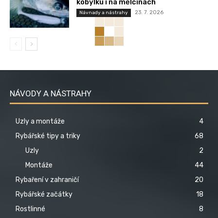
kobylku i na mělčinách
23. 7. 2026
Návnady a nástrahy
NÁVODY A NÁSTRAHY
Uzly a montáže
4
Rybářské tipy a triky
68
Uzly
2
Montáže
44
Rybaření v zahraničí
20
Rybářské začátky
18
Rostlinné
8