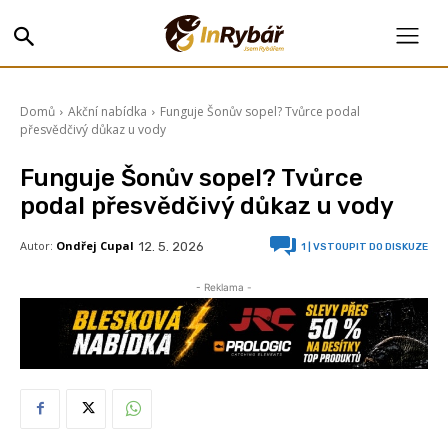
Domů
Akční nabídka
Funguje Šonův sopel? Tvůrce podal
přesvědčivý důkaz u vody
Funguje Šonův sopel? Tvůrce
podal přesvědčivý důkaz u vody
Autor:
Ondřej Cupal
12. 5. 2026
1
| VSTOUPIT DO DISKUZE
- Reklama -