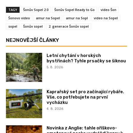
TAGY
Šonův Sopel 2.0
Šonův Sopel Ready to Go
video Šon
Šonovo video
amur na Sopel
amur na Sopl
video na Sopel
sopel
Šonův sopel
2. generace Šonův sopel
NEJNOVĚJŠÍ ČLÁNKY
Letní chytání v horských
bystřinách? Tyhle prsačky se šiknou
5. 8. 2026
Kaprařský set pro začínající rybáře.
Vše, co potřebujete na první
vycházku
4. 8. 2026
Novinka z Anglie: tahle oříškovo-