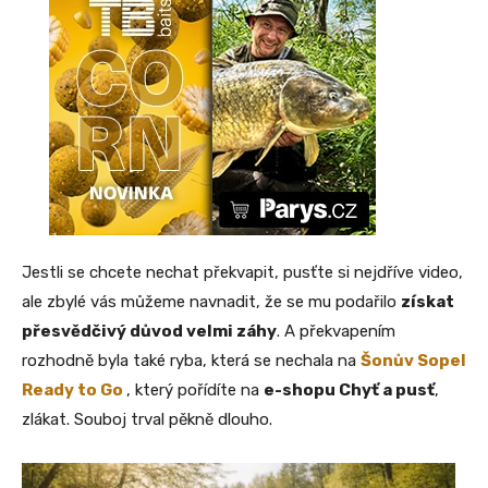
Jestli se chcete nechat překvapit, pusťte si nejdříve video,
ale zbylé vás můžeme navnadit, že se mu podařilo
získat
přesvědčivý důvod velmi záhy
. A překvapením
rozhodně byla také ryba, která se nechala na
Šonův Sopel
Ready to Go
, který pořídíte na
e-shopu Chyť a pusť
,
zlákat. Souboj trval pěkně dlouho.