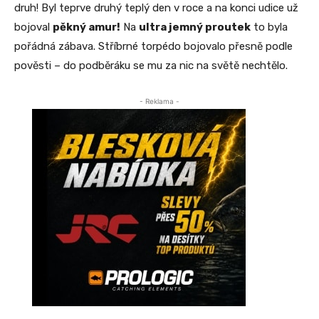
druh! Byl teprve druhý teplý den v roce a na konci udice už
bojoval
pěkný amur!
Na
ultra jemný proutek
to byla
pořádná zábava. Stříbrné torpédo bojovalo přesně podle
pověsti – do podběráku se mu za nic na světě nechtělo.
- Reklama -