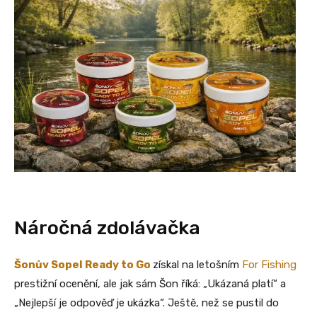
Náročná zdolávačka
Šonův Sopel Ready to Go
získal na letošním
For Fishing
prestižní ocenění, ale jak sám Šon říká: „Ukázaná platí“ a
„Nejlepší je odpověď je ukázka“. Ještě, než se pustil do