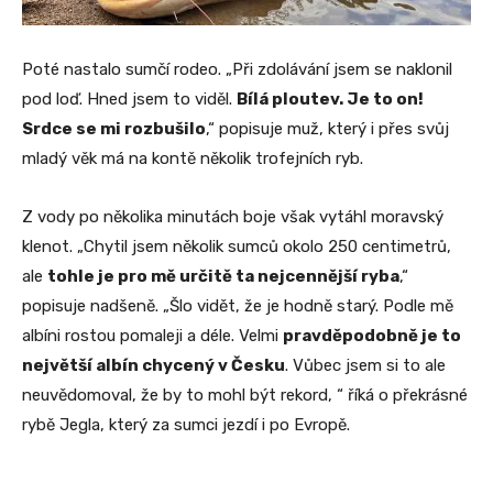
Poté nastalo sumčí rodeo. „Při zdolávání jsem se naklonil
pod loď. Hned jsem to viděl.
Bílá ploutev. Je to on!
Srdce se mi rozbušilo
,“ popisuje muž, který i přes svůj
mladý věk má na kontě několik trofejních ryb.
Z vody po několika minutách boje však vytáhl moravský
klenot. „Chytil jsem několik sumců okolo 250 centimetrů,
ale
tohle je pro mě určitě ta nejcennější ryba
,“
popisuje nadšeně. „Šlo vidět, že je hodně starý. Podle mě
albíni rostou pomaleji a déle. Velmi
pravděpodobně je to
největší albín chycený v Česku
. Vůbec jsem si to ale
neuvědomoval, že by to mohl být rekord, “ říká o překrásné
rybě Jegla, který za sumci jezdí i po Evropě.