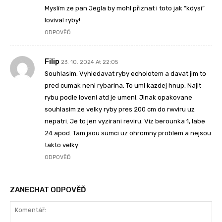
Myslím ze pan Jegla by mohl přiznat i toto jak “kdysi”
lovíval ryby!
ODPOVĚĎ
Filip
23. 10. 2024 At 22:05
Souhlasim. Vyhledavat ryby echolotem a davat jim to
pred cumak neni rybarina. To umi kazdej hnup. Najit
rybu podle loveni atd je umeni. Jinak opakovane
souhlasim ze velky ryby pres 200 cm do rwviru uz
nepatri. Je to jen vyzirani reviru. Viz berounka 1, labe
24 apod. Tam jsou sumci uz ohromny problem a nejsou
takto velky
ODPOVĚĎ
ZANECHAT ODPOVĚĎ