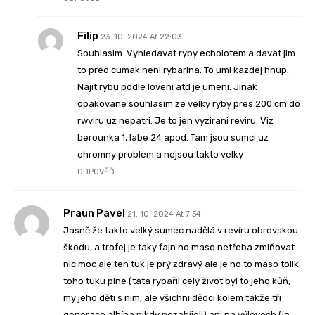
Filip
23. 10. 2024 At 22:03
Souhlasim. Vyhledavat ryby echolotem a davat jim
to pred cumak neni rybarina. To umi kazdej hnup.
Najit rybu podle loveni atd je umeni. Jinak
opakovane souhlasim ze velky ryby pres 200 cm do
rwviru uz nepatri. Je to jen vyzirani reviru. Viz
berounka 1, labe 24 apod. Tam jsou sumci uz
ohromny problem a nejsou takto velky
ODPOVĚĎ
Praun Pavel
21. 10. 2024 At 7:54
Jasně že takto velký sumec nadělá v revíru obrovskou
škodu, a trofej je taky fajn no maso netřeba zmiňovat
nic moc ale ten tuk je prý zdravý ale je ho to maso tolik
toho tuku plné (táta rybařil celý život byl to jeho kůň,
my jeho děti s ním, ale všichni dědci kolem takže tři
generace albína nikdy nezabíjeli) ani na výlovech (jo