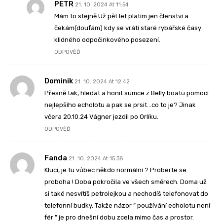
PETR
21. 10. 2024 At 11:54
Mám to stejně.Už pět let platím jen členství a
čekám(doufám) kdy se vrátí staré rybářské časy
klidného odpočinkového posezení.
ODPOVĚĎ
Dominik
21. 10. 2024 At 12:42
Přesně tak, hledat a honit sumce z Belly boatu pomocí
nejlepšího echolotu a pak se prsit…co to je? Jinak
včera 20.10.24 Vágner jezdil po Orlíku.
ODPOVĚĎ
Fanda
21. 10. 2024 At 15:38
Kluci, je tu vůbec někdo normální ? Proberte se
proboha ! Doba pokročila ve všech směrech. Doma už
si také nesvítíš petrolejkou a nechodíš telefonovat do
telefonní budky. Takže názor ” používání echolotu není
fér ” je pro dnešní dobu zcela mimo čas a prostor.