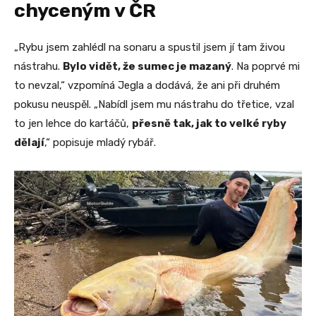
chyceným v ČR
„Rybu jsem zahlédl na sonaru a spustil jsem jí tam živou
nástrahu.
Bylo vidět, že sumec je mazaný
. Na poprvé mi
to nevzal,“ vzpomíná Jegla a dodává, že ani při druhém
pokusu neuspěl. „Nabídl jsem mu nástrahu do třetice, vzal
to jen lehce do kartáčů,
přesně tak, jak to velké ryby
dělají
,“ popisuje mladý rybář.