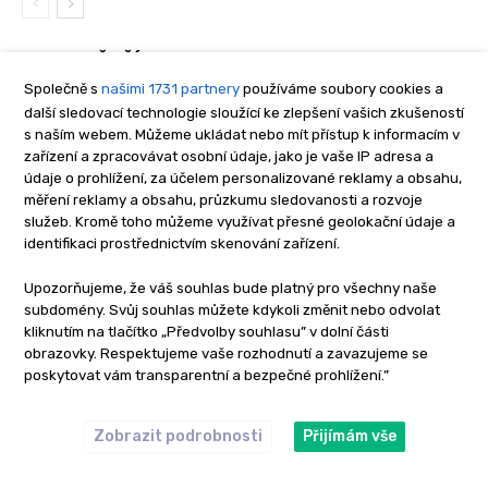
NEJNOVĚJŠÍ TECHNIKY
Společně s
našimi 1731 partnery
používáme soubory cookies a
další sledovací technologie sloužící ke zlepšení vašich zkušeností
Lov kaprů v zarostlých revírech:
s naším webem. Můžeme ukládat nebo mít přístup k informacím v
Přelstěte monstra ze zarostlé
džungle!
zařízení a zpracovávat osobní údaje, jako je vaše IP adresa a
údaje o prohlížení, za účelem personalizované reklamy a obsahu,
5. 8. 2026
Rybolovné techniky
měření reklamy a obsahu, průzkumu sledovanosti a rozvoje
služeb. Kromě toho můžeme využívat přesné geolokační údaje a
identifikaci prostřednictvím skenování zařízení.
Lov kaprů na bahně: jak se vyhnout
smradu z bahna a díky tomu chytit
životního kapra?
Upozorňujeme, že váš souhlas bude platný pro všechny naše
subdomény. Svůj souhlas můžete kdykoli změnit nebo odvolat
26. 7. 2026
Novinky
kliknutím na tlačítko „Předvolby souhlasu” v dolní části
obrazovky. Respektujeme vaše rozhodnutí a zavazujeme se
poskytovat vám transparentní a bezpečné prohlížení.”
Lov candátů v létě: s touto
nástrahou se jim dostanete na
kobylku i na mělčinách
Zobrazit podrobnosti
Přijímám vše
23. 7. 2026
Návnady a nástrahy