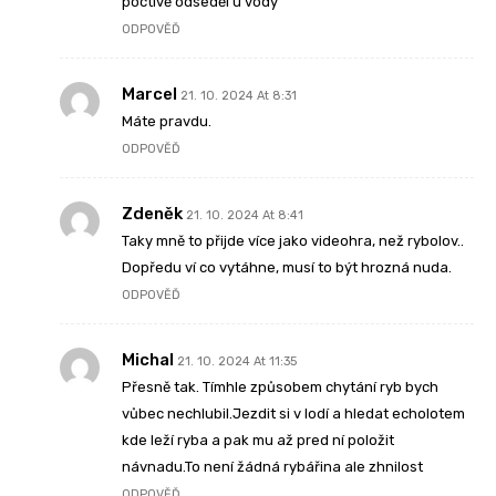
poctivě odseděl u vody
ODPOVĚĎ
Marcel
21. 10. 2024 At 8:31
Máte pravdu.
ODPOVĚĎ
Zdeněk
21. 10. 2024 At 8:41
Taky mně to přijde více jako videohra, než rybolov..
Dopředu ví co vytáhne, musí to být hrozná nuda.
ODPOVĚĎ
Michal
21. 10. 2024 At 11:35
Přesně tak. Tímhle způsobem chytání ryb bych
vůbec nechlubil.Jezdit si v lodí a hledat echolotem
kde leží ryba a pak mu až pred ní položit
návnadu.To není žádná rybářina ale zhnilost
ODPOVĚĎ