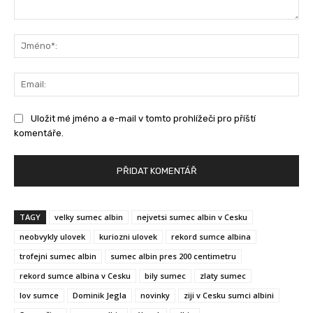
Komentář:
Jm
Ema
Uložit mé jméno a e-mail v tomto prohlížeči pro příští
komentáře.
TAGY
velky sumec albin
nejvetsi sumec albin v Cesku
neobvykly ulovek
kuriozni ulovek
rekord sumce albina
trofejni sumec albin
sumec albin pres 200 centimetru
rekord sumce albina v Cesku
bily sumec
zlaty sumec
lov sumce
Dominik Jegla
novinky
ziji v Cesku sumci albini