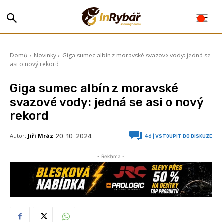
Domů
Novinky
Giga sumec albín z moravské svazové vody: jedná se
asi o nový rekord
Giga sumec albín z moravské
svazové vody: jedná se asi o nový
rekord
Autor:
Jiří Mráz
20. 10. 2024
46
| VSTOUPIT DO DISKUZE
- Reklama -