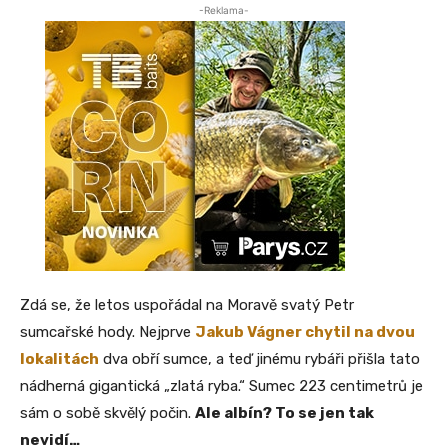
-Reklama-
Zdá se, že letos uspořádal na Moravě svatý Petr
sumcařské hody. Nejprve
Jakub Vágner chytil na dvou
lokalitách
dva obří sumce, a teď jinému rybáři přišla tato
nádherná gigantická „zlatá ryba.“ Sumec 223 centimetrů je
sám o sobě skvělý počin.
Ale albín? To se jen tak
nevidí…