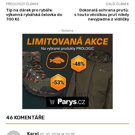
PŘEDCHOZÍ ČLÁNEK
DALŠÍ ČLÁNEK
Tip na dárek pro rybáře:
Dokonalá ochrana prutů:
výkonná rybářská čelovka do
s touto věcičkou prut nikdy
700 Kč
nevypadne z vidličky
- Reklama -
46 KOMENTÁŘE
Karel
20. 10. 2024 At 20:18