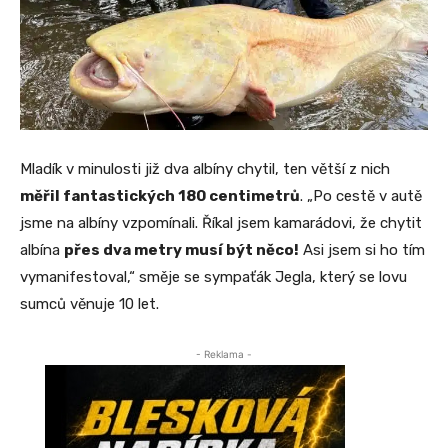
Mladík v minulosti již dva albíny chytil, ten větší z nich
měřil fantastických 180 centimetrů
. „Po cestě v autě
jsme na albíny vzpomínali. Říkal jsem kamarádovi, že chytit
albína
přes dva metry musí být něco!
Asi jsem si ho tím
vymanifestoval,“ směje se sympaťák Jegla, který se lovu
sumců věnuje 10 let.
- Reklama -