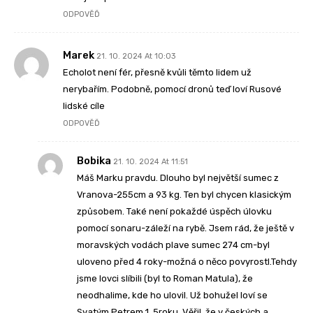
ODPOVĚĎ
Marek
21. 10. 2024 At 10:03
Echolot není fér, přesně kvůli těmto lidem už
nerybařím. Podobně, pomocí dronů teď loví Rusové
lidské cíle
ODPOVĚĎ
Bobika
21. 10. 2024 At 11:51
Máš Marku pravdu. Dlouho byl největší sumec z
Vranova-255cm a 93 kg. Ten byl chycen klasickým
způsobem. Také není pokaždé úspěch úlovku
pomocí sonaru-záleží na rybě. Jsem rád, že ještě v
moravských vodách plave sumec 274 cm-byl
uloveno před 4 roky-možná o něco povyrostl.Tehdy
jsme lovci slíbili (byl to Roman Matula), že
neodhalime, kde ho ulovil. Už bohužel loví se
Svatým Petrem 1, 5roku. Věřil, že v českých a