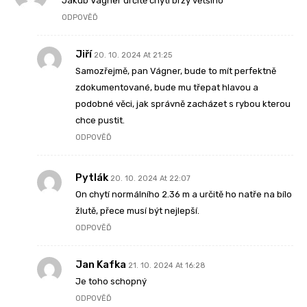
Jakub Vágner určitě chytí brzy většího
ODPOVĚĎ
Jiří
20. 10. 2024 At 21:25
Samozřejmě, pan Vágner, bude to mít perfektně
zdokumentované, bude mu třepat hlavou a
podobné věci, jak správně zacházet s rybou kterou
chce pustit.
ODPOVĚĎ
Pytlák
20. 10. 2024 At 22:07
On chytí normálního 2.36 m a určitě ho natře na bílo
žlutě, přece musí být nejlepší.
ODPOVĚĎ
Jan Kafka
21. 10. 2024 At 16:28
Je toho schopný
ODPOVĚĎ