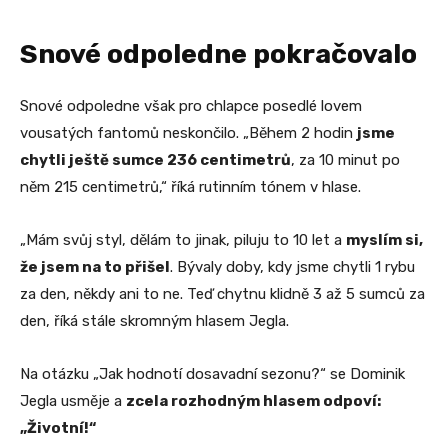
Snové odpoledne pokračovalo
Snové odpoledne však pro chlapce posedlé lovem
vousatých fantomů neskončilo. „Během 2 hodin
jsme
chytli ještě sumce 236 centimetrů
, za 10 minut po
něm 215 centimetrů,“ říká rutinním tónem v hlase.
„Mám svůj styl, dělám to jinak, piluju to 10 let a
myslím si,
že jsem na to přišel
. Bývaly doby, kdy jsme chytli 1 rybu
za den, někdy ani to ne. Teď chytnu klidně 3 až 5 sumců za
den, říká stále skromným hlasem Jegla.
Na otázku „Jak hodnotí dosavadní sezonu?“ se Dominik
Jegla usměje a
zcela rozhodným hlasem odpoví:
„Životní!“