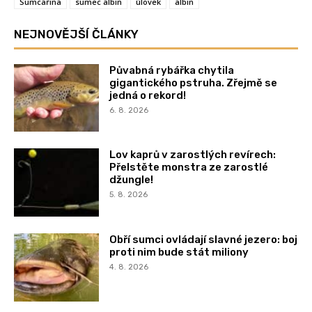
Sumcařina
sumec albin
úlovek
albin
NEJNOVĚJŠÍ ČLÁNKY
Půvabná rybářka chytila
gigantického pstruha. Zřejmě se
jedná o rekord!
6. 8. 2026
Lov kaprů v zarostlých revírech:
Přelstěte monstra ze zarostlé
džungle!
5. 8. 2026
Obří sumci ovládají slavné jezero: boj
proti nim bude stát miliony
4. 8. 2026