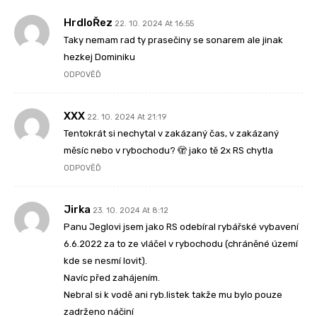
HrdloŘez
22. 10. 2024 At 16:55
Taky nemam rad ty prasečiny se sonarem ale jinak
hezkej Dominiku
ODPOVĚĎ
XXX
22. 10. 2024 At 21:19
Tentokrát si nechytal v zakázaný čas, v zakázaný
měsíc nebo v rybochodu? 🫣 jako tě 2x RS chytla
ODPOVĚĎ
Jirka
23. 10. 2024 At 8:12
Panu Jeglovi jsem jako RS odebíral rybářské vybavení
6.6.2022 za to ze vláčel v rybochodu (chráněné území
kde se nesmí lovit).
Navíc před zahájením.
Nebral si k vodě ani ryb.listek takže mu bylo pouze
zadrženo náčiní