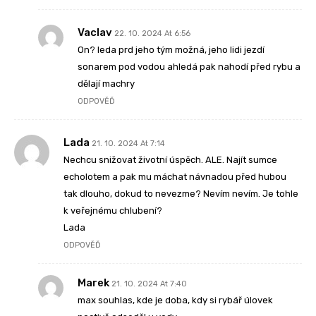
Vaclav
22. 10. 2024 At 6:56
On? leda prd jeho tým možná, jeho lidi jezdí
sonarem pod vodou ahledá pak nahodí před rybu a
dělají machry
ODPOVĚĎ
Lada
21. 10. 2024 At 7:14
Nechcu snižovat životní úspěch. ALE. Najít sumce
echolotem a pak mu máchat návnadou před hubou
tak dlouho, dokud to nevezme? Nevím nevím. Je tohle
k veřejnému chlubení?
Lada
ODPOVĚĎ
Marek
21. 10. 2024 At 7:40
max souhlas, kde je doba, kdy si rybář úlovek