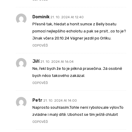
Dominik
21. 10. 2024 At 12:40
Přesně tak, hledat a honit sumce z Belly boatu
pomocí nejlepšího echolotu a pak se prsit…co to je?
Jinak včera 20.10.24 Vágner jezdil po Orlíku.
ODPOVĚĎ
Jiří
21. 10. 2024 At 16:04
Ne, řekl bych že to je pěkná prasečina. Já osobně
bych něco takového zakázal.
ODPOVĚĎ
Petr
21. 10. 2024 At 14:00
Naprosto souhlasím.Tohle není rybolov,ale výlov.To
zvládne i malý dítě. Ubohost se tím ještě chlubit
ODPOVĚĎ