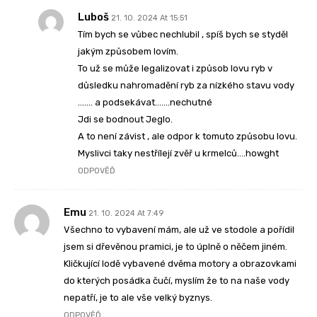
Luboš
21. 10. 2024 At 15:51
Tím bych se vůbec nechlubil , spíš bych se styděl
jakým způsobem lovím.
To už se může legalizovat i způsob lovu ryb v
důsledku nahromadění ryb za nízkého stavu vody
……. a podsekávat…….nechutné
Jdi se bodnout Jeglo.
A to není závist , ale odpor k tomuto způsobu lovu.
Myslivci taky nestřílejí zvěř u krmelců….howght
ODPOVĚĎ
Emu
21. 10. 2024 At 7:49
Všechno to vybavení mám, ale už ve stodole a pořídil
jsem si dřevěnou pramici, je to úplně o něčem jiném.
Kličkující lodě vybavené dvěma motory a obrazovkami
do kterých posádka čučí, myslím že to na naše vody
nepatří, je to ale vše velký byznys.
ODPOVĚĎ