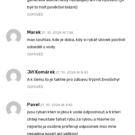
byli to holt pověrčiví blázni)
ODPOVĚĎ
Marek
21. 10. 2024 At 7:56
max souhlas, kde je doba, kdy si rybář úlovek poctivě
odseděl u vody
ODPOVĚĎ
Jiří Komárek
21. 10. 2024 At 8:42
A k čemu to je takhle pro zábavu trýznit živočichy!
ODPOVĚĎ
Pavel
21. 10. 2024 At 9:45
jsou rybari kteri si jdou k vode odpocinout a ti kteri
chteji neustale tahat rybu za rybou a hlavne co
nejvetsi ja osobne preferuji odpocinek moc mne
nezajima pocet ani velikost