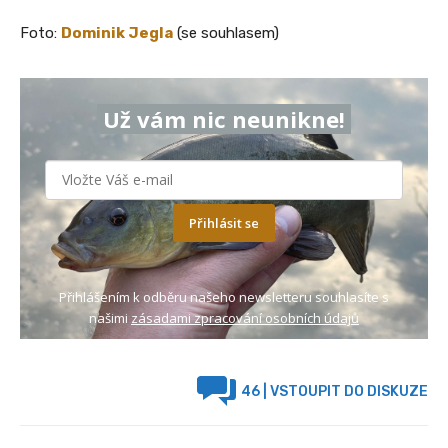
Foto:
Dominik Jegla
(se souhlasem)
Už vám nic neunikne!
Přihlásit se
Přihlášením k odběru našeho newsletteru souhlasíte s
našimi
zásadami zpracování osobních údajů
46
| VSTOUPIT DO DISKUZE