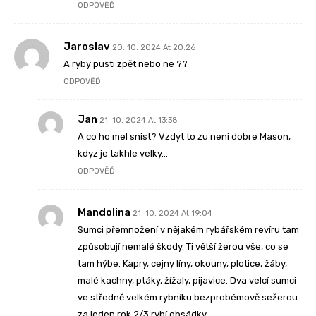
ODPOVĚĎ
Jaroslav
20. 10. 2024 At 20:26
A ryby pusti zpět nebo ne ??
ODPOVĚĎ
Jan
21. 10. 2024 At 13:38
A co ho mel snist? Vzdyt to zu neni dobre Mason,
kdyz je takhle velky…
ODPOVĚĎ
Mandolina
21. 10. 2024 At 19:04
Sumci přemnožení v nějakém rybářském revíru tam
způsobují nemalé škody. Ti větší žerou vše, co se
tam hýbe. Kapry, cejny líny, okouny, plotice, žáby,
malé kachny, ptáky, žížaly, pijavice. Dva velcí sumci
ve středně velkém rybníku bezprobémově sežerou
za jeden rok 2/3 rybí obsádky.