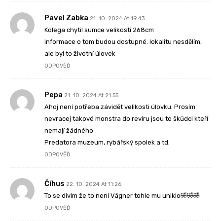
Pavel Zabka
21. 10. 2024 At 19:43
Kolega chytil sumce velikosti 268cm
informace o tom budou dostupné. lokalitu nesdělím,
ale byl to životní úlovek
ODPOVĚĎ
Pepa
21. 10. 2024 At 21:55
Ahoj není potřeba závidět velikosti úlovku. Prosím
nevracej takové monstra do revíru jsou to škůdci kteří
nemají žádného
Predatora muzeum, rybářský spolek a td.
ODPOVĚĎ
Číhus
22. 10. 2024 At 11:26
To se divim že to není Vágner tohle mu uniklo🤣🤣🤣
ODPOVĚĎ