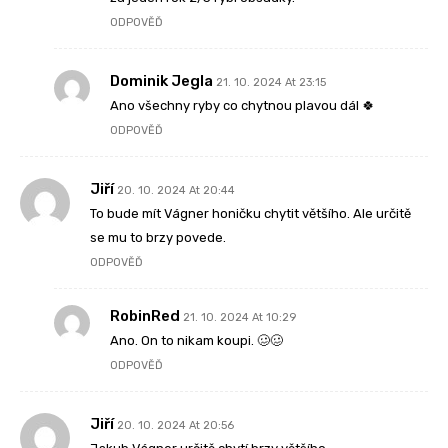
ODPOVĚĎ
Dominik Jegla
21. 10. 2024 At 23:15
Ano všechny ryby co chytnou plavou dál 🍀
ODPOVĚĎ
Jiří
20. 10. 2024 At 20:44
To bude mít Vágner honičku chytit většího. Ale určitě
se mu to brzy povede.
ODPOVĚĎ
RobinRed
21. 10. 2024 At 10:29
Ano. On to nikam koupi. 🥴🥴
ODPOVĚĎ
Jiří
20. 10. 2024 At 20:56