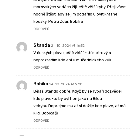
moravských vodách žijí ještě větší ryby. Přeji všem
hodně štěstí aby se jim podařilo ulovit krásné
kousky. Petru Zdar. Bobika
ODPOVĚĎ
Standa
21. 10. 2024 At 16:52
V českých plave ještě větší – tří metrový a
neprozradím kde ani u mučednického kůlu!
ODPOVĚĎ
Bobika
24. 10. 2024 At 9:28
Děláš Stando dobře. Když by se rybáři dozvěděli
kde plave-to by byl hon jako na Bílou
velrybu.Doprejme mu ať si dožije kde plave, ať má
klid. Bobika👍
ODPOVĚĎ