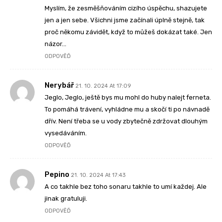
Myslím, že zesměšňováním cizího úspěchu, shazujete
jen a jen sebe. Všichni jsme začínali úplně stejně, tak
proč někomu závidět, když to můžeš dokázat také. Jen
názor…
ODPOVĚĎ
Nerybář
21. 10. 2024 At 17:09
Jeglo, Jeglo, ještě bys mu mohl do huby nalejt ferneta.
To pomáhá trávení, vyhládne mu a skočí ti po návnadě
dřív. Není třeba se u vody zbytečně zdržovat dlouhým
vysedáváním.
ODPOVĚĎ
Pepino
21. 10. 2024 At 17:43
A co takhle bez toho sonaru takhle to umí každej. Ale
jinak gratuluji.
ODPOVĚĎ