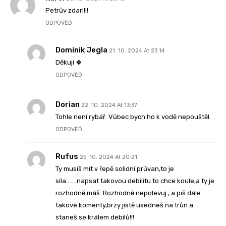
Petrův zdar!!!!
ODPOVĚĎ
Dominik Jegla
21. 10. 2024 At 23:14
Děkuji 🍀
ODPOVĚĎ
Dorian
22. 10. 2024 At 13:37
Tohle není rybář. Vůbec bych ho k vodě nepouštěl.
ODPOVĚĎ
Rufus
25. 10. 2024 At 20:21
Ty musíš mít v řepě solidní průvan,to je
síla…….napsat takovou debilitu to chce koule,a ty je
rozhodně máš. Rozhodně nepolevuj , a piš dále
takové komenty,brzy jistě usedneš na trůn a
staneš se králem debilů!!!