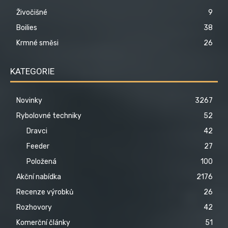
Živočišné
9
Boilies
38
Krmné směsi
26
KATEGORIE
Novinky
3267
Rybolovné techniky
52
Dravci
42
Feeder
27
Položená
100
Akční nabídka
2176
Recenze výrobků
26
Rozhovory
42
Komerční články
51