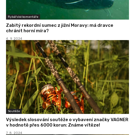
Rybářské komentáře
Zabitý rekordní sumec z jižní Moravy: má dravce
chránit horní míra?
4. 9. 2024
Soutěže
Výsledek slosování soutěže o vybavení značky VAGNER
v hodnotě přes 6000 korun: Známe vítěze!
7. 8. 2024