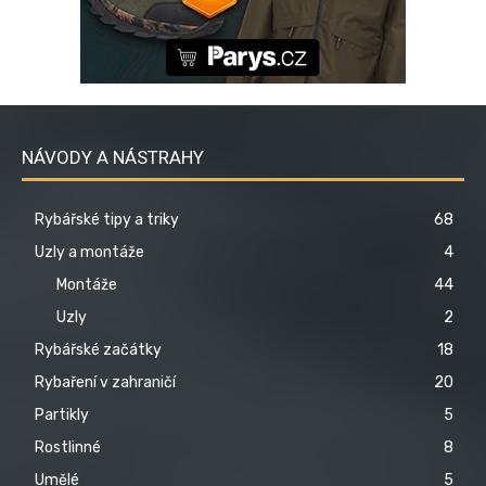
NÁVODY A NÁSTRAHY
Rybářské tipy a triky
68
Uzly a montáže
4
Montáže
44
Uzly
2
Rybářské začátky
18
Rybaření v zahraničí
20
Partikly
5
Rostlinné
8
Umělé
5