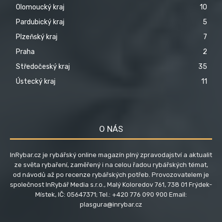
Olomoucký kraj
10
Pardubický kraj
5
Plzeňský kraj
7
Praha
2
Středočeský kraj
35
Ústecký kraj
11
O NÁS
InRybar.cz je rybářský online magazín plný zpravodajství a aktualit
ze světa rybaření, zaměřený i na celou řadou rybářských témat,
od návodů až po recenze rybářských potřeb. Provozovatelem je
společnost InRybář Media s.r.o., Malý Koloredov 761, 738 01 Frýdek-
Místek, IČ: 05647371; Tel.: +420 776 090 900 Email:
plasgura@inrybar.cz