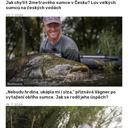
Jak chytit 2metrového sumce v Česku? Lov velkých
sumců na českých vodách
20. 7. 2024
Rozhovory
„Nebudu hrdina, ukápla mi i slza,“ přiznává Vágner po
vytažení obřího sumce. Jak se rodil jeho úspěch?
18. 7. 2024