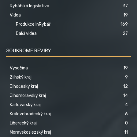
Rybářská legislativa
37
Videa
19
Produkce InRybář
169
Další videa
27
SOUKROMÉ REVÍRY
Vysočina
19
Zlínský kraj
9
Jihočeský kraj
12
Jihomoravský kraj
14
Karlovarský kraj
4
Královehradecký kraj
6
Liberecký kraj
0
Moravskoslezský kraj
11