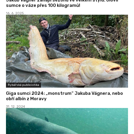
sumce o váze přes 100 kilogramů!
16. 6. 2025
Rybářská publicistika
Giga sumci 2024: „monstrum“ Jakuba Vágnera, nebo
obří albín z Moravy
31. 12. 2024