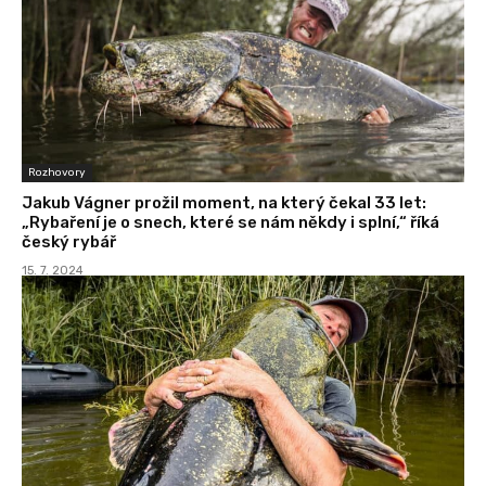
Rozhovory
Jakub Vágner prožil moment, na který čekal 33 let:
„Rybaření je o snech, které se nám někdy i splní,“ říká
český rybář
15. 7. 2024