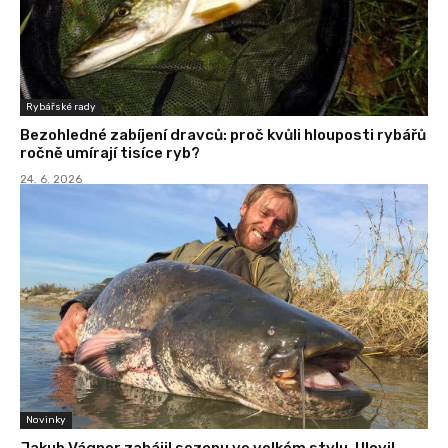
Rybářské rady
Bezohledné zabíjení dravců: proč kvůli hlouposti rybářů
ročně umírají tisíce ryb?
24. 6. 2026
Novinky
Jakub Vágner zahájil sezonu ve velkém stylu. Ulovil