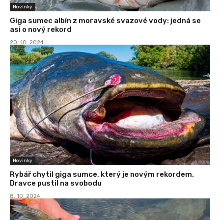
Novinky
Giga sumec albín z moravské svazové vody: jedná se
asi o nový rekord
20. 10. 2024
Novinky
Rybář chytil giga sumce, který je novým rekordem.
Dravce pustil na svobodu
8. 10. 2024