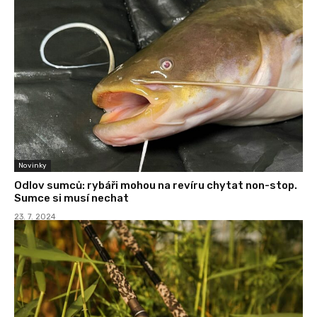
Novinky
Odlov sumců: rybáři mohou na revíru chytat non-stop.
Sumce si musí nechat
23. 7. 2024