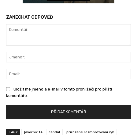
ZANECHAT ODPOVĚĎ
Komentář:
Jm
Ema
Uložit mé jméno a e-mail v tomto prohlížeči pro příští
komentáře.
TAGY
Javornik 1A
candát
prirozene rozmnozovani ryb