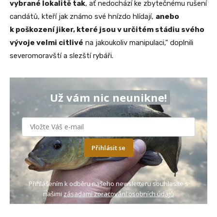
vybrané lokalitě tak
, ať nedochází ke zbytečnému rušení
candátů, kteří jak známo své hnízdo hlídají,
anebo
k poškození jiker, které jsou v určitém stádiu svého
vývoje velmi citlivé
na jakoukoliv manipulaci,“ doplnili
severomoravští a slezští rybáři.
Už vám nic neunikne!
Přihlásit se
Přihlášením k odběru našeho newsletteru souhlasíte s
našimi
zásadami zpracování osobních údajů