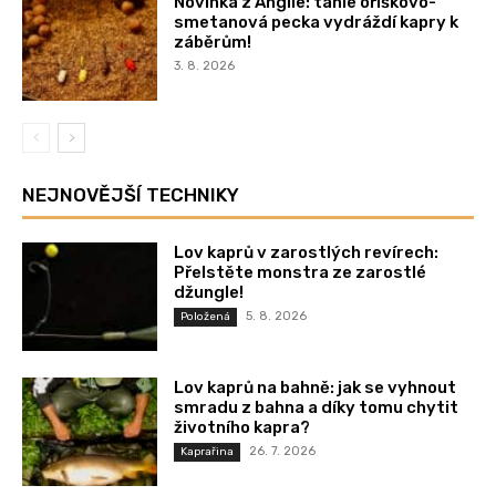
Novinka z Anglie: tahle oříškovo-
smetanová pecka vydráždí kapry k
záběrům!
3. 8. 2026
NEJNOVĚJŠÍ TECHNIKY
Lov kaprů v zarostlých revírech:
Přelstěte monstra ze zarostlé
džungle!
5. 8. 2026
Položená
Lov kaprů na bahně: jak se vyhnout
smradu z bahna a díky tomu chytit
životního kapra?
26. 7. 2026
Kaprařina