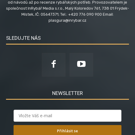
od návodů až po recenze rybářských potřeb. Provozovatelem je
společnost InRybář Media s.r.o., Malý Koloredov 761, 738 01 Frýdek-
Místek, IČ: 05647371; Tel.: +420 776 090 900 Email:
plasgura@inrybar.cz
SLEDUJTE NÁS
NEWSLETTER
Přihlásit se