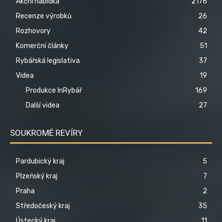
Akční nabídka
2176
Recenze výrobků
26
Rozhovory
42
Komerční články
51
Rybářská legislativa
37
Videa
19
Produkce InRybář
169
Další videa
27
SOUKROMÉ REVÍRY
Pardubický kraj
5
Plzeňský kraj
7
Praha
2
Středočeský kraj
35
Ústecký kraj
11