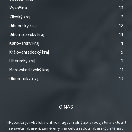
Vysočina
19
Zlínský kraj
9
Jihočeský kraj
12
Jihomoravský kraj
14
Karlovarský kraj
4
Královehradecký kraj
6
Liberecký kraj
0
Moravskoslezský kraj
11
Olomoucký kraj
10
O NÁS
InRybar.cz je rybářský online magazín plný zpravodajství a aktualit
ze světa rybaření, zaměřený i na celou řadou rybářských témat,