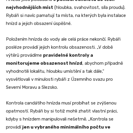
nejvhodnějších míst
(hloubka, svahovitost, síla proudu).
Rybáři si navíc pamatují ta místa, na kterých byla instalace
hnízd a jejich obsazení úspěšné.
Položením hnízda do vody ale celá práce nekončí. Rybáři
posléze provádí jejich kontrolu obsazenosti. „V době
výtěrů provádíme
pravidelné kontroly a
monitorujeme obsazenost hnízd
, abychom případně
vyhodnotili lokalitu, hloubku umístění a tak dále,“
vysvětlovali v minulosti rybáři z Územního svazu pro
Severní Moravu a Slezsko.
Kontrola candátího hnízda musí probíhat se zvýšenou
opatrností. Rybáři by si totiž mohli zhatit vlastní práci,
kdyby s hnízdem manipulovali nešetrně. „Kontrola se
provádí
jen u vybraného minimálního počtu ve