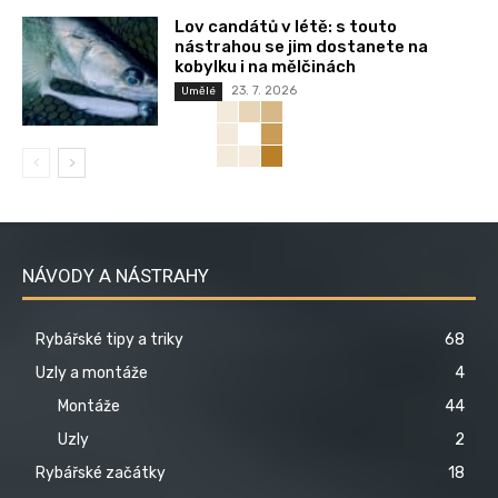
Lov candátů v létě: s touto
nástrahou se jim dostanete na
kobylku i na mělčinách
23. 7. 2026
Umělé
NÁVODY A NÁSTRAHY
Rybářské tipy a triky
68
Uzly a montáže
4
Montáže
44
Uzly
2
Rybářské začátky
18