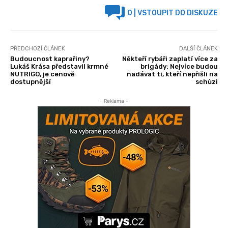
0
| VSTOUPIT DO DISKUZE
PŘEDCHOZÍ ČLÁNEK
DALŠÍ ČLÁNEK
Budoucnost kaprařiny?
Někteří rybáři zaplatí více za
Lukáš Krása představil krmné
brigády: Nejvíce budou
NUTRIGO, je cenově
nadávat ti, kteří nepřišli na
dostupnější
schůzi
- Reklama -