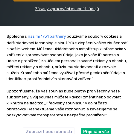
Zásady zpracování osobních údajů
Společně s
našimi 1731 partnery
používáme soubory cookies a
další sledovací technologie sloužící ke zlepšení vašich zkušeností
s naším webem. Můžeme ukládat nebo mít přístup k informacím v
O nás
zařízení a zpracovávat osobní údaje, jako je vaše IP adresa a
Kontakt
údaje o prohlížení, za účelem personalizované reklamy a obsahu,
Reklama
měření reklamy a obsahu, průzkumu sledovanosti a rozvoje
služeb. Kromě toho můžeme využívat přesné geolokační údaje a
Zásady soukromí
identifikaci prostřednictvím skenování zařízení.
Privacy policy
Cookies
Upozorňujeme, že váš souhlas bude platný pro všechny naše
subdomény. Svůj souhlas můžete kdykoli změnit nebo odvolat
Etický kodex
kliknutím na tlačítko „Předvolby souhlasu” v dolní části
Redakce
obrazovky. Respektujeme vaše rozhodnutí a zavazujeme se
poskytovat vám transparentní a bezpečné prohlížení.”
Copyright © www.inrybar.cz 2013 - 2026 | Na veškerý materiál,
který je zde uveřejněný, se vztahují autorská práva. Redakce
InRybar.cz.
Zobrazit podrobnosti
Přijímám vše