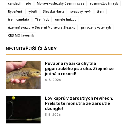
candati hnizdo
Moravskoslezský územní svaz
rozmnožování ryb
Rybaření
rybáři
Slezská Harta
svazový revír
tření
treni candata
Tření ryb
umele hnizdo
územní svaz pro Severní Moravu a Slezsko
prirozeny vyter ryb
CRS MO Javornik
NEJNOVĚJŠÍ ČLÁNKY
Půvabná rybářka chytila
gigantického pstruha. Zřejmě se
jedná o rekord!
6. 8. 2026
Lov kaprů v zarostlých revírech:
Přelstěte monstra ze zarostlé
džungle!
5. 8. 2026