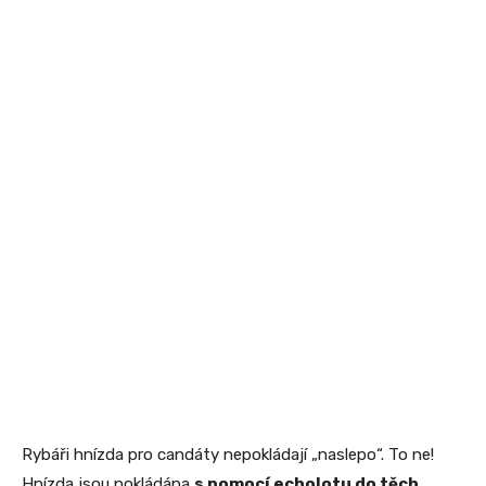
Rybáři hnízda pro candáty nepokládají „naslepo“. To ne!
Hnízda jsou pokládána
s pomocí echolotu do těch