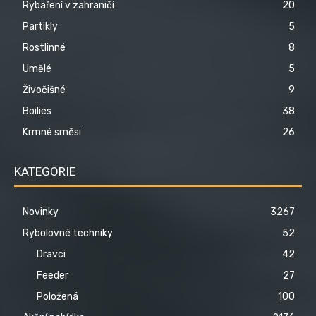
Rybaření v zahraničí
20
Partikly
5
Rostlinné
8
Umělé
5
Živočišné
9
Boilies
38
Krmné směsi
26
KATEGORIE
Novinky
3267
Rybolovné techniky
52
Dravci
42
Feeder
27
Položená
100