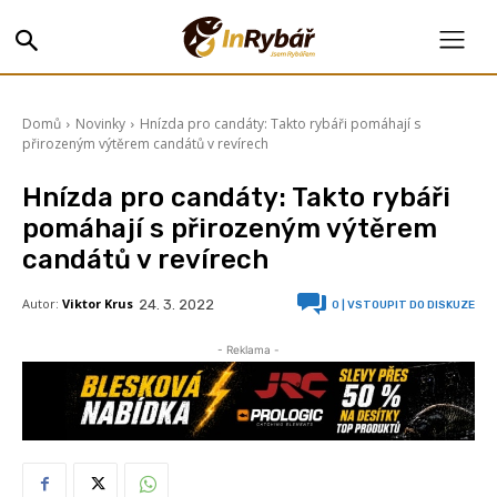
Domů
Novinky
Hnízda pro candáty: Takto rybáři pomáhají s
přirozeným výtěrem candátů v revírech
Hnízda pro candáty: Takto rybáři
pomáhají s přirozeným výtěrem
candátů v revírech
Autor:
Viktor Krus
24. 3. 2022
0
| VSTOUPIT DO DISKUZE
- Reklama -