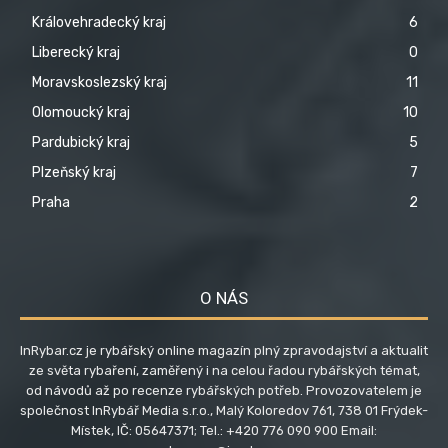
Královehradecký kraj
6
Liberecký kraj
0
Moravskoslezský kraj
11
Olomoucký kraj
10
Pardubický kraj
5
Plzeňský kraj
7
Praha
2
O NÁS
InRybar.cz je rybářský online magazín plný zpravodajství a aktualit
ze světa rybaření, zaměřený i na celou řadou rybářských témat,
od návodů až po recenze rybářských potřeb. Provozovatelem je
společnost InRybář Media s.r.o., Malý Koloredov 761, 738 01 Frýdek-
Místek, IČ: 05647371; Tel.: +420 776 090 900 Email: