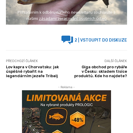
Přihlášením k odběru našeho newsletteru souhlasíte s
našimi
zásadami zpracování osobních údajů
2
| VSTOUPIT DO DISKUZE
PŘEDCHOZÍ ČLÁNEK
DALŠÍ ČLÁNEK
Lov kapra v Chorvatsku: jak
Giga obchod pro rybáře
úspěšně rybařit na
v Česku: skladem tisíce
legendárním jezeře Tribalj
produktů. Kde ho najdete?
- Reklama -