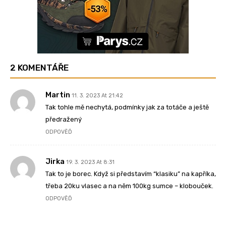
2 KOMENTÁŘE
Martin
11. 3. 2023 At 21:42
Tak tohle mě nechytá, podmínky jak za totáče a ještě
předražený
ODPOVĚĎ
Jirka
19. 3. 2023 At 8:31
Tak to je borec. Když si představím “klasiku” na kapříka,
třeba 20ku vlasec a na něm 100kg sumce – klobouček.
ODPOVĚĎ