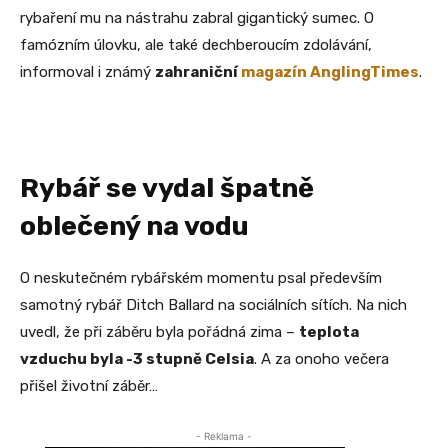
rybaření mu na nástrahu zabral gigantický sumec. O
famózním úlovku, ale také dechberoucím zdolávání,
informoval i známý
zahraniční
magazín AnglingTimes
.
Rybář se vydal špatně
oblečený na vodu
O neskutečném rybářském momentu psal především
samotný rybář Ditch Ballard na sociálních sítích. Na nich
uvedl, že při záběru byla pořádná zima –
teplota
vzduchu byla -3 stupně Celsia
. A za onoho večera
přišel životní záběr…
- Reklama -