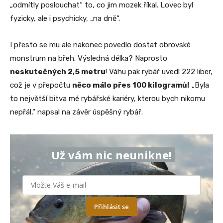
„odmítly poslouchat“ to, co jim mozek říkal. Lovec byl
fyzicky, ale i psychicky, „na dně“.
I přesto se mu ale nakonec povedlo dostat obrovské
monstrum na břeh. Výsledná délka? Naprosto
neskutečných 2,5 metru
! Váhu pak rybář uvedl 222 liber,
což je v přepočtu
něco málo přes 100 kilogramů!
„Byla
to největší bitva mé rybářské kariéry, kterou bych nikomu
nepřál,“ napsal na závěr úspěšný rybář.
Už vám nic neunikne!
Přihlásit se