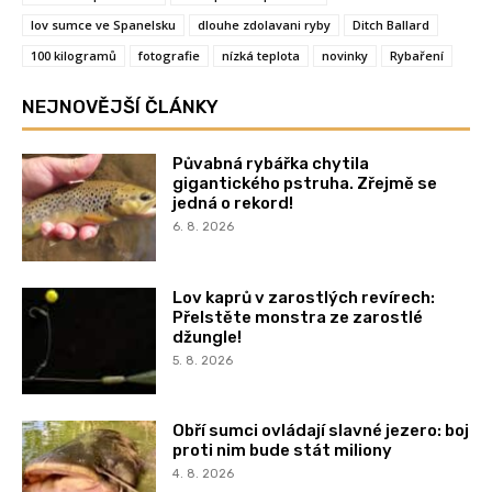
lov sumce ve Spanelsku
dlouhe zdolavani ryby
Ditch Ballard
100 kilogramů
fotografie
nízká teplota
novinky
Rybaření
NEJNOVĚJŠÍ ČLÁNKY
Půvabná rybářka chytila
gigantického pstruha. Zřejmě se
jedná o rekord!
6. 8. 2026
Lov kaprů v zarostlých revírech:
Přelstěte monstra ze zarostlé
džungle!
5. 8. 2026
Obří sumci ovládají slavné jezero: boj
proti nim bude stát miliony
4. 8. 2026