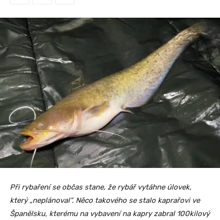
Při rybaření se občas stane, že rybář vytáhne úlovek,
který „neplánoval“. Něco takového se stalo kaprařovi ve
Španělsku, kterému na vybavení na kapry zabral 100kilový