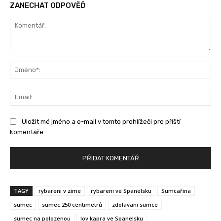
ZANECHAT ODPOVĚĎ
Komentář:
Jm
Ema
Uložit mé jméno a e-mail v tomto prohlížeči pro příští
komentáře.
TAGY
rybareni v zime
rybareni ve Spanelsku
Sumcařina
sumec
sumec 250 centimetrů
zdolavani sumce
sumec na polozenou
lov kapra ve Spanelsku