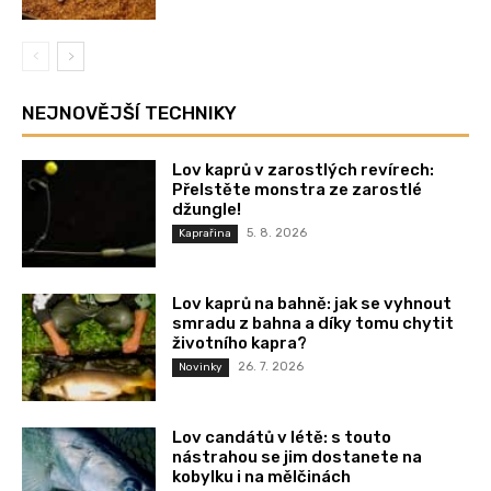
NEJNOVĚJŠÍ TECHNIKY
Lov kaprů v zarostlých revírech:
Přelstěte monstra ze zarostlé
džungle!
5. 8. 2026
Kaprařina
Lov kaprů na bahně: jak se vyhnout
smradu z bahna a díky tomu chytit
životního kapra?
26. 7. 2026
Novinky
Lov candátů v létě: s touto
nástrahou se jim dostanete na
kobylku i na mělčinách