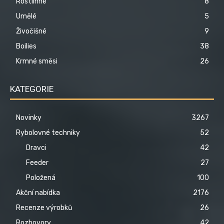
Rostlinné
8
Umělé
5
Živočišné
9
Boilies
38
Krmné směsi
26
KATEGORIE
Novinky
3267
Rybolovné techniky
52
Dravci
42
Feeder
27
Položená
100
Akční nabídka
2176
Recenze výrobků
26
Rozhovory
42