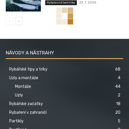
23. 7. 2026
Rybolovné techniky
NÁVODY A NÁSTRAHY
Rybářské tipy a triky
68
Uzly a montáže
4
Montáže
44
Uzly
2
Rybářské začátky
18
Rybaření v zahraničí
20
Partikly
5