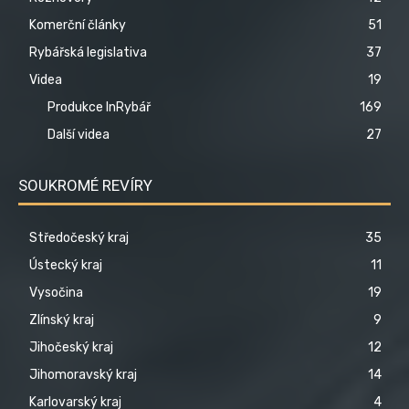
Komerční články
51
Rybářská legislativa
37
Videa
19
Produkce InRybář
169
Další videa
27
SOUKROMÉ REVÍRY
Středočeský kraj
35
Ústecký kraj
11
Vysočina
19
Zlínský kraj
9
Jihočeský kraj
12
Jihomoravský kraj
14
Karlovarský kraj
4