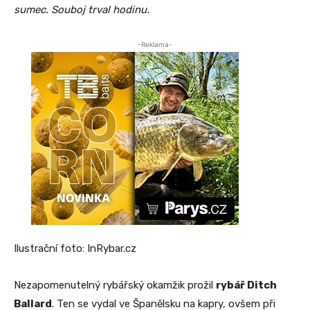
sumec. Souboj trval hodinu.
-Reklama-
Ilustrační foto: InRybar.cz
Nezapomenutelný rybářský okamžik prožil
rybář Ditch
Ballard
. Ten se vydal ve Španělsku na kapry, ovšem při