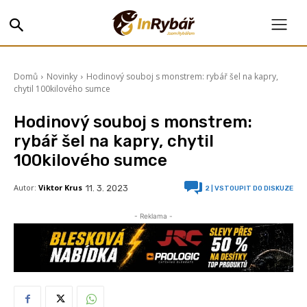
Domů
Novinky
Hodinový souboj s monstrem: rybář šel na kapry,
chytil 100kilového sumce
Hodinový souboj s monstrem:
rybář šel na kapry, chytil
100kilového sumce
Autor:
Viktor Krus
11. 3. 2023
2
| VSTOUPIT DO DISKUZE
- Reklama -