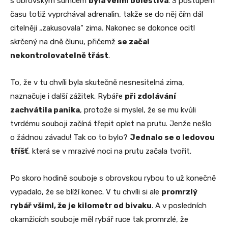
s obrovským sumcem
byla velmi bolestivá
. S postupem
času totiž vyprchával adrenalin, takže se do něj čím dál
citelněji „zakusovala“ zima. Nakonec se dokonce ocitl
skrčený na dně člunu, přičemž
se začal
nekontrolovatelně třást
.
To, že v tu chvíli byla skutečně nesnesitelná zima,
naznačuje i další zážitek. Rybáře
při zdolávání
zachvátila panika
, protože si myslel, že se mu kvůli
tvrdému souboji začíná třepit oplet na prutu. Jenže nešlo
o žádnou závadu! Tak co to bylo?
Jednalo se o ledovou
tříšť
, která se v mrazivé noci na prutu začala tvořit.
Po skoro hodině souboje s obrovskou rybou to už konečně
vypadalo, že se blíží konec. V tu chvíli si ale
promrzlý
rybář všiml, že je kilometr od bivaku
. A v posledních
okamžicích souboje měl rybář ruce tak promrzlé, že