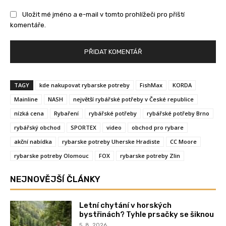
Uložit mé jméno a e-mail v tomto prohlížeči pro příští
komentáře.
TAGY
kde nakupovat rybarske potreby
FishMax
KORDA
Mainline
NASH
největší rybářské potřeby v České republice
nízká cena
Rybaření
rybářské potřeby
rybářské potřeby Brno
rybářský obchod
SPORTEX
video
obchod pro rybare
akční nabídka
rybarske potreby Uherske Hradiste
CC Moore
rybarske potreby Olomouc
FOX
rybarske potreby Zlin
NEJNOVĚJŠÍ ČLÁNKY
Letní chytání v horských
bystřinách? Tyhle prsačky se šiknou
5. 8. 2026