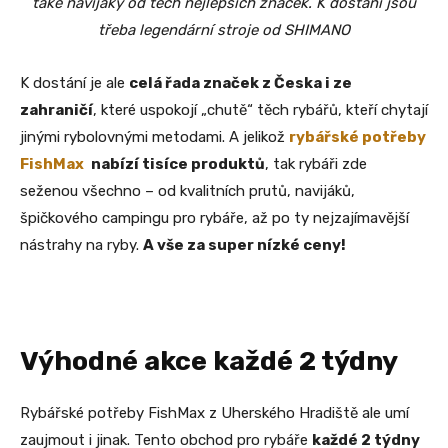
také navijáky od těch nejlepších značek. K dostání jsou
třeba legendární stroje od SHIMANO
K dostání je ale
celá řada značek z Česka i ze
zahraničí
, které uspokojí „chutě“ těch rybářů, kteří chytají
jinými rybolovnými metodami. A jelikož
rybářské potřeby
FishMax
nabízí tisíce produktů
, tak rybáři zde
seženou všechno – od kvalitních prutů, navijáků,
špičkového campingu pro rybáře, až po ty nejzajímavější
nástrahy na ryby.
A vše za super nízké ceny!
Výhodné akce každé 2 týdny
Rybářské potřeby FishMax z Uherského Hradiště ale umí
zaujmout i jinak. Tento obchod pro rybáře
každé 2 týdny