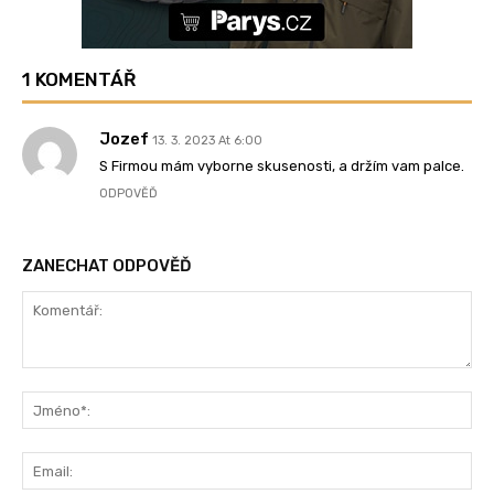
1 KOMENTÁŘ
Jozef
13. 3. 2023 At 6:00
S Firmou mám vyborne skusenosti, a držím vam palce.
ODPOVĚĎ
ZANECHAT ODPOVĚĎ
Komentář:
Jm
Ema