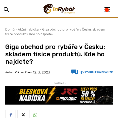
Domů
Akční nabídka
Giga obchod pro rybáře v Česku: skladem
tisíce produktů. Kde ho najdete?
Giga obchod pro rybáře v Česku:
skladem tisíce produktů. Kde ho
najdete?
Autor:
Viktor Krus
12. 3. 2023
1
| VSTOUPIT DO DISKUZE
- Reklama -