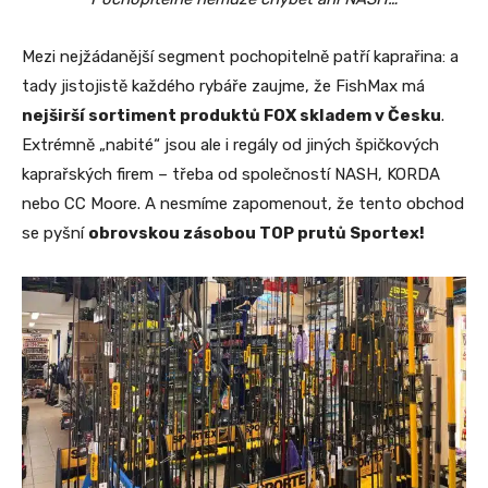
Mezi nejžádanější segment pochopitelně patří kaprařina: a
tady jistojistě každého rybáře zaujme, že FishMax má
nejširší sortiment produktů FOX skladem v Česku
.
Extrémně „nabité“ jsou ale i regály od jiných špičkových
kaprařských firem – třeba od společností NASH, KORDA
nebo CC Moore. A nesmíme zapomenout, že tento obchod
se pyšní
obrovskou zásobou TOP prutů Sportex!