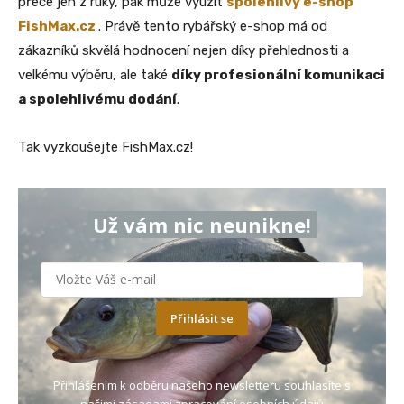
přece jen z ruky, pak může využít
spolehlivý e-shop
FishMax.cz
. Právě tento rybářský e-shop má od
zákazníků skvělá hodnocení nejen díky přehlednosti a
velkému výběru, ale také
díky profesionální komunikaci
a spolehlivému dodání
.
Tak vyzkoušejte FishMax.cz!
Už vám nic neunikne!
Přihlásit se
Přihlášením k odběru našeho newsletteru souhlasíte s