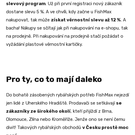
slevový program
. Už při první registraci nový zákazník
dostane slevu 5 %. A ve chvíli, kdy začne u FishMax
nakupovat, tak může
získat věrnostní slevu až 12 %
. A
bacha! Nákupy se sčítají jak při nakupování na e-shopu, tak
na prodejně. Při nakupování na prodejně stačí požádat o
vyžádání plastové věrnostní kartičky.
Pro ty, co to mají daleko
Do bohatě zásobených rybářských potřeb FishMax nejezdí
jen lidé z Uherského Hradiště. Prodavači se setkávají
se
zákazníky ze širokého okolí
, kteří přijíždí z Brna,
Olomouce, Zlína nebo Kroměříže. Jenže ono se není čemu
divit! Takových rybářských obchodů
v Česku prostě moc