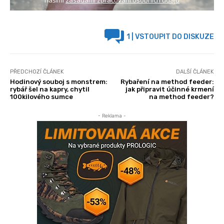
našimi
zásadami zpracování osobních údajů
1
| VSTOUPIT DO DISKUZE
PŘEDCHOZÍ ČLÁNEK
DALŠÍ ČLÁNEK
Hodinový souboj s monstrem:
Rybaření na method feeder:
rybář šel na kapry, chytil
jak připravit účinné krmení
100kilového sumce
na method feeder?
- Reklama -