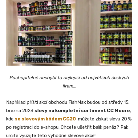
Pochopitelně nechybí to nejlepší od největších českých
firem…
Například příští akcí obchodu FishMax budou od středy 15.
března 2023
slevy na kompletní sortiment CC Moore
,
kde
se slevovým kódem CC20
můžete získat slevu 20 %
po registraci do e-shopu. Chcete ušetřit balík peněz? Pak
určitě využijte této výhodné slevové akce!