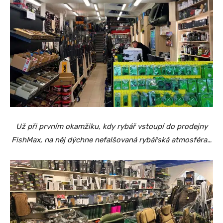
Už při prvním okamžiku, kdy rybář vstoupí do prodejny
FishMax, na něj dýchne nefalšovaná rybářská atmosféra…