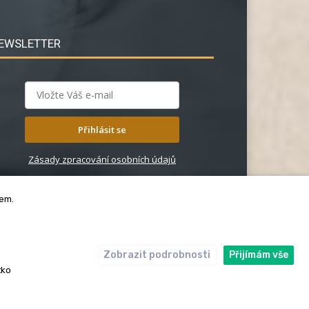
EWSLETTER
Přihlásit se
Zásady zpracování osobních údajů
bem.
Zobrazit podrobnosti
Přijímám vše
ický kodex
Redakce
tko
rská práva. Redakce InRybar.cz.