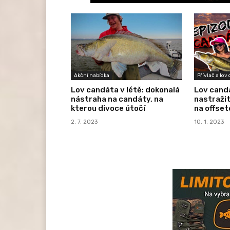
Akční nabídka
Přívlač a lov
Lov candáta v létě: dokonalá
Lov cand
nástraha na candáty, na
nastraži
kterou divoce útočí
na offse
2. 7. 2023
10. 1. 2023