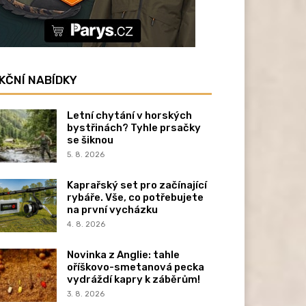
KČNÍ NABÍDKY
Letní chytání v horských
bystřinách? Tyhle prsačky
se šiknou
5. 8. 2026
Kaprařský set pro začínající
rybáře. Vše, co potřebujete
na první vycházku
4. 8. 2026
Novinka z Anglie: tahle
oříškovo-smetanová pecka
vydráždí kapry k záběrům!
3. 8. 2026