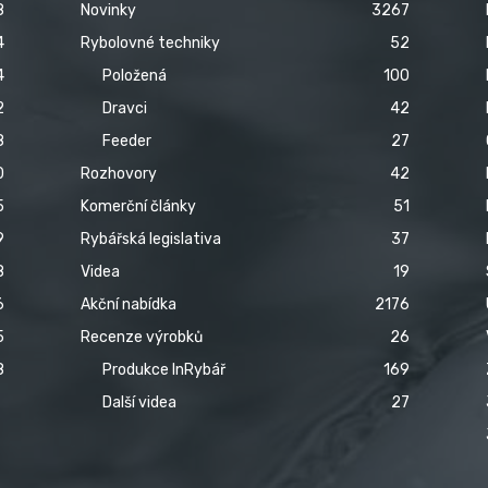
8
Novinky
3267
4
Rybolovné techniky
52
4
Položená
100
2
Dravci
42
8
Feeder
27
0
Rozhovory
42
5
Komerční články
51
9
Rybářská legislativa
37
8
Videa
19
6
Akční nabídka
2176
5
Recenze výrobků
26
8
Produkce InRybář
169
Další videa
27