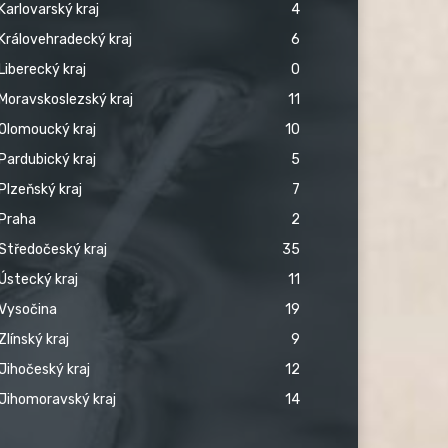
Karlovarský kraj
4
Královehradecký kraj
6
Liberecký kraj
0
Moravskoslezský kraj
11
Olomoucký kraj
10
Pardubický kraj
5
Plzeňský kraj
7
Praha
2
Středočeský kraj
35
Ústecký kraj
11
Vysočina
19
Zlínský kraj
9
Jihočeský kraj
12
Jihomoravský kraj
14