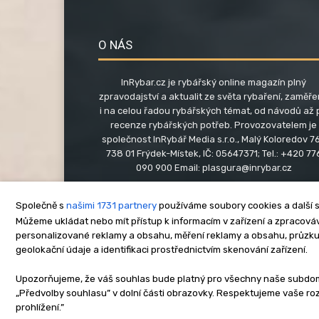
O NÁS
InRybar.cz je rybářský online magazín plný
zpravodajství a aktualit ze světa rybaření, zaměř
i na celou řadou rybářských témat, od návodů až 
recenze rybářských potřeb. Provozovatelem je
společnost InRybář Media s.r.o., Malý Koloredov 76
738 01 Frýdek-Místek, IČ: 05647371; Tel.: +420 77
090 900 Email:
plasgura@inrybar.cz
Společně s
našimi 1731 partnery
používáme soubory cookies a další s
Můžeme ukládat nebo mít přístup k informacím v zařízení a zpracováva
personalizované reklamy a obsahu, měření reklamy a obsahu, průzk
geolokační údaje a identifikaci prostřednictvím skenování zařízení.
O nás
Kontakt
Re
Upozorňujeme, že váš souhlas bude platný pro všechny naše subdomén
„Předvolby souhlasu” v dolní části obrazovky. Respektujeme vaše r
Copyright © www.inrybar.cz 201
prohlížení.”