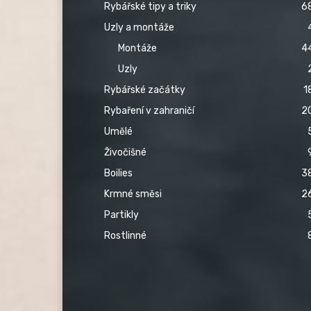
Rybářské tipy a triky
6
Uzly a montáže
Montáže
4
Uzly
Rybářské začátky
1
Rybaření v zahraničí
2
Umělé
Živočišné
Boilies
3
Krmné směsi
2
Partikly
Rostlinné