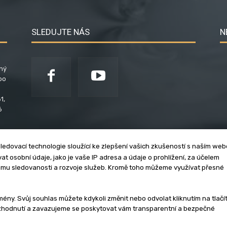
SLEDUJTE NÁS
N
ený
po
1,
6
ledovací technologie sloužící ke zlepšení vašich zkušeností s naším we
t osobní údaje, jako je vaše IP adresa a údaje o prohlížení, za účelem
umu sledovanosti a rozvoje služeb. Kromě toho můžeme využívat přesné
klama
Zásady soukromí
Privacy policy
Cookies
Et
y. Svůj souhlas můžete kdykoli změnit nebo odvolat kliknutím na tlačí
ozhodnutí a zavazujeme se poskytovat vám transparentní a bezpečné
3 - 2026 | Na veškerý materiál, který je zde uveřejněný, se vztahují auto