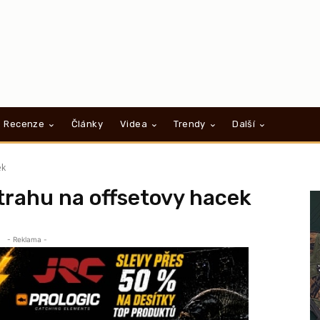
Recenze
Články
Videa
Trendy
Další
ek
strahu na offsetovy hacek
- Reklama -