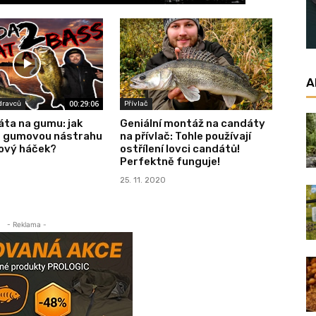
A
00:29:06
 dravců
Přívlač
áta na gumu: jak
Geniální montáž na candáty
t gumovou nástrahu
na přívlač: Tohle používají
tový háček?
ostřílení lovci candátů!
Perfektně funguje!
25. 11. 2020
- Reklama -