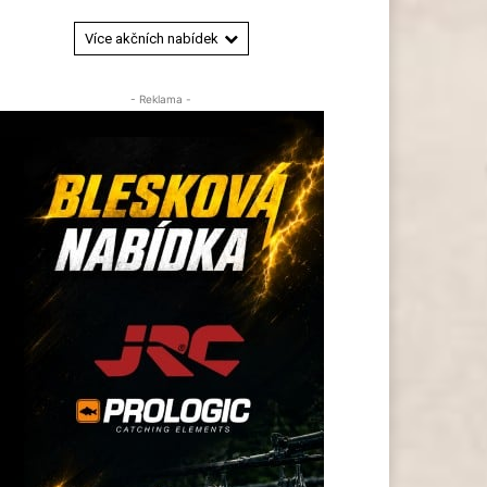
Více akčních nabídek
- Reklama -