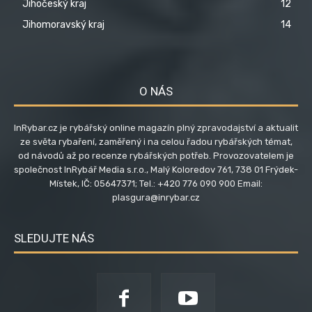
Jihočeský kraj
12
Jihomoravský kraj
14
O NÁS
InRybar.cz je rybářský online magazín plný zpravodajství a aktualit
ze světa rybaření, zaměřený i na celou řadou rybářských témat,
od návodů až po recenze rybářských potřeb. Provozovatelem je
společnost InRybář Media s.r.o., Malý Koloredov 761, 738 01 Frýdek-
Místek, IČ: 05647371; Tel.: +420 776 090 900 Email:
plasgura@inrybar.cz
SLEDUJTE NÁS