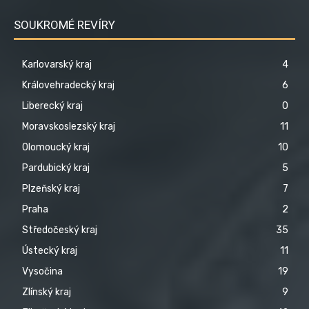
SOUKROMÉ REVÍRY
Karlovarský kraj
4
Královehradecký kraj
6
Liberecký kraj
0
Moravskoslezský kraj
11
Olomoucký kraj
10
Pardubický kraj
5
Plzeňský kraj
7
Praha
2
Středočeský kraj
35
Ústecký kraj
11
Vysočina
19
Zlínský kraj
9