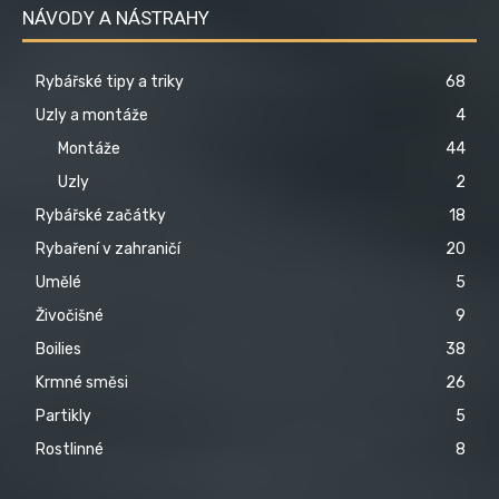
NÁVODY A NÁSTRAHY
Rybářské tipy a triky
68
Uzly a montáže
4
Montáže
44
Uzly
2
Rybářské začátky
18
Rybaření v zahraničí
20
Umělé
5
Živočišné
9
Boilies
38
Krmné směsi
26
Partikly
5
Rostlinné
8