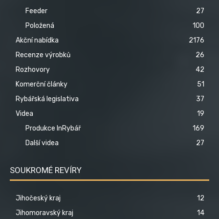
Feeder
27
Položená
100
Akční nabídka
2176
Recenze výrobků
26
Rozhovory
42
Komerční články
51
Rybářská legislativa
37
Videa
19
Produkce InRybář
169
Další videa
27
SOUKROMÉ REVÍRY
Jihočeský kraj
12
Jihomoravský kraj
14