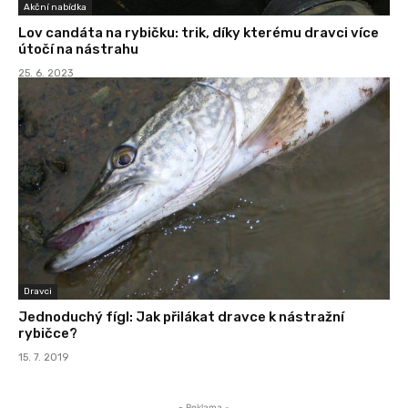
Akční nabídka
Lov candáta na rybičku: trik, díky kterému dravci více
útočí na nástrahu
25. 6. 2023
Dravci
Jednoduchý fígl: Jak přilákat dravce k nástražní
rybičce?
15. 7. 2019
- Reklama -