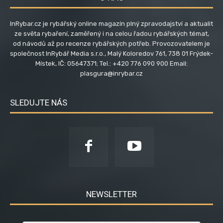
InRybar.cz je rybářský online magazín plný zpravodajství a aktualit
ze světa rybaření, zaměřený i na celou řadou rybářských témat,
od návodů až po recenze rybářských potřeb. Provozovatelem je
společnost InRybář Media s.r.o., Malý Koloredov 761, 738 01 Frýdek-
Místek, IČ: 05647371; Tel.: +420 776 090 900 Email:
plasgura@inrybar.cz
SLEDUJTE NÁS
NEWSLETTER