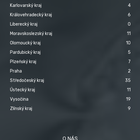
Karlovarský kraj
4
Královehradecký kraj
6
Liberecký kraj
0
Moravskoslezský kraj
11
Olomoucký kraj
10
Pardubický kraj
5
Plzeňský kraj
7
Praha
2
Středočeský kraj
35
Ústecký kraj
11
Vysočina
19
Zlínský kraj
9
O NÁS