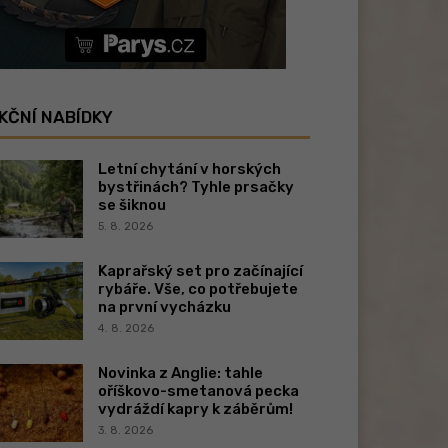
KČNÍ NABÍDKY
Letní chytání v horských
bystřinách? Tyhle prsačky
se šiknou
5. 8. 2026
Kaprařský set pro začínající
rybáře. Vše, co potřebujete
na první vycházku
4. 8. 2026
Novinka z Anglie: tahle
oříškovo-smetanová pecka
vydráždí kapry k záběrům!
3. 8. 2026