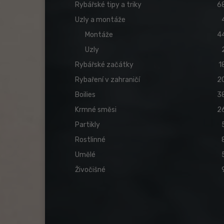
Rybářské tipy a triky
6
Uzly a montáže
Montáže
4
Uzly
Rybářské začátky
1
Rybaření v zahraničí
2
Boilies
3
Krmné směsi
2
Partikly
Rostlinné
Umělé
Živočišné