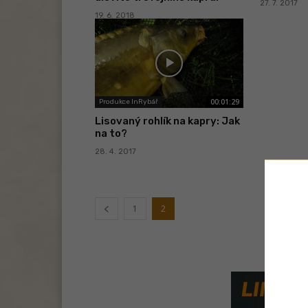
27. 7. 2017
19. 6. 2018
00:01:29
Produkce InRybář
Lisovaný rohlík na kapry: Jak
na to?
28. 4. 2017
1
2