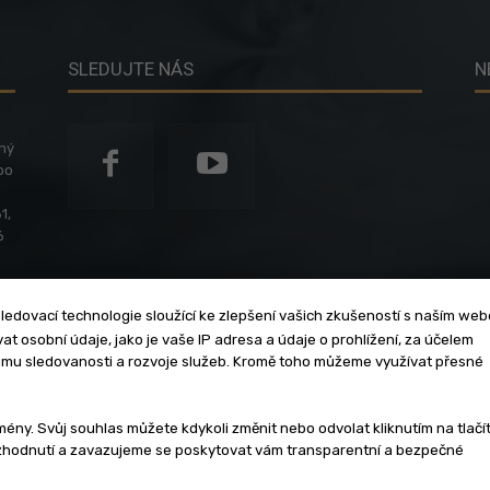
SLEDUJTE NÁS
N
ený
po
1,
6
ledovací technologie sloužící ke zlepšení vašich zkušeností s naším we
t osobní údaje, jako je vaše IP adresa a údaje o prohlížení, za účelem
umu sledovanosti a rozvoje služeb. Kromě toho můžeme využívat přesné
klama
Zásady soukromí
Privacy policy
Cookies
Et
y. Svůj souhlas můžete kdykoli změnit nebo odvolat kliknutím na tlačí
ozhodnutí a zavazujeme se poskytovat vám transparentní a bezpečné
3 - 2026 | Na veškerý materiál, který je zde uveřejněný, se vztahují auto