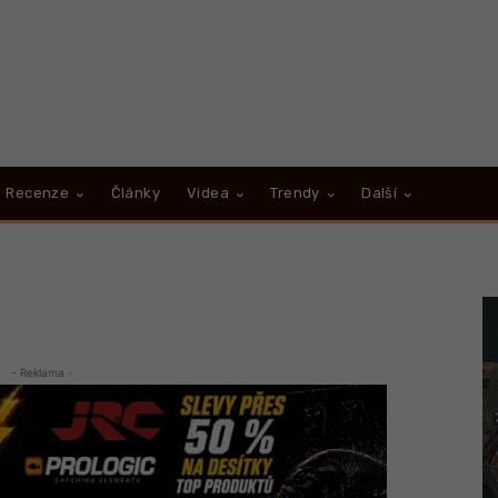
Recenze
Články
Videa
Trendy
Další
- Reklama -