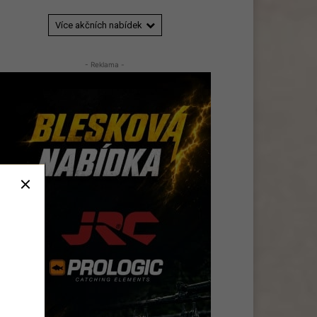
Více akčních nabídek
- Reklama -