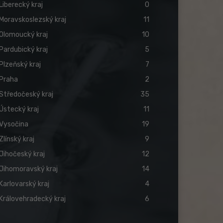
Liberecký kraj
0
Moravskoslezský kraj
11
Olomoucký kraj
10
Pardubický kraj
5
Plzeňský kraj
7
Praha
2
Středočeský kraj
35
Ústecký kraj
11
Vysočina
19
Zlínský kraj
9
Jihočeský kraj
12
Jihomoravský kraj
14
Karlovarský kraj
4
Královehradecký kraj
6