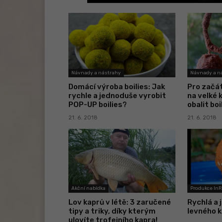
Návnady a nástrahy
Návnady a n
Domácí výroba boilies: Jak
Pro začát
rychle a jednoduše vyrobit
na velké 
POP-UP boilies?
obalit boi
21. 6. 2018
21. 6. 2018
Akční nabídka
Produkce In
Lov kaprů v létě: 3 zaručené
Rychlá a
tipy a triky, díky kterým
levného k
ulovíte trofejního kapra!