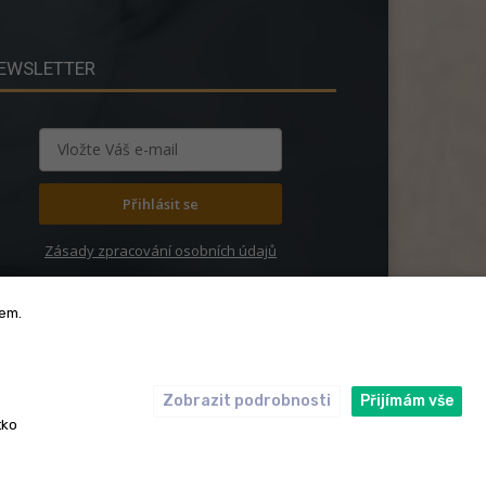
EWSLETTER
Přihlásit se
Zásady zpracování osobních údajů
bem.
Zobrazit podrobnosti
Přijímám vše
ický kodex
Redakce
tko
rská práva. Redakce InRybar.cz.