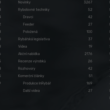
8
Novinky
3267
4
Rybolovné techniky
52
4
Dravci
42
2
Feeder
27
8
Položená
100
0
Rybářská legislativa
37
8
Videa
19
6
Akční nabídka
2176
5
Recenze výrobků
26
8
Rozhovory
42
5
Komerční články
51
9
Produkce InRybář
169
Další videa
27