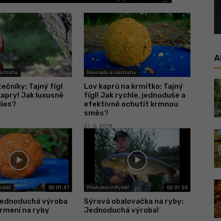
A
ástrahy
Návnady a nástrahy
ečníky: Tajný fígl
Lov kaprů na krmítko: Tajný
kapry! Jak luxusně
fígl! Jak rychle, jednoduše a
lies?
efektivně ochutit krmnou
směs?
21. 6. 2018
00:01:47
00:01:50
Rybář
Produkce InRybář
 jednoduchá výroba
Sýrová obalovačka na ryby:
rmení na ryby
Jednoduchá výroba!