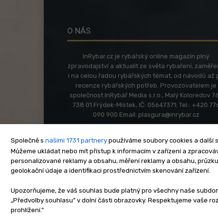
O NÁS
InRybar.cz je rybářský online magazín plný
zpravodajství a aktualit ze světa rybaření, zaměř
i na celou řadou rybářských témat, od návodů až 
recenze rybářských potřeb. Provozovatelem je
společnost InRybář Media s.r.o., Malý Koloredov 76
738 01 Frýdek-Místek, IČ: 05647371; Tel.: +420 77
090 900 Email:
plasgura@inrybar.cz
Společně s
našimi 1731 partnery
používáme soubory cookies a další s
Můžeme ukládat nebo mít přístup k informacím v zařízení a zpracováva
personalizované reklamy a obsahu, měření reklamy a obsahu, průzk
geolokační údaje a identifikaci prostřednictvím skenování zařízení.
O nás
Kontakt
Re
Upozorňujeme, že váš souhlas bude platný pro všechny naše subdomén
„Předvolby souhlasu” v dolní části obrazovky. Respektujeme vaše r
Copyright © www.inrybar.cz 201
prohlížení.”