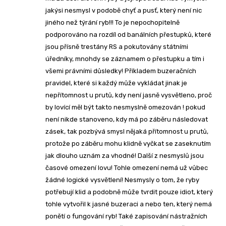
jakýsi nesmysl v podobě chyť a pusť, který není nic
jiného než týrání ryb!!! To je nepochopitelně
podporováno na rozdíl od banálních přestupků, které
jsou přísně trestány RS a pokutovány státními
úředníky, mnohdy se záznamem o přestupku a tím i
všemi právními důsledky! Příkladem buzeračních
pravidel, které si každý může vykládat jinak je
nepřítomnost u prutů, kdy není jasně vysvětleno, proč
by lovící měl být takto nesmyslně omezován ! pokud
není nikde stanoveno, kdy má po záběru následovat
zásek, tak pozbývá smysl nějaká přítomnost u prutů,
protože po záběru mohu klidně vyčkat se zaseknutím
jak dlouho uznám za vhodné! Další z nesmyslů jsou
časové omezení lovu! Tohle omezení nemá už vůbec
žádné logické vysvětlení! Nesmysly o tom, že ryby
potřebují klid a podobně může tvrdit pouze idiot, který
tohle vytvořil k jasné buzeraci a nebo ten, který nemá
ponětí o fungování ryb! Také zapisování nástražních