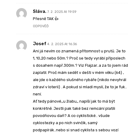
Sláva.
7. 2. 2025 At 19:59
Přesně TAK 👍
ODPOVĚĎ
Josef
4. 2. 2025 At 16:36
Ani já nevím co znamená přítomnost u prutů. Je to
1, 10,20 nebo 50m.? Proč se tedy vyrábí příposlech
s dosahem např.300m.? Viz Flajzar..a za to jsem rád
zaplatil. Proč mám sedět v dešti v mém věku (64) ,
ale jde o každého slušného rybáře (nikdo nevyhrál
zdraví v loterii) . A pokud si mladí myslí, že to je fuk..
není.
Ať tedy pánové,,u žlabu,, napíší jak to má být
konkrétně. Jestli pak také bez remcání platili
povodňovou daň? A co cyklistické.. všude
cyklostezky a po nich svinčík, samý
podpapírák..nebo si snad cyklista s sebou vozí