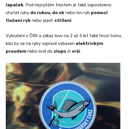
lapaček
. Pod nejvyšším trestem je také zapovězeno
chytat ryby
do rukou, do ok
nebo lov ryb
pomocí
tlučení ryb
nebo jejich
střílení
.
Vyloučení z ČRS a zákaz lovu na 2 až 5 let také hrozí tomu,
kdo by se na ryby vypravil vybaven
elektrickým
proudem
nebo lovil do
slupů
či
vrší
.