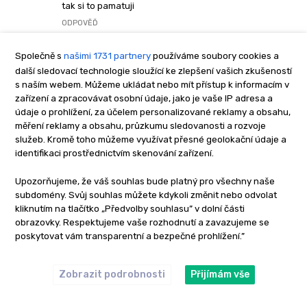
tak si to pamatuji
ODPOVĚĎ
Společně s
našimi 1731 partnery
používáme soubory cookies a
Ondřej
17. 2. 2025 At 20:49
další sledovací technologie sloužící ke zlepšení vašich zkušeností
Proč musím mít metr když ryby neberu?
s naším webem. Můžeme ukládat nebo mít přístup k informacím v
ODPOVĚĎ
zařízení a zpracovávat osobní údaje, jako je vaše IP adresa a
údaje o prohlížení, za účelem personalizované reklamy a obsahu,
měření reklamy a obsahu, průzkumu sledovanosti a rozvoje
Petr
17. 3. 2025 At 18:49
služeb. Kromě toho můžeme využívat přesné geolokační údaje a
identifikaci prostřednictvím skenování zařízení.
Zásadně chytám ryby,když mám chuť nebo hlad.
Samozřejmě do ruky. Nevím odkud by mě chtěl kdo
Upozorňujeme, že váš souhlas bude platný pro všechny naše
vylučovat. Mám za 15 minut hotovo.
subdomény. Svůj souhlas můžete kdykoli změnit nebo odvolat
ODPOVĚĎ
kliknutím na tlačítko „Předvolby souhlasu” v dolní části
obrazovky. Respektujeme vaše rozhodnutí a zavazujeme se
poskytovat vám transparentní a bezpečné prohlížení.”
Pepa
16. 5. 2025 At 13:21
Ptám se co hrozí členu RS když se neprokáže
Zobrazit podrobnosti
Přijímám vše
průkazem stalo se to opakovaně a tvrdí že ukáže jen
na vyžádání. To muže úřední osoba porušovat zákon.