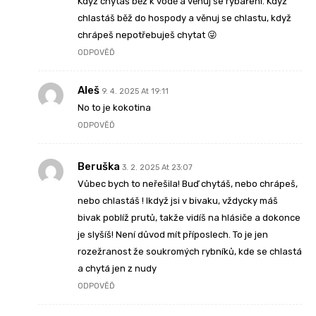
Když chytáš běž k vodě a věnuj se rybaření. Když
chlastáš běž do hospody a věnuj se chlastu, když
chrápeš nepotřebuješ chytat 😜
ODPOVĚĎ
Aleš
9. 4. 2025 At 19:11
No to je kokotina
ODPOVĚĎ
Beruška
3. 2. 2025 At 23:07
Vůbec bych to neřešila! Buď chytáš, nebo chrápeš,
nebo chlastáš ! Ikdyž jsi v bivaku, vždycky máš
bivak poblíž prutů, takže vidíš na hlásiče a dokonce
je slyšíš! Není důvod mít příposlech. To je jen
rozežranost že soukromých rybníků, kde se chlastá
a chytá jen z nudy
ODPOVĚĎ