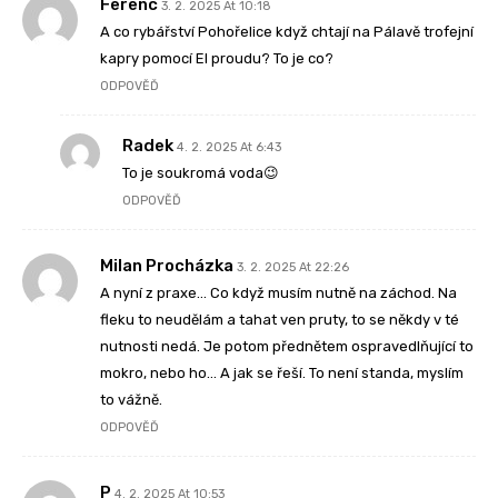
Ferenc
3. 2. 2025 At 10:18
A co rybářství Pohořelice když chtají na Pálavě trofejní
kapry pomocí El proudu? To je co?
ODPOVĚĎ
Radek
4. 2. 2025 At 6:43
To je soukromá voda😉
ODPOVĚĎ
Milan Procházka
3. 2. 2025 At 22:26
A nyní z praxe… Co když musím nutně na záchod. Na
fleku to neudělám a tahat ven pruty, to se někdy v té
nutnosti nedá. Je potom přednětem ospravedlňující to
mokro, nebo ho… A jak se řeší. To není standa, myslím
to vážně.
ODPOVĚĎ
P
4. 2. 2025 At 10:53