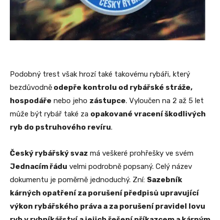
Podobný trest však hrozí také takovému rybáři, který
bezdůvodně
odepře kontrolu od rybářské stráže,
hospodáře
nebo jeho
zástupce
. Vyloučen na 2 až 5 let
může být rybář také za
opakované vracení škodlivých
ryb do pstruhového revíru
.
Český rybářský svaz
má veškeré prohřešky ve svém
Jednacím řádu
velmi podrobně popsaný. Celý název
dokumentu je poměrně jednoduchý. Zní:
Sazebník
kárných opatření za porušení předpisů upravující
výkon rybářského práva a za porušení pravidel lovu
ryb v rybníkářství a jejich řešení příkazcem a kárným