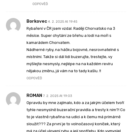
ODPOVĚĎ
Borkovec
4. 2. 2025 At 19:45
Rybaření v ČR jsem vzdal. Raději Chorvatsko na 3
měsíce. Super chytání ze břehu a lodí na moři s
kamarádem Chorvatem.
Nádherné ryby, na háčku bojovné, nesrovnatelné s
místními. Takže si dál lidi buzerujte, trestejte, vy
mýšlejte nesmysly, nejlépe na na každém revíru
nějakou změnu, já vám na to tady kašlu. !!
ODPOVĚĎ
ROMAN
7. 2. 2025 At 19:03
Opravdu by mne zajímalo, kdo a za jakým účelem tvoří
tyhle nesmyslně buzerační pravidla a tresty k nim?! Co
to je vlastně rybařina na udici a k čemu má primárně
sloužit??? Za první je to volnočasový koníček, který
má za účel ulovení ryby a její spotřebu. Kdo vymyslel