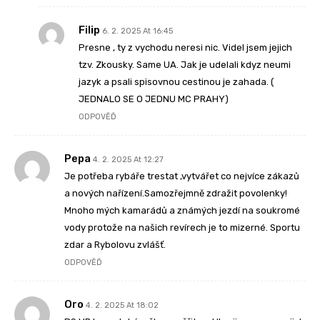
Filip
6. 2. 2025 At 16:45
Presne , ty z vychodu neresi nic. Videl jsem jejich
tzv. Zkousky. Same UA. Jak je udelali kdyz neumi
jazyk a psali spisovnou cestinou je zahada. (
JEDNALO SE O JEDNU MC PRAHY)
ODPOVĚĎ
Pepa
4. 2. 2025 At 12:27
Je potřeba rybáře trestat ,vytvářet co nejvíce zákazů
a nových nařízení.Samozřejmně zdražit povolenky!
Mnoho mých kamarádů a známých jezdí na soukromé
vody protože na našich revírech je to mizerné. Sportu
zdar a Rybolovu zvlášť.
ODPOVĚĎ
Oro
4. 2. 2025 At 18:02