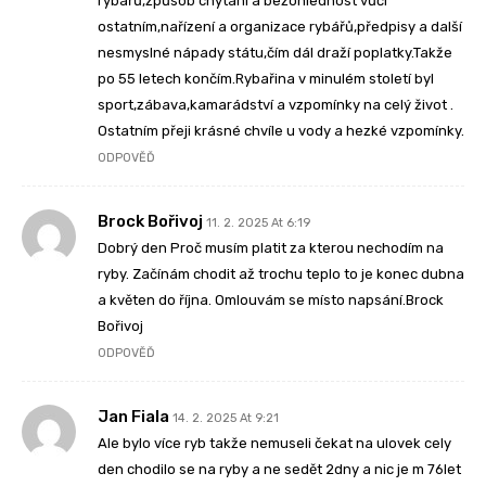
rybářů,způsob chytání a bezohlednost vůči
ostatním,nařízení a organizace rybářů,předpisy a další
nesmyslné nápady státu,čím dál draží poplatky.Takže
po 55 letech končím.Rybařina v minulém století byl
sport,zábava,kamarádství a vzpomínky na celý život .
Ostatním přeji krásné chvíle u vody a hezké vzpomínky.
ODPOVĚĎ
Brock Bořivoj
11. 2. 2025 At 6:19
Dobrý den Proč musím platit za kterou nechodím na
ryby. Začínám chodit až trochu teplo to je konec dubna
a květen do října. Omlouvám se místo napsání.Brock
Bořivoj
ODPOVĚĎ
Jan Fiala
14. 2. 2025 At 9:21
Ale bylo více ryb takže nemuseli čekat na ulovek cely
den chodilo se na ryby a ne sedět 2dny a nic je m 76let