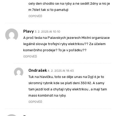
cely den chodilo se na ryby a ne sedět 2dny a nic je
m 76let tak si to pamatuji
ODPOVĚĎ
Plavy
3. 2. 2025 At 10:10
A proč teda na Palavskych jezerech Místní organizace
legálně slovuje trofejní ryby elektrikou?? Za účelem
komerčního prodeje? To je v pořádku??
ODPOVĚĎ
Ondrašek
4. 2. 2025 At 18:43
Tuk na hlavičku, toto se děje unas na Dyjí 6 je to
skromný rybník kde se platí deni 350 Kč. A samy
tam jezdí lodí a chytají ryby elektrikou , a mají tam
maso kombinát na ryby.
ODPOVĚĎ