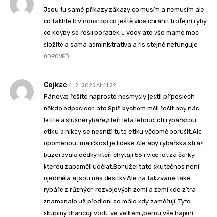
Jsou tu samé příkazy zákazy co musím a nemusím ale
co takhle lov nonstop co ještě více chránit trofejní ryby
co kdyby se řešil pořádek u vody atd vše máme moc
složité a sama administrativa a ris stejně nefunguje
ODPOVĚĎ
Cejkac
4. 2. 2025 At 11:22
Pánovæ řešíte naprostë nesmysly jestli příposlech
někdo odposlech atd.Spíš bychom měli řešit aby nás
letité a slušnérybáře,kteří léta letoucí ctí rybářskou
etiku a nikdy se nesnížì tuto etiku vědomě porušit.Ale
opomenout maličkost je lideké.Ale aby rybářská stráž
buzerovala,dědky kteří chytajì 55 i více let za čárky
kterou zapoměli udělat.Bohužel tato skutečnos není
ojedinělá a jsou nás desítky.Ale na takzvané také
rybáře z různých rozvojových zemí a zemí kde zítra
znamenalo už předloni se málo kdy zaměřují. Tyto
skupiny drancují vodu ve velkém ,berou vše hájení