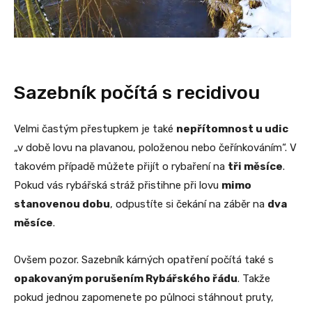
Sazebník počítá s recidivou
Velmi častým přestupkem je také
nepřítomnost u udic
„v době lovu na plavanou, položenou nebo čeřínkováním“. V
takovém případě můžete přijít o rybaření na
tři měsíce
.
Pokud vás rybářská stráž přistihne při lovu
mimo
stanovenou dobu
, odpustíte si čekání na záběr na
dva
měsíce
.
Ovšem pozor. Sazebník kárných opatření počítá také s
opakovaným porušením Rybářského řádu
. Takže
pokud jednou zapomenete po půlnoci stáhnout pruty,