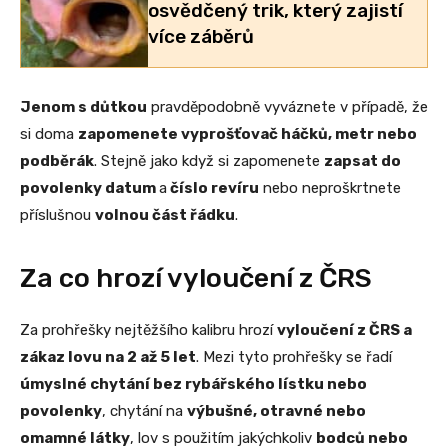
osvědčený trik, který zajistí
více záběrů
Jenom s důtkou
pravděpodobně vyváznete v případě, že
si doma
zapomenete vyprošťovač háčků, metr nebo
podběrák
. Stejně jako když si zapomenete
zapsat do
povolenky datum
a
číslo revíru
nebo neproškrtnete
příslušnou
volnou část řádku
.
Za co hrozí vyloučení z ČRS
Za prohřešky nejtěžšího kalibru hrozí
vyloučení z ČRS a
zákaz lovu na 2 až 5 let
. Mezi tyto prohřešky se řadí
úmyslné chytání bez rybářského lístku nebo
povolenky
, chytání na
výbušné, otravné nebo
omamné látky
, lov s použitím jakýchkoliv
bodců nebo