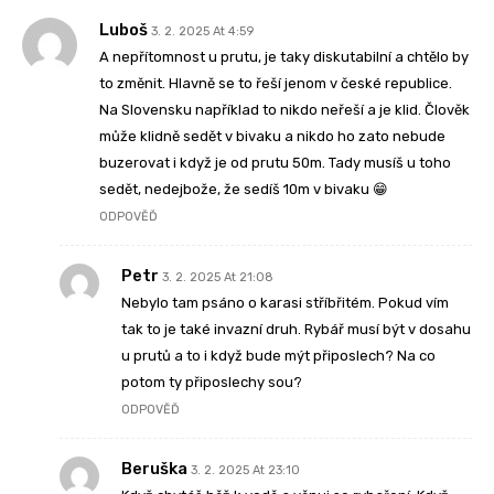
Luboš
3. 2. 2025 At 4:59
A nepřítomnost u prutu, je taky diskutabilní a chtělo by
to změnit. Hlavně se to řeší jenom v české republice.
Na Slovensku například to nikdo neřeší a je klid. Člověk
může klidně sedět v bivaku a nikdo ho zato nebude
buzerovat i když je od prutu 50m. Tady musíš u toho
sedět, nedejbože, že sedíš 10m v bivaku 😁
ODPOVĚĎ
Petr
3. 2. 2025 At 21:08
Nebylo tam psáno o karasi stříbřitém. Pokud vím
tak to je také invazní druh. Rybář musí být v dosahu
u prutů a to i když bude mýt připoslech? Na co
potom ty připoslechy sou?
ODPOVĚĎ
Beruška
3. 2. 2025 At 23:10