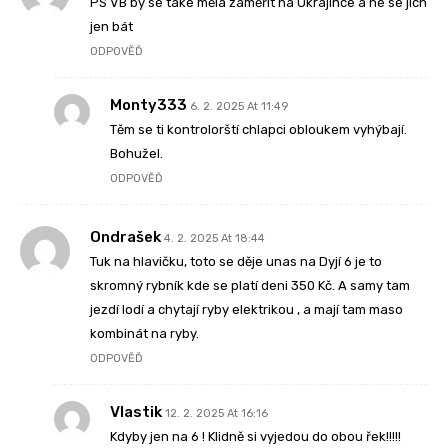
PS VB by se také měla zaměřit na Ukrajince a ne se jich
jen bát
ODPOVĚĎ
Monty333
6. 2. 2025 At 11:49
Těm se ti kontrolorští chlapci obloukem vyhýbají.
Bohužel.
ODPOVĚĎ
Ondrašek
4. 2. 2025 At 18:44
Tuk na hlavičku, toto se děje unas na Dyjí 6 je to
skromný rybník kde se platí deni 350 Kč. A samy tam
jezdí lodí a chytají ryby elektrikou , a mají tam maso
kombinát na ryby.
ODPOVĚĎ
Vlastik
12. 2. 2025 At 16:16
Kdyby jen na 6 ! Klidně si vyjedou do obou řek!!!!!