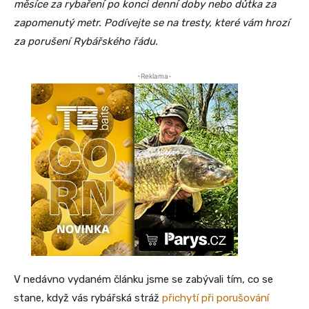
měsíce za rybaření po konci denní doby nebo důtka za
zapomenutý metr. Podívejte se na tresty, které vám hrozí
za porušení Rybářského řádu.
-Reklama-
V nedávno vydaném článku jsme se zabývali tím, co se
stane, když vás rybářská stráž
přichytí při porušování