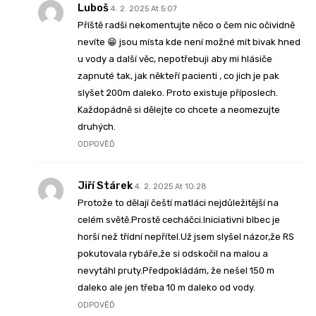
Luboš
4. 2. 2025 At 5:07
Příště radši nekomentujte něco o čem nic očividně
nevíte 😁 jsou místa kde není možné mít bivak hned
u vody a další věc, nepotřebuji aby mi hlásiče
zapnuté tak, jak někteří pacienti , co jich je pak
slyšet 200m daleko. Proto existuje příposlech.
Každopádně si dělejte co chcete a neomezujte
druhých.
ODPOVĚĎ
Jiří Stárek
4. 2. 2025 At 10:28
Protože to dělají čeští matláci nejdůležitější na
celém světě.Prostě cecháčci.Iniciativni blbec je
horší než třídní nepřítel.Už jsem slyšel názor,že RS
pokutovala rybáře,že si odskočil na malou a
nevytáhl pruty.Předpokládám, že nešel 150 m
daleko ale jen třeba 10 m daleko od vody.
ODPOVĚĎ