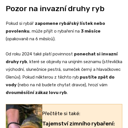
Pozor na invazní druhy ryb
Pokud si rybář
zapomene rybářský lístek nebo
povolenku
, může přijít o rybaření na
3 měsíce
(opakovaně na 6 měsíců).
Od roku 2024 také platí povinnost
ponechat si invazní
druhy ryb
, které se objevily na unijním seznamu (střevlička
východní, slunečnice pestrá, sumeček černý a hlavačkovec
Glenův). Pokud některou z těchto ryb
pustíte zpět do
vody
(nebo na ně budete chytat dravce), hrozí vám
dvouměsíční zákaz lovu ryb
.
Přečtěte si také:
Tajemství zimního rybaření: