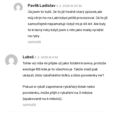
Pavlík Ladislav
3. 2. 2025 At 20:36
Já jsem to tušil. Je to již hodně starý způsob,ale
můj strýc ho na Labi kdysi ještě provozoval. Já to již
samozřejmě nepamatuji i když mi je 65 let. Ale byly
to krásný roky když jsem s ním jako malej vyrážel
na ryby .
ODPOVĚĎ
Luboš
3. 2. 2025 At 4:52
Tohle viz níže mi přijde už jako totální kravina, protože
existuje RIS kde je to všechno je. Takže stačí pak
ukázat, číslo rybářského lístků a číslo povolenky ne?
Pokud si rybář zapomene rybářský lístek nebo
povolenku, může přijít o rybaření na 3 měsíce
(opakovaně na 6 měsíců).
ODPOVĚĎ