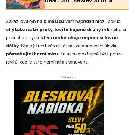
Gear: prut se slevou 61 %
Zákaz lovu ryb na
6 měsíců
vám například hrozí, pokud
chytáte na tři pruty, lovíte hájené
druhy ryb
nebo si
ponecháte rybu, která
nedosahuje nejmenší lovné
délky
. Stejný trest vás ale čeká i za ponechání úlovku
přesahující horní míru
. To se samozřejmě týká pouze
revírů, kde je tato horní míra stanovena.
- Reklama -