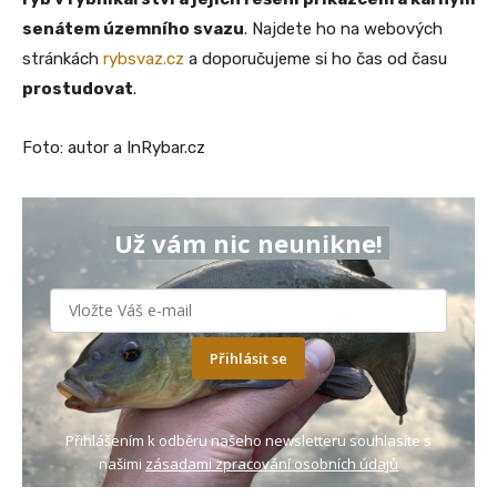
senátem územního svazu
. Najdete ho na webových
stránkách
rybsvaz.cz
a doporučujeme si ho čas od času
prostudovat
.
Foto: autor a InRybar.cz
Už vám nic neunikne!
Přihlásit se
Přihlášením k odběru našeho newsletteru souhlasíte s
našimi
zásadami zpracování osobních údajů