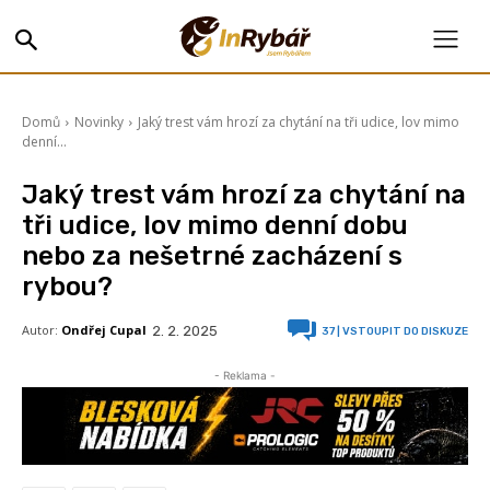
Domů
Novinky
Jaký trest vám hrozí za chytání na tři udice, lov mimo
denní...
Jaký trest vám hrozí za chytání na
tři udice, lov mimo denní dobu
nebo za nešetrné zacházení s
rybou?
Autor:
Ondřej Cupal
2. 2. 2025
37
| VSTOUPIT DO DISKUZE
- Reklama -