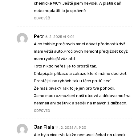
chemické WC? Ještě jsem neviděl. A platili daň
nebo neplatili…b je správně.
ODPOVĚĎ
Petr
6. 2. 2025 At 9:01
A co takhle,proč bych mnel dávat přednost když
mam větší auto.Proč bych nemohl předjíždět když
mam rychlejší vůz atd..
Toto nikdo neřeší je to prostě tak.
Chlapi,pár příkazu a zakazu které máme dodržet.
Prostě jsi na rybách tak u těch prutů seď.
Že máš bivak? Tak to je jen pro tvé pohodlí.
Jsme moc rozmazleni naší otcové a dědove možna
nemneli ani deštnik a seděli na malých židličkach.
ODPOVĚĎ
Jan Fiala
14. 2. 2025 At 9:20
Ale bylo více ryb takže nemuseli čekat na ulovek