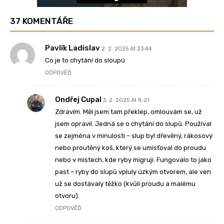
37 KOMENTÁŘE
Pavlík Ladislav
2. 2. 2025 At 23:44
Co je to chytání do sloupú
ODPOVĚĎ
Ondřej Cupal
3. 2. 2025 At 8:21
Zdravím. Měl jsem tam překlep, omlouvám se, už
jsem opravil. Jedná se o chytání do slupů. Používal
se zejména v minulosti – slup byl dřevěný, rákosový
nebo proutěný koš, který se umisťoval do proudu
nebo v místech, kde ryby migrují. Fungovalo to jako
past – ryby do slupů vpluly úzkým otvorem, ale ven
už se dostávaly těžko (kvůli proudu a malému
otvoru).
ODPOVĚĎ