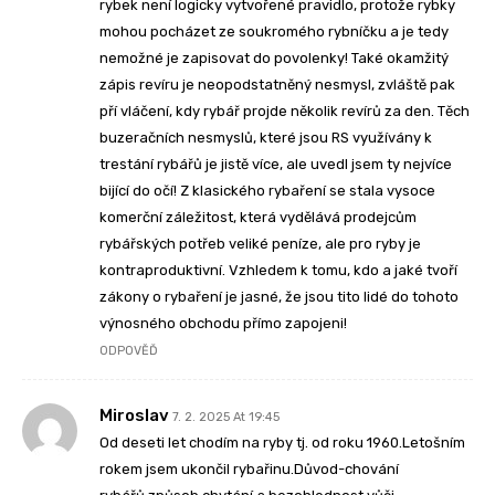
rybek není logicky vytvořené pravidlo, protože rybky
mohou pocházet ze soukromého rybníčku a je tedy
nemožné je zapisovat do povolenky! Také okamžitý
zápis revíru je neopodstatněný nesmysl, zvláště pak
pří vláčení, kdy rybář projde několik revírů za den. Těch
buzeračních nesmyslů, které jsou RS využívány k
trestání rybářů je jistě více, ale uvedl jsem ty nejvíce
bijící do očí! Z klasického rybaření se stala vysoce
komerční záležitost, která vydělává prodejcům
rybářských potřeb veliké peníze, ale pro ryby je
kontraproduktivní. Vzhledem k tomu, kdo a jaké tvoří
zákony o rybaření je jasné, že jsou tito lidé do tohoto
výnosného obchodu přímo zapojeni!
ODPOVĚĎ
Miroslav
7. 2. 2025 At 19:45
Od deseti let chodím na ryby tj. od roku 1960.Letošním
rokem jsem ukončil rybařinu.Důvod-chování