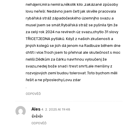
nehájení,míra nemíra,několik kilo ,zakázané způsoby
lovu neřeší. Nedávno jsem četl jak skvěle pracovala
rybářská stráž západočeského územnįho svazu a
musel jsem se smát.Rybářská stráž se pyšnila tįm že
za celý rok 2024 na revírech úz svazu,chytlo 31 slovy
TŘICETJEDNA pytláků. Když z našich zkušenosti a
jiných kolegů se jich dá jenom na Radbuze během dne
chtít i více.Troch jsem to přehnal ale skutečnost s moc
neliši.Dědkům za čárku navrhnou vyloučenį že
svazu,nedej bože snad i trest smrti,ale menšiny z
rozvojových zemí budou tolerovat .Toto bychom měli
řešit a ne přposlechy.Lovu zdar
.
ODPOVĚĎ
Ales
4. 2. 2025 At 19:48
👍👍👍
ODPOVĚĎ