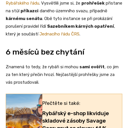
Rybářského řádu
. Vysvětlili jsme si, že
prohřešek
přistane
na stůl
příkazci
daného územního svazu, případně
kárnému senátu
. Obě tyto instance se při prokázání
porušení pravidel řídí
Sazebníkem kárných opatření
,
který je součástí
Jednacího řádu ČRS
.
6 měsíců bez chytání
Znamená to tedy, že rybáři si mohou
sami ověřit
, co jim
za ten který přečin hrozí. Nejčastější prohřešky jsme za
vás prostudovali.
Přečtěte si také:
Rybářský e-shop likviduje
skladové zásoby Savage