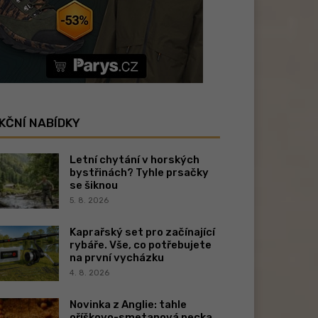
KČNÍ NABÍDKY
Letní chytání v horských
bystřinách? Tyhle prsačky
se šiknou
5. 8. 2026
Kaprařský set pro začínající
rybáře. Vše, co potřebujete
na první vycházku
4. 8. 2026
Novinka z Anglie: tahle
oříškovo-smetanová pecka