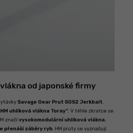
vlákna od japonské firmy
hytávky
Savage Gear Prut SGS2 Jerkbait
.
„HM uhlíková vlákna Toray“
. V téhle zkratce se
HM značí
vysokomodulární uhlíková vlákna
,
pe přenáší záběry ryb
. HM pruty se vyznačují