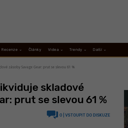
Recenze
Články
Videa
Trendy
Další
adové zásoby Savage Gear: prut se slevou 61 %
ikviduje skladové
r: prut se slevou 61 %
0
| VSTOUPIT DO DISKUZE