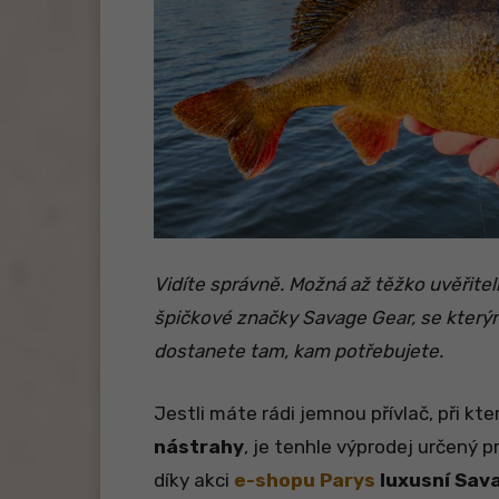
Vidíte správně. Možná až těžko uvěřitel
špičkové značky Savage Gear, se kterým
dostanete tam, kam potřebujete.
Jestli máte rádi jemnou přívlač, při kt
nástrahy
, je tenhle výprodej určený 
díky akci
e-shopu Parys
luxusní Sav