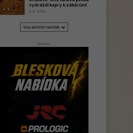
vydráždí kapry k záběrům!
3. 8. 2026
Více akčních nabídek
- Reklama -