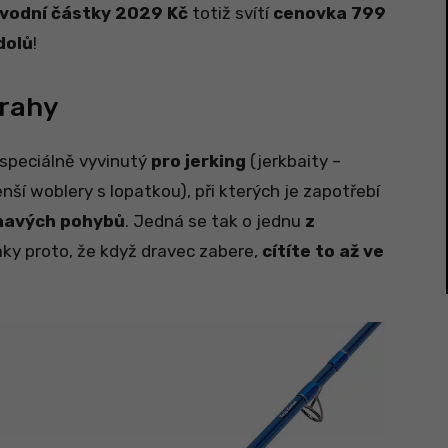
vodní částky 2029 Kč
totiž svítí
cenovka 799
dolů
!
trahy
 speciálně vyvinutý
pro jerking
(jerkbaity –
nší woblery s lopatkou), při kterých je zapotřebí
havých pohybů
. Jedná se tak o jednu
z
aky proto, že když dravec zabere,
cítíte to až ve