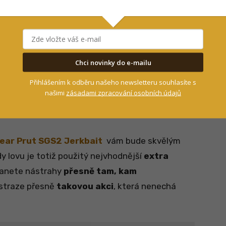
Chci novinky do e-mailu
dánské značky
, která se
specializuje přímo
Přihlášením k odběru našeho newsletteru souhlasíte s
našimi
zásadami zpracování osobních údajů
ší nástrahy – ať pro oblíbené
gumy
nebo třeba
ear Prut SGS2 Jerkbait
vám bude skvělým
 lovu je totiž použitý nejvhodnější
extra
tanete nástrahy
přesně tam, kam
ástraze přesně
takovou akci
, která nenechá