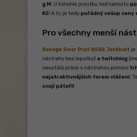
g M
. U tohohle proutku teď namísto
pů
Kč
! A to je tedy
pořádný sešup ceny 
Pro všechny menší nás
Savage Gear Prut SGS2 Jerkbait
je
nástrahy bez lopatky)
a twitching
(me
neustálá práce s nástrahou pomocí
tr
nejatraktivnějších forem vláčení
. T
svojí páteři!