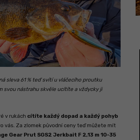
ná sleva 61 % teď svítí u vláčecího proutku
 svou nástrahu skvěle ucítíte a vždycky ji
eré v rukách
cítíte každý dopad a každý pohyb
pro vás. Za zlomek původní ceny teď můžete mít
age Gear Prut SGS2 Jerkbait F 2,13 m 10-35