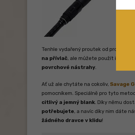
Tenhle vydařený proutek od prověřené
na přívlač
, ale můžete použít i pro dal
povrchové nástrahy
.
Ať už ale chytáte na cokoliv,
Savage G
pomocníkem. Speciálně pro tyto metody
citlivý a jemný blank
. Díky němu dos
potřebujete
, a navíc díky nim dáte n
žádného dravce v klidu
!