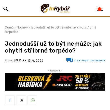
Domů
Novinky
Jednodušší už to být nemůže: jak chytit stříbrné
torpédo?
Jednodušší už to být nemůže: jak
chytit stříbrné torpédo?
Autor:
Jiří Mráz
15. 6. 2026
1
| VSTOUPIT DO DISKUZE
- Reklama -