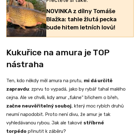
NOVINKA z dílny Tomáše
Blažka: tahle žlutá pecka
bude hitem letních lovů!
Kukuřice na amura je TOP
nástraha
Ten, kdo někdy měl amura na prutu,
mi dá určitě
zapravdu
: zprvu to vypadá, jako by rybář tahal malého
cejna. Ale ve chvíli, kdy amur „ťukne“ břichem o břeh,
začne neuvěřitelný souboj
, který moc rybích druhů
neumí napodobit. Proto není divu, že amur je tak
vyhledávanou rybou. Jak ale takové
stříbrné
torpédo
přinutit k záběru?