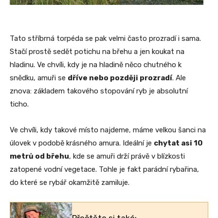
Tato stříbrná torpéda se pak velmi často prozradí i sama.
Stačí prostě sedět potichu na břehu a jen koukat na
hladinu. Ve chvíli, kdy je na hladině něco chutného k
snědku, amuři se
dříve nebo později prozradí
. Ale
znova: základem takového stopování ryb je absolutní
ticho.
Ve chvíli, kdy takové místo najdeme, máme velkou šanci na
úlovek v podobě krásného amura. Ideální je
chytat asi 10
metrů od břehu
, kde se amuři drží právě v blízkosti
zatopené vodní vegetace. Tohle je fakt parádní rybařina,
do které se rybář okamžitě zamiluje.
Přečtěte si také: