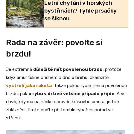
Letní chytání v horských
bystřinách? Tyhle prsačky
se šiknou
Rada na závěr: povolte si
brzdu!
Je extrémně
důležité mít povolenou brzdu
, protože
když amur ťukne břichem o dno u břehu, okamžitě
vystřelí jako raketa
. Takže pokud rybář nemá povolenou
brzdu, pak
o rybu v drtivé většině případů přijde
. A ve
chvíli, kdy má na háčku opravdu krásného amura, je to k
zbláznění. Proto buďte při tomhle rybaření pořád ve
střehu!