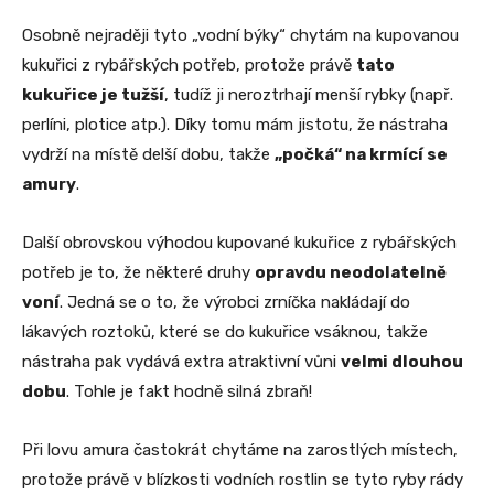
Osobně nejraději tyto „vodní býky“ chytám na kupovanou
kukuřici z rybářských potřeb, protože právě
tato
kukuřice je tužší
, tudíž ji neroztrhají menší rybky (např.
perlíni, plotice atp.). Díky tomu mám jistotu, že nástraha
vydrží na místě delší dobu, takže
„počká“ na krmící se
amury
.
Další obrovskou výhodou kupované kukuřice z rybářských
potřeb je to, že některé druhy
opravdu neodolatelně
voní
. Jedná se o to, že výrobci zrníčka nakládají do
lákavých roztoků, které se do kukuřice vsáknou, takže
nástraha pak vydává extra atraktivní vůni
velmi dlouhou
dobu
. Tohle je fakt hodně silná zbraň!
Při lovu amura častokrát chytáme na zarostlých místech,
protože právě v blízkosti vodních rostlin se tyto ryby rády