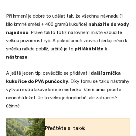
Při krmení je dobré to udělat tak, že všechnu návnadu (1
kilo krmné směsi + 400 gramů kukuřice)
naházíte do vody
najednou
. Právě takto totiž na lovném místě vzbudíte
velkou pozornost ryb. A pokud amuři zrovna hledají něco k
snědku někde poblíž, určitě je to
přiláká blíže k
nástraze
.
A ještě jeden tip: osvědčilo se přidávat i
další zrníčka
kukuřice do PVA punčochy
. Díky tomu se tak u nástrahy
vytvoří extra lákavé krmné místečko, které amur prostě
nenechá ležet. Je to velmi jednoduché, ale zatraceně
účinné.
Přečtěte si také: