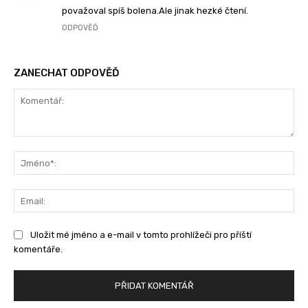
považoval spíš bolena.Ale jinak hezké čtení.
ODPOVĚĎ
ZANECHAT ODPOVĚĎ
Komentář:
Jm
Ema
Uložit mé jméno a e-mail v tomto prohlížeči pro příští
komentáře.