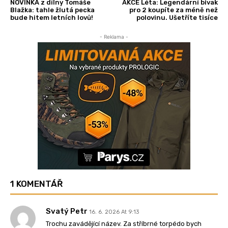
NOVINKA z dílny Tomáše
AKCE Léta: Legendární bivak
Blažka: tahle žlutá pecka
pro 2 koupíte za méně než
bude hitem letních lovů!
polovinu. Ušetříte tisíce
- Reklama -
1 KOMENTÁŘ
Svatý Petr
16. 6. 2026 At 9:13
Trochu zavádějící název. Za stříbrné torpédo bych