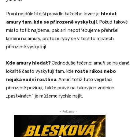
První nejdůležitější pravidlo každého lovce je
hledat
amury tam, kde se přirozeně vyskytují
. Pokud takové
místo totiž najdeme, pak ani nepotřebujeme přehršel
krmení na amury, protože ryby se v těchto místech
přirozeně vyskytují.
Kde amury hledat?
Jednoduše řečeno: amuři se na dané
lokalitě často vyskytují tam, kde
roste rákos nebo
nějaká vodní rostlina
. Amuři totiž tuto vegetaci
přirozeně požírají, takže právě na takových vodních
„pastvinách“ je můžeme rychle najít.
- Reklama -