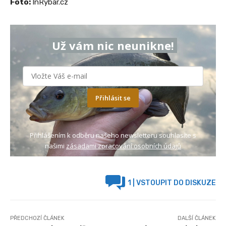
Foto:
InRybar.cz
Už vám nic neunikne!
Přihlásit se
Přihlášením k odběru našeho newsletteru souhlasíte s
našimi
zásadami zpracování osobních údajů
1
| VSTOUPIT DO DISKUZE
PŘEDCHOZÍ ČLÁNEK
DALŠÍ ČLÁNEK