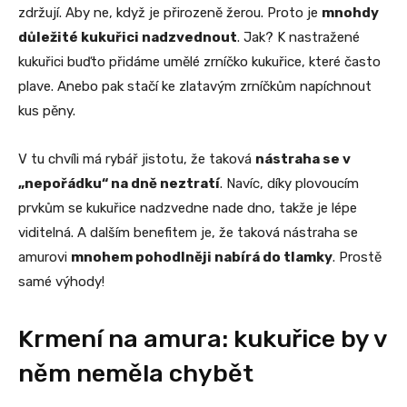
zdržují. Aby ne, když je přirozeně žerou. Proto je
mnohdy
důležité kukuřici nadzvednout
. Jak? K nastražené
kukuřici buďto přidáme umělé zrníčko kukuřice, které často
plave. Anebo pak stačí ke zlatavým zrníčkům napíchnout
kus pěny.
V tu chvíli má rybář jistotu, že taková
nástraha se v
„nepořádku“ na dně neztratí
. Navíc, díky plovoucím
prvkům se kukuřice nadzvedne nade dno, takže je lépe
viditelná. A dalším benefitem je, že taková nástraha se
amurovi
mnohem pohodlněji nabírá do tlamky
. Prostě
samé výhody!
Krmení na amura: kukuřice by v
něm neměla chybět