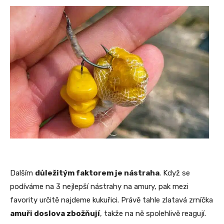
Dalším
důležitým faktorem je nástraha
. Když se
podíváme na 3 nejlepší nástrahy na amury, pak mezi
favority určitě najdeme kukuřici. Právě tahle zlatavá zrníčka
amuři doslova zbožňují
, takže na ně spolehlivě reagují.