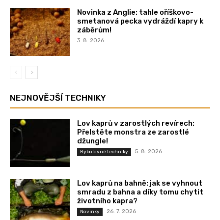
Novinka z Anglie: tahle oříškovo-
smetanová pecka vydráždí kapry k
záběrům!
3. 8. 2026
NEJNOVĚJŠÍ TECHNIKY
Lov kaprů v zarostlých revírech:
Přelstěte monstra ze zarostlé
džungle!
5. 8. 2026
Rybolovné techniky
Lov kaprů na bahně: jak se vyhnout
smradu z bahna a díky tomu chytit
životního kapra?
26. 7. 2026
Novinky