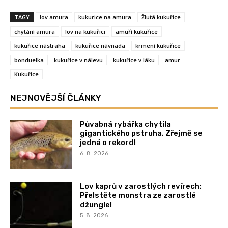
TAGY
lov amura
kukurice na amura
Žlutá kukuřice
chytání amura
lov na kukuřici
amuří kukuřice
kukuřice nástraha
kukuřice návnada
krmení kukuřice
bonduelka
kukuřice v nálevu
kukuřice v láku
amur
Kukuřice
NEJNOVĚJŠÍ ČLÁNKY
Půvabná rybářka chytila
gigantického pstruha. Zřejmě se
jedná o rekord!
6. 8. 2026
Lov kaprů v zarostlých revírech:
Přelstěte monstra ze zarostlé
džungle!
5. 8. 2026