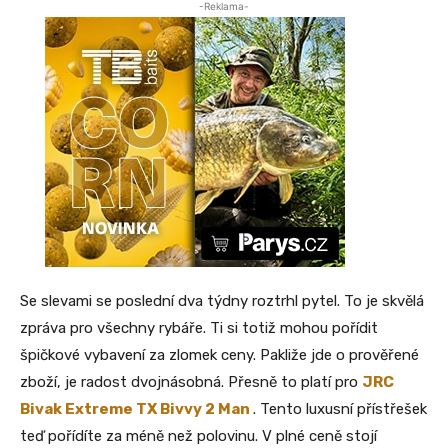
-Reklama-
Se slevami se poslední dva týdny roztrhl pytel. To je skvělá
zpráva pro všechny rybáře. Ti si totiž mohou pořídit
špičkové vybavení za zlomek ceny. Pakliže jde o prověřené
zboží, je radost dvojnásobná. Přesně to platí pro
JRC
Bivak Extreme TX Bivvy 2 Man
. Tento luxusní přístřešek
teď pořídíte za méně než polovinu. V plné ceně stojí