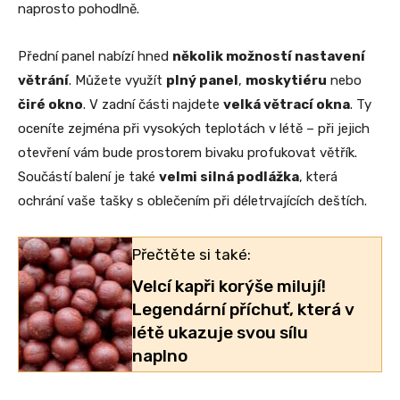
naprosto pohodlně.
Přední panel nabízí hned
několik možností nastavení
větrání
. Můžete využít
plný panel
,
moskytiéru
nebo
čiré okno
. V zadní části najdete
velká větrací okna
. Ty
oceníte zejména při vysokých teplotách v létě – při jejich
otevření vám bude prostorem bivaku profukovat větřík.
Součástí balení je také
velmi silná podlážka
, která
ochrání vaše tašky s oblečením při déletrvajících deštích.
Přečtěte si také:
Velcí kapři korýše milují!
Legendární příchuť, která v
létě ukazuje svou sílu
naplno