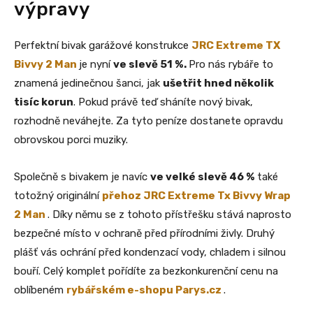
výpravy
Perfektní bivak garážové konstrukce
JRC Extreme TX
Bivvy 2 Man
je nyní
ve slevě 51 %.
Pro nás rybáře to
znamená jedinečnou šanci, jak
ušetřit hned několik
tisíc korun
. Pokud právě teď sháníte nový bivak,
rozhodně neváhejte. Za tyto peníze dostanete opravdu
obrovskou porci muziky.
Společně s bivakem je navíc
ve velké slevě 46 %
také
totožný originální
přehoz
JRC Extreme Tx Bivvy Wrap
2 Man
. Díky němu se z tohoto přístřešku stává naprosto
bezpečné místo v ochraně před přírodními živly. Druhý
plášť vás ochrání před kondenzací vody, chladem i silnou
bouří. Celý komplet pořídíte za bezkonkurenční cenu na
oblíbeném
rybářském e-shopu Parys.cz
.