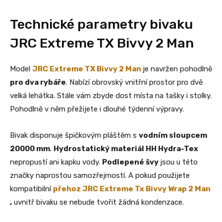
Technické parametry bivaku
JRC Extreme TX Bivvy 2 Man
Model
JRC Extreme TX Bivvy 2 Man
je navržen pohodlně
pro dva rybáře
. Nabízí obrovský vnitřní prostor pro dvě
velká lehátka. Stále vám zbyde dost místa na tašky i stolky.
Pohodlně v něm přežijete i dlouhé týdenní výpravy.
Bivak disponuje špičkovým pláštěm s
vodním sloupcem
20000 mm
.
Hydrostatický materiál HH Hydra-Tex
nepropustí ani kapku vody.
Podlepené švy
jsou u této
značky naprostou samozřejmostí. A pokud použijete
kompatibilní
přehoz
JRC Extreme Tx Bivvy Wrap 2 Man
,
uvnitř bivaku se nebude tvořit žádná kondenzace.