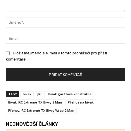
Komentář:
Jm
Ema
Uložit mé jméno a e-mail v tomto prohlížeči pro příští
komentáře.
TAGY
bivak
JRC
Bivak garážové konstrukce
Bivak JRC Extreme TX Bivvy 2 Man
Přehoz na bivak
Přehoz JRC Extreme TX Bivvy Wrap 2 Man
NEJNOVĚJŠÍ ČLÁNKY