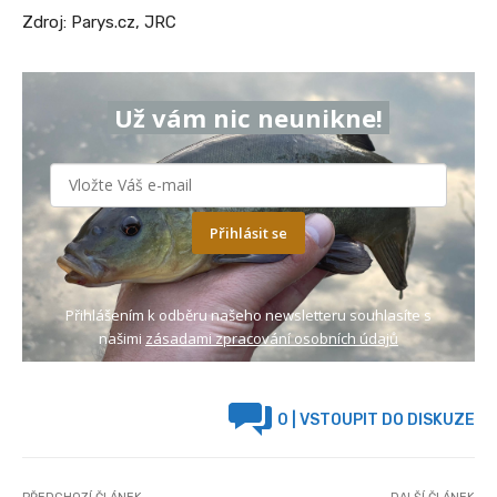
Zdroj: Parys.cz, JRC
Už vám nic neunikne!
Přihlásit se
Přihlášením k odběru našeho newsletteru souhlasíte s
našimi
zásadami zpracování osobních údajů
0
| VSTOUPIT DO DISKUZE