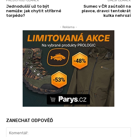
PŘEDCHOZÍ ČLÁNEK
DALŠÍ ČLÁNEK
Jednodušší už to být
Sumec v ČR zaútočil na
nemůže: jak chytit stříbrné
plavce, dravci tentokrát
torpédo?
kulka nehrozí
- Reklama -
ZANECHAT ODPOVĚĎ