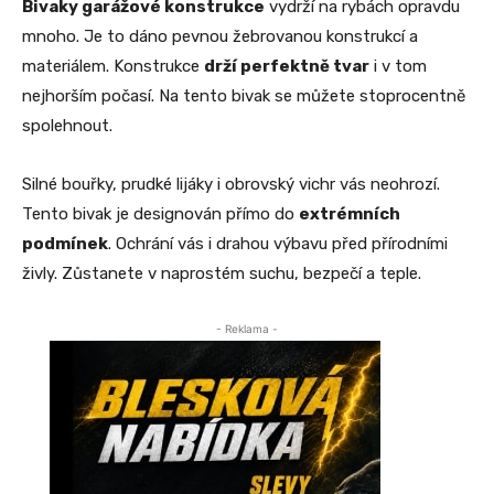
Bivaky garážové konstrukce
vydrží na rybách opravdu
mnoho. Je to dáno pevnou žebrovanou konstrukcí a
materiálem. Konstrukce
drží perfektně tvar
i v tom
nejhorším počasí. Na tento bivak se můžete stoprocentně
spolehnout.
Silné bouřky, prudké lijáky i obrovský vichr vás neohrozí.
Tento bivak je designován přímo do
extrémních
podmínek
. Ochrání vás i drahou výbavu před přírodními
živly. Zůstanete v naprostém suchu, bezpečí a teple.
- Reklama -