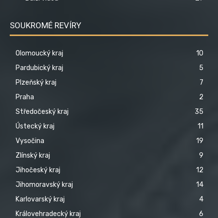
SOUKROMÉ REVÍRY
Olomoucký kraj
10
Pardubický kraj
5
Plzeňský kraj
7
Praha
2
Středočeský kraj
35
Ústecký kraj
11
Vysočina
19
Zlínský kraj
9
Jihočeský kraj
12
Jihomoravský kraj
14
Karlovarský kraj
4
Královehradecký kraj
6