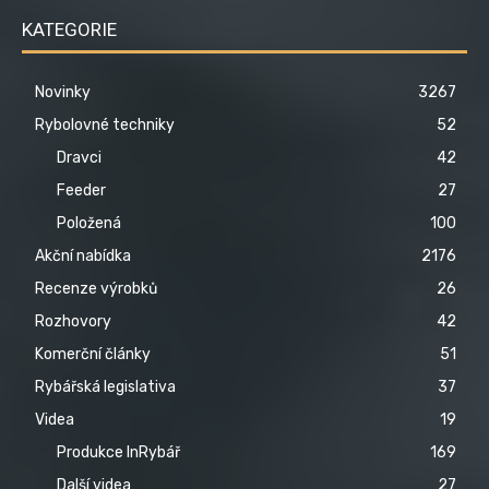
KATEGORIE
Novinky
3267
Rybolovné techniky
52
Dravci
42
Feeder
27
Položená
100
Akční nabídka
2176
Recenze výrobků
26
Rozhovory
42
Komerční články
51
Rybářská legislativa
37
Videa
19
Produkce InRybář
169
Další videa
27