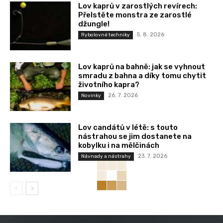
Lov kaprů v zarostlých revírech:
Přelstěte monstra ze zarostlé
džungle!
5. 8. 2026
Rybolovné techniky
Lov kaprů na bahně: jak se vyhnout
smradu z bahna a díky tomu chytit
životního kapra?
26. 7. 2026
Novinky
Lov candátů v létě: s touto
nástrahou se jim dostanete na
kobylku i na mělčinách
23. 7. 2026
Návnady a nástrahy