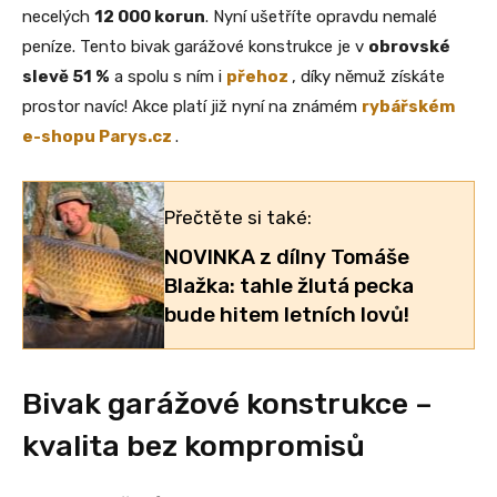
necelých
12 000 korun
. Nyní ušetříte opravdu nemalé
peníze. Tento bivak garážové konstrukce je v
obrovské
slevě 51 %
a spolu s ním i
přehoz
, díky němuž získáte
prostor navíc! Akce platí již nyní na známém
rybářském
e-shopu Parys.cz
.
Přečtěte si také:
NOVINKA z dílny Tomáše
Blažka: tahle žlutá pecka
bude hitem letních lovů!
Bivak garážové konstrukce –
kvalita bez kompromisů