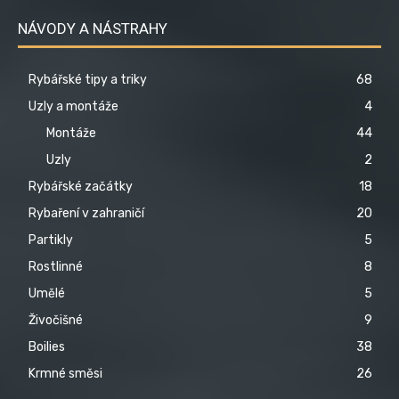
NÁVODY A NÁSTRAHY
Rybářské tipy a triky
68
Uzly a montáže
4
Montáže
44
Uzly
2
Rybářské začátky
18
Rybaření v zahraničí
20
Partikly
5
Rostlinné
8
Umělé
5
Živočišné
9
Boilies
38
Krmné směsi
26