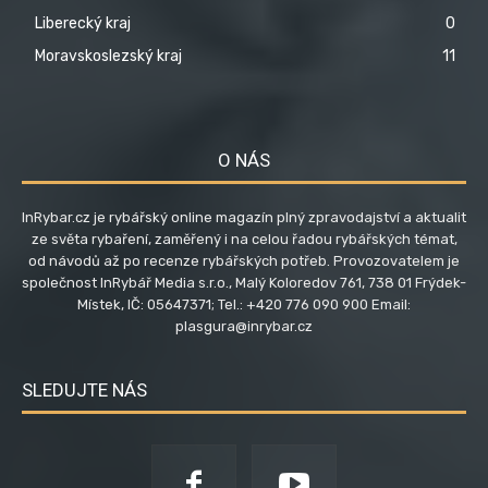
Liberecký kraj
0
Moravskoslezský kraj
11
O NÁS
InRybar.cz je rybářský online magazín plný zpravodajství a aktualit
ze světa rybaření, zaměřený i na celou řadou rybářských témat,
od návodů až po recenze rybářských potřeb. Provozovatelem je
společnost InRybář Media s.r.o., Malý Koloredov 761, 738 01 Frýdek-
Místek, IČ: 05647371; Tel.: +420 776 090 900 Email:
plasgura@inrybar.cz
SLEDUJTE NÁS