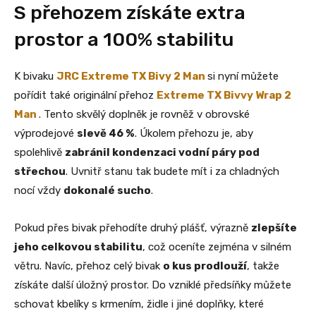
S přehozem získáte extra
prostor a 100% stabilitu
K bivaku
JRC Extreme TX Bivy 2 Man
si nyní můžete
pořídit také originální přehoz
Extreme TX Bivvy Wrap 2
Man
. Tento skvělý doplněk je rovněž v obrovské
výprodejové
slevě 46 %
. Úkolem přehozu je, aby
spolehlivě
zabránil kondenzaci vodní páry pod
střechou
. Uvnitř stanu tak budete mít i za chladných
nocí vždy
dokonalé sucho
.
Pokud přes bivak přehodíte druhý plášť, výrazně
zlepšíte
jeho celkovou stabilitu
, což oceníte zejména v silném
větru. Navíc, přehoz celý bivak
o kus prodlouží
, takže
získáte další úložný prostor. Do vzniklé předsíňky můžete
schovat kbelíky s krmením, židle i jiné doplňky, které