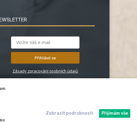
EWSLETTER
Přihlásit se
Zásady zpracování osobních údajů
bem.
Zobrazit podrobnosti
Přijímám vše
ický kodex
Redakce
tko
rská práva. Redakce InRybar.cz.