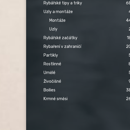
Rybářské tipy a triky
6
Uzly a montáže
Montáže
4
Uzly
Rybářské začátky
1
Rybaření v zahraničí
2
Partikly
Rostlinné
Umělé
Živočišné
Boilies
3
Krmné směsi
2