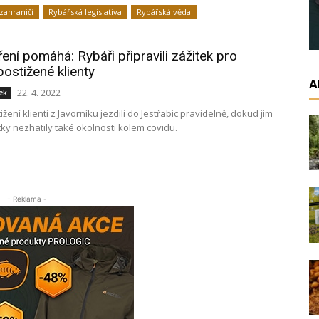
zahraničí
Rybářská legislativa
Rybářská věda
ení pomáhá: Rybáři připravili zážitek pro
ostižené klienty
A
22. 4. 2022
ek
žení klienti z Javorníku jezdili do Jestřabic pravidelně, dokud jim
ky nezhatily také okolnosti kolem covidu.
- Reklama -