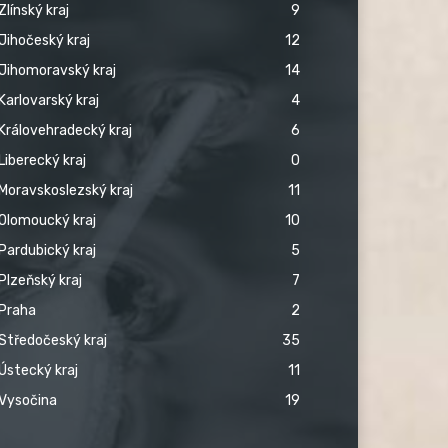
Zlínský kraj
9
Jihočeský kraj
12
Jihomoravský kraj
14
Karlovarský kraj
4
Královehradecký kraj
6
Liberecký kraj
0
Moravskoslezský kraj
11
Olomoucký kraj
10
Pardubický kraj
5
Plzeňský kraj
7
Praha
2
Středočeský kraj
35
Ústecký kraj
11
Vysočina
19