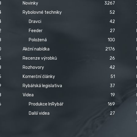
8
Novinky
3267
4
Rybolovné techniky
52
4
Dravci
42
2
Feeder
27
8
Položená
100
0
Akční nabídka
2176
5
Recenze výrobků
26
8
Rozhovory
42
5
Komerční články
51
9
Rybářská legislativa
37
8
Videa
19
6
Produkce InRybář
169
Další videa
27