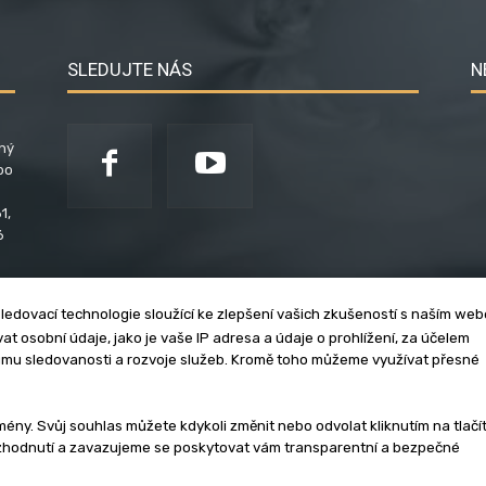
SLEDUJTE NÁS
N
ený
po
1,
6
ledovací technologie sloužící ke zlepšení vašich zkušeností s naším we
t osobní údaje, jako je vaše IP adresa a údaje o prohlížení, za účelem
umu sledovanosti a rozvoje služeb. Kromě toho můžeme využívat přesné
klama
Zásady soukromí
Privacy policy
Cookies
Et
y. Svůj souhlas můžete kdykoli změnit nebo odvolat kliknutím na tlačí
ozhodnutí a zavazujeme se poskytovat vám transparentní a bezpečné
3 - 2026 | Na veškerý materiál, který je zde uveřejněný, se vztahují auto