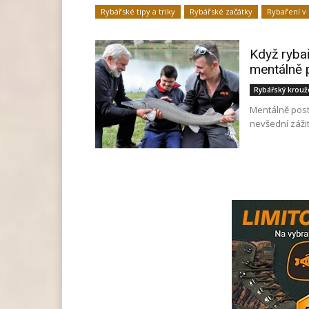
Rybářské tipy a triky
Rybářské začátky
Rybaření v 
Když rybař
mentálně p
Rybářský krouž
Mentálně posti
nevšední zážit