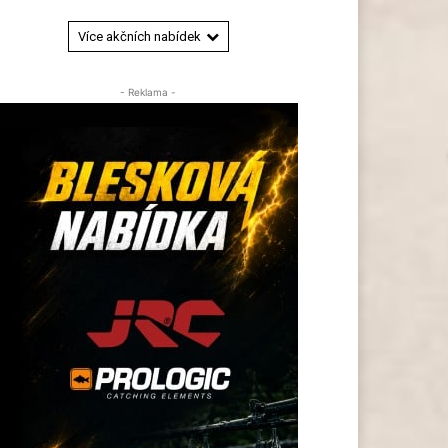
Více akčních nabídek
- Reklama -