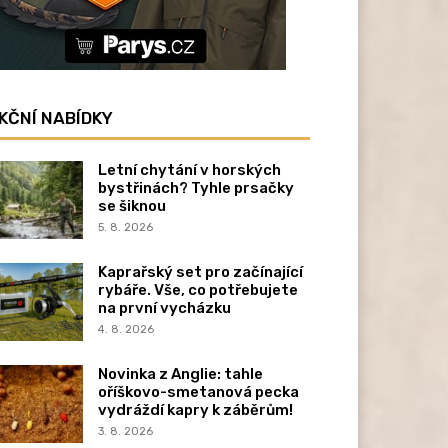
KČNÍ NABÍDKY
Letní chytání v horských
bystřinách? Tyhle prsačky
se šiknou
5. 8. 2026
Kaprařský set pro začínající
rybáře. Vše, co potřebujete
na první vycházku
4. 8. 2026
Novinka z Anglie: tahle
oříškovo-smetanová pecka
vydráždí kapry k záběrům!
3. 8. 2026