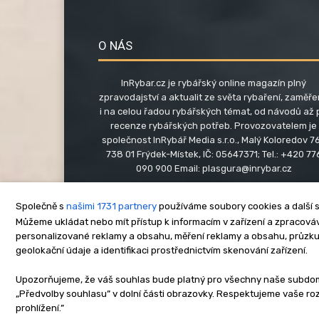
O NÁS
InRybar.cz je rybářský online magazín plný
zpravodajství a aktualit ze světa rybaření, zaměř
i na celou řadou rybářských témat, od návodů až 
recenze rybářských potřeb. Provozovatelem je
společnost InRybář Media s.r.o., Malý Koloredov 76
738 01 Frýdek-Místek, IČ: 05647371; Tel.: +420 77
090 900 Email:
plasgura@inrybar.cz
Společně s
našimi 1731 partnery
používáme soubory cookies a další s
Můžeme ukládat nebo mít přístup k informacím v zařízení a zpracováva
personalizované reklamy a obsahu, měření reklamy a obsahu, průzk
geolokační údaje a identifikaci prostřednictvím skenování zařízení.
O nás
Kontakt
Re
Upozorňujeme, že váš souhlas bude platný pro všechny naše subdomén
„Předvolby souhlasu” v dolní části obrazovky. Respektujeme vaše r
Copyright © www.inrybar.cz 201
prohlížení.”