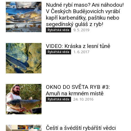
Nudné rybí maso? Ani náhodou!
V Českých Budějovicích vyrábí
kapří karbenátky, paštiku nebo
segedínský guláš z ryb!
9. 5. 2019
Rybářská věda
VIDEO: Kráska z lesní tůně
1. 6. 2017
Rybářská věda
OKNO DO SVĚTA RYB #3:
Amuři na krmném místě
24. 10. 2016
Rybářská věda
Čeští a švédští rybářští vědci