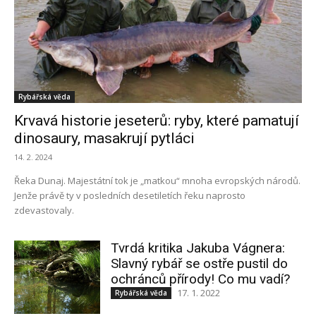
Rybářská věda
Krvavá historie jeseterů: ryby, které pamatují
dinosaury, masakrují pytláci
14. 2. 2024
Řeka Dunaj. Majestátní tok je „matkou“ mnoha evropských národů.
Jenže právě ty v posledních desetiletích řeku naprosto
zdevastovaly.
Tvrdá kritika Jakuba Vágnera:
Slavný rybář se ostře pustil do
ochránců přírody! Co mu vadí?
17. 1. 2022
Rybářská věda