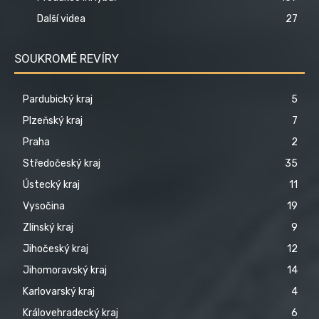
Další videa
27
SOUKROMÉ REVÍRY
Pardubický kraj
5
Plzeňský kraj
7
Praha
2
Středočeský kraj
35
Ústecký kraj
11
Vysočina
19
Zlínský kraj
9
Jihočeský kraj
12
Jihomoravský kraj
14
Karlovarský kraj
4
Královehradecký kraj
6