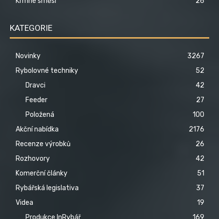
Krmné směsi
26
KATEGORIE
Novinky
3267
Rybolovné techniky
52
Dravci
42
Feeder
27
Položená
100
Akční nabídka
2176
Recenze výrobků
26
Rozhovory
42
Komerční články
51
Rybářská legislativa
37
Videa
19
Produkce InRybář
169