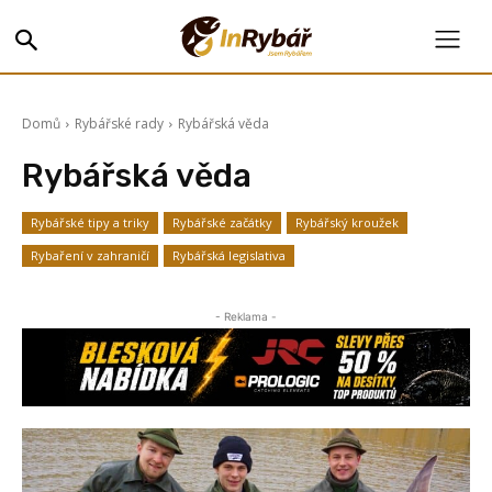
Domů
Rybářské rady
Rybářská věda
Rybářská věda
Rybářské tipy a triky
Rybářské začátky
Rybářský kroužek
Rybaření v zahraničí
Rybářská legislativa
- Reklama -