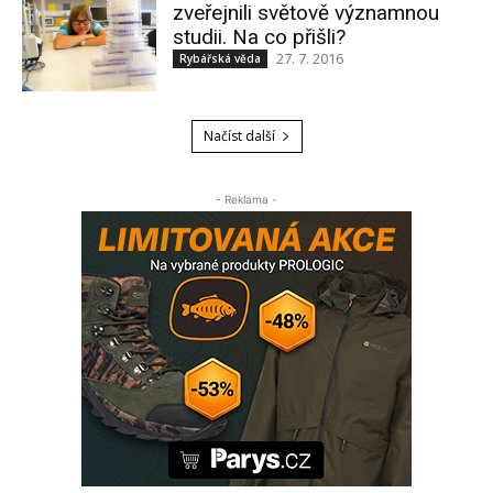
zveřejnili světově významnou
studii. Na co přišli?
27. 7. 2016
Rybářská věda
Načíst další
- Reklama -