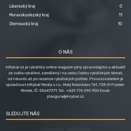
Liberecký kraj
0
Moravskoslezský kraj
11
Olomoucký kraj
10
O NÁS
InRybar.cz je rybářský online magazín plný zpravodajství a aktualit
ze světa rybaření, zaměřený i na celou řadou rybářských témat,
od návodů až po recenze rybářských potřeb. Provozovatelem je
společnost InRybář Media s.r.o., Malý Koloredov 761, 738 01 Frýdek-
Místek, IČ: 05647371; Tel.: +420 776 090 900 Email:
plasgura@inrybar.cz
SLEDUJTE NÁS