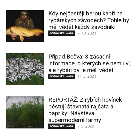
Kdy nejčastěji berou kapři na
rybářských závodech? Tohle by
měl vědět každý závodník!
7. 10. 2021
Rybářská věda
Případ Bečva: 3 zásadní
informace, o kterých se nemluví,
ale rybáři by je měli vědět
11. 3. 2021
Rybářská věda
REPORTÁŽ: Z rybích hovínek
pěstují šťavnatá rajčata a
papriky! Návštěva
supermoderní farmy
7. 5. 2020
Rybářská věda