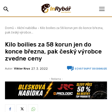
Domů
Akční nabídka
Kilo boilies za 58 korun jen do konce března,
pak český výrobce...
Kilo boilies za 58 korun jen do
konce března, pak český výrobce
zvedne ceny
Autor:
Viktor Krus
27. 3. 2022
0
| VSTOUPIT DO DISKUZE
- Reklama -