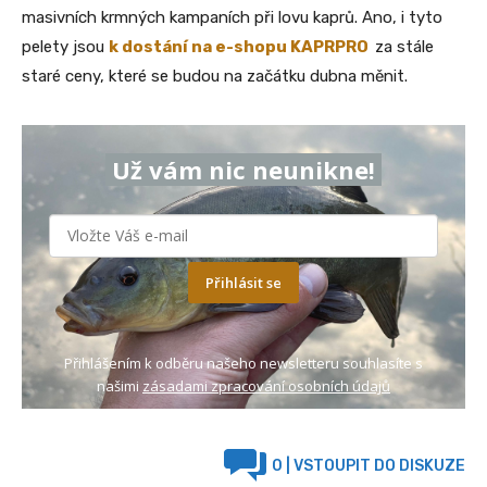
masivních krmných kampaních při lovu kaprů. Ano, i tyto
pelety jsou
k dostání na e-shopu KAPRPRO
za stále
staré ceny, které se budou na začátku dubna měnit.
Už vám nic neunikne!
Přihlásit se
Přihlášením k odběru našeho newsletteru souhlasíte s
našimi
zásadami zpracování osobních údajů
0
| VSTOUPIT DO DISKUZE