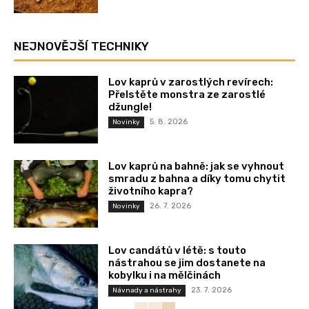
NEJNOVĚJŠÍ TECHNIKY
Lov kaprů v zarostlých revírech:
Přelstěte monstra ze zarostlé
džungle!
5. 8. 2026
Novinky
Lov kaprů na bahně: jak se vyhnout
smradu z bahna a díky tomu chytit
životního kapra?
26. 7. 2026
Novinky
Lov candátů v létě: s touto
nástrahou se jim dostanete na
kobylku i na mělčinách
23. 7. 2026
Návnady a nástrahy