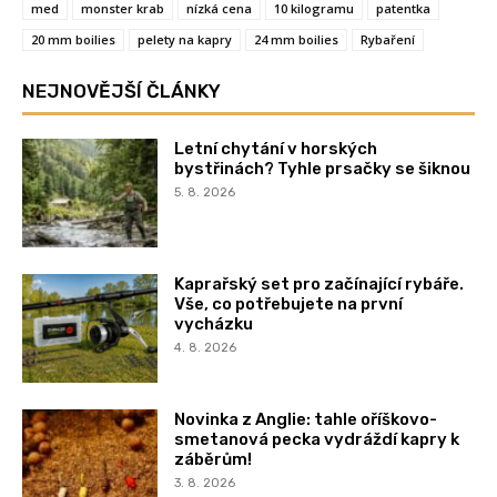
med
monster krab
nízká cena
10 kilogramu
patentka
20 mm boilies
pelety na kapry
24 mm boilies
Rybaření
NEJNOVĚJŠÍ ČLÁNKY
Letní chytání v horských
bystřinách? Tyhle prsačky se šiknou
5. 8. 2026
Kaprařský set pro začínající rybáře.
Vše, co potřebujete na první
vycházku
4. 8. 2026
Novinka z Anglie: tahle oříškovo-
smetanová pecka vydráždí kapry k
záběrům!
3. 8. 2026