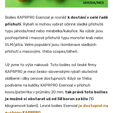
Boilies KAPRPRO Esencial je rovněž
k dostání v celé řadě
příchutí
. Rybáři si mohou vybrat účinné sladké příchutě
typu jahoda/med nebo mirabelka/kukuřice. Na výběr jsou
pochopitelně i masové příchutě typu monster krab nebo
GLM/játra. Velmi populární jsou i kombinace sladkých
příchutí s masovými, třeba scopex/oliheň.
Už jsme to výše nakousli: Toto boilies od české firmy
KAPRPRO je mezi česko-slovenskými rybáři skutečně
oblíbené i díky cenové dostupnosti. Když se třeba
podíváme na kuličky KAPRPRO Esencial v příchuti
losos/patentka v průměru 20 mm,
tak právě toto boilies
je možné si obstarat už od 58 korun za kilo
(10
kilogramové balení). Levné boilies Esencial
je dostupné na
e-shopu KAPRPRO
.