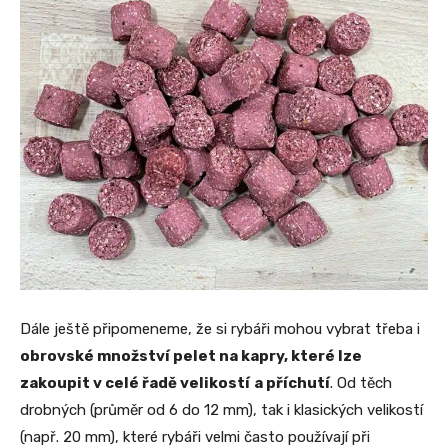
Dále ještě připomeneme, že si rybáři mohou vybrat třeba i
obrovské množství pelet na kapry, které lze
zakoupit v celé řadě velikostí
a příchutí
. Od těch
drobných (průměr od 6 do 12 mm), tak i klasických velikostí
(např. 20 mm), které rybáři velmi často používají při