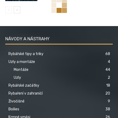
NÁVODY A NÁSTRAHY
Rybářské tipy a triky
68
Uzly a montáže
4
Montáže
44
Uzly
2
Rybářské začátky
18
Rybaření v zahraničí
20
Živočišné
9
Boilies
38
Krmné směsi
26