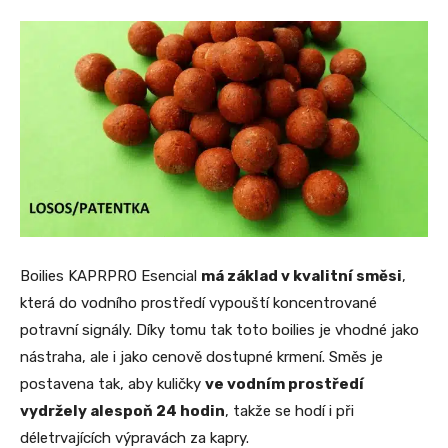
Boilies KAPRPRO Esencial
má základ v kvalitní směsi
,
která do vodního prostředí vypouští koncentrované
potravní signály. Díky tomu tak toto boilies je vhodné jako
nástraha, ale i jako cenově dostupné krmení. Směs je
postavena tak, aby kuličky
ve vodním prostředí
vydržely alespoň 24 hodin
, takže se hodí i při
déletrvajících výpravách za kapry.