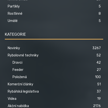
Partikly
5
Rostlinné
8
Umělé
5
KATEGORIE
Novinky
3267
Rybolovné techniky
52
Dravci
42
Feeder
27
Položená
100
Komerční články
51
Rybářská legislativa
37
Videa
19
Akční nabídka
2176