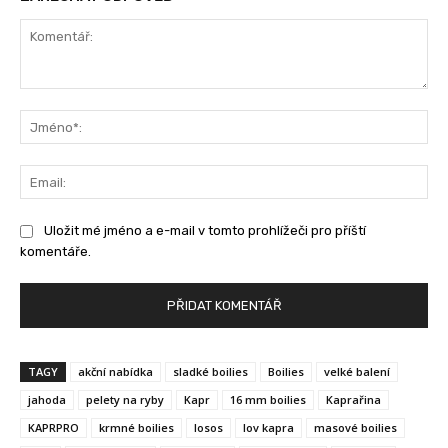
Komentář:
Jm
Ema
Uložit mé jméno a e-mail v tomto prohlížeči pro příští
komentáře.
TAGY
akční nabídka
sladké boilies
Boilies
velké balení
jahoda
pelety na ryby
Kapr
16 mm boilies
Kaprařina
KAPRPRO
krmné boilies
losos
lov kapra
masové boilies