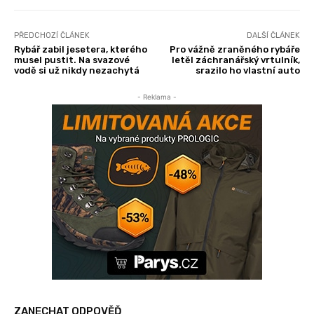
PŘEDCHOZÍ ČLÁNEK
DALŠÍ ČLÁNEK
Rybář zabil jesetera, kterého
Pro vážně zraněného rybáře
musel pustit. Na svazové
letěl záchranářský vrtulník,
vodě si už nikdy nezachytá
srazilo ho vlastní auto
- Reklama -
ZANECHAT ODPOVĚĎ