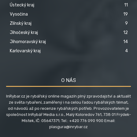
Ústecký kraj
11
Vysočina
19
Zlínský kraj
9
Jihočeský kraj
12
Jihomoravský kraj
14
Karlovarský kraj
4
O NÁS
InRybar.cz je rybářský online magazín plný zpravodajství a aktualit
ze světa rybaření, zaměřený i na celou řadou rybářských témat,
od návodů až po recenze rybářských potřeb. Provozovatelem je
společnost InRybář Media s.r.o., Malý Koloredov 761, 738 01 Frýdek-
Místek, IČ: 05647371; Tel.: +420 776 090 900 Email:
plasgura@inrybar.cz