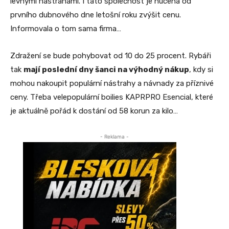
levnými nástrahami. I tato společnost je nucena od
prvního dubnového dne letošní roku zvýšit cenu.
Informovala o tom sama firma…
Zdražení se bude pohybovat od 10 do 25 procent. Rybáři
tak
mají poslední dny šanci na výhodný nákup
, kdy si
mohou nakoupit populární nástrahy a návnady za příznivé
ceny. Třeba velepopulární boilies KAPRPRO Esencial, které
je aktuálně pořád k dostání od 58 korun za kilo…
- Reklama -