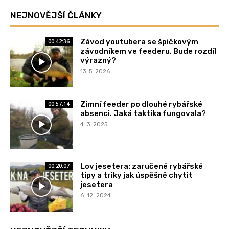
NEJNOVĚJŠÍ ČLÁNKY
Závod youtubera se špičkovým
00:42:36
závodníkem ve feederu. Bude rozdíl
výrazný?
13. 5. 2026
Zimní feeder po dlouhé rybářské
00:57:14
absenci. Jaká taktika fungovala?
4. 3. 2025
Lov jesetera: zaručené rybářské
00:20:07
tipy a triky jak úspěšně chytit
jesetera
6. 12. 2024