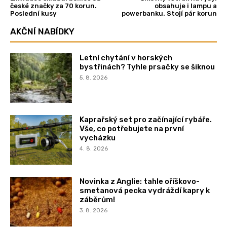
české značky za 70 korun.
obsahuje i lampu a
Poslední kusy
powerbanku. Stojí pár korun
AKČNÍ NABÍDKY
Letní chytání v horských
bystřinách? Tyhle prsačky se šiknou
5. 8. 2026
Kaprařský set pro začínající rybáře.
Vše, co potřebujete na první
vycházku
4. 8. 2026
Novinka z Anglie: tahle oříškovo-
smetanová pecka vydráždí kapry k
záběrům!
3. 8. 2026