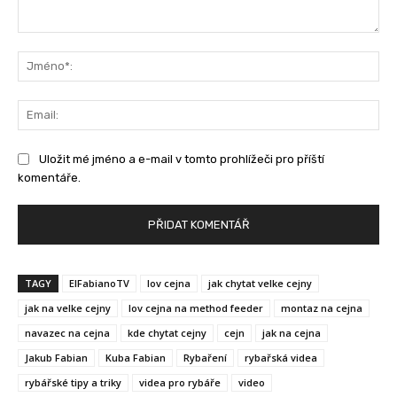
Komentář:
Jm
Ema
Uložit mé jméno a e-mail v tomto prohlížeči pro příští
komentáře.
TAGY
ElFabianoTV
lov cejna
jak chytat velke cejny
jak na velke cejny
lov cejna na method feeder
montaz na cejna
navazec na cejna
kde chytat cejny
cejn
jak na cejna
Jakub Fabian
Kuba Fabian
Rybaření
rybařská videa
rybářské tipy a triky
videa pro rybáře
video