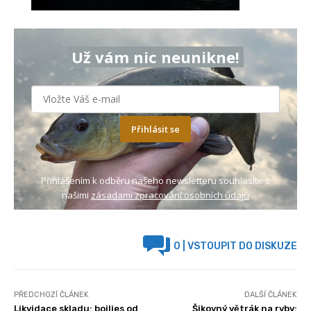
Už vám nic neunikne!
Přihlásit se
Přihlášením k odběru našeho newsletteru souhlasíte s
našimi
zásadami zpracování osobních údajů
0
| VSTOUPIT DO DISKUZE
PŘEDCHOZÍ ČLÁNEK
DALŠÍ ČLÁNEK
Likvidace skladu: boilies od
Šikovný větrák na ryby: