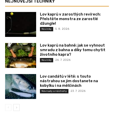
NEJNOVĚJŠÍ TECHNIKY
Lov kaprů v zarostlých revírech:
Přelstěte monstra ze zarostlé
džungle!
5. 8. 2026
Novinky
Lov kaprů na bahně: jak se vyhnout
smradu z bahna a díky tomu chytit
životního kapra?
26. 7. 2026
Novinky
Lov candátů v létě: s touto
nástrahou se jim dostanete na
kobylku i na mělčinách
23. 7. 2026
Návnady a nástrahy