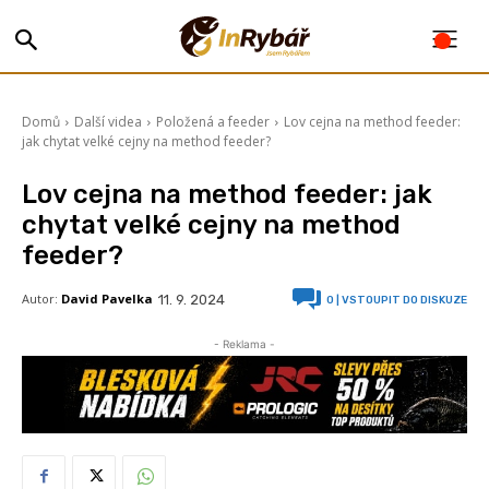
Domů
Další videa
Položená a feeder
Lov cejna na method feeder:
jak chytat velké cejny na method feeder?
Lov cejna na method feeder: jak
chytat velké cejny na method
feeder?
Autor:
David Pavelka
11. 9. 2024
0
| VSTOUPIT DO DISKUZE
- Reklama -