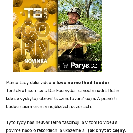
Máme tady další video
o lovu na method feeder
.
Tentokrát jsem se s Dankou vydal na vodní nádrž Ružín,
kde se vyskytují obrovští, „zmutovaní“ cejni. A právě ti
budou našim cílem v nejbližších sezónách.
Tyto ryby nás neuvěřitelně fascinují, a v tomto videu si
povíme něco o rekordech, a ukážeme si,
jak chytat cejny
.