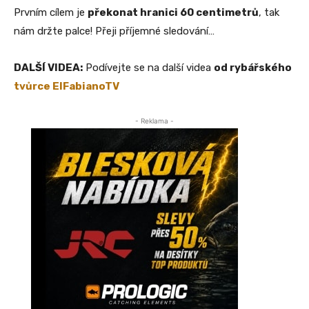
Prvním cílem je
překonat hranici 60 centimetrů
, tak
nám držte palce! Přeji příjemné sledování…
DALŠÍ VIDEA:
Podívejte se na další videa
od rybářského
tvůrce ElFabianoTV
- Reklama -