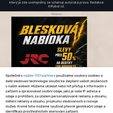
který je zde uveřejněný, se vztahují autorská práva. Redakce
InRybar.cz.
- Reklama -
Společně s
našimi 1731 partnery
používáme soubory cookies a
další sledovací technologie sloužící ke zlepšení vašich zkušeností
s naším webem. Můžeme ukládat nebo mít přístup k informacím v
-Reklama-
zařízení a zpracovávat osobní údaje, jako je vaše IP adresa a
údaje o prohlížení, za účelem personalizované reklamy a obsahu,
měření reklamy a obsahu, průzkumu sledovanosti a rozvoje
služeb. Kromě toho můžeme využívat přesné geolokační údaje a
identifikaci prostřednictvím skenování zařízení.