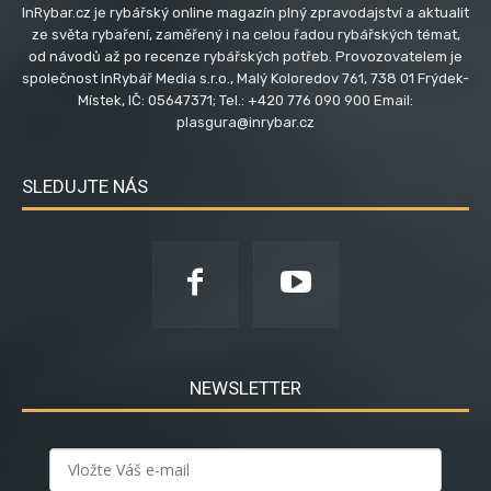
InRybar.cz je rybářský online magazín plný zpravodajství a aktualit
ze světa rybaření, zaměřený i na celou řadou rybářských témat,
od návodů až po recenze rybářských potřeb. Provozovatelem je
společnost InRybář Media s.r.o., Malý Koloredov 761, 738 01 Frýdek-
Místek, IČ: 05647371; Tel.: +420 776 090 900 Email:
plasgura@inrybar.cz
SLEDUJTE NÁS
NEWSLETTER