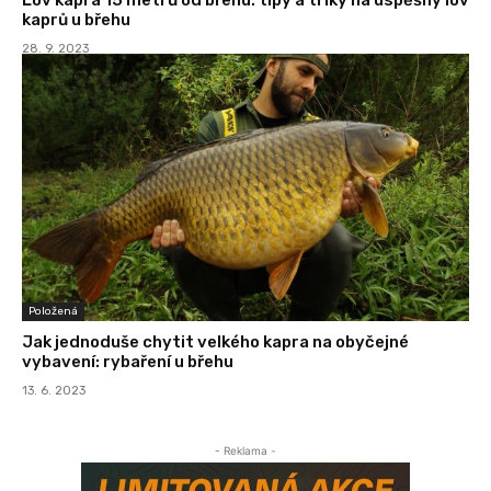
kaprů u břehu
28. 9. 2023
Položená
Jak jednoduše chytit velkého kapra na obyčejné
vybavení: rybaření u břehu
13. 6. 2023
- Reklama -