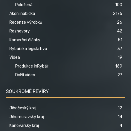
Položená
100
Akční nabídka
2176
Recenze výrobků
26
Rozhovory
42
Komerční články
51
Rybářská legislativa
37
Videa
19
Produkce InRybář
169
Další videa
27
SOUKROMÉ REVÍRY
Jihočeský kraj
12
Jihomoravský kraj
14
Karlovarský kraj
4