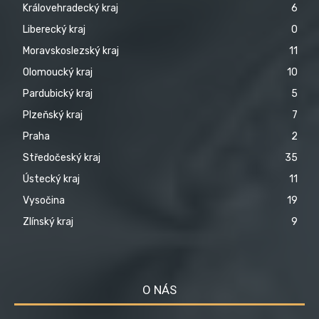
Královehradecký kraj
6
Liberecký kraj
0
Moravskoslezský kraj
11
Olomoucký kraj
10
Pardubický kraj
5
Plzeňský kraj
7
Praha
2
Středočeský kraj
35
Ústecký kraj
11
Vysočina
19
Zlínský kraj
9
O NÁS