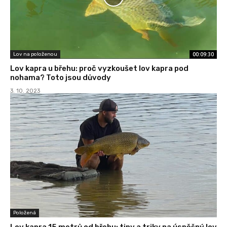
00:09:30
Lov na položenou
Lov kapra u břehu: proč vyzkoušet lov kapra pod
nohama? Toto jsou důvody
3. 10. 2023
Položená
Lov kapra 15 metrů od břehu: tipy a triky na úspěšný lov