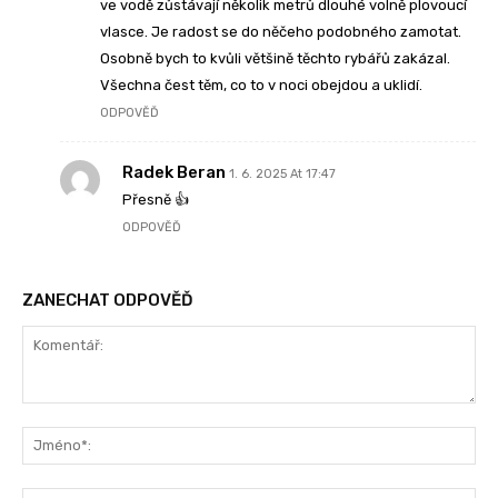
ve vodě zůstávají několik metrů dlouhé volně plovoucí
vlasce. Je radost se do něčeho podobného zamotat.
Osobně bych to kvůli většině těchto rybářů zakázal.
Všechna čest těm, co to v noci obejdou a uklidí.
ODPOVĚĎ
Radek Beran
1. 6. 2025 At 17:47
Přesně 👍
ODPOVĚĎ
ZANECHAT ODPOVĚĎ
Komentář:
Jm