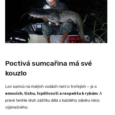
Poctivá sumcařina má své
kouzlo
Lov sumců na malých vodách není o trofejích – je o
emocích, tichu, trpělivosti a respektu k rybám
. A
právě tenhle druh zážitku dělá z každého záběru něco
výjimečného.