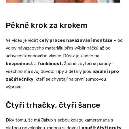
Pěkně krok za krokem
Ve videu je vidět
celý proces navazování montáže
– od
volby návazcového materiálu přes výběr háčků až po
uchycení kmenového vlasce. Důraz je kladen na
bezpečnost
a
funkčnost.
Žádné zbytečné parády –
všechno má svůj důvod. Tipy a detaily jsou
ideální i pro
začátečníky
, kteří se chystají na první sumcovou
výpravu.
Čtyři trhačky, čtyři šance
Díky tomu, že má Jakub s sebou kolegu kameramana s
platnou povolenkou, mohou si dovolit
použít čtyři pruty
.