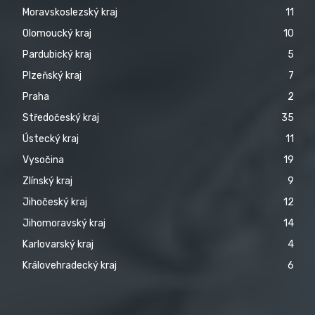
Moravskoslezský kraj
11
Olomoucký kraj
10
Pardubický kraj
5
Plzeňský kraj
7
Praha
2
Středočeský kraj
35
Ústecký kraj
11
Vysočina
19
Zlínský kraj
9
Jihočeský kraj
12
Jihomoravský kraj
14
Karlovarský kraj
4
Královehradecký kraj
6