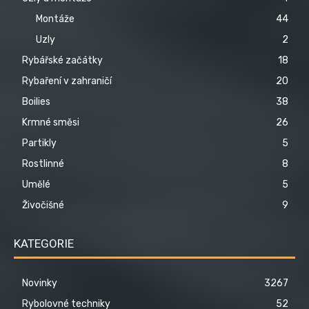
Montáže
44
Uzly
2
Rybářské začátky
18
Rybaření v zahraničí
20
Boilies
38
Krmné směsi
26
Partikly
5
Rostlinné
8
Umělé
5
Živočišné
9
KATEGORIE
Novinky
3267
Rybolovné techniky
52