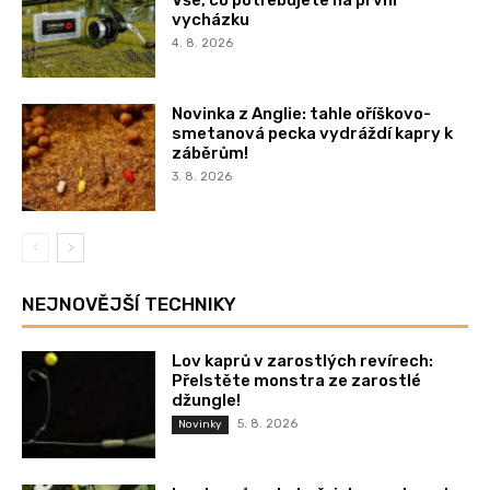
Vše, co potřebujete na první
vycházku
4. 8. 2026
Novinka z Anglie: tahle oříškovo-
smetanová pecka vydráždí kapry k
záběrům!
3. 8. 2026
NEJNOVĚJŠÍ TECHNIKY
Lov kaprů v zarostlých revírech:
Přelstěte monstra ze zarostlé
džungle!
5. 8. 2026
Novinky