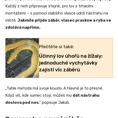
Každý z nich připravuje stejně, pro lov s trhacími
montážemi – s pomocí slabšího vlasce udrží nástrahu na
místě.
Jakmile přijde záběr, vlasec praskne a ryba se
zdolává napřímo.
Přečtěte si také:
Účinný lov úhořů na žížaly:
jednoduché vychytávky
zajistí víc záběrů
„Tahle metoda má svoje kouzlo. A hlavně je to přesné.
Když víš, kde sumec stojí, můžeš mu
dát nástrahu
doslova pod nos
,“ popisuje Jakub.