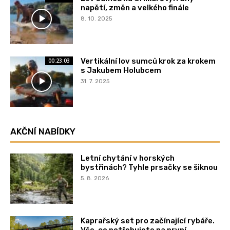
napětí, změn a velkého finále
8. 10. 2025
Vertikální lov sumců krok za krokem
00:23:03
s Jakubem Holubcem
31. 7. 2025
AKČNÍ NABÍDKY
Letní chytání v horských
bystřinách? Tyhle prsačky se šiknou
5. 8. 2026
Kaprařský set pro začínající rybáře.