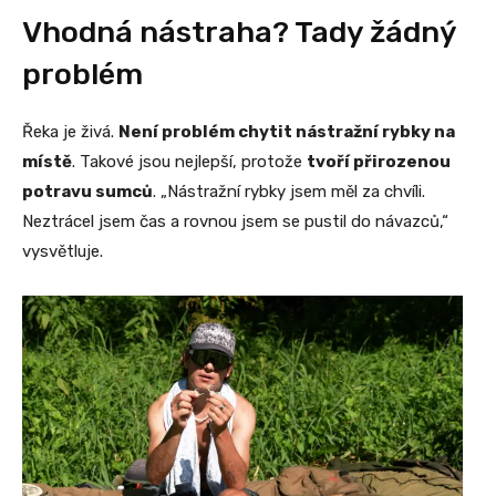
Vhodná nástraha? Tady žádný
problém
Řeka je živá.
Není problém chytit nástražní rybky na
místě
. Takové jsou nejlepší, protože
tvoří přirozenou
potravu sumců
. „Nástražní rybky jsem měl za chvíli.
Neztrácel jsem čas a rovnou jsem se pustil do návazců,“
vysvětluje.