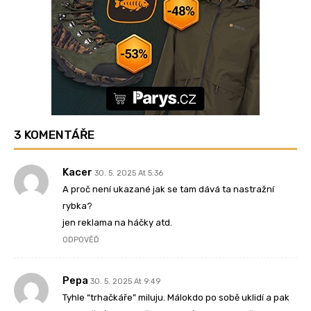
3 KOMENTÁŘE
Kacer
30. 5. 2025 At 5:36
A proč není ukazané jak se tam dává ta nastražní
rybka?
jen reklama na háčky atd.
ODPOVĚĎ
Pepa
30. 5. 2025 At 9:49
Tyhle “trhačkáře” miluju. Málokdo po sobě uklidí a pak