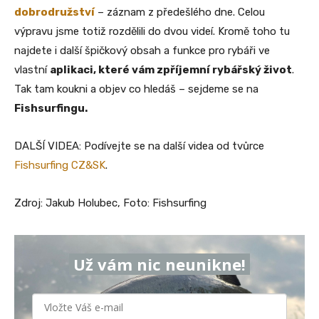
dobrodružství
– záznam z předešlého dne. Celou
výpravu jsme totiž rozdělili do dvou videí. Kromě toho tu
najdete i další špičkový obsah a funkce pro rybáři ve
vlastní
aplikaci, které vám zpříjemní rybářský život
.
Tak tam koukni a objev co hledáš – sejdeme se na
Fishsurfingu.
DALŠÍ VIDEA: Podívejte se na další videa od tvůrce
Fishsurfing CZ&SK
.
Zdroj: Jakub Holubec, Foto: Fishsurfing
Už vám nic neunikne!