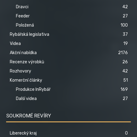
Dravci
42
Feeder
27
Položená
100
Rybářská legislativa
37
Videa
19
Akční nabídka
2176
Recenze výrobků
26
Rozhovory
42
Komerční články
51
Produkce InRybář
169
Další videa
27
SOUKROMÉ REVÍRY
Liberecký kraj
0