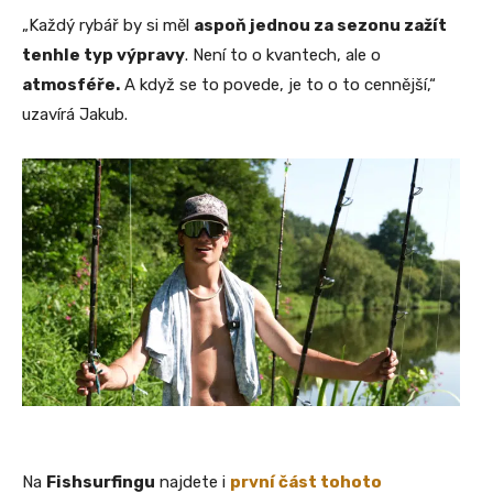
„Každý rybář by si měl
aspoň jednou za sezonu zažít
tenhle typ výpravy
. Není to o kvantech, ale o
atmosféře.
A když se to povede, je to o to cennější,“
uzavírá Jakub.
Na
Fishsurfingu
najdete i
první část tohoto