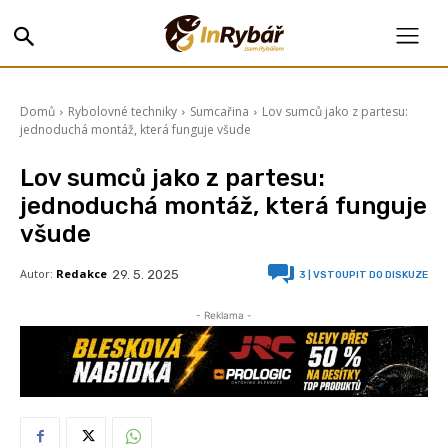
Domů
Rybolovné techniky
Sumcařina
Lov sumců jako z partesu:
jednoduchá montáž, která funguje všude
Lov sumců jako z partesu:
jednoduchá montáž, která funguje
všude
Autor:
Redakce
29. 5. 2025
3
| VSTOUPIT DO DISKUZE
- Reklama -