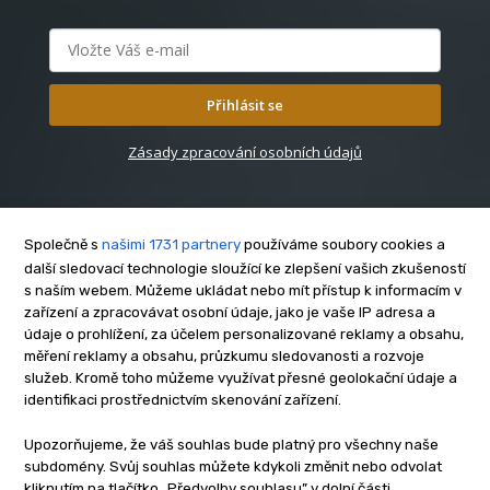
Přihlásit se
Zásady zpracování osobních údajů
Společně s
našimi 1731 partnery
používáme soubory cookies a
další sledovací technologie sloužící ke zlepšení vašich zkušeností
s naším webem. Můžeme ukládat nebo mít přístup k informacím v
O nás
zařízení a zpracovávat osobní údaje, jako je vaše IP adresa a
Kontakt
údaje o prohlížení, za účelem personalizované reklamy a obsahu,
měření reklamy a obsahu, průzkumu sledovanosti a rozvoje
Reklama
služeb. Kromě toho můžeme využívat přesné geolokační údaje a
Zásady soukromí
identifikaci prostřednictvím skenování zařízení.
Privacy policy
Upozorňujeme, že váš souhlas bude platný pro všechny naše
Cookies
subdomény. Svůj souhlas můžete kdykoli změnit nebo odvolat
Etický kodex
kliknutím na tlačítko „Předvolby souhlasu” v dolní části