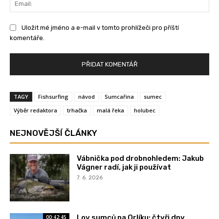
Ema
Uložit mé jméno a e-mail v tomto prohlížeči pro příští
komentáře.
TAGY
Fishsurfing
návod
Sumcařina
sumec
Výběr redaktora
trhačka
malá řeka
holubec
NEJNOVĚJŠÍ ČLÁNKY
Vábnička pod drobnohledem: Jakub
Vágner radí, jak ji používat
7. 6. 2026
Lov sumců na Orlíku: čtyři dny
00:42:45