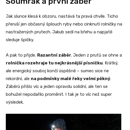
Soumrak a první záběr
Jak slunce klesá k obzoru, nastává ta pravá chvíle. Ticho
přeruší jen občasný šplouch ryby nebo cinknutí rolničky na
nastražených prutech. Jakub sedí na břehu a napjatě
sleduje špičky.
A pak to přijde.
Razantní záběr
. Jeden z prutů se ohne a
rolnička rozehraje tu nejkrásnější písničku
. Krátký,
ale energický souboj končí úspěšně – sumec sice ne
rekordní, ale
na podmínky malé řeky velmi pěkný
.
Záběrů přišlo víc a jeden opravdu solidní, ale ten se
bohužel nepodařilo proměnit. I tak je to víc než super
výsledek.