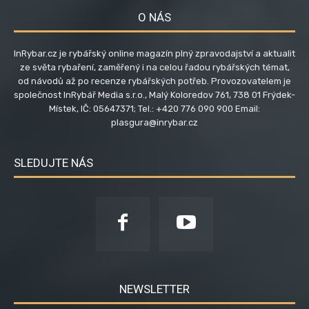
O NÁS
InRybar.cz je rybářský online magazín plný zpravodajství a aktualit
ze světa rybaření, zaměřený i na celou řadou rybářských témat,
od návodů až po recenze rybářských potřeb. Provozovatelem je
společnost InRybář Media s.r.o., Malý Koloredov 761, 738 01 Frýdek-
Místek, IČ: 05647371; Tel.: +420 776 090 900 Email:
plasgura@inrybar.cz
SLEDUJTE NÁS
NEWSLETTER