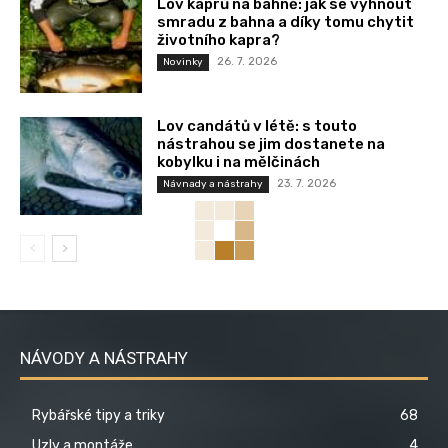
Lov kaprů na bahně: jak se vyhnout
smradu z bahna a díky tomu chytit
životního kapra?
26. 7. 2026
Novinky
Lov candátů v létě: s touto
nástrahou se jim dostanete na
kobylku i na mělčinách
23. 7. 2026
Návnady a nástrahy
NÁVODY A NÁSTRAHY
Rybářské tipy a triky
68
Uzly a montáže
4