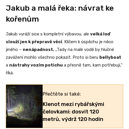
Jakub a malá řeka: návrat ke
kořenům
Jakub vyráží sice s kompletní výbavou, ale
velká loď
slouží jen k přepravě věcí
. Klíčem k úspěchu je něco
jiného –
nenápadnost.
„Tady na malé vodě by hlučné
zavážení mohlo všechno pokazit. Proto si beru
bellyboat
a
nástrahy vozím potichu
a přesně tam, kam potřebuji,“
říká.
Přečtěte si také:
Klenot mezi rybářskými
čelovkami: dosvit 120
metrů, výdrž 120 hodin