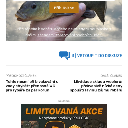
Přihlásit se
Přihlášením k odběru našeho newsletteru souhlasíte s
našimi
zásadami zpracování osobních údajů
3
| VSTOUPIT DO DISKUZE
PŘEDCHOZÍ ČLÁNEK
DALŠÍ ČLÁNEK
Tohle nesmí při bivakování u
Likvidace skladu woblerů:
vody chybět: přenosné WC
překvapivě nízké ceny
pro rybáře za pár korun
spouští lavinu zájmu rybářů
- Reklama -