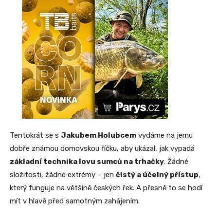
Tentokrát se s
Jakubem Holubcem
vydáme na jemu
dobře známou domovskou říčku, aby ukázal, jak vypadá
základní technika lovu sumců na trhačky
. Žádné
složitosti, žádné extrémy – jen
čistý a účelný přístup
,
který funguje na většině českých řek. A přesně to se hodí
mít v hlavě před samotným zahájením.