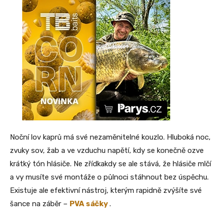
Noční lov kaprů má své nezaměnitelné kouzlo. Hluboká noc,
zvuky sov, žab a ve vzduchu napětí, kdy se konečně ozve
krátký tón hlásiče. Ne zřídkakdy se ale stává, že hlásiče mlčí
a vy musíte své montáže o půlnoci stáhnout bez úspěchu.
Existuje ale efektivní nástroj, kterým rapidně zvýšíte své
šance na záběr –
PVA sáčky
.