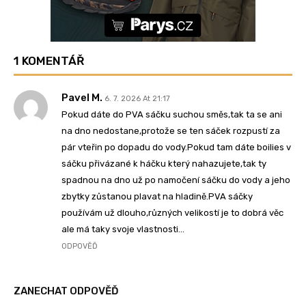
1 KOMENTÁŘ
Pavel M.
6. 7. 2026 At 21:17
Pokud dáte do PVA sáčku suchou směs,tak ta se ani
na dno nedostane,protože se ten sáček rozpustí za
pár vteřin po dopadu do vody.Pokud tam dáte boilies v
sáčku přivázané k háčku který nahazujete,tak ty
spadnou na dno už po namočení sáčku do vody a jeho
zbytky zůstanou plavat na hladině.PVA sáčky
používám už dlouho,různých velikostí je to dobrá věc
ale má taky svoje vlastnosti…
ODPOVĚĎ
ZANECHAT ODPOVĚĎ