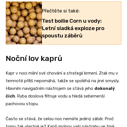
Přečtěte si také:
Test boilie Corn u vody:
Letní sladká exploze pro
spoustu záběrů
Noční lov kaprů
Kapr v noci mění své chování a strategii krmení. Zrak mu v
temnotě příliš nepomáhá, takže se spoléhá na jiné smysly.
Hlavním navigačním nástrojem se stává jeho
dokonalý
čich
. Ryba doslova filtruje vodu a hledá sebemenší
pachovou stopu.
Často se stává, že celou noc nemáte jediný záběr. Proč
tomu tak vlastně je? Kapři mohou vaši nástrahu ve tmě