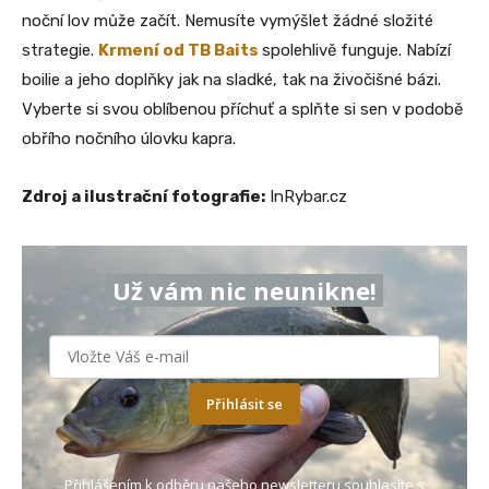
noční lov může začít. Nemusíte vymýšlet žádné složité
strategie.
Krmení od TB Baits
spolehlivě funguje. Nabízí
boilie a jeho doplňky jak na sladké, tak na živočišné bázi.
Vyberte si svou oblíbenou příchuť a splňte si sen v podobě
obřího nočního úlovku kapra.
Zdroj a ilustrační fotografie:
InRybar.cz
Už vám nic neunikne!
Přihlásit se
Přihlášením k odběru našeho newsletteru souhlasíte s