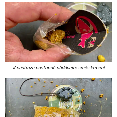
K nástraze postupně přidávejte směs krmení