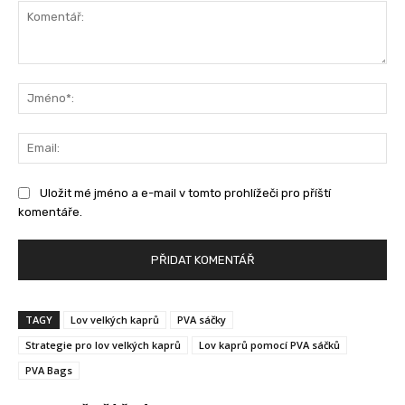
Komentář:
Jm
Ema
Uložit mé jméno a e-mail v tomto prohlížeči pro příští
komentáře.
TAGY
Lov velkých kaprů
PVA sáčky
Strategie pro lov velkých kaprů
Lov kaprů pomocí PVA sáčků
PVA Bags