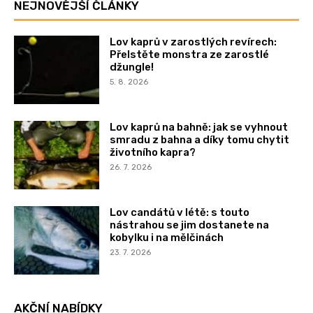
NEJNOVĚJŠÍ ČLÁNKY
Lov kaprů v zarostlých revírech:
Přelstěte monstra ze zarostlé
džungle!
5. 8. 2026
Lov kaprů na bahně: jak se vyhnout
smradu z bahna a díky tomu chytit
životního kapra?
26. 7. 2026
Lov candátů v létě: s touto
nástrahou se jim dostanete na
kobylku i na mělčinách
23. 7. 2026
AKČNÍ NABÍDKY