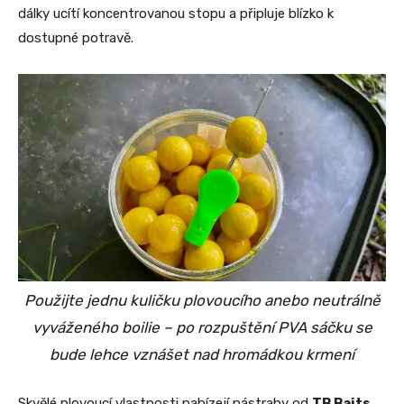
dálky ucítí koncentrovanou stopu a připluje blízko k
dostupné potravě.
Použijte jednu kuličku plovoucího anebo neutrálně
vyváženého boilie – po rozpuštění PVA sáčku se
bude lehce vznášet nad hromádkou krmení
Skvělé plovoucí vlastnosti nabízejí
nástrahy od
TB Baits
.