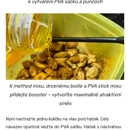
k vytváření PVA sáčků a punčoch
K method mixu, drcenému boilie a PVA stick mixu
přidejte booster – vytvoříte maximálně atraktivní
směs
Nyní nastražte jednu kuličku na vlas pod háček. Celý
návazec opatrně vložte do PVA sáčku. Háček s nástrahou