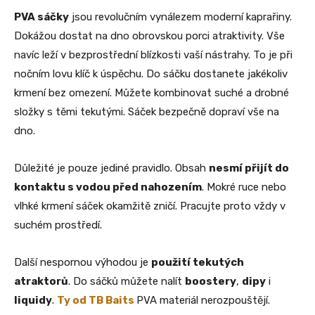
PVA sáčky
jsou revolučním vynálezem moderní kaprařiny.
Dokážou dostat na dno obrovskou porci atraktivity. Vše
navíc leží v bezprostřední blízkosti vaší nástrahy. To je při
nočním lovu klíč k úspěchu. Do sáčku dostanete jakékoliv
krmení bez omezení. Můžete kombinovat suché a drobné
složky s těmi tekutými. Sáček bezpečně dopraví vše na
dno.
Důležité je pouze jediné pravidlo. Obsah
nesmí přijít do
kontaktu s vodou před nahozením
. Mokré ruce nebo
vlhké krmení sáček okamžitě zničí. Pracujte proto vždy v
suchém prostředí.
Další nespornou výhodou je
použití tekutých
atraktorů
. Do sáčků můžete nalít
boostery
,
dipy
i
liquidy
.
Ty od TB Baits
PVA materiál nerozpouštějí.