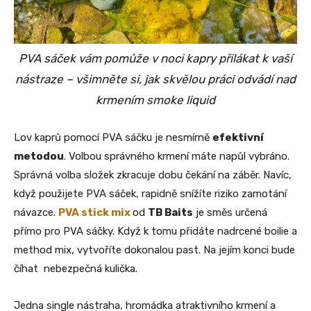
PVA sáček vám pomůže v noci kapry přilákat k vaší
nástraze – všimněte si, jak skvělou práci odvádí nad
krmením smoke liquid
Lov kaprů pomocí PVA sáčku je nesmírně
efektivní
metodou
. Volbou správného krmení máte napůl vybráno.
Správná volba složek zkracuje dobu čekání na záběr. Navíc,
když použijete PVA sáček, rapidně snížíte riziko zamotání
návazce.
PVA stick mix
od
TB Baits
je směs určená
přímo pro PVA sáčky. Když k tomu přidáte nadrcené boilie a
method mix, vytvoříte dokonalou past. Na jejím konci bude
číhat nebezpečná kulička.
Jedna single nástraha, hromádka atraktivního krmení a