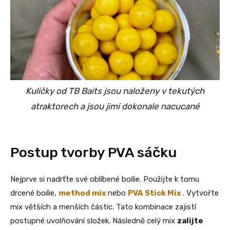
Kuličky
od TB Baits
jsou naloženy v tekutých
atraktorech a jsou jimi dokonale nacucané
Postup tvorby PVA sáčku
Nejprve si nadrťte své oblíbené boilie. Použijte k tomu
drcené boilie,
method mix
nebo
PVA Stick Mix
. Vytvořte
mix větších a menších částic. Tato kombinace zajistí
postupné uvolňování složek. Následně celý mix
zalijte