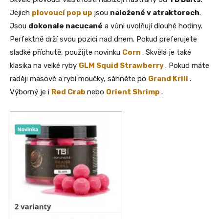
Jejich
plovoucí pop up
jsou
naložené v atraktorech
.
Jsou
dokonale nacucané
a vůni uvolňují dlouhé hodiny.
Perfektně drží svou pozici nad dnem. Pokud preferujete
sladké příchutě, použijte
novinku
Corn
.
Skvělá je také
klasika na velké ryby
GLM Squid Strawberry
. Pokud máte
raději masové a rybí moučky, sáhněte po
Grand Krill
.
Výborný je i
Red Crab
nebo
Orient Shrimp
.