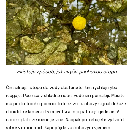
Existuje způsob, jak zvýšit pachovou stopu
Čím silnější stopu do vody dostanete, tím rychleji ryba
reaguje. Pach se v chladné noční vodě šíří pomaleji. Musíte
mu proto trochu pomoci. Intenzivní pachový signál dokáže
donutit ke krmení i ty největší a nejopatrnější jedince. V
noci neplatí, že méně je více. Naopak potřebujete vytvořit
silně vonící bod
. Kapr půjde za čichovým vjemem.