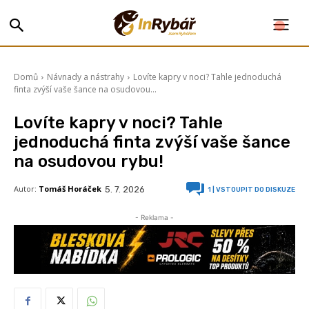
Domů
Návnady a nástrahy
Lovíte kapry v noci? Tahle jednoduchá
finta zvýší vaše šance na osudovou...
Lovíte kapry v noci? Tahle
jednoduchá finta zvýší vaše šance
na osudovou rybu!
Autor:
Tomáš Horáček
5. 7. 2026
1
| VSTOUPIT DO DISKUZE
- Reklama -