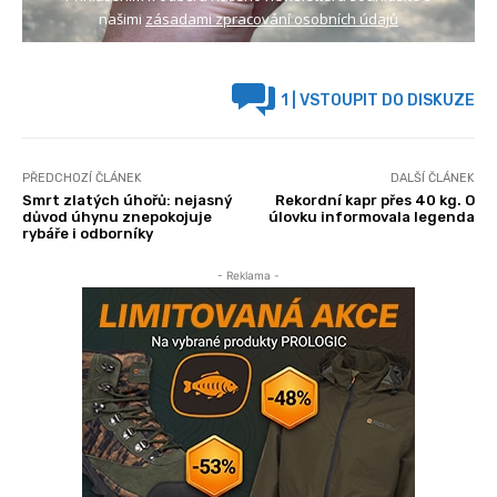
našimi
zásadami zpracování osobních údajů
1
| VSTOUPIT DO DISKUZE
PŘEDCHOZÍ ČLÁNEK
DALŠÍ ČLÁNEK
Smrt zlatých úhořů: nejasný
Rekordní kapr přes 40 kg. O
důvod úhynu znepokojuje
úlovku informovala legenda
rybáře i odborníky
- Reklama -