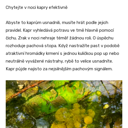
Chytejte v noci kapry efektivně
Abyste to kaprům usnadnili, musíte hrát podle jejich
pravidel. Kapr vyhledává potravu ve tmě hlavně pomocí
čichu. Zrak v noci nehraje téměř žádnou roli. O úspěchu
rozhoduje pachová stopa. Když nastražíte past v podobě
atraktivní hromádky krmení s jednou kuličkou pop up nebo
neutrálně vyvážené nástrahy, rybě to velice usnadníte.
Kapr půjde najisto za nejsilnějším pachovým signálem.