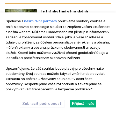
Letní chytání v horských
bystřinách? Tyhle prsačky se šiknou
Společně s
našimi 1731 partnery
používáme soubory cookies a
5. 8. 2026
další sledovací technologie sloužící ke zlepšení vašich zkušeností
s naším webem. Můžeme ukládat nebo mít přístup k informacím v
zařízení a zpracovávat osobní údaje, jako je vaše IP adresa a
údaje o prohlížení, za účelem personalizované reklamy a obsahu,
Kaprařský set pro začínající rybáře.
Vše, co potřebujete na první
měření reklamy a obsahu, průzkumu sledovanosti a rozvoje
vycházku
služeb. Kromě toho můžeme využívat přesné geolokační údaje a
identifikaci prostřednictvím skenování zařízení.
4. 8. 2026
Upozorňujeme, že váš souhlas bude platný pro všechny naše
subdomény. Svůj souhlas můžete kdykoli změnit nebo odvolat
Novinka z Anglie: tahle oříškovo-
kliknutím na tlačítko „Předvolby souhlasu” v dolní části
smetanová pecka vydráždí kapry k
záběrům!
obrazovky. Respektujeme vaše rozhodnutí a zavazujeme se
poskytovat vám transparentní a bezpečné prohlížení.”
3. 8. 2026
Zobrazit podrobnosti
Přijímám vše