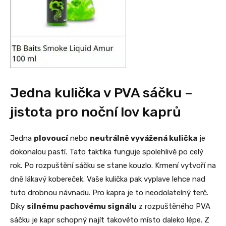
Jedna kulička v PVA sáčku –
jistota pro noční lov kaprů
Jedna
plovoucí
nebo
neutrálně vyvážená kulička
je
dokonalou pastí. Tato taktika funguje spolehlivě po celý
rok. Po rozpuštění sáčku se stane kouzlo. Krmení vytvoří na
dně lákavý kobereček. Vaše kulička pak vyplave lehce nad
tuto drobnou návnadu. Pro kapra je to neodolatelný terč.
Díky
silnému pachovému signálu
z rozpuštěného PVA
sáčku je kapr schopný najít takovéto místo daleko lépe. Z