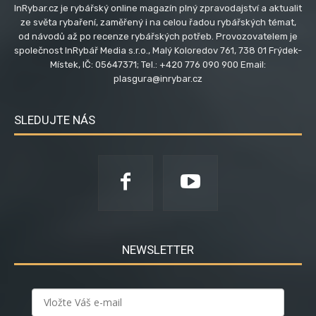
InRybar.cz je rybářský online magazín plný zpravodajství a aktualit
ze světa rybaření, zaměřený i na celou řadou rybářských témat,
od návodů až po recenze rybářských potřeb. Provozovatelem je
společnost InRybář Media s.r.o., Malý Koloredov 761, 738 01 Frýdek-
Místek, IČ: 05647371; Tel.: +420 776 090 900 Email:
plasgura@inrybar.cz
SLEDUJTE NÁS
NEWSLETTER