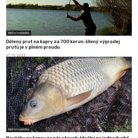
Akční nabídka
Dělený prut na kapry za 700 korun: šílený výprodej
prutů je v plném proudu
21. 11. 2023
Akční nabídka
Navijáky na kapry za pár stovek: Ideální na jednoduché