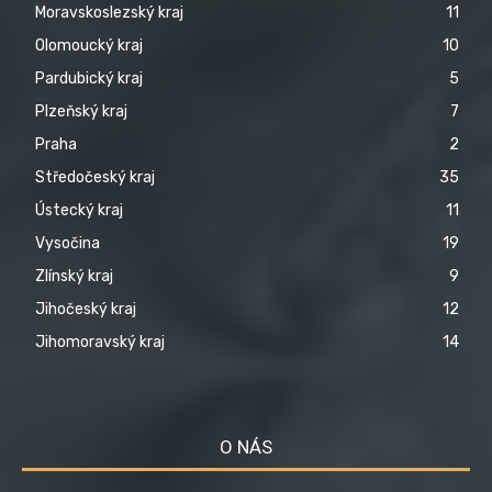
Moravskoslezský kraj
11
Olomoucký kraj
10
Pardubický kraj
5
Plzeňský kraj
7
Praha
2
Středočeský kraj
35
Ústecký kraj
11
Vysočina
19
Zlínský kraj
9
Jihočeský kraj
12
Jihomoravský kraj
14
O NÁS