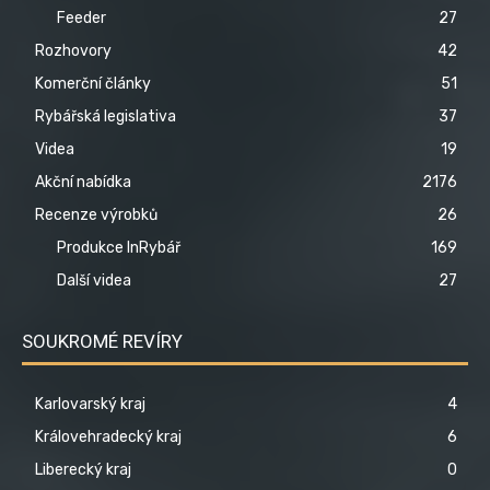
Feeder
27
Rozhovory
42
Komerční články
51
Rybářská legislativa
37
Videa
19
Akční nabídka
2176
Recenze výrobků
26
Produkce InRybář
169
Další videa
27
SOUKROMÉ REVÍRY
Karlovarský kraj
4
Královehradecký kraj
6
Liberecký kraj
0