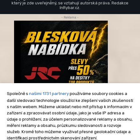
který je zde uveřejněný, se vztahují autorská práva. Redakce
InRybar.cz.
- Reklama -
Společně s
našimi 1731 partnery
používáme soubory cookies a
další sledovací technologie sloužící ke zlepšení vašich zkušeností
s naším webem. Můžeme ukládat nebo mít přístup k informacím v
-Reklama-
zařízení a zpracovávat osobní údaje, jako je vaše IP adresa a
údaje o prohlížení, za účelem personalizované reklamy a obsahu,
měření reklamy a obsahu, průzkumu sledovanosti a rozvoje
služeb. Kromě toho můžeme využívat přesné geolokační údaje a
identifikaci prostřednictvím skenování zařízení.