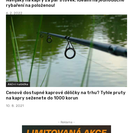
rybaření na položenou!
6. 2. 2022
Akční nabídka
Cenově dostupné kaprové děličky na trhu? Tyhle pruty
na kapry seženete do 1000 korun
10. 8. 2021
- Reklama -