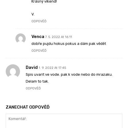
Krásný víkend!
V.
ODPOVĚĎ
Venca
7. 5. 2022 At 16:11
dobře pujdu hokus pokus a dám pak vědět
ODPOVĚĎ
David
1. 9. 2022 At 17:45
Spis uvarit ve vode. pak k vode nebo do mrazaku.
Delam to tak.
ODPOVĚĎ
ZANECHAT ODPOVĚĎ