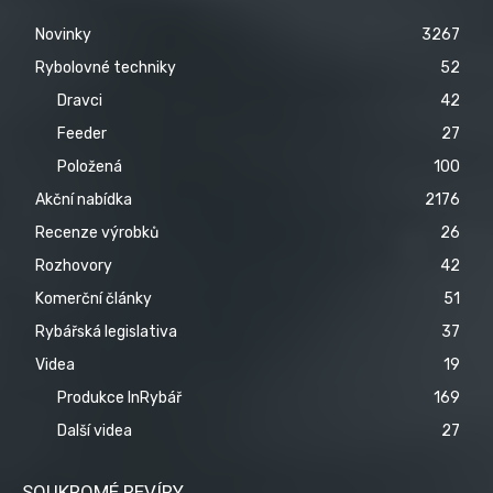
Novinky
3267
Rybolovné techniky
52
Dravci
42
Feeder
27
Položená
100
Akční nabídka
2176
Recenze výrobků
26
Rozhovory
42
Komerční články
51
Rybářská legislativa
37
Videa
19
Produkce InRybář
169
Další videa
27
SOUKROMÉ REVÍRY