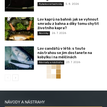
5. 8. 2026
Rybolovné techniky
Lov kaprů na bahně: jak se vyhnout
smradu z bahna a díky tomu chytit
životního kapra?
26. 7. 2026
Novinky
Lov candátů v létě: s touto
nástrahou se jim dostanete na
kobylku i na mělčinách
23. 7. 2026
Návnady a nástrahy
NÁVODY A NÁSTRAHY