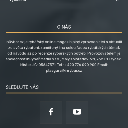
O NÁS
InRybar.cz je rybářský online magazín plný zpravodajství a aktualit
ze světa rybaření, zaměřený i na celou řadou rybářských témat,
od návodů až po recenze rybářských potřeb. Provozovatelem je
společnost InRybář Media s.r.o., Malý Koloredov 761, 738 01 Frýdek-
Místek, IČ: 05647371; Tel.: +420 776 090 900 Email:
plasgura@inrybar.cz
SLEDUJTE NÁS