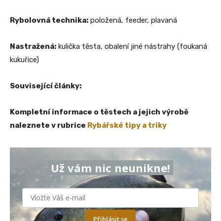
Rybolovná technika:
položená, feeder, plavaná
Nastražená:
kulička těsta, obalení jiné nástrahy (foukaná
kukuřice)
Související články:
Kompletní informace o těstech a jejich výrobě
naleznete v rubrice
Rybářské tipy a triky
Už vám nic neunikne!
Přihlásit se