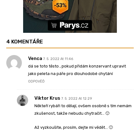
4 KOMENTÁŘE
Venca
7. 5. 2022 At 11:46
dá se toto těsto , pokud přidám konzervant upravit
jako peleta na páře pro dlouhodobé chytání
ODPOVĚĎ
Viktor Krus
7. 5. 2022 At 12:29
Někteří rybáři to dělají, ovšem osobně s tím nemám
zkušenost, takže nebudu chytračit… 🙂
Až vyzkoušíte, prosím, dejte mi vědět… 🙂