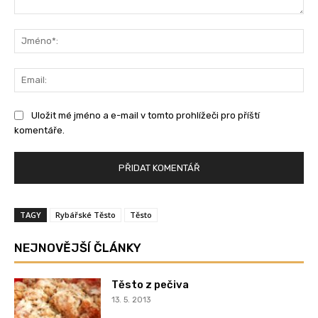
Komentář:
Jm
Ema
Uložit mé jméno a e-mail v tomto prohlížeči pro příští
komentáře.
TAGY
Rybářské Těsto
Těsto
NEJNOVĚJŠÍ ČLÁNKY
Těsto z pečiva
13. 5. 2013