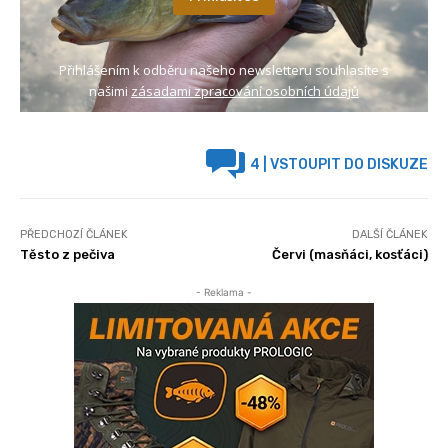
Přihlášením k odběru našeho newsletteru souhlasíte s
našimi
zásadami zpracování osobních údajů
4
| VSTOUPIT DO DISKUZE
PŘEDCHOZÍ ČLÁNEK
DALŠÍ ČLÁNEK
Těsto z pečiva
Červi (masňáci, kosťáci)
- Reklama -