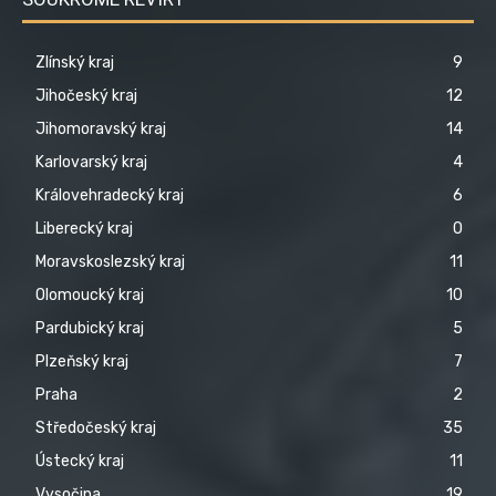
Zlínský kraj
9
Jihočeský kraj
12
Jihomoravský kraj
14
Karlovarský kraj
4
Královehradecký kraj
6
Liberecký kraj
0
Moravskoslezský kraj
11
Olomoucký kraj
10
Pardubický kraj
5
Plzeňský kraj
7
Praha
2
Středočeský kraj
35
Ústecký kraj
11
Vysočina
19