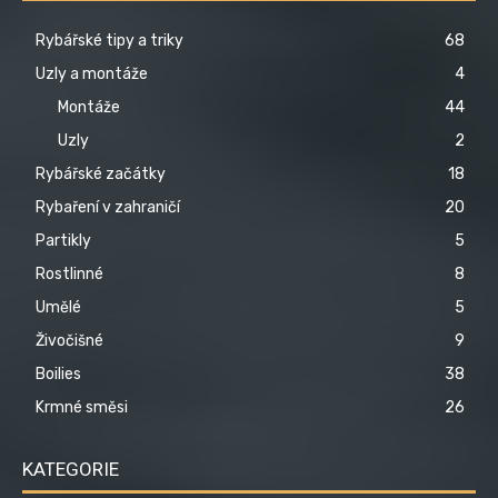
Rybářské tipy a triky
68
Uzly a montáže
4
Montáže
44
Uzly
2
Rybářské začátky
18
Rybaření v zahraničí
20
Partikly
5
Rostlinné
8
Umělé
5
Živočišné
9
Boilies
38
Krmné směsi
26
KATEGORIE