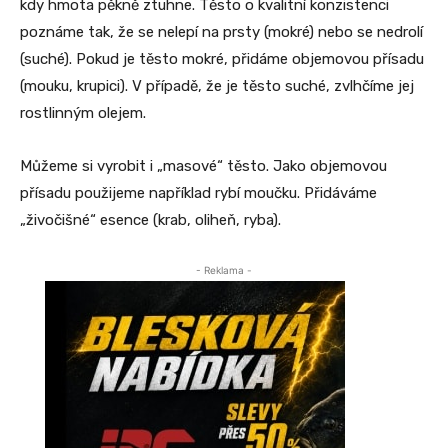
kdy hmota pěkně ztuhne. Těsto o kvalitní konzistenci
poznáme tak, že se nelepí na prsty (mokré) nebo se nedrolí
(suché). Pokud je těsto mokré, přidáme objemovou přísadu
(mouku, krupici). V případě, že je těsto suché, zvlhčíme jej
rostlinným olejem.
Můžeme si vyrobit i „masové“ těsto. Jako objemovou
přísadu použijeme například rybí moučku. Přidáváme
„živočišné“ esence (krab, oliheň, ryba).
- Reklama -