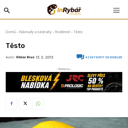
Domů
Návnady a nástrahy
Rostlinné
Těsto
Těsto
Autor:
Viktor Krus
13. 5. 2013
4
| VSTOUPIT DO DISKUZE
- Reklama -