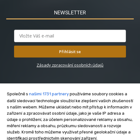
NEWSLETTER
Přihlásit se
Zásady zpracování osobních údajů
Společně s
našimi 1731 partnery
používáme soubory cookies a
další sledovací technologie sloužící ke zlepšení vašich zkušeností
s naším webem. Můžeme ukládat nebo mít přístup k informacím v
O nás
zařízení a zpracovávat osobní údaje, jako je vaše IP adresa a
Kontakt
údaje o prohlížení, za účelem personalizované reklamy a obsahu,
Reklama
měření reklamy a obsahu, průzkumu sledovanosti a rozvoje
služeb. Kromě toho můžeme využívat přesné geolokační údaje a
Zásady soukromí
identifikaci prostřednictvím skenování zařízení.