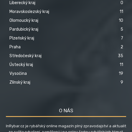
Liberecký kraj
0
Moravskoslezský kraj
11
Olomoucký kraj
10
Pardubický kraj
5
Plzeňský kraj
7
Praha
2
Středočeský kraj
35
Ústecký kraj
11
Vysočina
19
Zlínský kraj
9
O NÁS
InRybar.cz je rybářský online magazín plný zpravodajství a aktualit
ze světa rybaření, zaměřený i na celou řadou rybářských témat,