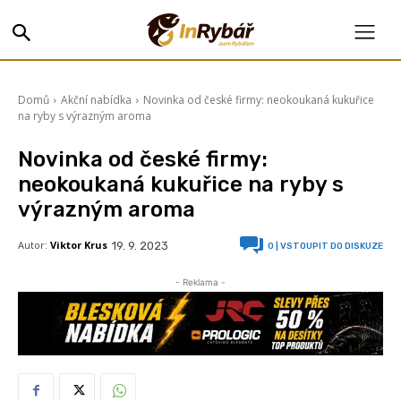
Domů
Akční nabídka
Novinka od české firmy: neokoukaná kukuřice
na ryby s výrazným aroma
Novinka od české firmy:
neokoukaná kukuřice na ryby s
výrazným aroma
Autor:
Viktor Krus
19. 9. 2023
0
| VSTOUPIT DO DISKUZE
- Reklama -