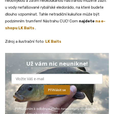
neobvyklou a zatím neokoukanou nástrahou můžete zažít
u vody nefalšované rybářské eledorádo, na které budete
dlouho vzpomínat. Tahle netradiční kukuřice může být
podzimním trumfem! Nástrahu CUC! Corn
najdete
na e-
shopu LK Baits
.
Zdroj a ilustrační foto:
LK Baits
Už vám nic neunikne!
Přihlásit se
Přihlášením k odběru našeho newsletteru souhlasíte s