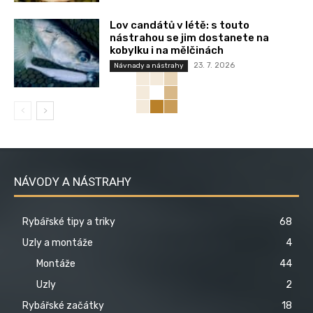
Lov candátů v létě: s touto
nástrahou se jim dostanete na
kobylku i na mělčinách
23. 7. 2026
Návnady a nástrahy
NÁVODY A NÁSTRAHY
Rybářské tipy a triky
68
Uzly a montáže
4
Montáže
44
Uzly
2
Rybářské začátky
18