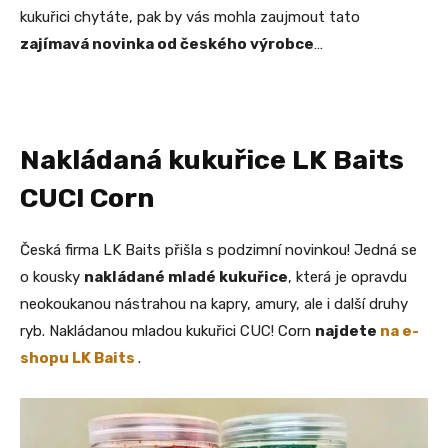
kukuřici chytáte, pak by vás mohla zaujmout tato
zajímavá novinka od českého výrobce
…
Nakládaná kukuřice LK Baits
CUC! Corn
Česká firma LK Baits přišla s podzimní novinkou! Jedná se
o kousky
nakládané mladé kukuřice
, která je opravdu
neokoukanou nástrahou na kapry, amury, ale i další druhy
ryb. Nakládanou mladou kukuřici CUC! Corn
najdete
na e-
shopu LK Baits
.