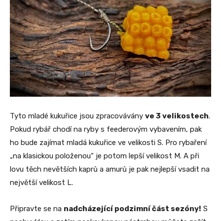
Tyto mladé kukuřice jsou zpracovávány
ve 3 velikostech
.
Pokud rybář chodí na ryby s feederovým vybavením, pak
ho bude zajímat mladá kukuřice ve velikosti S. Pro rybaření
„na klasickou položenou“ je potom lepší velikost M. A při
lovu těch nevětších kaprů a amurů je pak nejlepší vsadit na
největší velikost L.
Připravte se na
nadcházející podzimní část sezóny!
S