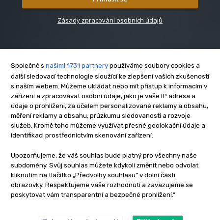
Zásady zpracování osobních údajů
Společně s
našimi 1731 partnery
používáme soubory cookies a
další sledovací technologie sloužící ke zlepšení vašich zkušeností
s naším webem. Můžeme ukládat nebo mít přístup k informacím v
O nás
zařízení a zpracovávat osobní údaje, jako je vaše IP adresa a
Kontakt
údaje o prohlížení, za účelem personalizované reklamy a obsahu,
Reklama
měření reklamy a obsahu, průzkumu sledovanosti a rozvoje
služeb. Kromě toho můžeme využívat přesné geolokační údaje a
Zásady soukromí
identifikaci prostřednictvím skenování zařízení.
Privacy policy
Cookies
Upozorňujeme, že váš souhlas bude platný pro všechny naše
subdomény. Svůj souhlas můžete kdykoli změnit nebo odvolat
Etický kodex
kliknutím na tlačítko „Předvolby souhlasu” v dolní části
Redakce
obrazovky. Respektujeme vaše rozhodnutí a zavazujeme se
poskytovat vám transparentní a bezpečné prohlížení.”
Copyright © www.inrybar.cz 2013 - 2026 | Na veškerý materiál,
který je zde uveřejněný, se vztahují autorská práva. Redakce
InRybar.cz.