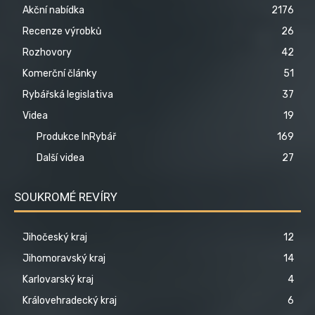
Akční nabídka
2176
Recenze výrobků
26
Rozhovory
42
Komerční články
51
Rybářská legislativa
37
Videa
19
Produkce InRybář
169
Další videa
27
SOUKROMÉ REVÍRY
Jihočeský kraj
12
Jihomoravský kraj
14
Karlovarský kraj
4
Královehradecký kraj
6