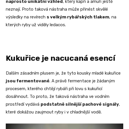
naprosto unikátní vzhled
, který kapři a amuři ještě
neznají. Proto taková nástraha může přinést skvělé
výsledky na revírech
s velkým rybářských tlakem
, na
kterých ryby už viděly ledacos.
Kukuřice je nacucaná esencí
Dalším zásadním plusem je, že tyto kousky mladé kukuřice
jsou fermentované
. A právě fermentace je žádaným
procesem, kterého chtějí rybáři při lovu s kukuřicí
dosáhnout. To proto, že taková nástraha ve vodním
prostředí vydává
podstatně silnější pachové signály
,
které dokážou zaujmout ryby i v chladnější vodě.