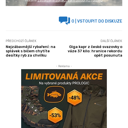
našimi
zásadami zpracování osobních údajů
0
| VSTOUPIT DO DISKUZE
PŘEDCHOZÍ ČLÁNEK
DALŠÍ ČLÁNEK
Nejzábavnější rybaření: na
Giga kapr z české svazovky o
splávek s bičem chytíte
váze 37 kilo: hranice rekordu
desítky ryb za chvilku
opět posunuta
- Reklama -