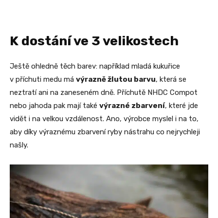
K dostání ve 3 velikostech
Ještě ohledně těch barev: například mladá kukuřice
v příchuti medu má
výrazně žlutou barvu
, která se
neztratí ani na zaneseném dně. Příchutě NHDC Compot
nebo jahoda pak mají také
výrazné zbarvení
, které jde
vidět i na velkou vzdálenost. Ano, výrobce myslel i na to,
aby díky výraznému zbarvení ryby nástrahu co nejrychleji
našly.