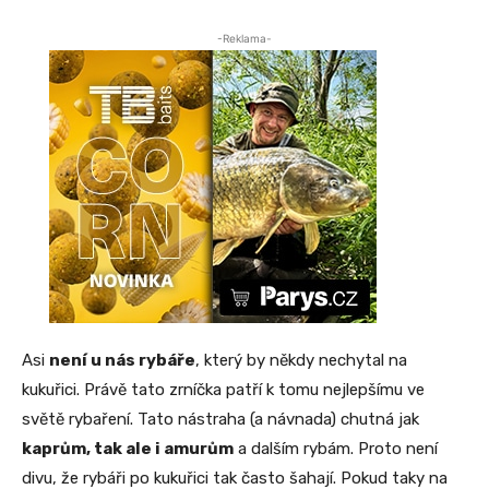
-Reklama-
Asi
není u nás rybáře
, který by někdy nechytal na
kukuřici. Právě tato zrníčka patří k tomu nejlepšímu ve
světě rybaření. Tato nástraha (a návnada) chutná jak
kaprům, tak ale i amurům
a dalším rybám. Proto není
divu, že rybáři po kukuřici tak často šahají. Pokud taky na