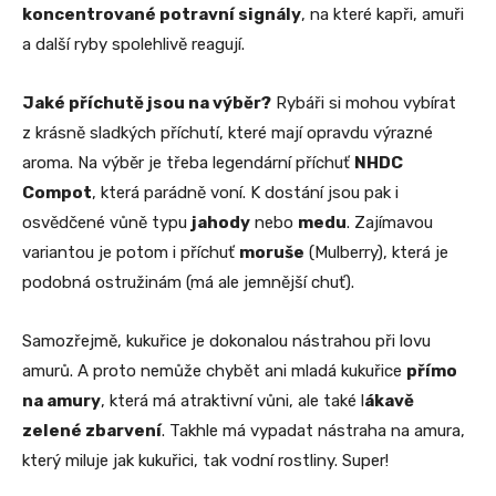
koncentrované potravní signály
, na které kapři, amuři
a další ryby spolehlivě reagují.
Jaké příchutě jsou na výběr?
Rybáři si mohou vybírat
z krásně sladkých příchutí, které mají opravdu výrazné
aroma. Na výběr je třeba legendární příchuť
NHDC
Compot
, která parádně voní. K dostání jsou pak i
osvědčené vůně typu
jahody
nebo
medu
. Zajímavou
variantou je potom i příchuť
moruše
(Mulberry), která je
podobná ostružinám (má ale jemnější chuť).
Samozřejmě, kukuřice je dokonalou nástrahou při lovu
amurů. A proto nemůže chybět ani mladá kukuřice
přímo
na amury
, která má atraktivní vůni, ale také l
ákavě
zelené zbarvení
. Takhle má vypadat nástraha na amura,
který miluje jak kukuřici, tak vodní rostliny. Super!