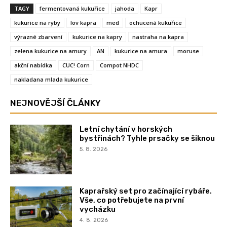
TAGY
fermentovaná kukuřice
jahoda
Kapr
kukurice na ryby
lov kapra
med
ochucená kukuřice
výrazné zbarvení
kukurice na kapry
nastraha na kapra
zelena kukurice na amury
AN
kukurice na amura
moruse
akční nabídka
CUC! Corn
Compot NHDC
nakladana mlada kukurice
NEJNOVĚJŠÍ ČLÁNKY
Letní chytání v horských
bystřinách? Tyhle prsačky se šiknou
5. 8. 2026
Kaprařský set pro začínající rybáře.
Vše, co potřebujete na první
vycházku
4. 8. 2026