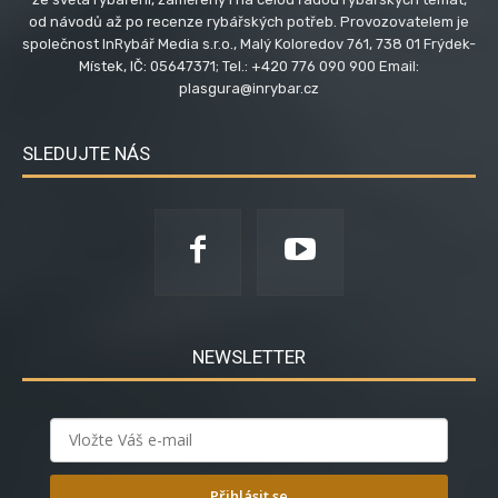
od návodů až po recenze rybářských potřeb. Provozovatelem je
společnost InRybář Media s.r.o., Malý Koloredov 761, 738 01 Frýdek-
Místek, IČ: 05647371; Tel.: +420 776 090 900 Email:
plasgura@inrybar.cz
SLEDUJTE NÁS
NEWSLETTER
Přihlásit se