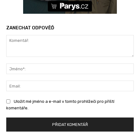
ZANECHAT ODPOVĚĎ
Komentář:
Jm
Ema
Uložit mé jméno a e-mail v tomto prohlížeči pro příští
komentáře.