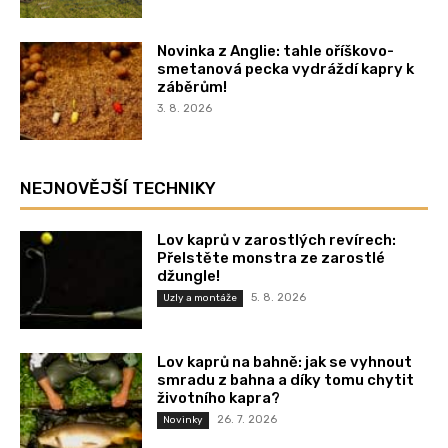
Novinka z Anglie: tahle oříškovo-
smetanová pecka vydráždí kapry k
záběrům!
3. 8. 2026
NEJNOVĚJŠÍ TECHNIKY
Lov kaprů v zarostlých revírech:
Přelstěte monstra ze zarostlé
džungle!
5. 8. 2026
Uzly a montáže
Lov kaprů na bahně: jak se vyhnout
smradu z bahna a díky tomu chytit
životního kapra?
26. 7. 2026
Novinky