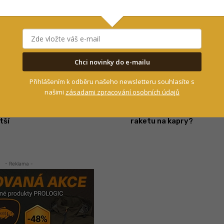
 našeho newsletteru souhlasíte s
 zpracování osobních údajů
Chci novinky do e-mailu
0
| VSTOUPIT DO DISKUZE
Přihlášením k odběru našeho newsletteru souhlasíte s
našimi
zásadami zpracování osobních údajů
DALŠÍ ČLÁNEK
ky
Kaprařina v praxi: Jak používat krmnou
tší
raketu na kapry?
- Reklama -