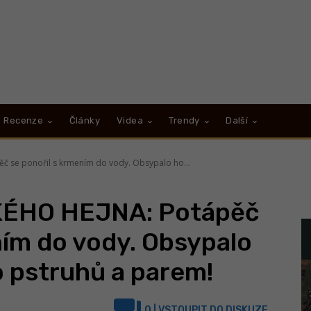
Recenze
Články
Videa
Trendy
Další
 se ponořil s krmením do vody. Obsypalo ho...
ÉHO HEJNA: Potápěč
ním do vody. Obsypalo
 pstruhů a parem!
0
| VSTOUPIT DO DISKUZE