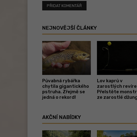
NEJNOVĚJŠÍ ČLÁNKY
Půvabná rybářka
Lov kaprů v
chytila gigantického
zarostlých revíre
pstruha. Zřejmě se
Přelstěte monst
jedná o rekord!
ze zarostlé džung
AKČNÍ NABÍDKY