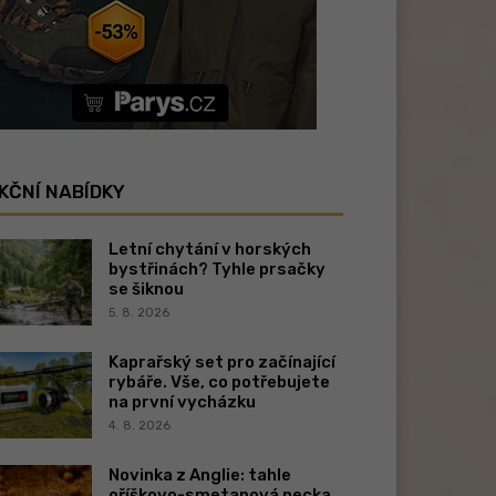
KČNÍ NABÍDKY
Letní chytání v horských
bystřinách? Tyhle prsačky
se šiknou
5. 8. 2026
Kaprařský set pro začínající
rybáře. Vše, co potřebujete
na první vycházku
4. 8. 2026
Novinka z Anglie: tahle
oříškovo-smetanová pecka