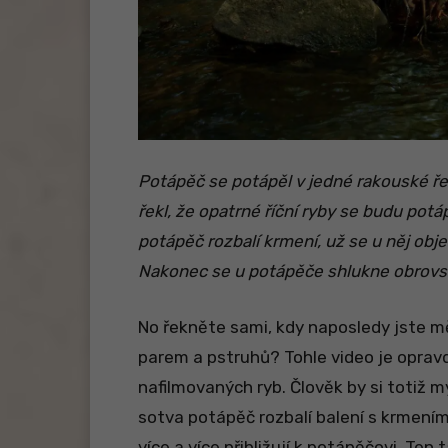
Potápěč se potápěl v jedné rakouské řece
řekl, že opatrné říční ryby se budu pot
potápěč rozbalí krmení, už se u něj obje
Nakonec se u potápěče shlukne obrovs
No řekněte sami, kdy naposledy jste 
parem a pstruhů? Tohle video je oprav
nafilmovaných ryb. Člověk by si totiž my
sotva potápěč rozbalí balení s krmením
více a více přibližují k potápěčovi. T