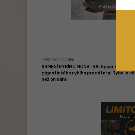
Přihlášením k odběru
našimi
zásadami
PŘEDCHOZÍ ČLÁNEK
KRMENÍ RYBÍHO MONSTRA: Rybář krmí z ru
gigantického rybího predátora! Ryba je vě
než on sám!