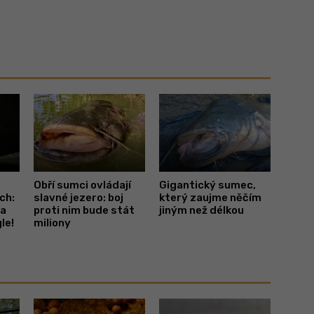
Obří sumci ovládají
Gigantický sumec,
ch:
slavné jezero: boj
který zaujme něčím
ra
proti nim bude stát
jiným než délkou
le!
miliony