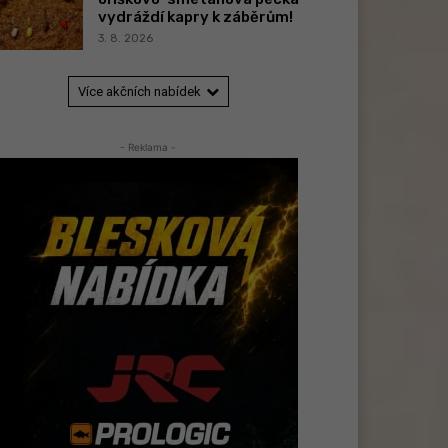
vydráždí kapry k záběrům!
3. 8. 2026
Více akčních nabídek
- Reklama -