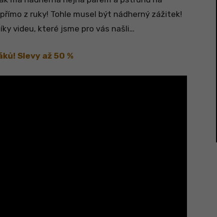
přímo z ruky! Tohle musel být nádherný zážitek!
ky videu, které jsme pro vás našli…
áků! Slevy až 50 %