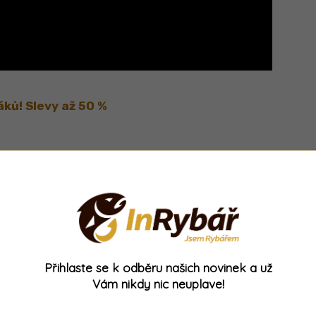
áků! Slevy až 50 %
nic neunikne!
Přihlaste se k odběru našich novinek a už
Přihlásit se
Vám nikdy nic neuplave!