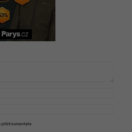
Jméno:
Email:
o příští komentáře.