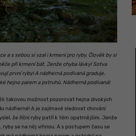
 a s sebou si vzal i krmení pro ryby. Člověk by si
ápěče při krmení bát. Jenže chyba lávky! Sotva
vují první ryby! A nádherná podívaná graduje.
ké hejno parem a pstruhů. Nádherná podívaná!
měli takovou možnost pozorovat hejna divokých
du nádherné! A je zajímavé sledovat chování
slel, že říční ryby patří k těm opatrnějším. Jenže
, ryby se na něj vrhnou. A s postupem času se
en tak má nádherná hejna parem a pstruhů na