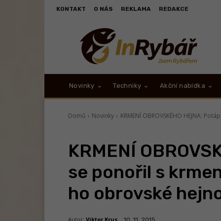
KONTAKT
O NÁS
REKLAMA
REDAKCE
Novinky
Techniky
Akční nabídka
Domů
Novinky
KRMENÍ OBROVSKÉHO HEJNA: Potápěč
KRMENÍ OBROVSK
se ponořil s krme
ho obrovské hejno
Autor:
Viktor Krus
10. 11. 2015