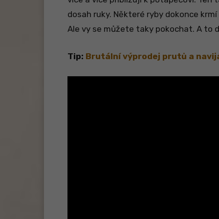
dosah ruky. Některé ryby dokonce krmí 
Ale vy se můžete taky pokochat. A to dí
Tip:
Brutální výprodej prutů a navij