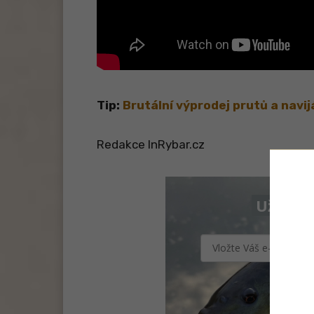
Tip:
Brutální výprodej prutů a navij
Redakce InRybar.cz
Už vám 