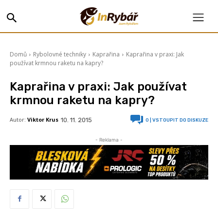
Domů
Rybolovné techniky
Kaprařina
Kaprařina v praxi: Jak
používat krmnou raketu na kapry?
Kaprařina v praxi: Jak používat
krmnou raketu na kapry?
Autor:
Viktor Krus
10. 11. 2015
0
| VSTOUPIT DO DISKUZE
- Reklama -