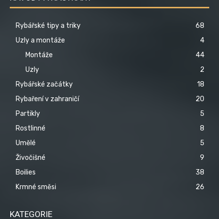
Rybářské tipy a triky
68
Uzly a montáže
4
Montáže
44
Uzly
2
Rybářské začátky
18
Rybaření v zahraničí
20
Partikly
5
Rostlinné
8
Umělé
5
Živočišné
9
Boilies
38
Krmné směsi
26
KATEGORIE