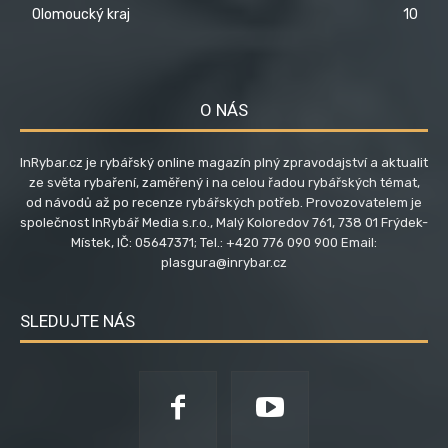
Olomoucký kraj
10
O NÁS
InRybar.cz je rybářský online magazín plný zpravodajství a aktualit
ze světa rybaření, zaměřený i na celou řadou rybářských témat,
od návodů až po recenze rybářských potřeb. Provozovatelem je
společnost InRybář Media s.r.o., Malý Koloredov 761, 738 01 Frýdek-
Místek, IČ: 05647371; Tel.: +420 776 090 900 Email:
plasgura@inrybar.cz
SLEDUJTE NÁS