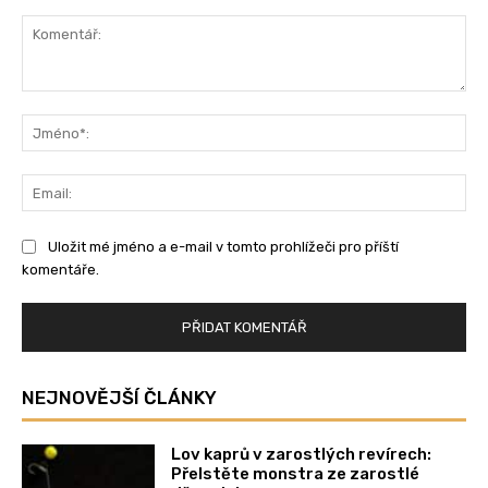
Komentář:
Jm
Ema
Uložit mé jméno a e-mail v tomto prohlížeči pro příští
komentáře.
NEJNOVĚJŠÍ ČLÁNKY
Lov kaprů v zarostlých revírech:
Přelstěte monstra ze zarostlé