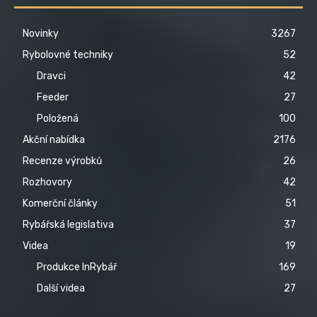
Novinky
3267
Rybolovné techniky
52
Dravci
42
Feeder
27
Položená
100
Akční nabídka
2176
Recenze výrobků
26
Rozhovory
42
Komerční články
51
Rybářská legislativa
37
Videa
19
Produkce InRybář
169
Další videa
27