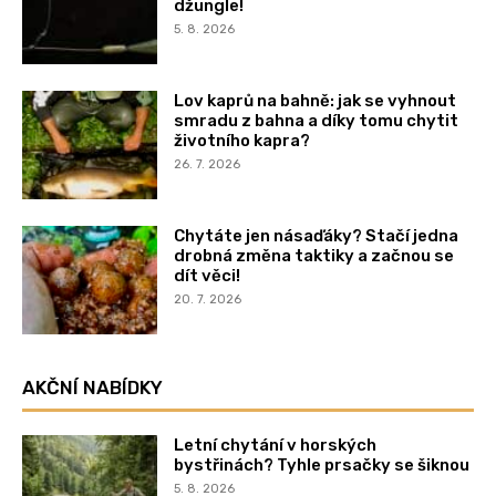
džungle!
5. 8. 2026
Lov kaprů na bahně: jak se vyhnout
smradu z bahna a díky tomu chytit
životního kapra?
26. 7. 2026
Chytáte jen násaďáky? Stačí jedna
drobná změna taktiky a začnou se
dít věci!
20. 7. 2026
AKČNÍ NABÍDKY
Letní chytání v horských
bystřinách? Tyhle prsačky se šiknou
5. 8. 2026