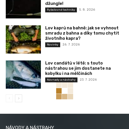
džungle!
5. 8. 2026
Rybolovné techniky
Lov kaprů na bahně: jak se vyhnout
smradu z bahna a díky tomu chytit
životního kapra?
26. 7. 2026
Novinky
Lov candátů v létě: s touto
nástrahou se jim dostanete na
kobylku i na mělčinách
23. 7. 2026
Návnady a nástrahy
NÁVODY A NÁSTRAHY