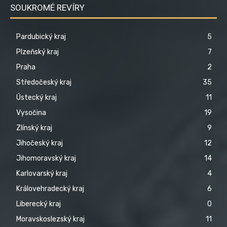
SOUKROMÉ REVÍRY
Pardubický kraj
5
Plzeňský kraj
7
Praha
2
Středočeský kraj
35
Ústecký kraj
11
Vysočina
19
Zlínský kraj
9
Jihočeský kraj
12
Jihomoravský kraj
14
Karlovarský kraj
4
Královehradecký kraj
6
Liberecký kraj
0
Moravskoslezský kraj
11