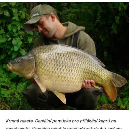
Krmná raketa. Geniální pomůcka pro přilákání kaprů na
lovné místo. Krmných raket je hned několik druhů, ovšem