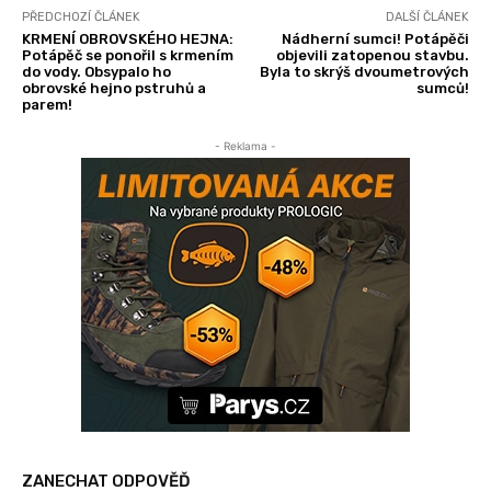
PŘEDCHOZÍ ČLÁNEK
DALŠÍ ČLÁNEK
KRMENÍ OBROVSKÉHO HEJNA:
Nádherní sumci! Potápěči
Potápěč se ponořil s krmením
objevili zatopenou stavbu.
do vody. Obsypalo ho
Byla to skrýš dvoumetrových
obrovské hejno pstruhů a
sumců!
parem!
- Reklama -
ZANECHAT ODPOVĚĎ