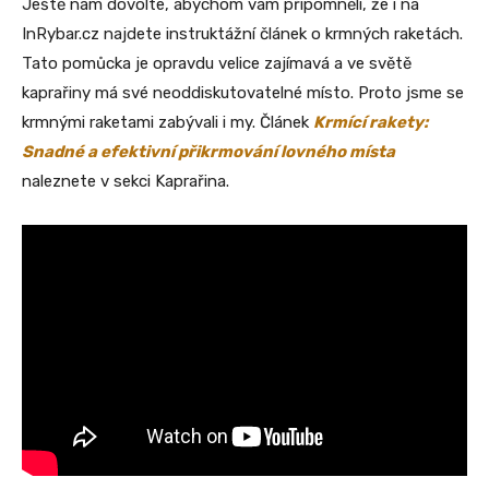
Ještě nám dovolte, abychom vám připomněli, že i na
InRybar.cz najdete instruktážní článek o krmných raketách.
Tato pomůcka je opravdu velice zajímavá a ve světě
kaprařiny má své neoddiskutovatelné místo. Proto jsme se
krmnými raketami zabývali i my. Článek
Krmící rakety:
Snadné a efektivní přikrmování lovného místa
naleznete v sekci Kaprařina.