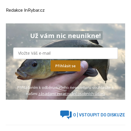
Redakce InRybar.cz
Už vám nic neunikne!
Přihlásit se
Přihlášením k odběru našeho newsletteru souhlasíte s
našimi
zásadami zpracování osobních údajů
0
| VSTOUPIT DO DISKUZE