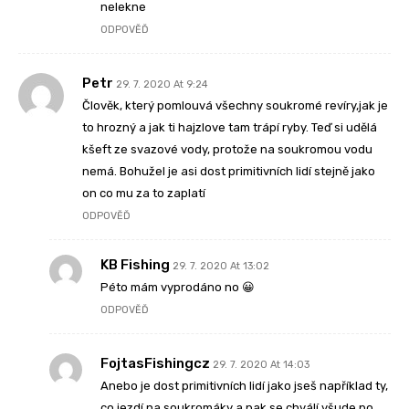
nelekne
ODPOVĚĎ
Petr
29. 7. 2020 At 9:24
Člověk, který pomlouvá všechny soukromé revíry,jak je
to hrozný a jak ti hajzlove tam trápí ryby. Teď si udělá
kšeft ze svazové vody, protože na soukromou vodu
nemá. Bohužel je asi dost primitivních lidí stejně jako
on co mu za to zaplatí
ODPOVĚĎ
KB Fishing
29. 7. 2020 At 13:02
Péto mám vyprodáno no 😀
ODPOVĚĎ
FojtasFishingcz
29. 7. 2020 At 14:03
Anebo je dost primitivních lidí jako jseš například ty,
co jezdí na soukromáky a pak se chválí všude po