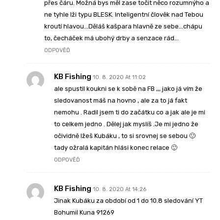
přes čáru. Možná bys měl zase točit něco rozumnýho a
ne tyhle lži typu BLESK. Inteligentní člověk nad Tebou
kroutí hlavou…Děláš kašpara hlavně ze sebe…chápu
to, čecháček má ubohý drby a senzace rád…
ODPOVĚĎ
KB Fishing
10. 8. 2020 At 11:02
ale spustil koukni se k sobě na FB ,,, jako já vím že
sledovanost máš na hovno , ale za to já fakt
nemohu . Radil jsem ti do začátku co a jak ale je mi
to celkem jedno . Dělej jak myslíš .Je mi jedno že
očividně lžeš Kubáku , to si srovnej se sebou 🙂
tady ožralá kapitán hlási konec relace 🙂
ODPOVĚĎ
KB Fishing
10. 8. 2020 At 14:26
Jinak Kubáku za období od 1 do 10.8 sledování YT
Bohumil Kuna 91269