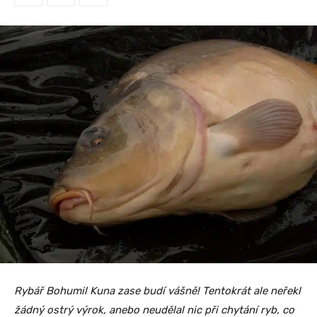
Rybář Bohumil Kuna zase budí vášně! Tentokrát ale neřekl
žádný ostrý výrok, anebo neudělal nic při chytání ryb, co