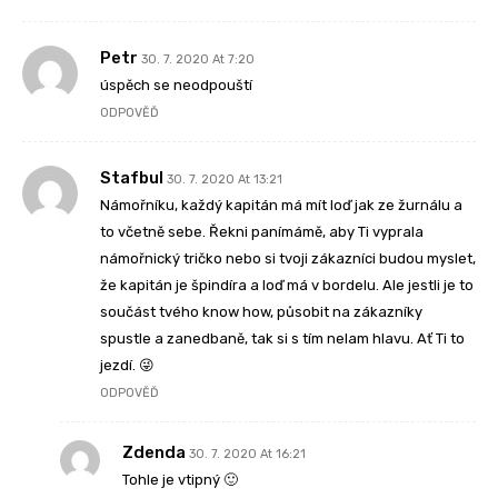
Petr
30. 7. 2020 At 7:20
úspěch se neodpouští
ODPOVĚĎ
Stafbul
30. 7. 2020 At 13:21
Námořníku, každý kapitán má mít loď jak ze žurnálu a
to včetně sebe. Řekni panímámě, aby Ti vyprala
námořnický tričko nebo si tvoji zákazníci budou myslet,
že kapitán je špindíra a loď má v bordelu. Ale jestli je to
součást tvého know how, působit na zákazníky
spustle a zanedbaně, tak si s tím nelam hlavu. Ať Ti to
jezdí. 😜
ODPOVĚĎ
Zdenda
30. 7. 2020 At 16:21
Tohle je vtipný 🙂