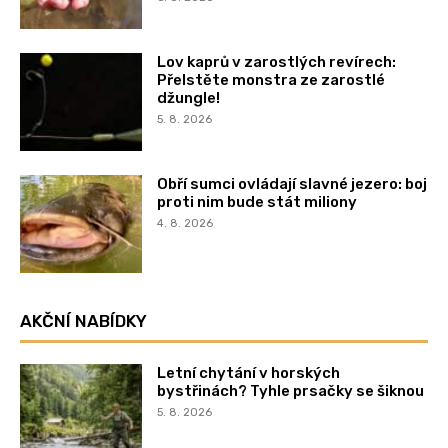
Lov kaprů v zarostlých revírech:
Přelstěte monstra ze zarostlé
džungle!
5. 8. 2026
Obří sumci ovládají slavné jezero: boj
proti nim bude stát miliony
4. 8. 2026
AKČNÍ NABÍDKY
Letní chytání v horských
bystřinách? Tyhle prsačky se šiknou
5. 8. 2026