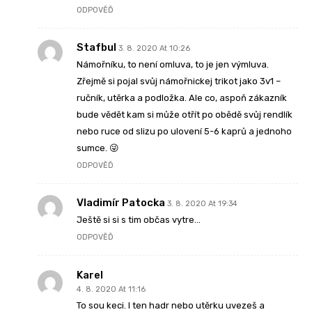
ODPOVĚĎ
Stafbul
3. 8. 2020 At 10:26
Námořníku, to není omluva, to je jen výmluva.
Zřejmě si pojal svůj námořnickej trikot jako 3v1 –
ručník, utěrka a podložka. Ale co, aspoň zákazník
bude vědět kam si může otřít po obědě svůj rendlík
nebo ruce od slizu po ulovení 5-6 kaprů a jednoho
sumce. 😜
ODPOVĚĎ
Vladimír Patocka
3. 8. 2020 At 19:34
Ještě si si s tim občas vytre…
ODPOVĚĎ
Karel
4. 8. 2020 At 11:16
To sou keci. I ten hadr nebo utěrku uvezeš a