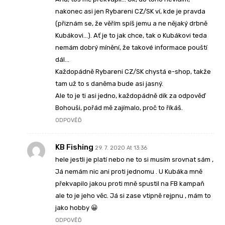
nakonec asi jen Rybareni CZ/SK ví, kde je pravda
(přiznám se, že věřím spíš jemu a ne nějaký drbně
Kubákovi…). Ať je to jak chce, tak o Kubákovi teda
nemám dobrý mínění, že takové informace pouští
dál…
Každopádně Rybareni CZ/SK chystá e-shop, takže
tam už to s daněma bude asi jasný.
Ale to je ti asi jedno, každopádně dík za odpověď
Bohouši, pořád mě zajímalo, proč to říkáš.
ODPOVĚĎ
KB Fishing
29. 7. 2020 At 13:36
hele jestli je platí nebo ne to si musím srovnat sám ,
Já nemám nic ani proti jednomu . U Kubáka mně
překvapilo jakou proti mně spustil na FB kampaň
ale to je jeho věc. Já si zase vtipně rejpnu , mám to
jako hobby 😀
ODPOVĚĎ