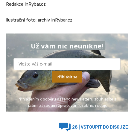
Redakce InRybar.cz
Ilustrační foto: archiv InRybar.cz
Už vám nic neunikne!
Přihlásit se
Přihlášením k odběru našeho newsletteru souhlasíte s
našimi
zásadami zpracování osobních údajů
28
| VSTOUPIT DO DISKUZE