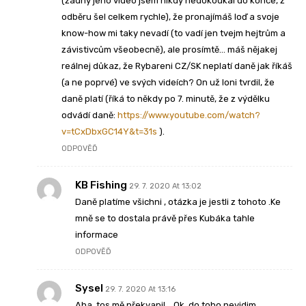
(žádný jeho video jsem nikdy nedokoukal do konce, z
odběru šel celkem rychle), že pronajímáš loď a svoje
know-how mi taky nevadí (to vadí jen tvejm hejtrům a
závistivcům všeobecně), ale prosímtě… máš nějakej
reálnej důkaz, že Rybareni CZ/SK neplatí daně jak říkáš
(a ne poprvé) ve svých videích? On už loni tvrdil, že
daně platí (říká to někdy po 7. minutě, že z výdělku
odvádí daně:
https://www.youtube.com/watch?
v=tCxDbxGC14Y&t=31s
).
ODPOVĚĎ
KB Fishing
29. 7. 2020 At 13:02
Daně platíme všichni , otázka je jestli z tohoto .Ke
mně se to dostala právě přes Kubáka tahle
informace
ODPOVĚĎ
Sysel
29. 7. 2020 At 13:16
Aha, tos mě překvapil… Ok, do toho nevidim,