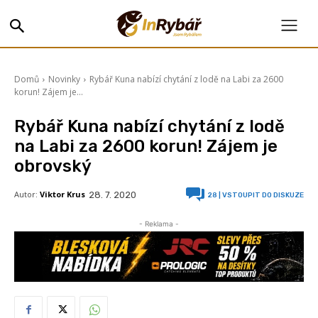
Domů
Novinky
Rybář Kuna nabízí chytání z lodě na Labi za 2600
korun! Zájem je...
Rybář Kuna nabízí chytání z lodě
na Labi za 2600 korun! Zájem je
obrovský
Autor:
Viktor Krus
28. 7. 2020
28
| VSTOUPIT DO DISKUZE
- Reklama -