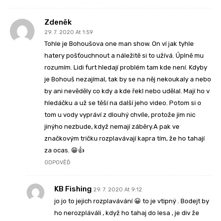
Zdeněk
29. 7. 2020 At 1:59
Tohle je Bohoušova one man show. On ví jak tyhle
hatery pošťouchnout a náležitě si to užívá. Úplně mu
rozumím. Lidi furt hledají problém tam kde není. Kdyby
je Bohouš nezajímal, tak by se na něj nekoukaly a nebo
by ani nevěděly co kdy a kde řekl nebo udělal. Mají ho v
hledáčku a už se těší na další jeho video. Potom si o
tom u vody vypráví z dlouhý chvíle, protože jim nic
jinýho nezbude, když nemají záběry.A pak ve
značkovým tričku rozplavávají kapra tím, že ho tahají
za ocas. 😁👍
ODPOVĚĎ
KB Fishing
29. 7. 2020 At 9:12
jo jo to jejich rozplavávání 😀 to je vtipný . Bodejt by
ho nerozpláváli , když ho tahaj do lesa , je div že