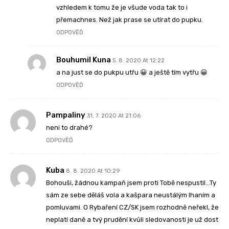
vzhledem k tomu že je všude voda tak to i
přemachnes. Než jak prase se utírat do pupku.
ODPOVĚĎ
Bouhumil Kuna
5. 8. 2020 At 12:22
a na just se do pukpu utřu 😀 a ještě tím vytřu 😀
ODPOVĚĎ
Pampaliny
31. 7. 2020 At 21:06
neni to drahé?
ODPOVĚĎ
Kuba
8. 8. 2020 At 10:29
Bohouši, žádnou kampaň jsem proti Tobě nespustil…Ty
sám ze sebe děláš vola a kašpara neustálým lhaním a
pomluvami. O Rybaření CZ/SK jsem rozhodně neřekl, že
neplatí daně a tvý prudění kvůli sledovanosti je už dost