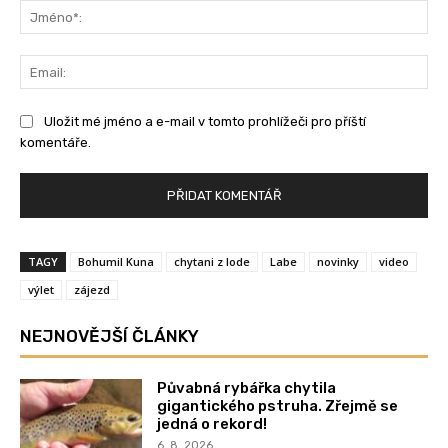
Jm
Ema
Uložit mé jméno a e-mail v tomto prohlížeči pro příští
komentáře.
TAGY
Bohumil Kuna
chytani z lode
Labe
novinky
video
výlet
zájezd
NEJNOVĚJŠÍ ČLÁNKY
Půvabná rybářka chytila
gigantického pstruha. Zřejmě se
jedná o rekord!
6. 8. 2026