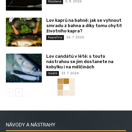
5. 8. 2026
Položená
Lov kaprů na bahně: jak se vyhnout
smradu z bahna a díky tomu chytit
životního kapra?
26. 7. 2026
Kaprařina
Lov candátů v létě: s touto
nástrahou se jim dostanete na
kobylku i na mělčinách
23. 7. 2026
Umělé
NÁVODY A NÁSTRAHY