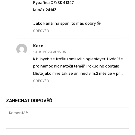
Rybařina CZ/SK 41347
Kubák 24143
Jako kanál na spaní to máš dobrý 😀
ODPOVĚĎ
Karel
10. 8. 2020 At 15:05
K.b. bych se trošku omluvil singleplayer. Uvádí že
pro nemoc nic netočil téměř. Pokud ho dostalo
klíště jako mne tak se ani nedivím.2 měsíce v pr….
ODPOVĚĎ
ZANECHAT ODPOVĚĎ
Komentář: