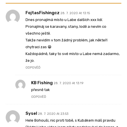
FojtasFishingcz
28. 7. 2020 At 13:15
Dnes pronajímá místo u Labe dalších xxx lidí.
Pronajímáj se karavany, stany, lodě a nevím co
všechno ještě.
Takže nevidím v tom žádný problém, jak někteří
chytraci zas 😁
Každopádně, taky to své místo u Labe nemá zadarmo,
že jo.
ODPOVĚĎ
KB Fishing
28. 7. 2020 At 13:19
přesně tak
ODPOVĚĎ
Sysel
28. 7. 2020 At 23:53
Hele Bohouši, nic proti tobě, s Kubákem máš pravdu