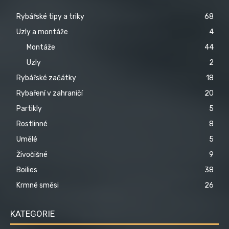
Rybářské tipy a triky
68
Uzly a montáže
4
Montáže
44
Uzly
2
Rybářské začátky
18
Rybaření v zahraničí
20
Partikly
5
Rostlinné
8
Umělé
5
Živočišné
9
Boilies
38
Krmné směsi
26
KATEGORIE