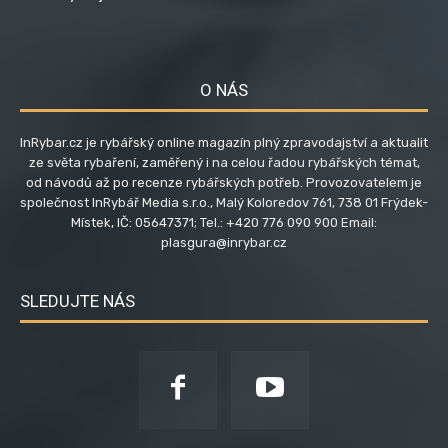
O NÁS
InRybar.cz je rybářský online magazín plný zpravodajství a aktualit
ze světa rybaření, zaměřený i na celou řadou rybářských témat,
od návodů až po recenze rybářských potřeb. Provozovatelem je
společnost InRybář Media s.r.o., Malý Koloredov 761, 738 01 Frýdek-
Místek, IČ: 05647371; Tel.: +420 776 090 900 Email:
plasgura@inrybar.cz
SLEDUJTE NÁS