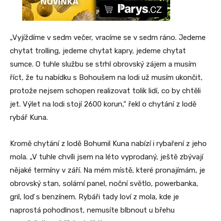
„Vyjíždíme v sedm večer, vracíme se v sedm ráno. Jedeme
chytat trolling, jedeme chytat kapry, jedeme chytat
sumce. O tuhle službu se strhl obrovský zájem a musím
říct, že tu nabídku s Bohoušem na lodi už musím ukončit,
protože nejsem schopen realizovat tolik lidí, co by chtěli
jet. Výlet na lodi stojí 2600 korun,“ řekl o chytání z lodě
rybář Kuna.
Kromě chytání z lodě Bohumil Kuna nabízí i rybaření z jeho
mola. „V tuhle chvíli jsem na léto vyprodaný, ještě zbývají
nějaké termíny v září. Na mém místě, které pronajímám, je
obrovský stan, solární panel, noční světlo, powerbanka,
gril, loď s benzínem. Rybáři tady loví z mola, kde je
naprostá pohodlnost, nemusíte blbnout u břehu