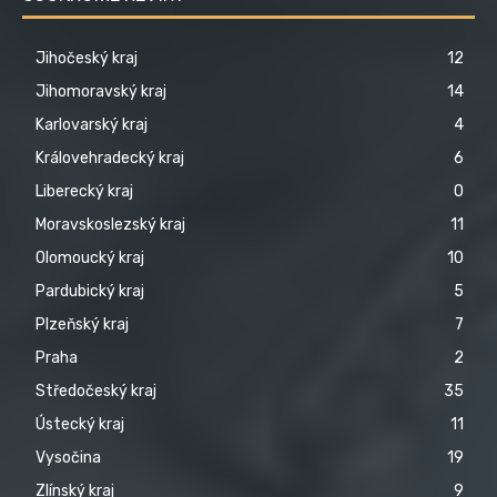
Jihočeský kraj
12
Jihomoravský kraj
14
Karlovarský kraj
4
Královehradecký kraj
6
Liberecký kraj
0
Moravskoslezský kraj
11
Olomoucký kraj
10
Pardubický kraj
5
Plzeňský kraj
7
Praha
2
Středočeský kraj
35
Ústecký kraj
11
Vysočina
19
Zlínský kraj
9