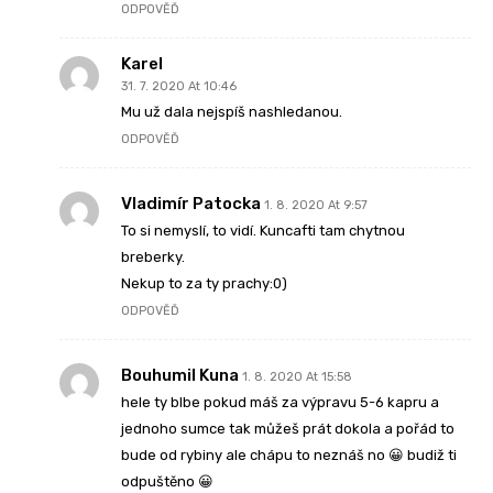
ODPOVĚĎ
Karel
31. 7. 2020 At 10:46
Mu už dala nejspíš nashledanou.
ODPOVĚĎ
Vladimír Patocka
1. 8. 2020 At 9:57
To si nemyslí, to vidí. Kuncafti tam chytnou
breberky.
Nekup to za ty prachy:0)
ODPOVĚĎ
Bouhumil Kuna
1. 8. 2020 At 15:58
hele ty blbe pokud máš za výpravu 5-6 kapru a
jednoho sumce tak můžeš prát dokola a pořád to
bude od rybiny ale chápu to neznáš no 😀 budiž ti
odpuštěno 😀