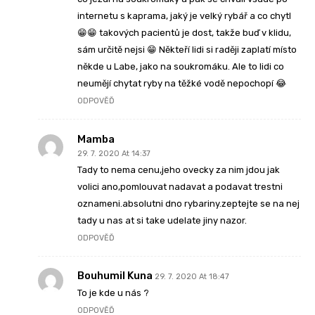
internetu s kaprama, jaký je velký rybář a co chytl
😁😁 takových pacientů je dost, takže buď v klidu,
sám určitě nejsi 😁 Někteří lidi si raději zaplatí místo
někde u Labe, jako na soukromáku. Ale to lidi co
neumějí chytat ryby na těžké vodě nepochopí 😂
ODPOVĚĎ
Mamba
29. 7. 2020 At 14:37
Tady to nema cenu,jeho ovecky za nim jdou jak
volici ano,pomlouvat nadavat a podavat trestni
oznameni.absolutni dno rybariny.zeptejte se na nej
tady u nas at si take udelate jiny nazor.
ODPOVĚĎ
Bouhumil Kuna
29. 7. 2020 At 18:47
To je kde u nás ?
ODPOVĚĎ