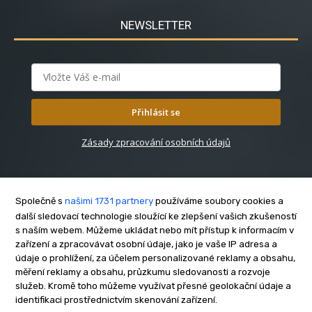
NEWSLETTER
Přihlásit se
Zásady zpracování osobních údajů
Společně s
našimi 1731 partnery
používáme soubory cookies a
další sledovací technologie sloužící ke zlepšení vašich zkušeností
s naším webem. Můžeme ukládat nebo mít přístup k informacím v
O nás
zařízení a zpracovávat osobní údaje, jako je vaše IP adresa a
Kontakt
údaje o prohlížení, za účelem personalizované reklamy a obsahu,
měření reklamy a obsahu, průzkumu sledovanosti a rozvoje
Reklama
služeb. Kromě toho můžeme využívat přesné geolokační údaje a
Zásady soukromí
identifikaci prostřednictvím skenování zařízení.