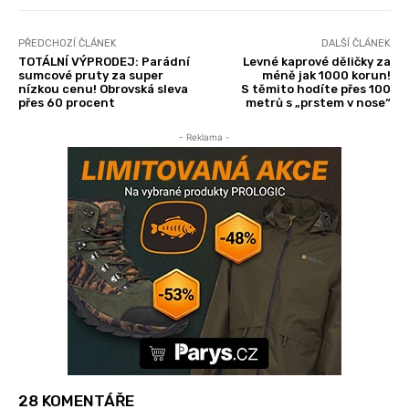
PŘEDCHOZÍ ČLÁNEK
DALŠÍ ČLÁNEK
TOTÁLNÍ VÝPRODEJ: Parádní
Levné kaprové děličky za
sumcové pruty za super
méně jak 1000 korun!
nízkou cenu! Obrovská sleva
S těmito hodíte přes 100
přes 60 procent
metrů s „prstem v nose“
- Reklama -
28 KOMENTÁŘE