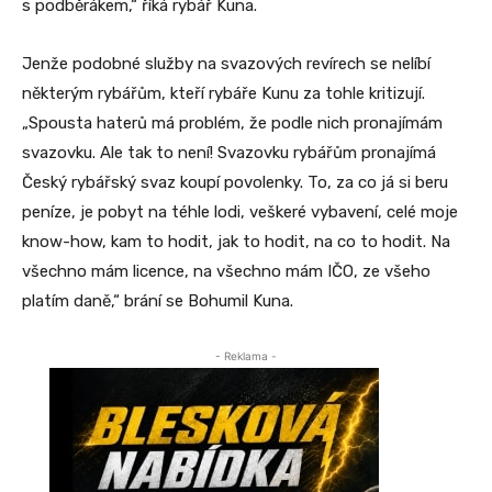
s podběrákem,“ říká rybář Kuna.
Jenže podobné služby na svazových revírech se nelíbí
některým rybářům, kteří rybáře Kunu za tohle kritizují.
„Spousta haterů má problém, že podle nich pronajímám
svazovku. Ale tak to není! Svazovku rybářům pronajímá
Český rybářský svaz koupí povolenky. To, za co já si beru
peníze, je pobyt na téhle lodi, veškeré vybavení, celé moje
know-how, kam to hodit, jak to hodit, na co to hodit. Na
všechno mám licence, na všechno mám IČO, ze všeho
platím daně,“ brání se Bohumil Kuna.
- Reklama -