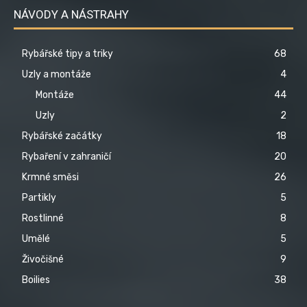
NÁVODY A NÁSTRAHY
Rybářské tipy a triky
68
Uzly a montáže
4
Montáže
44
Uzly
2
Rybářské začátky
18
Rybaření v zahraničí
20
Krmné směsi
26
Partikly
5
Rostlinné
8
Umělé
5
Živočišné
9
Boilies
38