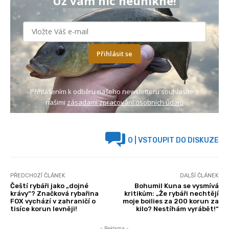
Už vám nic neunikne!
Přihlásit se
Přihlášením k odběru našeho newsletteru souhlasíte s
našimi
zásadami zpracování osobních údajů
0
| VSTOUPIT DO DISKUZE
PŘEDCHOZÍ ČLÁNEK
DALŠÍ ČLÁNEK
Čeští rybáři jako „dojné
Bohumil Kuna se vysmívá
krávy“? Značková rybařina
kritikům: „Že rybáři nechtějí
FOX vychází v zahraničí o
moje boilies za 200 korun za
tisíce korun levněji!
kilo? Nestíhám vyrábět!“
- Reklama -