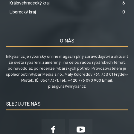
Královehradecký kraj
6
Liberecký kraj
0
O NÁS
InRybar.cz je rybářský online magazín plný zpravodajství a aktualit
ze světa rybaření, zaměřený i na celou řadou rybářských témat,
od návodů až po recenze rybářských potřeb. Provozovatelem je
společnost InRybář Media s.r.o., Malý Koloredov 761, 738 01 Frýdek-
Místek, IČ: 05647371; Tel.: +420 776 090 900 Email:
plasgura@inrybar.cz
SLEDUJTE NÁS