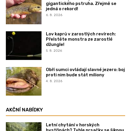
gigantického pstruha. Zřejmě se
jedná o rekord!
6. 8. 2026
Lov kaprů v zarostlých revírech:
Přelstěte monstra ze zarostlé
džungle!
5. 8. 2026
Obří sumci ovládají slavné jezero: boj
proti nim bude stát miliony
4. 8. 2026
AKČNÍ NABÍDKY
Letní chytání v horských
bystřinách? Tyhle prsačky se šiknou