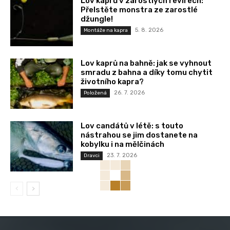
Lov kaprů v zarostlých revírech:
Přelstěte monstra ze zarostlé
džungle!
5. 8. 2026
Montáže na kapra
Lov kaprů na bahně: jak se vyhnout
smradu z bahna a díky tomu chytit
životního kapra?
26. 7. 2026
Položená
Lov candátů v létě: s touto
nástrahou se jim dostanete na
kobylku i na mělčinách
23. 7. 2026
Dravci