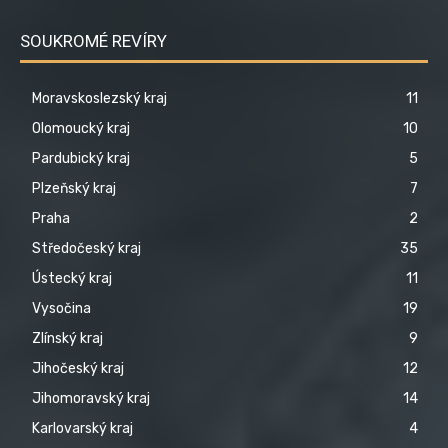
SOUKROMÉ REVÍRY
Moravskoslezský kraj
11
Olomoucký kraj
10
Pardubický kraj
5
Plzeňský kraj
7
Praha
2
Středočeský kraj
35
Ústecký kraj
11
Vysočina
19
Zlínský kraj
9
Jihočeský kraj
12
Jihomoravský kraj
14
Karlovarský kraj
4