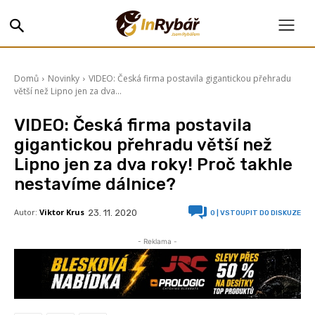
Domů
Novinky
VIDEO: Česká firma postavila gigantickou přehradu
větší než Lipno jen za dva...
VIDEO: Česká firma postavila
gigantickou přehradu větší než
Lipno jen za dva roky! Proč takhle
nestavíme dálnice?
Autor:
Viktor Krus
23. 11. 2020
0
| VSTOUPIT DO DISKUZE
- Reklama -