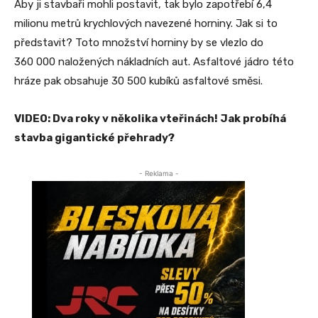
Aby ji stavbaři mohli postavit, tak bylo zapotřebí 6,4
milionu metrů krychlových navezené horniny. Jak si to
představit? Toto množství horniny by se vlezlo do
360 000 naložených nákladních aut. Asfaltové jádro této
hráze pak obsahuje 30 500 kubíků asfaltové směsi.
VIDEO: Dva roky v několika vteřinách! Jak probíhá
stavba gigantické přehrady?
- Reklama -