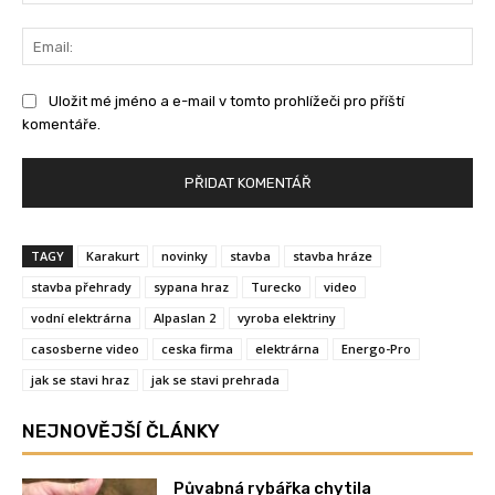
Ema
Uložit mé jméno a e-mail v tomto prohlížeči pro příští
komentáře.
TAGY
Karakurt
novinky
stavba
stavba hráze
stavba přehrady
sypana hraz
Turecko
video
vodní elektrárna
Alpaslan 2
vyroba elektriny
casosberne video
ceska firma
elektrárna
Energo-Pro
jak se stavi hraz
jak se stavi prehrada
NEJNOVĚJŠÍ ČLÁNKY
Půvabná rybářka chytila