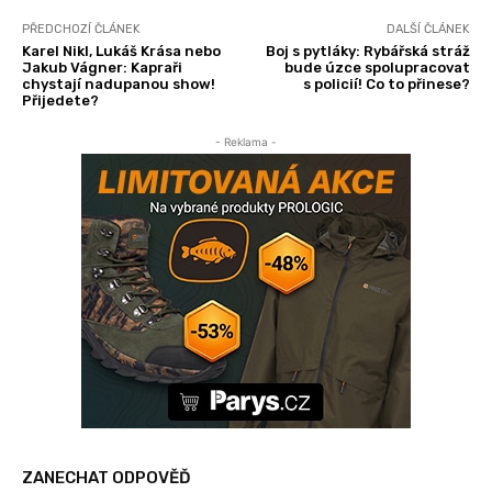
PŘEDCHOZÍ ČLÁNEK
DALŠÍ ČLÁNEK
Karel Nikl, Lukáš Krása nebo
Boj s pytláky: Rybářská stráž
Jakub Vágner: Kapraři
bude úzce spolupracovat
chystají nadupanou show!
s policií! Co to přinese?
Přijedete?
- Reklama -
ZANECHAT ODPOVĚĎ