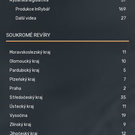
Rybářská legislativa
37
Produkce InRybář
169
Další videa
27
SOUKROMÉ REVÍRY
Moravskoslezský kraj
11
Olomoucký kraj
10
Pardubický kraj
5
Plzeňský kraj
7
Praha
2
Středočeský kraj
35
Ústecký kraj
11
Vysočina
19
Zlínský kraj
9
Jihočeský kraj
12