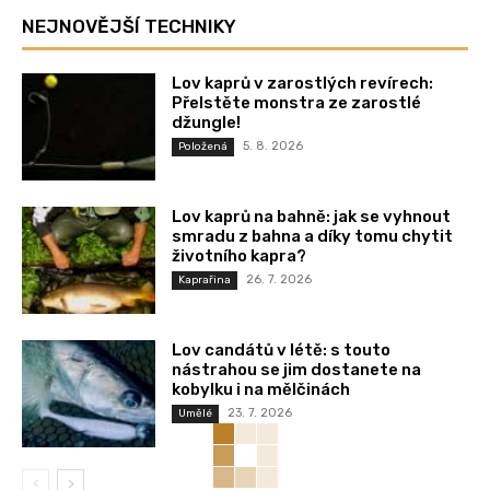
NEJNOVĚJŠÍ TECHNIKY
Lov kaprů v zarostlých revírech:
Přelstěte monstra ze zarostlé
džungle!
5. 8. 2026
Položená
Lov kaprů na bahně: jak se vyhnout
smradu z bahna a díky tomu chytit
životního kapra?
26. 7. 2026
Kaprařina
Lov candátů v létě: s touto
nástrahou se jim dostanete na
kobylku i na mělčinách
23. 7. 2026
Umělé