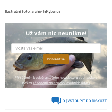
Ilustrační foto: archiv InRybar.cz
Už vám nic neunikne!
Přihlásit se
Přihlášením k odběru našeho newsletteru souhlasíte s
našimi
zásadami zpracování osobních údajů
0
| VSTOUPIT DO DISKUZE