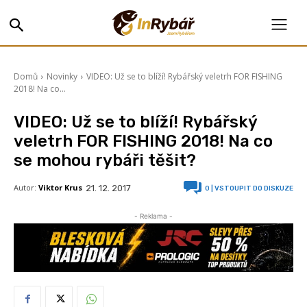
Domů
Novinky
VIDEO: Už se to blíží! Rybářský veletrh FOR FISHING
2018! Na co...
VIDEO: Už se to blíží! Rybářský
veletrh FOR FISHING 2018! Na co
se mohou rybáři těšit?
Autor:
Viktor Krus
21. 12. 2017
0
| VSTOUPIT DO DISKUZE
- Reklama -