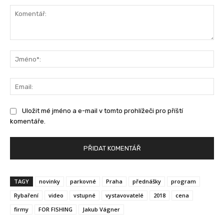
Komentář:
Jm
Ema
Uložit mé jméno a e-mail v tomto prohlížeči pro příští
komentáře.
TAGY
novinky
parkovné
Praha
přednášky
program
Rybaření
video
vstupné
vystavovatelé
2018
cena
firmy
FOR FISHING
Jakub Vágner