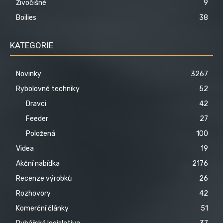
Živočišné
9
Boilies
38
KATEGORIE
Novinky
3267
Rybolovné techniky
52
Dravci
42
Feeder
27
Položená
100
Videa
19
Akční nabídka
2176
Recenze výrobků
26
Rozhovory
42
Komerční články
51