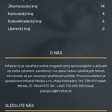
Jihomoravský kraj
14
Karlovarský kraj
4
Královehradecký kraj
6
Liberecký kraj
0
O NÁS
InRybar.cz je rybářský online magazín plný zpravodajství a aktualit
ze světa rybaření, zaměřený i na celou řadou rybářských témat,
od návodů až po recenze rybářských potřeb. Provozovatelem je
společnost InRybář Media s.r.o., Malý Koloredov 761, 738 01 Frýdek-
Místek, IČ: 05647371; Tel.: +420 776 090 900 Email:
plasgura@inrybar.cz
SLEDUJTE NÁS