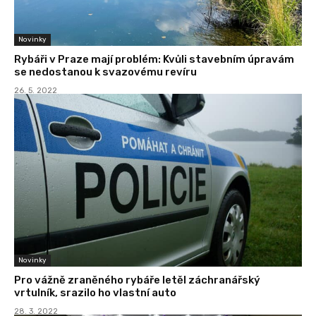
Novinky
Rybáři v Praze mají problém: Kvůli stavebním úpravám
se nedostanou k svazovému revíru
26. 5. 2022
Novinky
Pro vážně zraněného rybáře letěl záchranářský
vrtulník, srazilo ho vlastní auto
28. 3. 2022