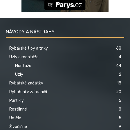
NÁVODY A NÁSTRAHY
Rybářské tipy a triky
68
Uzly a montáže
4
Montáže
44
Uzly
2
Rybářské začátky
18
Rybaření v zahraničí
20
Partikly
5
Rostlinné
8
Umělé
5
Živočišné
9