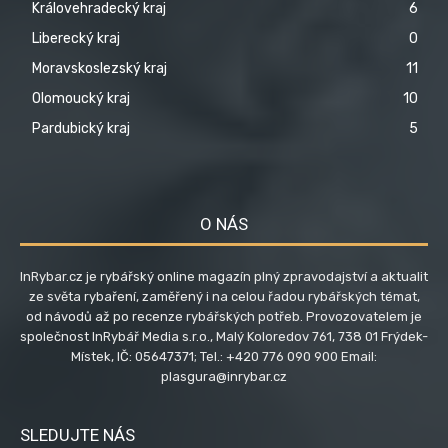
Královehradecký kraj
6
Liberecký kraj
0
Moravskoslezský kraj
11
Olomoucký kraj
10
Pardubický kraj
5
O NÁS
InRybar.cz je rybářský online magazín plný zpravodajství a aktualit
ze světa rybaření, zaměřený i na celou řadou rybářských témat,
od návodů až po recenze rybářských potřeb. Provozovatelem je
společnost InRybář Media s.r.o., Malý Koloredov 761, 738 01 Frýdek-
Místek, IČ: 05647371; Tel.: +420 776 090 900 Email:
plasgura@inrybar.cz
SLEDUJTE NÁS