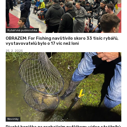
Rybářská publicistika
OBRAZEM: For Fishing navštívilo skoro 33 tisíc rybářů,
vystavovatelů bylo o 17 víc než loni
25. 2. 2025
Novinky
Divoká honička za prchajícím pytlákem: video strážníků