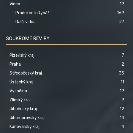
Videa
19
Produkce InRybář
169
Další videa
27
SOUKROMÉ REVÍRY
Plzeňský kraj
7
Praha
2
Středočeský kraj
35
Ústecký kraj
11
Vysočina
19
Zlínský kraj
9
Jihočeský kraj
12
Jihomoravský kraj
14
Karlovarský kraj
4