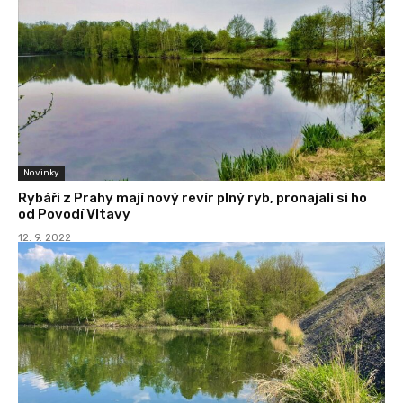
Novinky
Rybáři z Prahy mají nový revír plný ryb, pronajali si ho
od Povodí Vltavy
12. 9. 2022