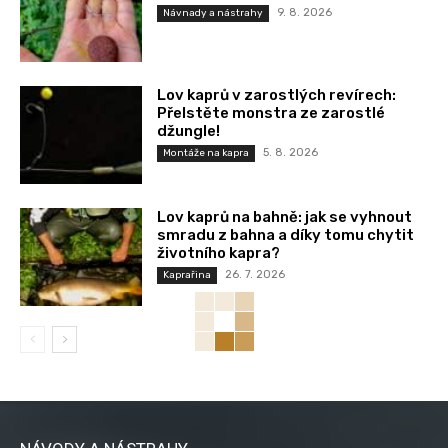
9. 8. 2026
Návnady a nástrahy
Lov kaprů v zarostlých revírech:
Přelstěte monstra ze zarostlé
džungle!
5. 8. 2026
Montáže na kapra
Lov kaprů na bahně: jak se vyhnout
smradu z bahna a díky tomu chytit
životního kapra?
26. 7. 2026
Kaprařina