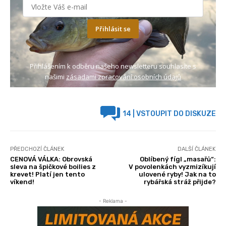
Přihlásit se
Přihlášením k odběru našeho newsletteru souhlasíte s
našimi
zásadami zpracování osobních údajů
14
| VSTOUPIT DO DISKUZE
PŘEDCHOZÍ ČLÁNEK
DALŠÍ ČLÁNEK
CENOVÁ VÁLKA: Obrovská
Oblíbený fígl „masařů“:
sleva na špičkové boilies z
V povolenkách vyzmizíkují
krevet! Platí jen tento
ulovené ryby! Jak na to
víkend!
rybářská stráž přijde?
- Reklama -