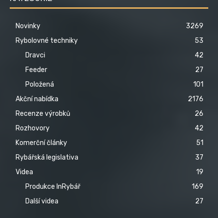
Novinky
3269
Rybolovné techniky
53
Dravci
42
Feeder
27
Položená
101
Akční nabídka
2176
Recenze výrobků
26
Rozhovory
42
Komerční články
51
Rybářská legislativa
37
Videa
19
Produkce InRybář
169
Další videa
27