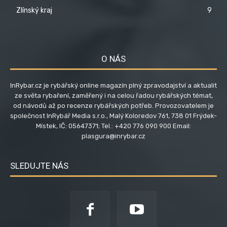
Zlínský kraj
9
O NÁS
InRybar.cz je rybářský online magazín plný zpravodajství a aktualit
ze světa rybaření, zaměřený i na celou řadou rybářských témat,
od návodů až po recenze rybářských potřeb. Provozovatelem je
společnost InRybář Media s.r.o., Malý Koloredov 761, 738 01 Frýdek-
Místek, IČ: 05647371; Tel.: +420 776 090 900 Email:
plasgura@inrybar.cz
SLEDUJTE NÁS