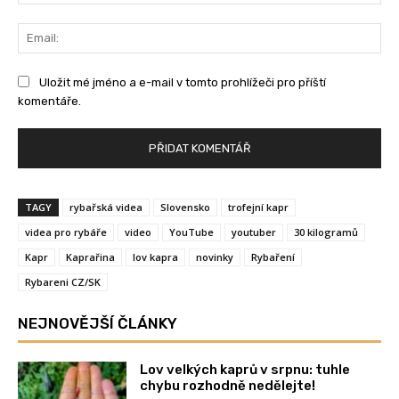
Ema
Uložit mé jméno a e-mail v tomto prohlížeči pro příští
komentáře.
TAGY
rybařská videa
Slovensko
trofejní kapr
videa pro rybáře
video
YouTube
youtuber
30 kilogramů
Kapr
Kaprařina
lov kapra
novinky
Rybaření
Rybareni CZ/SK
NEJNOVĚJŠÍ ČLÁNKY
Lov velkých kaprů v srpnu: tuhle
chybu rozhodně nedělejte!