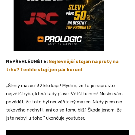
NEPŘEHLÉDNĚTE:
Nejlevnější stojan na pruty na
trhu? Tenhle stojí jen pár korun!
„Šílený mazec! 32 kilo kapr! Myslím, že to je naprosto
největší ryba, která tady plave. Větší tu není! Musím vám
povědět, že toto byl neuvěřitelný mazec. Nikdy jsem nic
takového nechytil, ani co se tomu blíží. Škoda jenom, že
jste nebyli u toho,“ ukončuje youtuber.