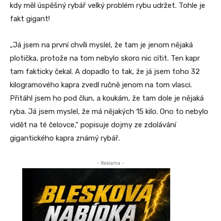
kdy měl úspěšný rybář velký problém rybu udržet. Tohle je
fakt gigant!
„Já jsem na první chvíli myslel, že tam je jenom nějaká
plotička, protože na tom nebylo skoro nic cítit. Ten kapr
tam fakticky čekal. A dopadlo to tak, že já jsem toho 32
kilogramového kapra zvedl ručně jenom na tom vlasci.
Přitáhl jsem ho pod člun, a koukám, že tam dole je nějaká
ryba. Já jsem myslel, že má nějakých 15 kilo. Ono to nebylo
vidět na té čelovce,“ popisuje dojmy ze zdolávání
gigantického kapra známý rybář.
- Reklama -