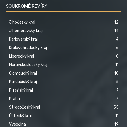
SOUKROMÉ REVÍRY
Jihočeský kraj
12
Jihomoravský kraj
14
Karlovarský kraj
4
Královehradecký kraj
6
Liberecký kraj
0
Moravskoslezský kraj
11
Olomoucký kraj
10
Pardubický kraj
5
Plzeňský kraj
7
Praha
2
Středočeský kraj
35
Ústecký kraj
11
Vysočina
19