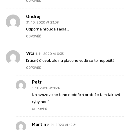
ODPOVĚĎ
Ondřej
31. 10. 2020 At 23:39
Odporná hrouda sádla…
ODPOVĚĎ
Víťa
1. 11. 2020 At 0:35
Krásný úlovek ale na placene vodě se to nepočítá
ODPOVĚĎ
Petr
1. 11. 2020 At 13:17
Na svazove se toho nedočká protože tam taková
ryby není
ODPOVĚĎ
Martin
2. 11. 2020 At 12:31